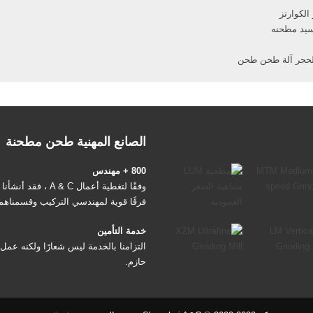
لكوارتز
سيد مطحنه
الحجر آلة طحن طحن
الصانع المهنية طحن مطحنة
800 + مهندس
وفقًا لتغطية أعمال A & C ، فقد أنشأنا
فرقًا قوية لمهندسي التركيب وقسمناهم
إلى عدة أجزاء وفقًا للأعمال ، بما في ذ
خدمة التأمين
بناء الفريق الكلي وفريق معالجة الخام
التزامنا بالخدمة ليس شعارًا ولكنه عمل
وفريق الطحن الصناعي.
حازم.