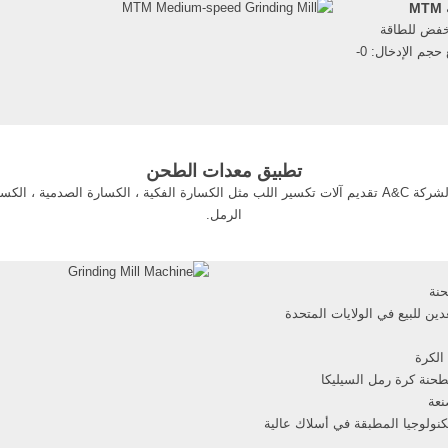
الصناعي. يمك
نخفض للطاقة
وعائد مرتفع وكسب مرتفع حجم الإدخال: 0-
النظر عن الصن
عة: 3-22TH المواد: الحجر
أو الكيمياء ، أو
وميت والفحم
ستلبي دائم
تطبيق معدات الطحن
لإنتاج مواد البناء ، يمكن لشركة A&C تقديم آلات تكسير اللب مثل الكسارة الفكية ، الكسارة الصدم
الرمل.
نة
ين للبيع في الولايات المتحدة
لكرة
طحنة كرة رمل السيليكا
نعة
نولوجيا المطبقة في أسلاك عالية