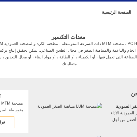
الصفحة الرئيسية
معدات التكسير
قدرة أعلى وقيمة أكبر مضافة
متطلباتك.
أعرف أكثر
حن
آ
مطحنة 
الصغر العمودية الأداء
، مطحنة الكر
ة أفضل من أجل
قرا
M
، طحن متكرر ،
إنتاج المسا
والمتناهية ا