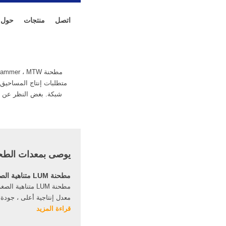
اتصل
منتجات
حول
تقدم A & C للعملاء خدمة التكليف وتدريب المشغلين حتى يعمل كل مصنع إنتاج بشكل جيد للغاية.
يوصى بمعدات الط
مطحنة LUM متناهية الصغر العمودية
مطحنة LUM متناهية 
معدل إنتاجية أعلى ، جود
قراءة المزيد
تجنب وقت المواد الطويل 
عالي