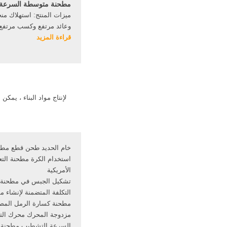
مطحنة متوسطة السرعة MTM
ميزات المنتج: استهلاك م
قراءة المزيد
35 مم الس
الجيري والكالسيت والدول
البترولي
خام الحديد طحن قطع مطح
استخدام الكرة مطحنة التعد
الأمريكية
تشكيل الجبس في مطحنة ا
التكلفة المتضمنة لإنشاء م
مطحنة كسارة الرمل المص
مزدوجة المحرك محرك التك
السرعة التشطيب مطحنة