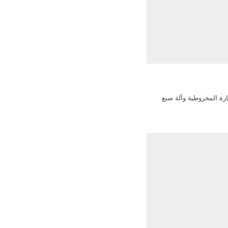
ن تحقيق إنتاج تركيبة
مجانية من 0 إلى 2500 شبكة. بغض
اعة التي تعمل فيها ،
 الطاقة ، أو مواد البناء
، أو مجال التعدين ، فإن شركة A&C
ًا جميع متطلباتك.
ية ، الكسارة المخروطية وآلة صنع