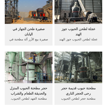
مطحنة غربال كيب تاون .
لابن القيم الجوزية رحمه الله,
ريموند مطحنة المطرقة البعد
فمثالك معه مثال صاحب رحى
الشعبي الهند
يطحن فيها جيد الحبوب, فأتاه
شخص معه حمل تراب وبعر,
فإن ...
عجلة لطحن الحبوب جوز
صغيرة طحن الجهاز في
الهند
اليابان
عجلة لطحن الحبوب جوز الهند
صغيرة بيع الأرز آلة مطحنة في
‫عملية طحن القمح ليكون دقيق
سريلانكا محطم صغيرة
طحين‬‎ YouTubeDec 22, 2013·
لكسارات الصخور رخيصة ماكينة
طريقه تقشير وتكسير جوز
صغيرة لطحن حجارة صغيرة
الهند والاستفادة بكل مكونتها
الحجر آلة طحن صنع في, الأرز
من مطبخ ليلى بعد التعديل
قشر الأرز آلة تلميع طحن آلة
Duration: 9:31.الحبوب
صنع في اليابان plus y's co, ltd
مسحوق آلات طحن الهندمصانع
us $22003700 .
أو آلات لطحن الحبوب ...
مطحنة حبوب قديمة حجر
حجر مطحنة الحبوب المنزل
رحى الحجر الناري
والحديقة الطعام والشراب
مطحنة حجر لطحن الحبوب
مطحنة الفهد لطحن الحبوب.
قديمة وكبيرة رحى قديمة للبيع
حجر مطحنة الحبوب المنزل