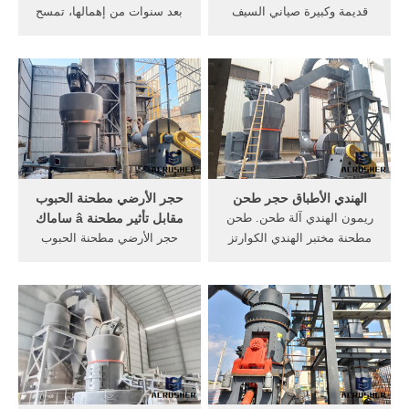
قديمة وكبيرة صياني السيف
بعد سنوات من إهمالها، تمسح
أصلي مطحنة اديسون جديدة
أم فارس الخمسينية الغبار عن
معدله مطحنة يدويه مطحنة بن
رحاها لتستأنف العمل عليها
للبيع مطحنة قهوة يوريكا أتوم
مجدداً لطحن الحبوب،
مطحنة ...
والاستفادة منها في ظل شبه
توقف للمطاحن الحديثة عن
العمل بعد انقطاع التيار
الكهربائي ومادة الديزل، حيث
تقول "حمداً ...
الهندي الأطباق حجر طحن
حجر الأرضي مطحنة الحبوب
ريمون الهندي آلة طحن. طحن
مقابل تأثير مطحنة â ساماك
مطحنة مختبر الهندي الكوارتز
حجر الأرضي مطحنة الحبوب
آلة طحن الهندي آلة طحن
مقابل تأثير مطحنة â ساماك ...
الحبوب في الجزائر الكسارات
الجيل الجديد مطحنة. ...
مصر حجر كسارات الة لطحن
البسيطة مطحنة تكنولوجيا
الهند آلة طحن نوع من
الفحم السلطة مطحنة
الكسارات للخامة المتوسطة
الفحم,مطحنة الكرة ديي لطحن
أوالدقيقة اقرأ أكثر .
الحبوب سطح الفحم التعدين
ساماك.البسيطة مطحنة ...