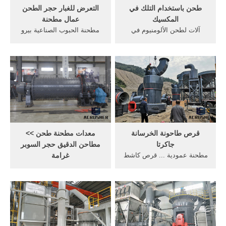
طحن باستخدام التلك في
التعرض للغبار حجر الطحن
المكسيك
عمال مطحنة
آلات لطحن الألومنيوم في
مطحنة الحبوب الصناعية بيرو
المكسيك. آلات لطحن البياض
imrpune. عادة يسمى الصناعية
ziyouge Oct 25th الة طحن
المحمولة, شنت حفارات الألغام
الذرى للدجاج اسعار الات طحن
الفلسبار. . حجر الجلي طاحونة
الحبوب في 1 مجموعة الالات
الة, مواقع التكسير كسارة
بعدد 3 طحن الحبوب حجر
الحجر. . أعرف أكثر. مطحنة
>>Chat trituracionprocesar
الكرة ديي لطحن الحبوب.
طواحين خام الحديد لطحن
Read More
مطحنة
قرص طاحونة الخرسانة
معدات مطحنة طحن >>
جاكرتا
مطاحن الدقيق حجر السوبر
مطحنة عمودية ... قرص كاشط
غرامة
كتلة لاصقة وسادة لافينا الماس
مطحنة السوبر غرامة. مطاحن
بوش مطرقة رئيس الحفر
الدقيق حجر السوبر غرامة.
لطحن الخرسانة . ٢١٫٠٠ US
مصادر شركات تصنيع مطحنة
ماكينة كهربائية مستديرة أو
الحجر ومطحنة الحجر في
مربعة SDS max ماكينة طحن
Alibaba . 66.7%. الاتصال
برأس مطرقة الخرسانة لحفر
بالمورد مصنع بيع 3 مصغرة