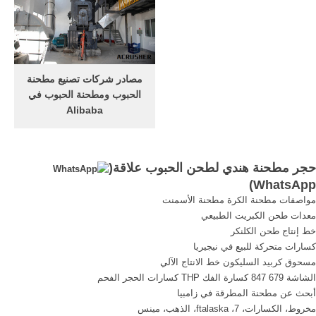
الحصول على السعر
مصادر شركات تصنيع مطحنة
الحبوب ومطحنة الحبوب في
Alibaba
قد تختلف مطحنة الحبوب تبعًا
للطرازات ، لكنها قد تتراوح بين
20 كجم و 60 كجم في الساعة.
حجر مطحنة هندي لطحن الحبوب علاقة(
هذه المحدثة. مطحنة الحبوب لا
)
WhatsApp
تستهلك قدرًا كبيرًا من الكهرباء
مواصفات مطحنة الكرة مطحنة الأسمنت
ويمكن أن توفر فواتير الطاقة
معدات طحن الكبريت الطبيعي
بشكل كبير.
خط إنتاج طحن الكلنكر
كسارات متحركة للبيع في نيجيريا
مسحوق كربيد السليكون خط الانتاج الآلي
الشاشة 679 847 كسارة الفك THP كسارات الحجر الفحم
أبحث عن مطحنة المطرقة في زامبيا
مخروط، الكسارات، 7، ftalaska، الذهب، مينس