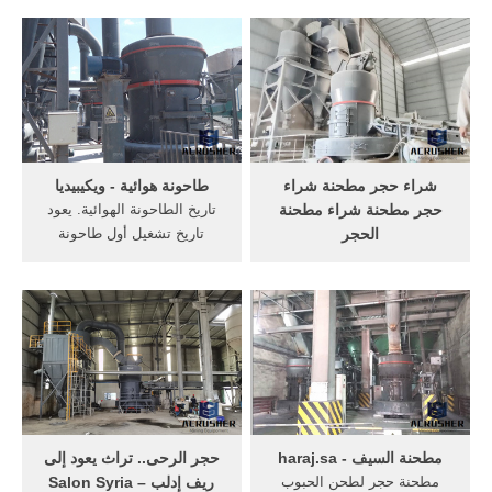
رش الحجر بالرمل كمبروسر
والحديقة الطعام والشراب.
هوا كوستا حبوب قهوة
حجر المطحنة وجبات
سيجنتشر بلند (بن) غير مطحون
الطعامworld-meat حجر
مطحنة يدويه قديمه دلال قديمة
المطحنة اليد حجر المطحنة
تراثية صناعة سورية - دلة ...
مصنع في دلهي صناعة حجر
طاحونة صغيرة تصنيع أسعار آلة
مطحنة في .
شراء حجر مطحنة شراء
طاحونة هوائية - ويكيبيديا
حجر مطحنة شراء مطحنة
تاريخ الطاحونة الهوائية. يعود
الحجر
تاريخ تشغيل أول طاحونة
مطحنة لطحن الحجر للبيع في
هوائية إلى القرن الأول
باكستان الحاكم ... بإمكانك
الميلادي، حيث يصفها أيرن
شراء دليل مطحنة القمح,حجر
المجانقي في هذا الوقت أنها
طاحونة آلة,مطحنة آلة
أول آله أستخدمت في توليد
الحجر,آلة مطحنة الحجر,، . 110
الطاقة في التاريخ، وقد أستخدم
فولت/220 فولت رقيق طحن
المحور الرأسي للطواحين لأول
آلة 2000 جرام الحبوب مطحنة
مرة ...
كهربائية ل التوابل ...
مطحنة السيف - haraj.sa
حجر الرحى.. تراث يعود إلى
مطحنة حجر لطحن الحبوب
ريف إدلب – Salon Syria