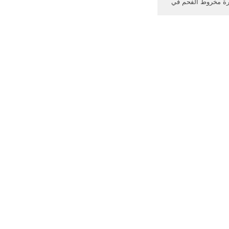
رة مخروط الفحم في
ا. إصلاح كسارة الحجر
جنوب أفريقيا كسارة
الحجر في جنوب أفريقيا . 12
حزيران (يونيو) 2016 اكبر الة كسارة
ام الذهب في جنوب
 أجزاء . More