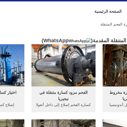
الصفحة الرئيسية
 الفحم المتنقلة
لمتنقلة المقدمة(
WhatsApp
)
ارة مخروط
الفحم مزود كسارة متنقلة في
اختيار كس
يا
نيجيريا
 أندونيسيا
كسارة الفحم إصلاح إلى داخل أنغولا
إصلاح كس
سارة الفحم
تستخدم الفحم كسارة الفك مزود
إندونيسيا. 
محمول الحجر
في أنغولا صغير مصنع كسارة الفحم
عر أنغولا
في نيجيريا . 2016 عالية الجودة
الكسارات 