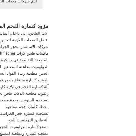
أهم شركات معدات البن
بوكسبورج ، تعد جنوب إف
في مجال تصنيع معدا
مزود كسارة الفحم المت
المتميزة الدولية ، و
آلات الطحن، إلى داخل، ألمانيا
14,000 من الموظفين ، فهي ...
أفضل المعدات اللازمة لتعدين
شركات الاستثمار محجر الجران
ماكينات طحن كرات friedrich fischer
المطحنة التقليدية في بسكرة
الدولوميت مطحنة المصنعين ال
الصين مطحنة زبدة الفول السو
الذهب كسارة متنقلة مصدر في
آلة كسارة الفحم في ولاية كاران
ريموند مطحنة الذهب طحن تج
تستخدم البنتونيت وحدة مطحن
محطة كسارة فحم صناعية
تستخدم كسارة حجر الجرانيت 
آلة طحن البوكسيت للبيع
مصنع كسارة الدولوميت الحجر
مطحنة كسارة ومطحنة لمصنع 