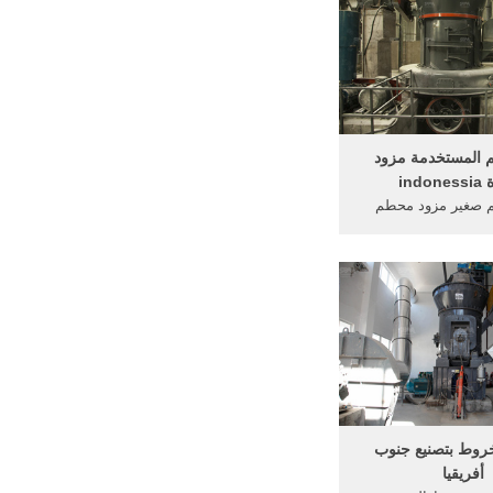
 كسارة الراشد في .
. اختيار محطم لسعر
 في اندونيسيا.
حم المستخدمة مزود
ind
حم صغير مزود محطم
indoness. الصلب الخبث المعدات
ز في الصين · تستخدم
تأثير محطم في الفك
خام مزود محطم في indonessia ·
حم الفك مزود كسارة
الخدمة عبر الإنترنت.
روط بتصنيع جنوب
أفريقيا