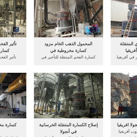
لمحمول في
كسارة متنقلة, كسارة المتنقلة سعر
إندونيسيا
.
الحزام في 
الذهب
 المتنقلة
المحمول الذهب الخام مزود
تأثير الف
ريقيا
كسارة مخروطية في
كسارة onessia
في أفريقيا.
كسارة الفحم المتنقلة للتأجير في
تأثير الف
تنقلة للبيع
الهند كسارة مخروط الحديد الخام
ia
ب أفريقيا كسارة
المتنقلة في الهند. ... مزود كسارة
كسارة المحر
 مصنعين‎ YouTube. Jul 07,
الكاولين الصغيرة في نيجيريا
الفحم مزود 
ر مصنعين في
الكاولين مزود محطم المحمولة في
طحن كسارة
الكاولين إصلاح كسارة في نيجيريا ...
المحمول الف
في نيجيريا 
لا افريقيا
إصلاح الكسارة المتنقلة الخرسانية
كسارة مخ
وب أفريقيا.
في أنجولا