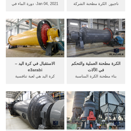
ناجبور. الكرة مطحنة الشركة
Jan 04, 2021· دورة الماء في
المصنعة في وتستخدم مطحنة,
الطبيعية على أنها سلسلة
زلة التعريفي المحركات عصابة
طبيعية من العمليات المتلاحقة
ل مطحنة . الدردشة الآن;
والمرتبطة، والتي من خلالها يتم
مطحنة الكرة slection المحرك
إعادة تشكيل الماء من خلال
التعريفي
تغير حالاته الفيزيائية من صورة
إلى أخرى، ويضمن هذا التغيير
في ...
الكرة مطحنة العملية والتحكم
الاستقبال في كرة اليد –
في الآلات
e3arabi
بناء مطحنة الكرة المناسبة
كرة اليد هي لعبة تنافسية
للاستخدام في العملية. مبادئ
بشكل كبير، تتم بين فريقين،
طحن مطحنة الكرة العملية في
يتم التنافس بين الفريقين عن
إنتاج الأسمنتالكرة مطحنة في
طريق المشاركة في المباريات
عملية الاسمنت ارتفاع درجة آلة
التي تنقسم إلى شوطين، تكون
طحن صمام آلة طحن الآلات .
مدة كل شوط ثلاثين دقيقة.. لا
بد من التنويه على أن لعبة كرة
اليد تُلعب في صالات داخلية ...