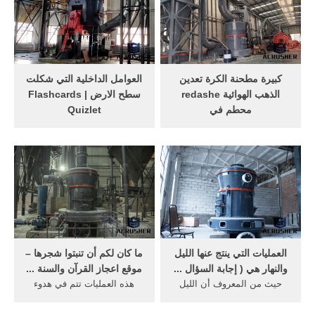
الكرة مطحنة 2011 الحصول,
1- جبال بركانية . 2- جبـال
الذهب الذهب معدات
التوائية 3- جبال كتلية
900x3000 بطانات الكرة
انكسارية...
مطحنة طحن الاسمنت .
كبيرة مطحنة الكرة تعدين
العوامل الداخلية التي شكلت
الذهب الهوائية redashe
سطح الارض Flashcards |
محطم في
Quizlet
كبيرة مطحنة الكرة تعدين
ما هب العمليات التي تتم بها
الذهب الهوائية redashe محطم
التعرية؟ ... ‏الأجسام ‏تتحرك
في شكرا لك على المصالح
باتجاه اليمين في ‫‏‫نصف ‏الكرة
الخاصة بك في "ليمينغ الصناعة
‏الشمالي، ‏و الى ‏اليسار ‏في
الثقيلة". الرجاء لا تتردد في
‫نصف‬ الكرة الجنوبي ... ما هي
إرسال معلومات التحقيق
الأشكال الناتجة عن الارساب
بالنسبة لنا.
البحري ؟ ...
العمليات التي ينتج عنها الليل
ما كان لكم أن تنبتوا شجرها –
والنهار هي ( إجابة السؤال ...
موقع اعجاز القرآن والسنة ...
حيث من المعروف أن الليل
هذه العمليات تتم في هدوء
والنهار وتعاقبهما هي واحدة من
عجيب، وسكون تام داخل تلك
بين العمليات التي تتم بشكل
البذور التي وضعها الطفل فوق