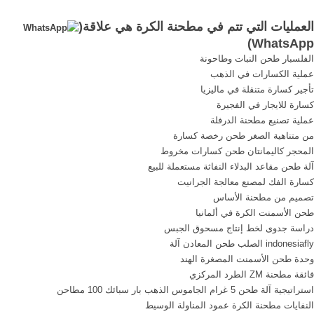
متواصل. وذلك نتيجة إلى
قطعة القطن المبللة بالماء.
العمليات التي تتم في مطحنة الكرة هي علاقة(
شروق الشمس وغروبها مرة
هذه العمليات المعقدة تحدث
)
WhatsApp
أخرى، فهي من الدورات
في حقل الزراعة البسيطة الذي
الفلسبار طحن النبات وطاحونة
المعروفة في الكرة الأرضية.
لا يعرف معادلات ولا مختبرات
عملية الكسارات في الذهب
ولا ...
تأجير كسارة متنقلة في ماليزيا
كسارة للايجار في الفجيرة
عملية تصنيع مطحنة الدرفلة
من متناهية الصغر طحن رخصة كسارة
المحجر كاليمانتان طحن كسارات مخروط
آلة طحن مقاعد البدلاء النفاثة مستعملة للبيع
كسارة الفك لمصنع معالجة الجرانيت
تصميم من مطحنة الأساس
طحن الأسمنت الكرة في ألمانيا
دراسة جدوى لخط إنتاج مسحوق الجبس
indonesiafly الصلب طحن المعادن آلة
وحدة طحن الأسمنت المصغرة الهند
فائقة مطحنة ZM الطرد المركزي
استراتيجية آلة طحن 5 غرام الجاموس الذهب بار سبائك 100 مطاحن
النفايات مطحنة الكرة عمود المناولة الوسيط