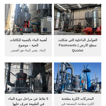
الدورة الهيدرولوجيّة
التي تتم دون تأثير خارجي على
(بالإنجليزيّة: Hydrologic Cycle)
الجملة . مثال:(انتقال الحرارة
بأنّها الدورة التي المسؤولة عن
من الجسم الساخن إلى أخر
حركة المياه في نظام الغلاف
بارد_ أو تحول العمل إلى حرارة
الجوّي للأرض، وتتمثّل في
بالاحتكاك_ أو امتزاج غازين
العديد من العمليات؛ كالتبخّر ...
ببعضهما_ أو انفجار ...
العوامل الداخلية التي شكلت
أهمية الماء بالنسبة للكائنات
سطح الارض Flashcards |
الحية - موضوع
Quizlet
الماء. يعتبر الماء هو العنصر
Start studying العوامل
الأساسي لهذه الحياة؛ إذ إنّه
الداخلية التي شكلت سطح
يؤدّي دوراً أساسيّاً في مختلف
الارض. Learn vocabulary,
العمليات الحيوية التي تتمّ داخل
terms, and more with
أجسام الكائنات الحية، سواء
flashcards, games, and other
الكائنات الدقيقة والأولية، أو
study tools.
العمليّات الحيوية في النبات، أو
حتى في ...
المحركات الكرة مطحنة
5 نقاط عن مراحل دورة الماء
الكرة مطحنة المصنعة في
في الطبيعة تعرف عليها