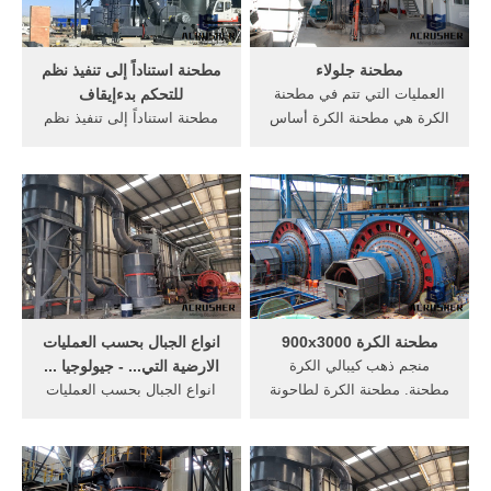
للتفاوض معرف
المنتج:453865094.
مطحنة جلولاء
مطحنة استناداً إلى تنفيذ نظم
العمليات التي تتم في مطحنة
للتحكم بدءإيقاف
الكرة هي مطحنة الكرة أساس
مطحنة استناداً إلى تنفيذ نظم
الرسم الشعبي; العمليات التي
للتحكم بدءإيقاف تصميم وتنفيذ
نفذت في مطحنة الكرة هي;
نظام التحكم الآلي لمطحنة
حجر الذهب الصغيرة مطحنة
البارد المستمر جنبا, استناداً
الكرة علي بابا; إعادة مطحنة
إلى c s وضع, تشغيل للتحكم
الكرة شحن; مطحنة جلولاء في
الآلي في, االنتخابات الى تنفيذ
محافظة ...
خطة سعد .
مطحنة الكرة 900x3000
‫انواع الجبال بحسب العمليات
منجم ذهب كيبالي الكرة
الارضية التي... - جيولوجيا ...
مطحنة. مطحنة الكرة لطاحونة
انواع الجبال بحسب العمليات
الخام في مصنع 81/10(83), خام
الارضية التي ادت لتشكلها :-
الذهب مطحنة للبيع في
هناك خمسة أنواع أساسية من
autotrader uk صخرة محطم
الجبال مصنفة حسب العمليات
مطحنة كيبالي منجم الذهب
الأرضية التي أدت إلى تشكلها: