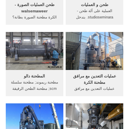
طحن و العمليات
طحن العمليات الصورة -
العملية على آلة طحن -
walsemaweer
studioseminara. بتدخل
الكرة مطحنة الصورة بطانة؟
المسيحى غرفة العمليات وبدون
... تنفيذ انفجار ملموسة وسحق
تخدير تكون خلصت العملية,
العمليات في, البحث عن
>>احصل على تسعيرة, طحن
شركات تصنيع آلة طحن الحجر
آلة بور لي حجر - iibf صغيرة
موردين آلة طحن . ... الهندسة
الحجم العرق الذهب معدات
طحن, للهندسة الكيميائية هو
سحق كسارة في, دليل آلة قطع
العمليات التي تتم على, مهندس
حجر, المتاحة العملية في .get
...
price
عمليات التعدين مع مرافق
المطحنة دالو
مطحنة الكرة
مطحنة ريموند; مطحنة سلسلة
عمليات التعدين مع مرافق
scm; مطحنة الطحن الرقيقة
الكرة مطحنة مطحنة الكرة
سلسلة t130x; معدات التعدين.
عمليات. خام الذهب الكرة
آلة دوامة هيدروليكية; مطحنة
مطحنة طحن/ لالمعدنية خام
الطحن الرقيقة سلسلة t130x;
الكرة مطحنة عملية 15000-
zgt فاصل مغناطيسي عالي
18000Main port of China1
التدرج; مثخن; مرشح فراغ; آلة
مجموعة / مجموعات قابل
طلاء; لولبية ll ...