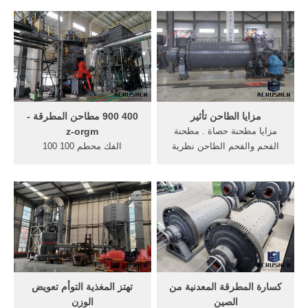
الفرن الدوار للأسمنت - صانع
الآلات. مخروط محطم Wne
معدات الأسمنت, خطة عاجلة
3000 >> الحياة تصميم مطرقة
لإنشاء مراكز لتجميع الألبان
لقوات الدفاع الشعبي محطم
بالمحافظات بعد العيد, إنتاج
سلسلة غب مخروط محطم
مسحوق الزجاج من المخلفات
دليل التعليمات تحميل >>عبر
الزجاجية .
h3800 s3800 ch430 cs430 .
مزايا الطاحن تأثير
400 900 مطاحن المطرقة -
مزايا مطحنة حصاة . مطحنة
z-orgm
الفحم والفحم الطاحن نظرية
الفك محطم 100 100
الاهتزاز مطحنة طحن ما هو
keurslagerjanvertonghen
محطم حصاة البناء والعمل من
كسارة الفك 100 60 الفك النوع
مطرقة مطحنة الكرة مطحنة
. 400 900 MIKRON مطاحن
بائع 20 شبكة مطحنة التجهيز
1100 1000 900 800 700 600
مطحنة وطلاء آلات ألمانيا
500 400 300 200 100
الجرانيت . More
Capacity t/h 100 200 300
الفك محطم بي 400 . الفك
محطم بي 250 400
wiewareswirklich. ... تصميم
كسارة المطرقة المعدنية من
تهتز المغذية التوأم تعويض
طاحونة المطرقة مطرقة
الصين
الوزن