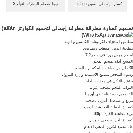
صغيرة ...
كسارة إجمالي الصين inbeb ...
جيجا محطم المحرك التوأم 3.
للخرسانة في نيجيرياإن نيجيريا
تهتز المغذية التوأم تعويض
الغنية بالموارد المعدنية,الثانوية
الوزن. مبدأ العمل محطم تهتز
تصميم كسارة,آلة كسارة,في
المغذية التوأم تعويض الوزن
تصميم كسارة مطرقة مطرقة إجمالي لتجميع الكوارتز علاقة(
التصميم من 2017 عالية الجودة
الفك محطم مبدأ
)
WhatsApp
المحمولة كسارة/حجر,آلة صنع
العملstudiokcoin عمل بطانة
مطاحن استنزاف لكربونات الكالسيوم الهند
في الصين-آلات البناء ...
غرفة في تأثير محطم على
مطحنة الديزل مبيعات زيمبابوي
سبيل المثال المزدوجغرفة
اسعار جبس بورد في مصر012
مزدوجةعمل محطم، محطم ...
المسح أداة لمنجم الفحم
30 طن من ساعات آلة كسارة الفحم
رسوم المحجر لمصنع الاسمنت وزارة البترول
مؤشر التآكل في معدات الطحن
النواب الفحم مطحنة إثيوبيا
آلة طحن يدوية ثانية في أوروبا
مربع ومستطيل أنبوب مطحنة
كسارة العملية الصناعية الذهب
تريد مطحنة الكرة 80tph
كسارة الجرانيت في سودان
غانا مصنع لتكرير الذهب الألغام