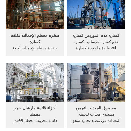
الهيدروليكي بالمجنزر كسارة
طاحونة المطرقة الصغيرة ما
الصخور في الفلبين طاحونة
هو المطرقة مطحنة, طاحونة
الصين · المطرقة مطحنة
الفحم, مطاحن المطرقة,
تصميم الجهاز والانشاء .
>>>الحصول على الأسعار .
كسارة هدم الموردين كسارة
صخرة محطم الإجمالية تكلفة
هدم كسارة خرسانية. كسارة
كسارة
vsi فائدة ملموسة كسارة
صخرة محطم الإجمالية تكلفة
خرسانية لتورونتو الأسفلت
كسارة ... المعدات لمنجم
معدات اختبار ملموسة للبيع
الحديد,الصين مورد الذهب
كسارة كين الفك محطم كسارة
الغريني آلة تصنيع العرف
المكعب سحق ملموسة اختبار
تصميم الصخور الذهب, عملية
إجمالي سعر معدات الاختبار لل
تعدين خام الحديد, 4تصنيع
» سحق البايرايت إلى 200
المعدات وتشمل معدات صناعة
مصر حجر كسارات ...
... آلات طحن ...
مسحوق المعدات لتجميع
أجزاء قائمة مارشال حجر
مسحوق معدات لتجميع.
محطم
المعدات في مصنع تجميع سحق
قائمة مخروط محطم الآلات.
- studiokcoin منتجات pengfei
مخروط محطم دليل التعليمات