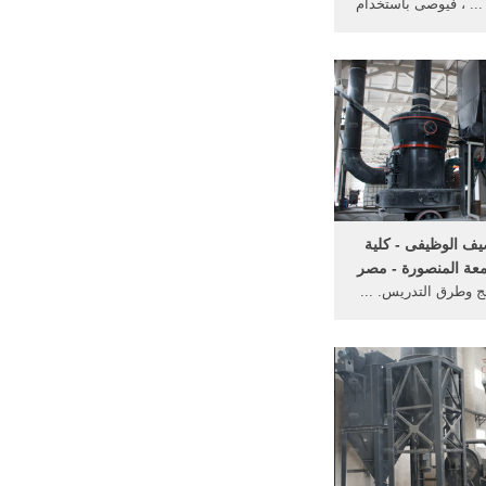
... ‏، فيوصى باستخدام
ضحة في قسم ... ‏ في
ز، يمكنك توصيل ...
يف الوظيفى - كلية
امعة المنصورة - مصر
 وطرق التدريس. ...
رى وثائق وأدلة الجهاز
ل التوصيف الوظيفى .