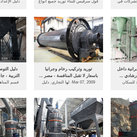
الشركات في
فول سرفيس للبناء توريد جميع انواع
دليل الإعداد 
الكويت
رخام و جرانيت و حجر طبيعى ... (
الطريقة المو
قسم الرخام وذلك لمع ...
شاشة الجها
رانية داخل
توريد وتركيب رخام وجرانيا
دليل التوص
إرشادي ...
باسعار لا تقبل المنافسة - مصر ...
التربية - ج
ة للسكان
Mar 07, 2009· لها التجاري, دليل
قسم المناهج
ادي لطلاب
الشركات العربية: موقع اعلانات
الجهاز الإدا
سم التخطيط
تجارية مبوبة مجانية - لإعلانات
الإدارى دلي
الشركات و ...