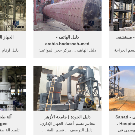
 - مستشفى
دليل الهاتف -
الجهاز ا
arabic.hadassah-med
قسم الجراحة
دليل الهاتف ... مركز حجز المواعيد:
دليل ارقام .
استشاريين
02-584-2111 قسم ... رعاية الجهاز
لتكنولوجيا 
هاز ...
التنفسي : 02-6776556 ...
دولة الكو
أمراض الجهاز الهضمي - Sanad
دليل الجودة | جامعة الأزهر
آلة طحن
Hospital
معايير تقييم أعضاء الجهاز الإداري;
gee
لهضمي في
دليل التوصيف ... قسم اللغة ...