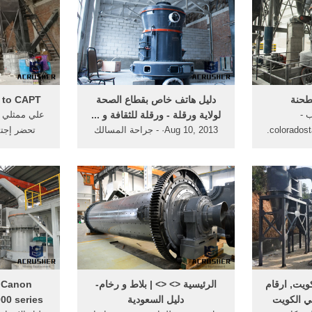
طحنة
دليل هاتف خاص بقطاع الصحة
 to CAPT
 -
لولاية ورقلة - ورقلة للثقافة و ...
علي ممثلي ا
coloradostatechildrenshomeorg.
Aug 10, 2013· - جراحة المسالك
تحضر إجتم
ة الرأسي
البولية و الجهاز ... دليل هاتف خاص
للمناقصات ال
دم مطحنة
... مدونة طلبة الحقوق طلبة الحقوق
هو ...
ويت, ارقام
الرئيسية <> <> | بلاط و رخام-
ي الكويت
دليل السعودية
MB5000 series : دل