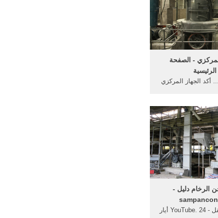
لمركزي - الصفحة
الرئيسية
.. أكد الجهاز المركزي
المعلومات الكويتي أن
يت تسير بخطى ...
 الرخام دليل -
sampancon
تلميع آلة صقل - YouTube. 24 أيار