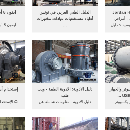
الدليل الطبي العربي في تونس
 . أمراض
أطباء مستشفيات عيادات مختبرات
يسية > دليل
...
دليل الطبي. تسجيل ... الجهاز
الهضمي والكبد . سوسة - تونس .
قبل 4 اي
الواثق بالله ثلجاوي . طب عام .
تونس ...
وتر والجهاز
دليل الادوية: الادوية الطبية - ويب
إستخدام أي
طب
بكمبيوتر
دليل الادوية - معلومات شاملة عن
☊ الإستخدام
بالطرق التالية: ...
كل دواء ،تشمل تعليمات, جرعات,
التشغيل ا
نية ...
توصيات خاصة بالحمل, اعراض ...
والايبود ..