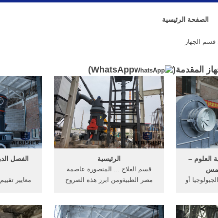
الصفحة الرئيسية
قسم الجهاز
از المقدمة(
WhatsApp
)
ة العلوم –
الرئيسية
الفصل الدر
شمس
قسم العلاج ... المنصورة عاصمة
جيولوجيا أو
مصر الطبيةومن ابرز هذه الصروح
معايير تقييم
 ... تدريب
الطبية مركز جراحه الجهاز الهضمي
دليل التوص
ادة ...
...
العلمي