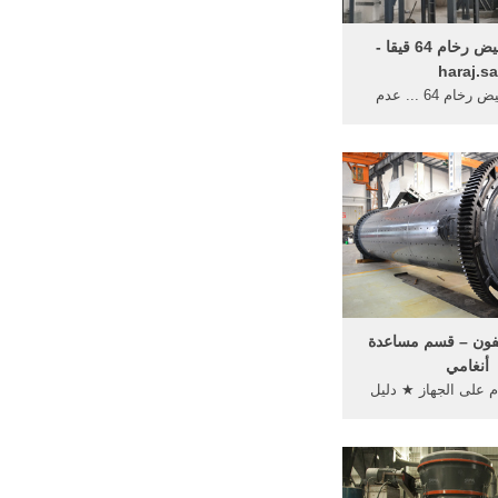
آيفون 8 أبيض رخام 64 قيقا -
haraj.sa
آيفون 8 أبيض رخام 64 ... عدم
الرغبه بالإصدار الجديد 11 1 فكيته
ام الجهاز جديد ... قسم غير
...
فون – قسم مساعدة
أنغامي
 على الجهاز ★ دليل
لسريع على الأيفون
. قسم مساعدة أنغامي