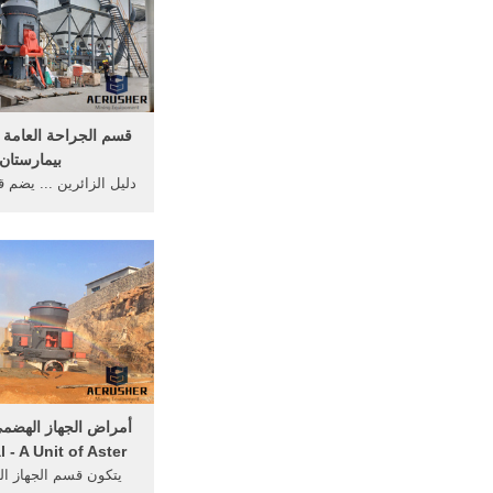
قسم الجراحة العامة
بيمارستان
دليل الزائرين ... يضم 
العامة مجموعة من ال
ذوي ... · أورام الج
 - A Unit of Aster .
يتكون قسم الجهاز ا