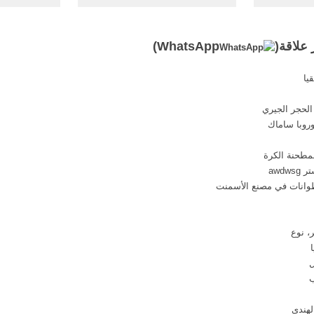
من عيادات
الرئيسية دليل ...
م ... دليل
الرخام على د
 علاقة(
WhatsApp
)
يا
وروبا ساماك
مطحنة الكرة
awd
، نوع
ل
ب
هندي