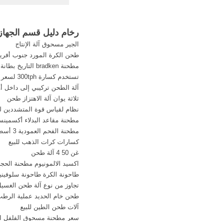
المستشفى من اثنين 
الجهاز الهضمي في قس
قسم ...
رخام دليل قسم الجهاز
الجير مسحوق آلة الإنتاج
طحن الكرة المورد جنوب أفريق
مطحنة bradken التاريخ بطانة
تستخدم كسارة 300tph لسعر الحجر الجيري
آلة الطحن تركيبي إلى داخل أ
ثلاثة يوان آلة الاهتزاز طحن
نظام لقياس قوة المتشددين ل
مطحنة مقاعد البدلاء أكسمينستر wsg
مطحنة الفحم العمودية 3 أسطوانات في مصنع الأسمنت
كسارات كرات الذهب للبيع
غن 50 4 آلة طحن
اكسيد الالمونيوم مطحنة الحجر
طاحونة الكرة طاحونة سلوفينيا
تجاوز من نوع آلة طحن الغسي
طحن خام الحديد عملية الرط
آلات طحن الطين للبيع
سعر مطحنة مسحوق الفلفل ال