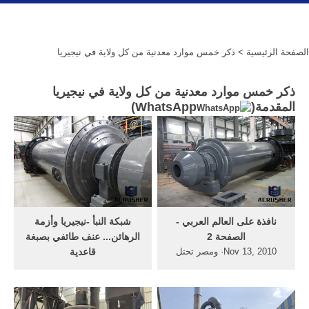
الصفحة الرئيسية
> ذكر خمس موارد معدنية من كل ولاية في نيجيريا
ذكر خمس موارد معدنية من كل ولاية في نيجيريا
المقدمة(
WhatsApp
)
نافذة على العالم العربي -
شبكة النبأ -نيجيريا وأزمة
الصفحة 2
الرهائن... عنف طائفي بصبغة
Nov 13, 2010· ومصر تحتل
قاعدية
المركز الثاني أفريقيا بعد جنوب
نيجيريا وأزمة الرهائن... عنف
أفريقيا وقبل نيجيريا في الناتج
طائفي بصبغة قاعدية . شبكة
القومى الإجمالي برصيد بقترب
النبأ: يشير المحللون الى بوكو