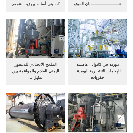
عـــــــــــــــــــــــمان الموقع
كما بنى أسامة بن زيد التنوخي
تقع سلطنة عمان في أقصى
عامل الخراج مقياسًا في
الجنوب الشرقي لشبه الجزيرة
الروضة في عهد الوليد بن عبد
العربية وتمتد بين خطي عرض
الملك سنة 92هـ، وقد أبطل
40 °16 و 20 26° شمالا وبين
سليمان بن عبد الملك العمل
خطي طول 50 51° و 40 59°
به، فأنشأ غيره في سنة 97هـ،
شرقا، وتمتد سواحلها مسافة
أي بعد خمس سنوات.
1700 كيلومتر تقريبا من مضيق
هرمز في ...
دورية في كابول.. عاصمة
الملمح الاتحـادي للدستور
الهجمات الانتحارية اليومية |
اليمني القادم والمواءمة بين
حفريات
تمثيل ...
وحذت 11 ولاية أخرى في شمال
عدد أعضاء مجلس الشيوخ عن
نيجيريا ذات غالبيّة مسلمة، بما
كل ولاية. أعضاء مجلس النواب
في ذلك ولايتا كانو وكادونا، حذو
الأرجنتيني. نصت المادة 46 من
زمفارا. وفي الوقت نفسه، احتجّ
دستور الأرجنتين لعام 1953
بشدّة العديد من المسيحيّين
على أن يشكل مجلس الشيوخ
الّذين يعيشون في البلاد على
من عضوين من كل محافظة
هذه الخطوة.
ينتخبون بأغلب أصوات أعضاء
السلطة التشريعية في