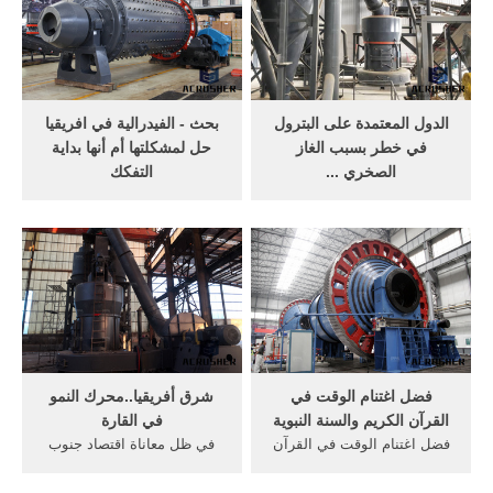
ارتفاع الكثافة السكانية فى
"بنط".تظهر نقوش جدارية على
هضبة جوس.
معبد الدير البحري مشاهد من
...
الدول المعتمدة على البترول
بحث - الفيدرالية في افريقيا
في خطر بسبب الغاز
حل لمشكلتها أم أنها بداية
الصخري ...
التفكك
Aug 04, 2013· وتمثلت أكبر
تعد نيجيريا أكبر الدول الأفريقية
المشاكل التي تواجه نيجيريا
من حيث عدد للسكان إذ يبلغ
لسنوات في الهجمات على بنية
عدد سكانها أكثر من 193 مليون
النفط الأساسية في دلتا النيجر
نسمة حسب الوكالة الوطنية
وفي صعوبة صياغة قوانين
النيجيرية للأحصاء كما أنها تضم
جديدة لإصلاح صناعة النفط
أكثر من 250 مجموعة عرقية
التي تشمل كل الأمور من
تتباين في أوزانها النسبية وقوة
أسعار الضرائب إلى ...
تأثيرها على الصعيد ...
فضل اغتنام الوقت في
شرق أفريقيا..محرك النمو
القرآن الكريم والسنة النبوية
في القارة
فضل اغتنام الوقت في القرآن
في ظل معاناة اقتصاد جنوب
الكريم والسنة النبوية بسم
أفريقيا من حالة ركود ومحاولات
الله، والحمد لله، والصلاة
نيجيريا التي تُعد أكبر اقتصاد في