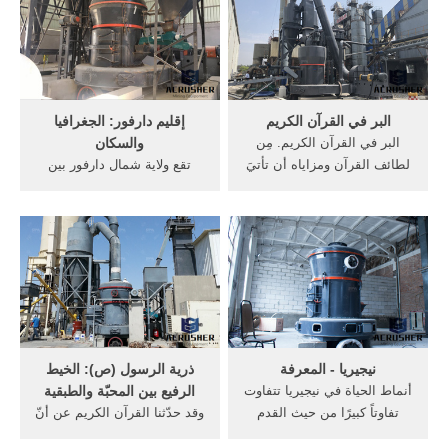
من 200 مليار دولار (قيمة
حرام، كتنظيم إرهابي يرتبط
إسمية) أو ما يوازي 480 مليار
بتنظيم القاعدة يعتمد أسلوب
دولار (قيمة القوة الشرائية)[32]
استهداف المدنيين من البسطاء
وهو ...
في القرى والارياف على حدود
نيجيريا والكاميرون ...
البر في القرآن الكريم
إقليم دارفور: الجغرافيا
البر في القرآن الكريم. مِن
والسكان
لطائف القرآن ومزاياه أن تأتيَ
تقع ولاية شمال دارفور بين
الكلمة الواحدة فيه متصرِّفةً
خطي طول (24-27) درجة شرقاً
على وجوهٍ كثيرة، ومعانٍ عِدة
وخطي عرض (12-20) شمالاً
قد تكون متغايرةً، وقد تكون
وتتقابل حدود الولاية من ناحيتي
متقاربةً أو متوافقة، وقد جعَل
الغرب والشمال مع حدود
بعض العلماء ذلك من أنواع
السودان الدولية مع كلٍّ من
إعجاز القرآن؛ حيث ...
جمهورية تشاد غرباً والجماهيرية
العربية الليبية من جهة الشمال
...
نيجيريا - المعرفة
ذرية الرسول (ص): الخيط
أنماط الحياة في نيجيريا تتفاوت
الرفيع بين المحبّة والطبقية
تفاوتاً كبيرًا من حيث القدم
وقد حدّثنا القرآن الكريم عن أنّ
والحداثة. فمعظم السكان في
ابن نبي من أنبياء الله تعالى