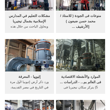
عشر، كان ...
منوعات فى الجودة ( للاستاذ /
مشكلات التعليم في المدارس
محمد حسن ضبعون )
الإسلامية بشمال نيجيريا
[الأرشيف ...
ويحاول الباحث من خلال هذه
عندما تتناغم مع نفسك
الورقة أن يقف على أهم
ستتمكن من التفكير بصفاء في
المشكلات التعليمية في بلاد
كل ما تفعله. حتى وإن تشتتت
نيجيريا، لعله يسلط الضوء نحو
أفكارك ستتمكن من استجماعها
جزء من الخلل الذي تعانيه
وتصويبها من جديد. القدرة على
الأنظمة التعليمية في بلاد
التناغم المقدس يمكن اكتسابها
نيجيريا.
بالجهد والممارسة.
الموارد والأنشطة الاقتصادية
إثيوپيا - المعرفة
فى العالم بم... - الدراسات ...
ورد ذكر أرض إثيوبيا لأول مرة
5) يتركز سكان نيجيريا فى
في التاريخ في مصر القديمة،
الجنوب. بم تفسر؟ 1) انتشار
أثناء عهد الدولة القديمة.حيث
أعداد كبيرة من الأبقار والأغنام
ذكر التجار المصريون من 3000
والماعز فى نيجيريا. 2) قلة عدد
سنة قبل الميلاد أراضي جنوب
سكان نيجيريا فى دلتا النيجر. 3)
النوبة أو كوش أطلقوا عليها