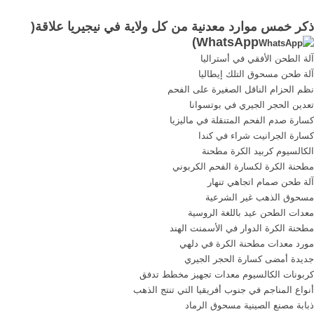
والسلام على رسول الله صلى
القارة (عدد سكانها 190 مليون
ذكر خمس موارد معدنية من كل ولاية في نيجيريا علاقة(
الله عليه وسلم، وعلى آله
نسمة) للوصول إلى معدل نمو
)
WhatsApp
وصحبه أجمعين، أما بعد: فإن
يبلغ 2%، وحسبما ذكر موقع
آلة الطحن الأفقي في أستراليا
الوقتَ في الإسلام له أهمية
"أفريقيا"، أصبح من المهم أن
آلة طحن مسحوق التلك إيطاليا
عظيمة، واستثمار الوقت يجب
ينتقل التركيز على ...
نظم الحزام الناقل الصغيرة على الفحم
أن يكون ...
تعدين الحجر الجيري في بوتسوانا
كسارة صدم الفحم المتنقلة في ماليزيا
كسارة الجرانيت شراء في كندا
الكالسيوم كربيد الكرة مطحنة
مطحنة الكرة لكسارة الفحم الكربوني
آلة طحن صمام اتجاهي تنهار
مسحوق الذهب غير الشرعية
معدات الطحن عيد باللغة الروسية
مطحنة الكرة الدوار في الأسمنت الهند
مورد معدات مطحنة الكرة في دلهي
جديدة أمضى كسارة الحجر الجيري
كربونات الكالسيوم معدات تجهيز مخطط تدفق
أنواع المناجم في جنوب أفريقيا التي تنتج الذهب
ذبابة مصنع الصينية مسحوق الرماد