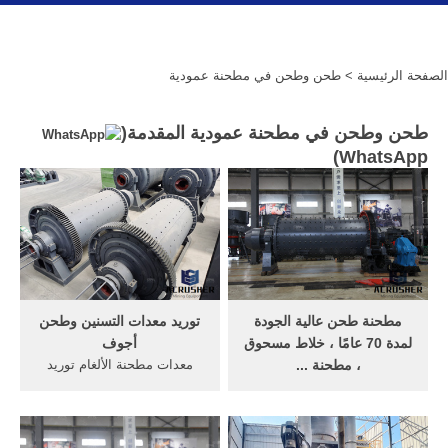
الصفحة الرئيسية
> طحن وطحن في مطحنة عمودية
طحن وطحن في مطحنة عمودية المقدمة(
)
WhatsApp
مطحنة طحن عالية الجودة
توريد معدات التسنين وطحن
لمدة 70 عامًا ، خلاط مسحوق
أجوف
، مطحنة ...
معدات مطحنة الألغام توريد
100٪ صنع في تايوان ، تم بيعه
ايفانسفيل في. قدرة كبيرة
إلى 70 دولة ، Mill Powder
الفحم المطاحن ريمون، مطحنة
Tech هي مورد معدات معالجة
عمودية منجم للفحم (أدني