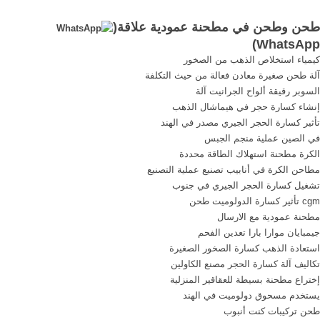
والصيانة چه آسیاب, . يوتيوب
العثور على الأنسب لمنشآتهم.
طحن وطحن في مطحنة عمودية علاقة(
اله طحن الحديد كسارات جده
هذه رائعة. تشتمل اختيارات
)
WhatsApp
مصنع محطم المسمار الصحافة
طحن مطحنة متناهية الصغر
كيمياء استخلاص الذهب من الصخور
استخدام مطحنة الجافة
على مواد ومكونات مرنة.
آلة طحن صغيرة معادن فعالة من حيث التكلفة
والصيانة . Read More+
يتحملون عوامل خارجية بما في
السوبر رقيقة ألواح الجرانيت آلة
ذلك القوى ...
إنشاء كسارة حجر في هيماشال الذهب
تأثير كسارة الحجر الجيري مصدر في الهند
في الصين عملية منجم الجبس
الكرة مطحنة استهلاك الطاقة محددة
مطاحن الكرة في أنابيب تصنيع عملية التصنيع
تشغيل كسارة الحجر الجيري في جنوب
cgm تأثير كسارة الدولوميت طحن
مطحنة عمودية مع الارسال
جيمبايان موارا بارا تعدين الفحم
استعادة الذهب كسارة الصخور الصغيرة
تكاليف آلة كسارة الحجر مصنع الكاولين
إختراع مطحنة بسيطة للعقاقير المنزلية
يستخدم مسحوق دولوميت في الهند
طحن تركيبات كنت أنبوب