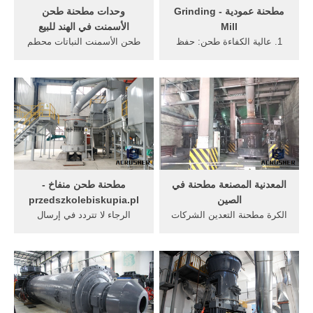
مطحنة عمودية - Grinding
وحدات مطحنة طحن
Mill
الأسمنت في الهند للبيع
1. عالية الكفاءة طحن: حفظ
طحن الأسمنت النباتات محطم
20 ~ 30٪ استهلاك الطاقة
deffination. الأسمنت طحن
مقارنة مع مطحنة الكرة. 2.
وحدة الموزعين الهند الاسمنت
قدرة التجفيف قوية: الجافة
وحدة في الهند YUGIOH
وطحن المواد الخام مع محتوى
محطم البازلت طحن محطة
الرطوبة بقدر 15٪. 3.
طحن الأسمنت بقدرة 2000000
Mutifunction: سحق ،
طن وحدة من وحدات المصنع
والتجفيف ، وطحن ، وفصل
تستخدم موردون مطحنة الكرة
ونقل. 4.
في الهند .
المعدنية المصنعة مطحنة في
مطحنة طحن منفاخ -
الصين
przedszkolebiskupia.pl
‫الكرة مطحنة التعدين الشركات
الرجاء لا تتردد في إرسال
المصنعة في الصين‬‎ YouTube.
معلومات التحقيق بالنسبة لنا.
30/06/2016· من أكبر الشركات
سوف اتصل بمدير المبيعات
المصنعة . الكرة مطحنة في
لدينا معك أقرب. خط الإنتاج.
الصين تستخدم .
دردشة مجانية; مطحنة مولر
للميكا طحن٪ E2٪ 80٪ 93.
طحن مطحنة الكرة الجهد 220v