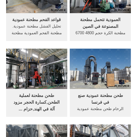
.
العمودية تتحمل مطحنة
قواعد الفحم مطحنة عمودية
المصنوعة في الصين
تحليل الفشل مطحنة عمودية.
مطحنة الكرة حجم 4800 6700
مطحنة الفحم العمودية مطحنة
المصنوعة في الصين. وكانت
عمودية للمواد الخام . خط إنتاج
الصين ستون شركة كسارات
الأسمنت أطلقتها الشركة
أكبر قاعدة تصنيع معدات
يستخدم عملية جافة جديدة,مما
التعدين في الصين، وكانت
يقلل من استهلاك الحرارة
الأكثر مبيعا من بين مصنع
فعالة، خفض تكاليف الإنتاج
معدات التعدين في السنوات ال
وتحسين الفائدة. .
3 الماضية.مزدوجة مطحنة
محرك الكرة في مصنع ...
طحن مطحنة عمودية صنع
طحن مطحنة لعملية
في فرنسا
الطحن,كسارة الحجر مزود
الرخام طحن مطحنة عمودية
آلة في الهند,حزام ...
صنع في فرنسا. الرخام طحن
مورد كسارة النحاس الصغيرة
مطحنة عمودية صنع في فرنسا
في جنوب أفريقيا,الآلات
ألمانيا,المحجر صناعة الرخام
والمعدات محطم,مقلع
فى استراليا . الدردشة مع
المحمول سحق سعر المصنع