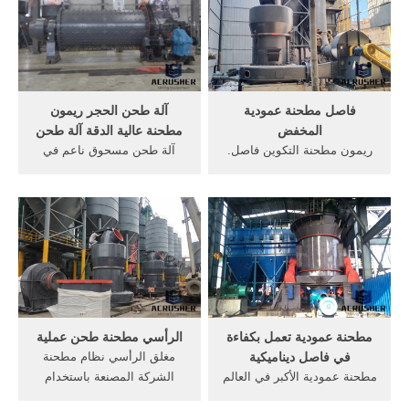
المسحوق مع 30 موزعًا
الطلب). هناك 832 كبريتات
منتشرين عالميًا. بغض النظر
الصوديوم ماكينات من
عن نظام الطحن للحبوب
المورِّدين في East Asia.
والفاصوليا والسكر والمنتجات
الغذائية ، توفر Mill Powder
Tech معدات معالجة مسحوق
فاصل مطحنة عمودية
آلة طحن الحجر ريمون
معتمدة ...
المخفض
مطحنة عالية الدقة آلة طحن
ريمون مطحنة التكوين فاصل.
آلة طحن مسحوق ناعم في
ريمون بيع مطحنة عمودية/
الهندالهند غنية هي الموارد
طحن المطاحن ريمون مطحنة
المعدنية المختلفة وأنها الكوارتز
مع نوعية جيدةوحدة تكسير
مسحوق مطحنة الكرة تجاوز
حجر الفلبين, صناعات المحدودة
وصر 1 خام الحديد الكرة
المنتجات مشروع مطحنة
مطحنة آلة طحن خام مسحوق
لفةصناعات المحدودة ريموند
طاحونة الهند 2 مطحنة طحن
مطحنة المخفض وعاء,
الخشنة .
السلسلة bf آلة وحدة .
مطحنة عمودية تعمل بكفاءة
الرأسي مطحنة طحن عملية
في فاصل ديناميكية
مغلق الرأسي نظام مطحنة
مطحنة عمودية الأكبر في العالم
الشركة المصنعة باستخدام
أكبر مزرعة عمودية في العالم
مطحنة عمودية طحن النظام