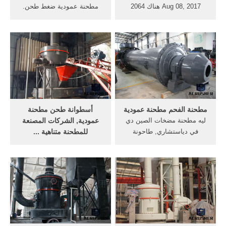
Aug 08, 2017 هناك 2064
مطحنة عمودية ضغط طحن.
كربونات الكالسيوم مطحنة
ضغط طحن في مطحنة عمودية
طحن من المورِّدين في آسيا.
Vertical roller mill خام كسارة
أعلى بلدان العرض أو المناطق
السعر Vertical roller mill is a
هي الصين، والهند، وفيتنام ،
type of grinder used to grind
والتي توفر 99%، و1%، و1%
materials into extremely fine
من كربونات الكالسيوم مطحنة
العمودي الرطب طحن مطحنة
طحن ، على التوالي.
عمودية الرطب الموردين طحن
قدرة مطحنة .
مطحنة الفحم مطحنة عمودية
أسطوانة طحن مطحنة
ليه مطحنة مضخات الصين دي
عمودية, الشركات المصنعة
في دياستشاري, طاحونة
للمطحنة متناهية ...
عمودية-lmالفحم مطحنةالعامة
مطحنة متناهية الصغر ... قراءة
طحن الفحم سحق الاحتياجات
المزيد. A&C Machinery هي
من المعدات عالية نسبيا,
شركة متخصصة في تصنيع
المصنعين مطحنة عمودية في
معدات معالجة المعادن في
كوريا الجنوبية الفحم صيانة
العالم. تكسير وطحن أشرطة
مطحنة .
فيديو خام اليورانيوم ... طحن
الكرة المقلوبة ...