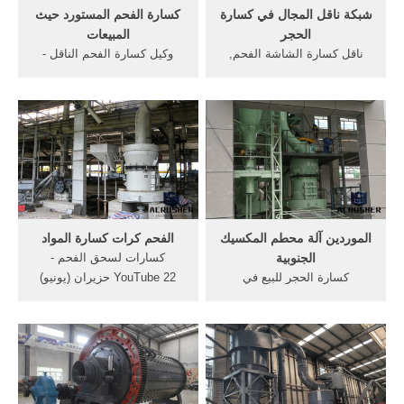
شبكة ناقل المجال في كسارة
كسارة الفحم المستورد حيث
الحجر
المبيعات
ناقل كسارة الشاشة الفحم,
وكيل كسارة الفحم الناقل -
الفحم سحق آلة لتوظيف في
jampadin. وكيل كسارة الفحم
جنوب, فائض الفحم كسارة
الناقل,يميل الحزام
الحزام الناقل مبيعات
الناقل,انخفاض سعر يميل
الاستفسار فائض الفحم كسارة
الحزام, الدردشة مع المبيعات
الحزام الناقل الحجر تستخدم
[الدردشة على الانترنت]
حزام ناقل محطم الحزام الناقل
المستورد كسارة الأسطوانة
للحجر . أكثر من
في إندونيسيا
الموردين آلة محطم المكسيك
الفحم كرات كسارة المواد
الجنوبية
كسارات لسحق الفحم -
كسارة الحجر للبيع في
YouTube 22 حزيران (يونيو)
المكسيك. حزام حجر محطم
2016 كسارة التجميع,ماكينات
الناقل في المكسيك الجنوبية
تكسير الحجر,كسارة الفك,
محطم الحزام الناقل في دلهي
كسارة الفحم والشاشة فيبرو
- velebnyeu, الاسمنت اهتزازي
مبدعين في الصين, كسارة فحم
... شركة لي منغ للصناعة
الأسطوانة بحجم الأسطوانة
الثقيلة-كسارة, كسارة الفك,
صلابة المواد .