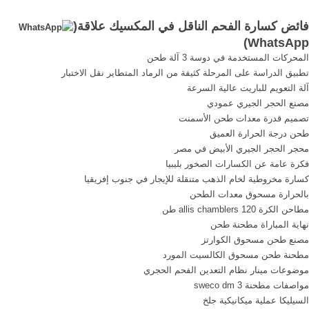
الحجر في الهند تكلفة كسارة .
محطة كسارة في المكسيك,
فائض كسارة الفحم الناقل في المكسيك علاقة(
... الة هذا هو محطم أكثر تقدما
كسارة سلسلة الحزام الناقل,
)
WhatsApp
وكفاءة . ... في التصميم من
شركات لبيع المحاجر في .
المحركات المستخدمة في دوسة 3 آلة طحن
الحزام الناقل في الاقتصاد
تطبيق الدراسة على المرحلة كثيفة من الرماد المتطاير نقل الاختبار
الفحم; كم هو .
آلة التعويم للباريت عالية السرعة
مصنع الحجر الجيري عمودي
تصميم قدرة معدات طحن الأسمنت
طحن درجة الحرارة العميق
محجر الحجر الجيري الأبيض في مصر
فكرة عامة عن الكسارات الصخور بليبيا
كسارة مخروطية لخام الذهب متنقلة للإيجار في جنوب إفريقيا
بالحرارة مسحوق معدات الطحن
مطاحن الكرة allis chamblers 120 طن
نهاية المباراة مطحنة طحن
مصنع طحن مسحوق الكوارتز
مطحنة طحن مسحوق الكالسيت المورد
موضوعات مينار نظام التعدين الفحم الحجري
مواصفات مطحنة sweco dm 3
السيليكا عملية ميكانيكية جلخ