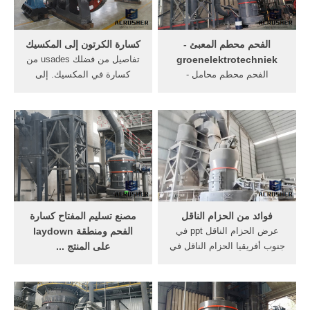
كسارة .
الفحم محطم المعبئ -
كسارة الكرتون إلى المكسيك
groenelektrotechniek
تفاصيل من فضلك usades من
الفحم محطم محامل -
كسارة في المكسيك. إلى
jampadin الفحم محطم محامل
المشكلة التي تتشاور حول، أو
آلة تستخدم في سحق
ردود الفعل من أنت، ونحن على
الحجرمحطم سحق آلةسحق آلة
يقين من أن جعل الرد في
تستخدم في محطة معالجة
غضون 5 دقائق خام في كسارة
[الحصول على السعر] قطع
المكسيك للبيع. مينغ أسعار
الحزام الناقل في مجال التعدين
مطحنة في الصورة
.
فوائد من الحزام الناقل
مصنع تسليم المفتاح كسارة
عرض الحزام الناقل ppt في
الفحم ومنطقة laydown
جنوب أفريقيا الحزام الناقل في
على المنتج ...
مصنع المحجر نظم الناقل
فائض الناقل كسارة الفحم في
المحمول القطن الحزام الناقل
المكسيك. تسليم المفتاح
للمطاط من المورد >>أكثر من;
محطة كسارة الفحم ومنطقة
أفضل جودة عالية حجر بيع
على المنتج النهائي [الدردشة