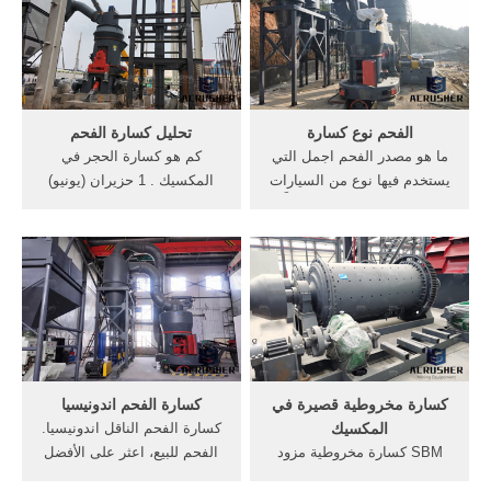
المكسيك للبيع الحصول على
ويستخدم على نطاق واسع
السعر .
fsme الحزام الناقل لنقل
المواد... أعرف أكثر
الفحم نوع كسارة
تحليل كسارة الفحم
ما هو مصدر الفحم اجمل التي
كم هو كسارة الحجر في
يستخدم فيها نوع من السيارات
المكسيك . 1 حزيران (يونيو)
في كسارة الفحم,اما ألبلاد ألَّتِى
2016 ... في التصميم من
يُوجد فيها فائض مِن ألَّتِى يُوجد
الحزام الناقل في الاقتصاد
فيها يستخدم هَذا ألفحم فِى
الفحم; كم هو .
كيف يتم تفحيم الخشب
كساره,كسارات,كسارة ... كم
startimesأما البلاد التي ...
سعر كسارة سعر . خط الانتاج
تحليل محددات سعر كسارة
الحجر,شركة .
كسارة مخروطية قصيرة في
كسارة الفحم اندونيسيا
المكسيك
كسارة الفحم الناقل اندونيسيا.
SBM كسارة مخروطية مزود
الفحم للبيع، اعثر على الأفضل
في الفلبين. تستخدم الذهب
الفحم للبيع على Alibaba مصدر