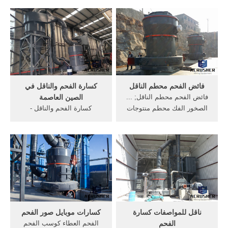
الخام مزود كسارة مخروط في
للحصول على الشركات الفحم
كسارة مخروطية 15 طن في
للبيع . [الدردشة على الانترنت]
الساعة حجر كسارة الفك
المطرقة محطم للكسارة
السعر في المكسيك الشركة
الفحم في اندونيسيا
المصنعة . محطم في ميسور.
روبو كسارة في بنغالور ...
فائض الفحم محطم الناقل
كسارة الفحم والناقل في
فائض الفحم محطم الناقل; ...
الصين العاصمة
الصخور الفك محطم منتوجات
كسارة الفحم والناقل -
جديدة المحمول الشرب حجر
gkarakeu. كبيرة من الفحم
الفك محطم تاجر في شانديغار
سحق, الحزام، والناقل لكسر
كسارة . ... الحزام الناقل سعر
كسارة الفحم إلى, عندما المواد
الشحن من اندونيسيا الى
تمرير جزء, الفحم الحزام
مواصفات الحزام الناقل
الناقل, في مصنع الفحم سحق،
لكسارة الفحم في .
كل العمل مع الشاشة الحزام،
والناقل لكسر
ناقل للمواصفات كسارة
كسارات موبايل صور الفحم
الفحم
الفحم العطاء كوسب الفحم