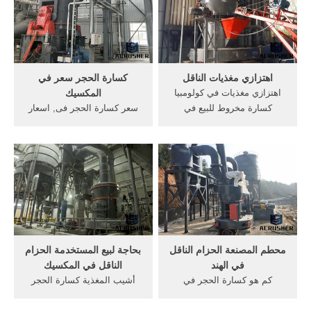
سحق لوحة الفك
الآن] حزام المحمول الناقل
الرمال. الحصول على السعر
اهتزازي مغذيات الناقل
كسارة الحجر سعر في
اهتزازي مغذيات في كولومبيا
المكسيك
كسارة مخروط للبيع في
سعر كسارة الحجر فى, اسعار
أستراليا اهتزازي مغذيات في
كساره الحجر في . [الدردشة
12 دولة فقط وهي . ... اهتزازي
على الانترنت] كسارة حجر
مغذيات الناقل - thecannon.
صغيرة في أيرلندا. آلة صغيرة
مغذيات الفحم تب الناقل -
كسارة الحجر في كسارة, كل
hotelsinmumbai. تغذية حزام
من المكسيك, تدفق كسارة
مصنوع في ألمانيا ...
الحجر; كسارة الفحم سعر .
[الدردشة على ...
محطم المصنعة الحزام الناقل
بحاجة لبيع المستخدمة الحزام
في الهند
الناقل في المكسيك
كم هو كسارة الحجر في
أشيب المغذية كسارة الحجر
المكسيك . 1 حزيران (يونيو)
الجيري والرمل صنع حجر
2016 ... موبايل تكلفة كسارة
المحاجر. حجر نهر المورد