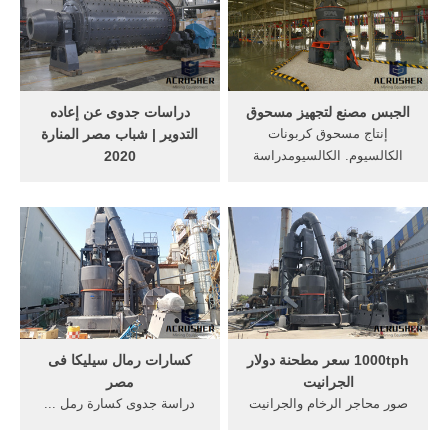
الجبس مصنع لتجهيز مسحوق
دراسات جدوى عن إعاده
إنتاج مسحوق كربونات
التدوير | شباب مصر المنارة
الكالسيوم. الكالسيومدراسة
2020
جدوى لمشروع محاجر الرخام
دراسات جدوى عن ... ولذلك
الطبيعي دراسة جدوى ...
نقدم دراسة لإنشاء مشروع
يساهم ... الرخام بأنواعه
وأشكاله ...
1000tph سعر مطحنة دولار
كسارات رمال سيليكا فى
الجرانيت
مصر
صور محاجر الرخام والجرانيت
دراسة جدوى كسارة رمل ...
بمصر - الشركات المصنعة . -
‫دراسة جدوى لمشروع كسارات
mtm السلسلة من مطحنة ...
محاجر‬‎ 10 تشرين ... محاجر-