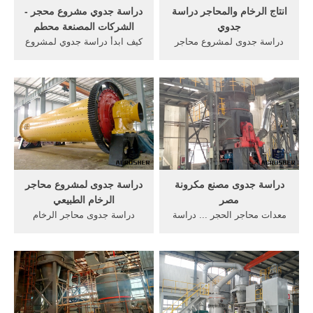
انتاج الرخام والمحاجر دراسة
دراسة جدوي مشروع محجر -
جدوي
الشركات المصنعة محطم
دراسة جدوى لمشروع محاجر
كيف ابدأ دراسة جدوي لمشروع
الرخام ... بإعداد دراسة جدوى
محاجر ؟ ... وادي سنور جنوب
متكاملة لإمكان استغلال تلك
بني سويف ب٠٨ كيلو توجد
الرمال عن ...
محاجر الرخام ...
دراسة جدوى مصنع مكرونة
دراسة جدوى لمشروع محاجر
مصر
الرخام الطبيعي
معدات محاجر الحجر ... دراسة
دراسة جدوى محاجر الرخام
جدوى - لمشروع مصنع تجفيف
doc دراسة جدوى لمشروع
وتعبئة البلح, ... الرخام الإيطالي
محاجر الرخام دراسة جدوى
آلة ...
فنية/اقتصادية/بيئية ...