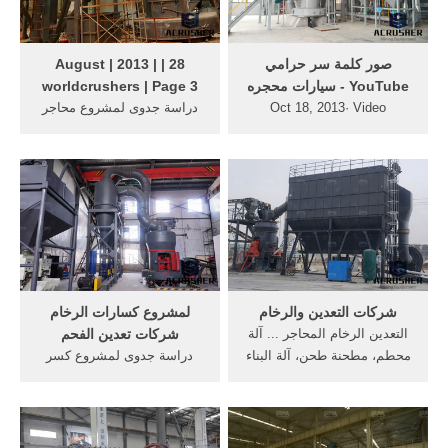
‫صور كلمة سر حرامي
28 | August | 2013 |
سيارات محجره‬‎ - YouTube
worldcrushers | Page 3
Oct 18, 2013· Video
دراسة جدوى لمشروع محاجر
embedded· دراسة جدوى
الرخام . vsi الكسارة لصنع
لمشروع محاجر الرخام
الرمال . دراسة جدوى لمشروع
الطبيعي دراسة جدوى لمشروع
محاجر الرخام ...
...
شركات التعدين والرخام
لمشروع كسارات الرخام
التعدين الرخام المحاجر ... آلة
شركات تعدين الفحم
محطم، مطحنة طحن، آلة البناء
دراسة جدوى لمشروع كسر
التعدين. دراسة جدوى لمشروع
الرخام ... دراسة جدوى
محاجر ...
لمشروع كسارات محاجر, ...
مطلوب ممول لمشروع محاجر
...