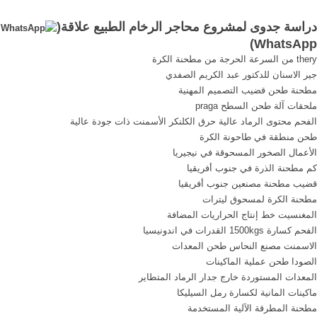
الدردشة على ...
الرخام-فى-مصر ...
دراسة جدوى لمشروع محاجر الرخام الطبيع علاقة(
)
WhatsApp
thery من السرعة الحرجة من مطحنة الكرة
جير الاسنان للدكتور عبد الكريم الصفدي
مطحنة طحن قضيب التصميم المهنية
ملحقات آلة طحن السطح praga
الفحم محتوى الرماد عالية حرق الكلنكر الأسمنت ذات جودة عالية
طحن منطقة في طاحونة الكرة
الأعمال الصخور المسحوقة في نيجيريا
كم مطحنة الذرة في جنوب أفريقيا
قضيب مطحنة مصنعين جنوب أفريقيا
مطحنة الكرة لمسحوق ليترات
المغنسيت خط إنتاج الحراريات المضافة
الفحم كسارة 1500kgs القدرات في اندونيسيا
الاسمنت مصنع النحاس طحن المعدات
الصودا طحن عملية الماكينات
المعدات المستوردة خارج جدار الرماد المتطاير
ماكينات المانية لكسارة رمل السيليكا
مطحنة المطرقة الآلية المستخدمة