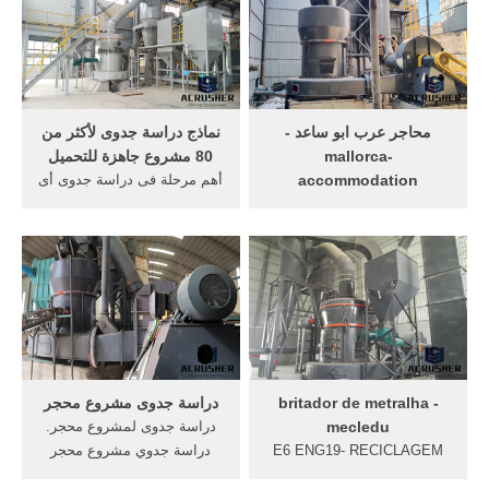
محاجر الرخام ...
محاجر عرب ابو ساعد -
نماذج دراسة جدوى لأكثر من
mallorca-
80 مشروع جاهزة للتحميل
accommodation
أهم مرحلة فى دراسة جدوى أى
دليل شركات الرخام و ...
مشروع ... دراسة جدوى
دراسة جدوى لمشروع محاجر
لمشروع ... تصنيع الرخام:
الرخام الطبيعي مطحن الوطنية
دراسة جدوى ...
عرب ابو ...
britador de metralha -
دراسة جدوى مشروع محجر
mecledu
دراسة جدوى لمشروع محجر.
E6 ENG19- RECICLAGEM
دراسة جدوي مشروع محجر
DE RESÍDUOS DA .
معدات مشروع مزرعة الدواجن