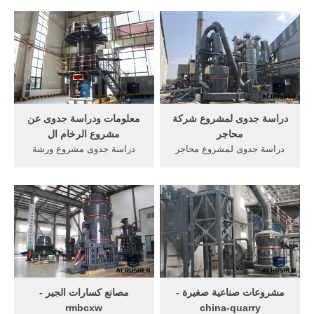
EDIÇÃO 6 E6 ENG19-
دراسة جدوى.
RECICLAGEM DE
RESÍDUOS DA
CONSTRUÇÃO CIVIL:
Estação SLU – Estoril/Belo
Horizonte/MG
دراسة جدوى لمشروع شركة
معلومات ودراسة جدوى عن
محاجر
مشروع الرخام ال
دراسة جدوى لمشروع محاجر
دراسة جدوى مشروع ورشة
الرخام ... دراسة جدوى
تصنيع الرخام 2. دراسة جدوى
لمشروع محاجر الرخام
... دراسه جدوى لمشروع امن
الطبيعي دراسة جدوى ...
... أسعاركسارة محاجر;
مشروعات صناعية صغيرة -
مصانع كسارات الجير -
rmbcxw
china-quarry