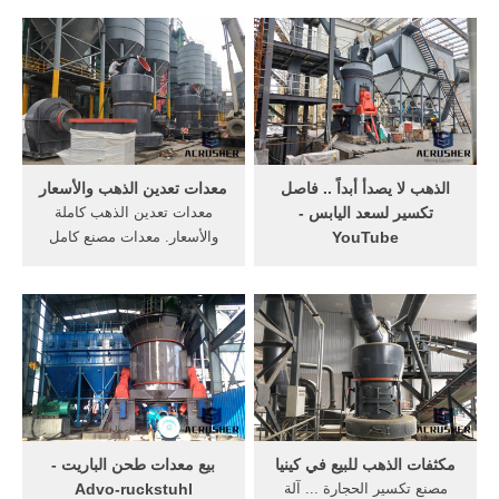
معدات-المحجر-كسارات الحجر-
الحجر للبيع في المغرب
نايل تريدnile_trade.
مستعمل- الة تكسير
معدات,كسارة,طحن,الحجارة(الآت,ومستلزمات,تصنيع
البيسطاش, كسارة الحجر
الرمال وسن رصف
النطاط - YouTube 16 حزيران
الطرق,ومصنفات . Get Price.
(يونيو) 2016, مصنع تكسير
الحجارة، النطاط، الطاعم,
Amman Jordan عمان الاردن
‏الذهب لا يصدأ أبداً .. فاصل
معدات تعدين الذهب والأسعار
تكسير لسعد اليابس -
معدات تعدين الذهب كاملة
YouTube
والأسعار. معدات مصنع كامل
Enjoy the videos and music
تعدين الذهب الغرينية الذهب
you love, upload original
الجاذبية محطم مصنع, معدات
content, and share it all with
تجهيز تعدين الذهب كاملة كاملة
friends, family, and the world
الذهب معدات .
on YouTube.
مكثفات الذهب للبيع في كينيا
بيع معدات طحن الباريت -
مصنع تكسير الحجارة ... آلة
Advo-ruckstuhl