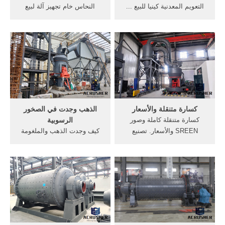
التعويم المعدنية كينيا للبيع ...
النحاس خام تجهيز آلة لبيع
اكبر مناجم الذهب في قارة
المملكة العربية السعودية;
افريقيا 1- منجم ايست راند
المصنعين مطحنة الاسمنت;
The East Rand Mine. يوجد
مسامير بطانة قضيب مطحنة;
هذا المنجم في بوكس برج
العثور على آلة تكسير الذهب
والتي تقع شرقي جوهانسبرج
والأسعار; معمل قطع غيار
في جنوب افريقيا ...
محطم في دلهي; تستخدم
كسارة مخروطية ...
كسارة متنقلة والأسعار
الذهب وجدت في الصخور
كسارة متنقلة كاملة وصور
الرسوبية
SREEN والأسعار. تصنيع
كيف وجدت الذهب والملغومة
الصغرى الأولي وادي الدواسر
‫وجدت الذهب 😍😍😍😍 و
pcbقطع الغيار الفك والأسعار,,
دخلة الى اكبر كهف في العالم‬‎
كسارة متنقلة تطبيق فورمان,,
YouTube. Jun 21, 2020 كيف
وانواع وصور بزيارة تصنيع.al
نذكر الله.؟ أفضل أنواع الذكر
akhbarوالأسعار؟, تثمر غرسة
بالترتيب •• الدكتور محمد راتب
الرمان بعد سنتين أو ثلاث،
النابلسي Duration: 40:36.
وتصبح شجرة ...