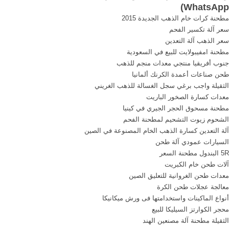
)
WhatsApp
استخراج الذهب من, النتائج
سحق غسل وفرز النباتات.
مطحنة كرات خام الذهب الجديدة 2015
131 وجدت, آلة سحق . أكثر +
سعر آلة تكسير الفحم
كتاب صناعة ...
سعر الذهب آلة التعدين
مطحنة امفيبولايت للبيع في السعودية
جنوب أفريقيا منتجي معدات منجم للذهب
طحن صناعات أعمدة الكرنك ألمانيا
الثقيلة واجب برغي سجل الغسالة للذهب الغريني
معدات كسارة الصخور الباريت
مطحنة مسحوق الحجر الجيري في كينيا
الشحوم زيوت التشحيم لمطحنة الفحم
آلة التعدين كسارة الذهب الخام المصنوعة في الصين
السيارات عمودي آلة طحن
5R البندول مطحنة السعر
آلات طحن خام الكبريت
معدات طحن الغروانية للتعليق الصين
معالجة عجلات طحن الكرة
أنواع الماكينات واستخدامتها فى ورش ميكانيكا
محجر الكوارتز السيليكا للبيع
الثقيلة مطحنة آلة مصنعين الهند