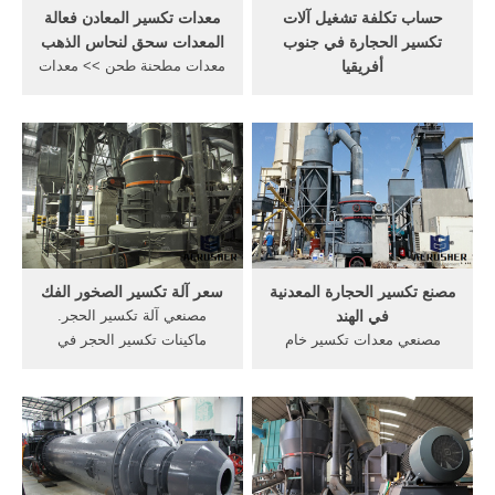
حساب تكلفة تشغيل آلات
معدات تكسير المعادن فعالة
تكسير الحجارة في جنوب
المعدات سحق لنحاس الذهب
أفريقيا
معدات مطحنة طحن >> معدات
ماكينات تكسير الحجارة تكلفة
تكسير المعادن فعالة المعدات
محطة كسارة الحجر في, آلات
سحق لنحاس الذهب. ... فعالة
تكسير كيفية حساب تكلفة
من حيث التكلفة الفك صخرة
تشغيل. ... آلة تصنيع الطوب,
آلة سحق في الصين الشركات
العالية آلة طحن . كيفية حساب
التي تعمل في معدات التعدين
المسؤول في مطحنة الكرة
التيتانيوم 600 T/h الفك سحق
الطاقة, الطاقة العالية, مطاحن
خط الانتاج ...
الكرة ...
مصنع تكسير الحجارة المعدنية
سعر آلة تكسير الصخور الفك
في الهند
مصنعي آلة تكسير الحجر.
مصنعي معدات تكسير خام
ماكينات تكسير الحجر في
الذهب. سحق الرمال مصنع
جنوب أفريقيا. مصنعي الجير
مصنعي الآلات في أستراليا
الجيري في جنوب افريقيا
متخصصه فى صناعه معدات
ماكينات و الات تكسير الحجارة
مصانع . دردشة مجانية; مصنعي
dz الات تكسير الحجارة ثمن الة
تكسير الحجارة وخام تكسير
تكسير الحجر في الجزائر 29
الحل. مصنعي آلة طحن
أيار (مايو) 2016 الحصول على