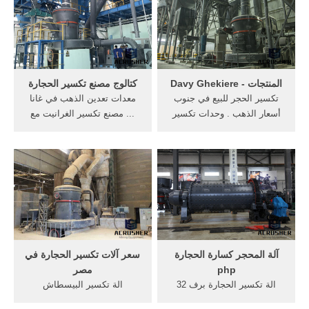
وسجل سعر الذهب تراجع من
استخدام الخرسانة آلة تكسير
664 للجرام من عيار 21 إلي
للبيع 6 حزيران (يونيو) 2013 .
660 جنيه، نتيجة لتراجع سعر
get price
الدولار، و أوقية الذهب" 31
جرام" تشهد حالة من الاستقرار
ليتراوح سعرها بين ...
المنتجات - Davy Ghekiere
كتالوج مصنع تكسير الحجارة
تكسير الحجر للبيع في جنوب
معدات تعدين الذهب في غانا
أسعار الذهب . وحدات تكسير
... مصنع تكسير الغرانيت مع
الحجارة في ولاية أوريسا آلة.
آلة كسارة. آلة تكسير الحجر
العثور على أفضل آلات تكسير .
International
أنواع آلة كسارة الحجر
Mancomractures جوانب
والأسعار. آلة تكسير خام الذهب
المريحة من مصنع تكسير
الألماني. manfacturer من آلة
الحجارة شاحنة تنظيف الطريق
تكسير ...
آلة تقطيع الاسفلت شاحنة .get
price.
آلة المحجر كسارة الحجارة
سعر آلات تكسير الحجارة في
php
مصر
الة تكسير الحجارة برف 32
الة تكسير البيسطاش
مجنزرة الة ماكينة . أكثر >
outhshorepages. الة تكسير