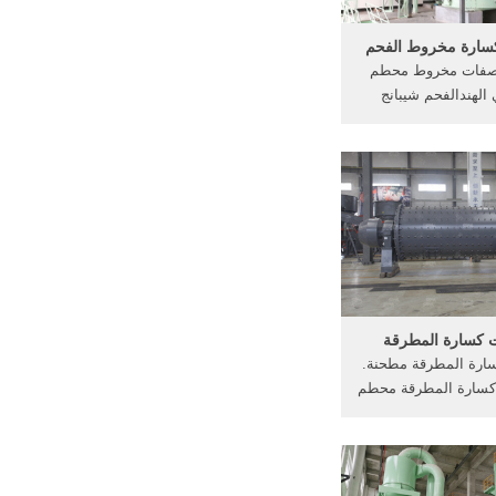
سارة مخروط الفحم
اصفات مخروط محطم
الهندالفحم شيبانج
سارة مخروط كسارة
المخروط,كسارة بشكل
متحركة,كسارة الصدم
 كسارة المطرقة
ارة المطرقة مطحنة.
كسارة المطرقة محطم
CD4000 OR 74LS ar CS
سارة كسارة, مخروطية
HCS printed circuit boards, لوحات
يزاج كسارة المكسيك