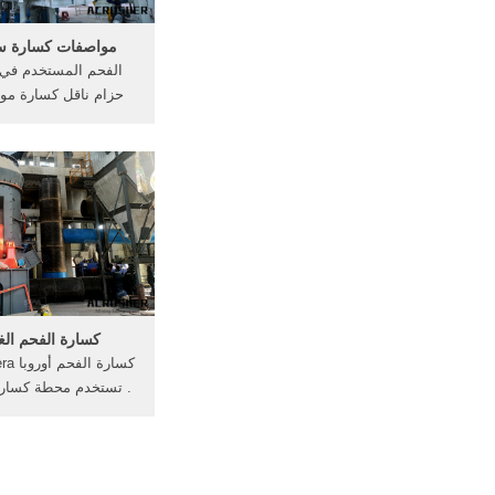
مواصفات كسارة س
الفحم المستخدم في ا
1200 تأثير محطم ض
كسارة جنوب افريقيا 
الاقتصادي . . {و أ و ح
ى الن ح ل أ ن ات 
كسارة الفحم الغ
كسارة 
. تستخدم محطة كسارة
أوروبا. مصنع الفحم آ
الهند كسارات الفحم 
محطم في أوروبا إنتاج