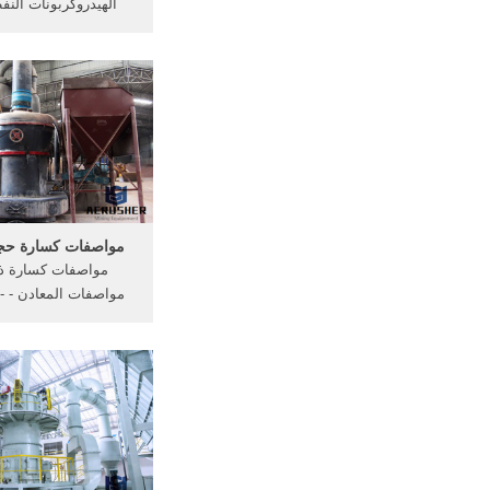
الهيدروكربونات النف
الهيدروكربونات النف
كسارة مخر
200 [الحصول على ا
الحجر 200 - luddyandassociatorg.
مواصفات كسارة حجر 
مواصفات كسارة ذر
مو
networkeu. كسا
xyz
كساره حجاره كساره
كسارات ذروة مواصفات 
على الانترنت] الكسارا
لتر - orioloingeu. More