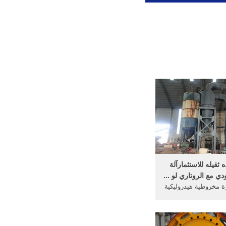
ثقيله للاستثمارآلة
ي مع الروتاري لو ...
 مخروطية هيدروليكية
100t  للتعدين والمحاجر؟ يتأثر
سارة المخروطية
بالعديد من العوامل مثل