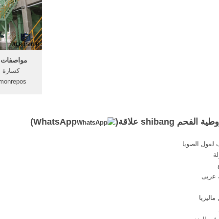
مصنع رخيصة سعر الخرسانة للبيع
مطحنة قرأ ال
Qingzhou Honorsun التركيز على
صناعة ملموسة لمدة 35 هو ...
مواصفات ت
كسارة ا
الفحم 
A320
 shibang علاقة(
WhatsApp
)
وكسر الخشن
هي المواصف
 لفول الصويا
كس
ة
 عربى
اليزيا