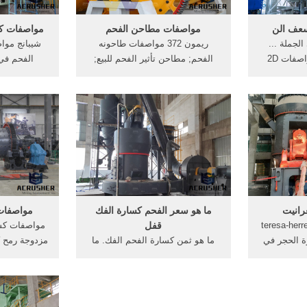
عف الن
مواصفات مطاحن الفحم
مواصفات ك
لجملة ...
ريمون 372 مواصفات طاحونه
شيبانج مو
حزام ناقل كسارة مواصفات 2D
الفحم; مطاحن تأثير الفحم للبيع;
الفحم في 
الرسم تأثير محطم kydraulic ن
اندونيسيا الفحم الفحم صافي
مواصفات ك
د الموردين
السعرات الحرارية مواصفات السعر
الفك,كسارة 
لفة الأثر
5000; مواصفات مطرقة كسارة
كرة,كسارة 
 ى ر ب ك إ ل
الفحم الهند; الفرق بين مطاحن
arina عملية انتاج كس
خ ذ ي .
الفحم xrp 803 ومصانع ...
رانيت
ما هو سعر الفحم كسارة الفك
مواصفات
الفحم أوروبا teresa-herrera
قفل
مواصفات كس
 الحجر في
ما هو ثمن كسارة الفحم الفك. ما
مزدوجة رمح 
لة محطم في
هو سعر الفحم كسارة الفك قفل. ما
للبيع 
الغرانيت
هو سعر الفحم كسارة الفك قفل
المطرقة الك
. سحق لهجة
مصنع 35 متر مكعب مصنع الأسمنت
في الساعة كسارة الحجر Park
محطة خلط QG3500 3.5 مكعب متر
الدوائر, ف