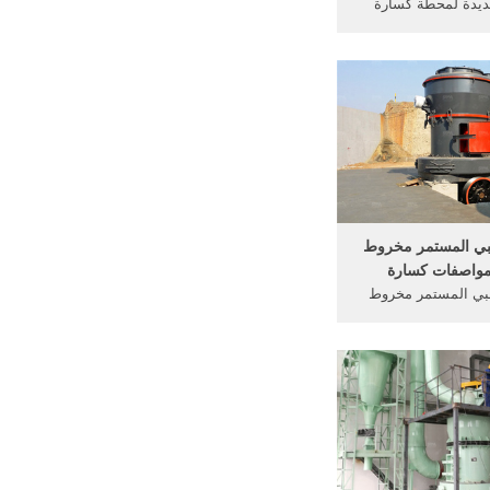
ديدة لمحطة كسارة
ناقصة جديدة لمحطة
حمول محطات الخلط
المقاولون العرب عتاقة, الكيلو 22
 العين السخنة داخل
اولون العرب, محمول
رات الإنتاجية لمحطة
 ا,مناقصة ...
طبي المستمر مخروط
مواصفات كسارة
طبي المستمر مخروط
فات كسارة 《التعليم
ستمر مخروط الفحم
مواصفات كسارة》>>PDF
download; البريد الالكتروني:[email
pro