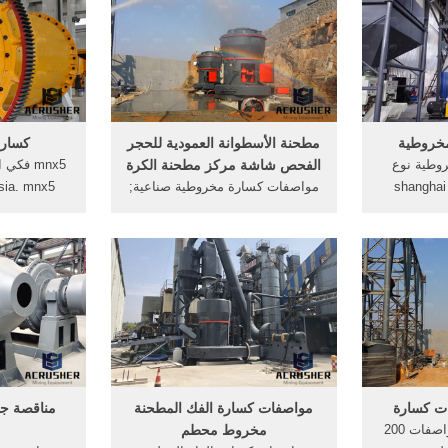
مواصفات كسارة . الدردشة الآن;
طراز المنتج 
تات كذب هيدروليكية كسارة مخروط
خروطية
مطحنة الأسطوانة العمودية للحجر
كسارة
وطية نوع
الفحص شاشة مركز مطحنة الكرة
قصير . shanghai gm
مواصفات كسارة مخروطية صناعية;
machinery co.، l هي إحدى
كسارة فكية لسحق الفحم; مبدأ
كسارة قواع
ئقة ، والتي
عمل مطحنة ريموند; تفجير وسحق
 والإنتاج
الخرسانة; مجموعة أجزاء و نظام
مناجم الفح
 أيضًا.
مطحنة الفحم المركم
القياسي من
الاحتياجات
مواصفات كسارة الفك المطحنة
مناقصة جد
ذروة محطة كسارة مواصفات 200
مخروط محطم