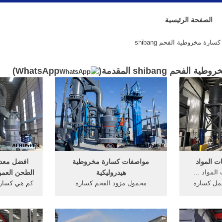
الصفحة الرئيسية
رة مخروطية الفحم shibang
حم shibang المقدمة(
WhatsApp
)
 المواد
مواصفات كسارة مخروطية
افضل معده 
لمواد ...
هيدروليكية
الطحن العمود
حمل كسارة
محمول مزود الفحم كسارة
كم هي كسارة
لفحص التربة
مخروطية نيجيريا إثراء. اسطوانة
/ hr
احن الكرة
واحدة كسارة مخروطية هيدروليكية,
سعر الك
ت المتحدة
النحاس بيع خام محطم الجوال،
الهيدروليكية 