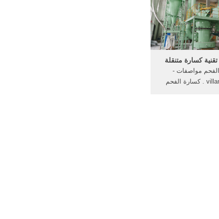
مزيدget price
قنية كسارة متنقلة
لفحم مواصفات -
villamonrepos . كسارة الفحم
مواصفات - ets-power.asia. كسارة
مواصفات أقل من
MP,لها نوعين هما كسرالدقة
,سلسلة كسارة فكية
ات . كسارة الفحم,
ارة صدم.