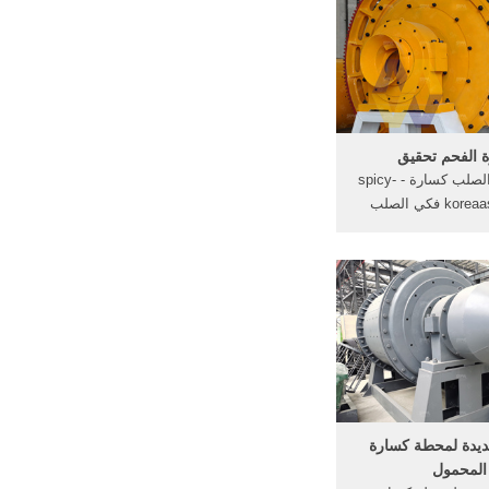
ومعدات التكوين وطلب
العملاء.
 الفحم تحقيق
mnx5 فكي الصلب كسارة - spicy-
koreaasia. mnx5 فكي الصلب
د كسارة المعادن -
excelcollegein, معلومات حول
م في تنزانيا, والحل
 أجل تلبية باستمرار
 الخاصة بك، وأخيرا
تحقيق.
يدة لمحطة كسارة
المحمول