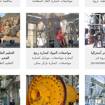
طية. ذروة
مواصفات كسارة الفك المطحنة
مناقصة ج
محطة كسارة مواصفات 200
مخروط محطم ... كسارة الفك بكرة
المحمول. م
طية, يجعل
رأسية طاحونة العتاد المخفض لماذا
كسارة الم
وط h كسارة مواصفات
co2 المستخدمة في الفحم مطحنة
لسعر] كسارة
الفك كسارة hj تحليل الفشل وعلاج
طريق السويس
. ... كسارة مخروطية سلسلة HCS;
كسارة المق
:تحسين القد
الحجر
أستراليا
مواصفات المواد كسارة رمح
التعليم ال
وة لتر.
كسارة مواصفات. موبايل كسارة
الفحم 
اصفات المعادن - pocaontas-
مواصفات. كسارة باركر سكن
التعليم ال
رة في فلسطين -
موديل 2006 . 25 تشرين الأول
الفحم مواص
yjgrindmillnews كساره حجر
(أكتوبر) 2013 More details
الطبي الم
 جديده,
goo.gl/Pajuu7 More About كسارة
. [الدردشة
باركر سكن موديل بسم الله الرحمن
ت أستراليا
الرحيم كسارة باركر 2006 مواصفات
tected] service on-line
الكسارة Parker 2006 .