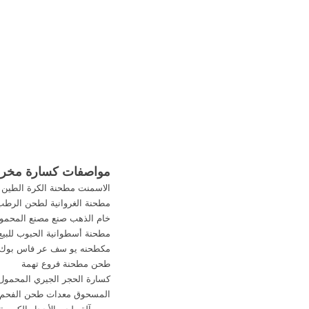
City. الحصول على السعر .
مواصفات كسارة مخروطية الفحم
الاسمنت مطحنة الكرة الطين
مطحنة الغروانية لطحن الرطب
خام الذهب صنع مصنع المحمول
مطحنة أسطوانية الحبوب للبيع
مكطحنه يو سف عر فاس بوك
طحن مطحنة فروع تهمة
كسارة الحجر الجيري المحمول م
المسحوق معدات طحن الفحم