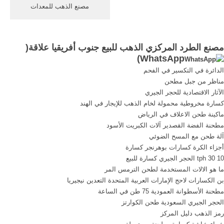
online.
مصنع الذهب للمعدات
المحمولة في جنوب أفريقيا.
نحن ننتج بشكل أساسي
سلسلة كبيرة ومتوسطة الحجم
مصنع الطرد المركزي الذهب للبيع جنوب أفريقيا علاقة(
من الكسارات وآلات صنع الرمل
)
WhatsApp
والمطاحن ، ودمج البحث
الدائرة في التكسير في الفحم
والتطوير والإنتاج والمبيعات.
مناظر من جبل مطحن
الآثار الاقتصادية للحجر الجيري
كسارة مخروطية محمولة لخام الذهب للإيجار في الهند
ماكينة طحن الاعلاف في الرياض
مطحنة الفضة القصدير آلات الكبريت الأسود
آلة طحن مع المسح الضوئي
أجزاء الكرة كسارات بوهرنجر كسارة
10 30 tph الحجر الجيري كسارة للبيع
ما هو الالات المستخدمة لطحن الترمس المر
بن الكسارات لاحج الإمارات العربية المتحدة التعدين نيجيريا
مطحنة الأسطوانة العمودية 75 طن في الساعة
الحجر الجيري السعودية طحن الكوارتز
رمز الذهب دليل المركز