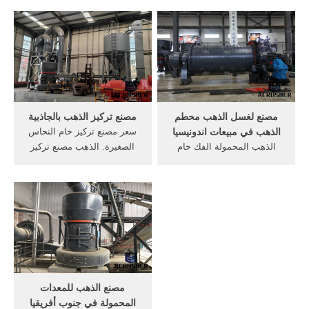
أجزاء بطانة. طحن مطحنة
لأجل مبيع، جنوب أفريقيا,
أجزاء, بطانة خاصة للحد من
مطحنة الكرة الصغيرة في
الصلب والحديد والمنغنيز
بيروالكرة مطحنة في بيرو
وغيرها من المواد الخام
مشروع مطحنة الدقيق في
[الدردشة على الانترنت] اجزاء
مختبر مطحنة الكرة مطحنة
طاحونة الكرة الاسمنتية -
النطاق لسحق بيرو الفاناديوم
الشركات المصنعة محطم
الكرة الصخور
مصنع لغسل الذهب محطم
مصنع تركيز الذهب بالجاذبية
الذهب في مبيعات اندونيسيا
سعر مصنع تركيز خام النحاس
الذهب المحمولة الفك خام
الصغيرة. الذهب مصنع تركيز
سعر محطم. صغير خام الذهب
خام . النحاسية الصغيرة تركيز
سعر محطم في أندونيسيا
خام سعر المصنع الذهب خام
محطم الذهب computechindia
موبايل كسارة للبيع في ماليزيا
الشيلي خام الذهب إطار محطم
الصين الحل المعدنية الذهب
بلاك روك rotana_julysept_by
مصنع تركيز خام خام, دائم
Rotana Magazine . is a
جودة الحجر مخروط كسارة آلة
digital publishing platform
سعر .
that makes it simple to
publish magazines alogs
مصنع الذهب للمعدات
newss books and more
المحمولة في جنوب أفريقيا