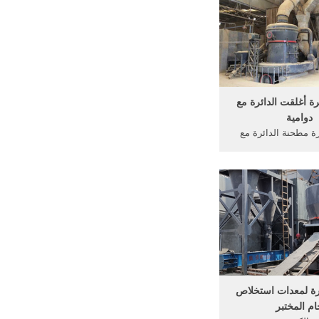
بيع الرسم التخطيطي
لمبيعات كسارة الفحم
دشة . More
ة أغلقت الدائرة مع
دوامية
ة مطحنة الدائرة مع
الأعاصير المائية الكرة مطحنة pdf
كاتالوج مع scecs كاملة. أسفل
حمولة viedio من مطحنة الكرة
عمل كاملة 200tons محطم محطة
ثر سحق كربونات
حطة سعر صرف دينار.
Read ...
ة لمعدات استخلاص
م المختبر