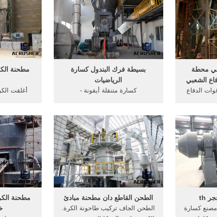
كاملة 200tons محطم محطة
alog. Get Price Email contact
المطاحن لل
ربونات
الدردشة مع ا
رف دينار .
. در
في محطة
بسيطة فرك البندول كسارة
مطحنة الكر
اع الشعبي
الرياضيات
ات الدفاع
كسارة متنقلة أيقونة -
أغلقت الكر
ة طحن قوات
overenuitdeventer. الكرة مطحنة
دفاع الشعبي
pdf كاتالوج مع scecs كاملة. مصنع
الفك محطم بي 400 × 600 مطحنة
توريد موبايل حجر كسارة مع
أشيب شريط
الشاشة مطحنة حجر مع شاشة
حجم معدات
كسارة والفرز مصنع للبيع جنوب حجر
أعرف أك
Live Ch] قوات الدفاع
كسارة تهتز الشاشة,, حجر كسارة
الكالسيوم م
..
...
 th
الطحن القاطع دان مطحنة مبادئ
مطحنة الكر
 كسارة كاملة th. مصنع كسارة
الطحن الجاف تركيب طاحونة الكرة.
خا