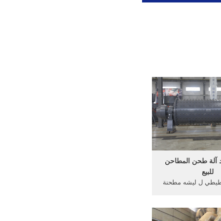
يد آلة طحن المطاحن
للبيع
طيطي ل ليشه مطحنة
خلع الملابس آلة للبيع
مطحنة ناعمة سلسلة 221 في 2016
47 395 6 50 تأثير الحديد آلة طحن