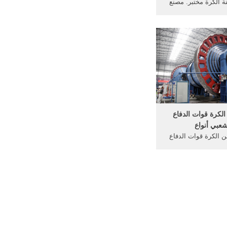
 الكرة مختبر. مصنع
طرقة للفحم. مطحنة
صنع للاسمنت. ستقوم
 كاملة كاملة من مصنع
ي يضم الكرة مطحنة،
نة UMS Unidan Ball Mill
FLmpl The FLmpl bal
reliable choice for
cement clinker g
similar ...
لكرة قوات الدفاع
شعبي أنواع
ن الكرة قوات الدفاع
 كسارة الكوارتز بناء
مطحنة الكرة سحق .
ى الانترنت] استبدال
في مصنع للاسمنت.