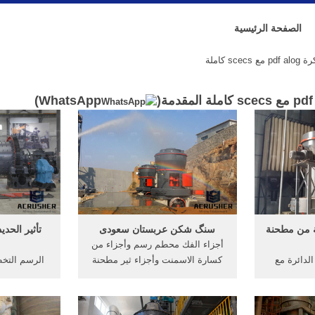
الصفحة الرئيسية
sc كاملة
)
WhatsApp
قة من مطحنة
سنگ شکن عربستان سعودی
تأثير الحد
أجزاء الفك محطم رسم وأجزاء من
لدائرة مع
كسارة الاسمنت وأجزاء ثير مطحنة
الرسم التخ
الأعاصير المائية الكرة مطحنة pdf
لفة. استخدام لوحة الفك محطم,
علبة التروس. 
 مع scecs كاملة. أسفل
واجزاء درجة الفولاذ والعيم,, 1036
v من مطحنة الكرة
أجزاء كسارة الفك أوستن الغربي