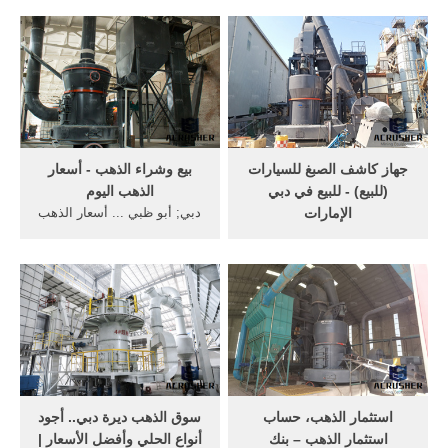
الذهب فى الامارات الجهاز
كشف الذهب 3d تصوير سري
الافضل عالميا جهاز فورس
في التنقيب عن الاثار . hgd -
جولد || fors gold إن جهاز
xs 2010 gpr نظام hunter
فورس جولد بلس يوفر منصة
2010 تقديم مجموعة متأكد من
كبيرة وقدرات
مجموعة شركات هانتر .
جهاز كاشف الصبغ للسيارات
بيع وشراء الذهب - أسعار
(للبيع) - للبيع في دبي
الذهب اليوم
الإمارات
دبي; أبو ظبي ... أسعار الذهب
جهاز كاشف الصبغ للسيارات
في هي الصفحة الوحيدة التي
(للبيع) - للبيع في دبي الإمارات.
توفر تغطية شاملة لأسعار
all-sunModel Number:
الذهب اليومية والتاريخية في
EM2271Measuring Range:
كل دولة . تمكنك هذه الصفحة
0.0mm to 2.0mm,0mil to
من أن تبقى مطلعا بشكل
80milAccuracy: 2%rdg
متواصل على سعر الذهب في
-0.1mm, or 2%r
والدول ...
استثمار الذهب، حساب
سوق الذهب ديرة دبي.. أجود
استثمار الذهب – بنك
أنواع الحلي وأفضل الأسعار |