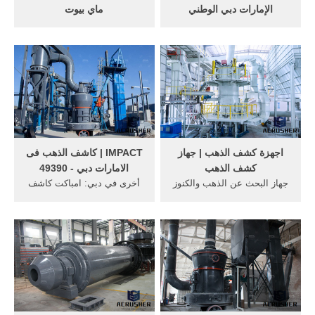
الإمارات دبي الوطني
ماي بيوت
يقدّم لك بنك الإمارات دبي
فلل للبيع في دبي; ... يباع
الوطني حساب الاستثمار في
الذهب في دبي وفقاً للقيراط
الذهب الأوّل من نوعه في
والوزن، أي كلما ارتفع قيراط
الإمارات. هذا الحساب شبيه
الذهب كلما ازداد سعر القطعة،
بأي حساب آخر بالعملات
ويشير ارتفاع القيراط إلى
الأجنبية، وهو مصمّم برمز xau،
ارتفاع نسبة نقاء الذهب.
ومقوّم بأونصة مؤشّر التداول
العالمي.
اجهزة كشف الذهب | جهاز
IMPACT | كاشف الذهب فى
كشف الذهب
الامارات دبي - 49390
جهاز البحث عن الذهب والكنوز
أخرى في دبي: امباكت كاشف
الدفينة في الارض يصل لعمق
المعادن والعملات الاثرية
40 متر يعمل في 3 أنظمة . ...
الدفينة امباكت جهاز كشف
غير قابلة للمٌنافسة اذا كنت
الذهب امباكت | IMPACT جهاز
تبحث عن افضل الأسعار لأجهزة
IMPACT الجهاز الاول من نوعه
كشف الذهب في دبي اذا انت
بخاص ... كاشف الذهب فى
في المكان الصحيح تواصل ...
الامارات . goldmaster ... للبيع
شهادات توفل ايلتس داخل ...