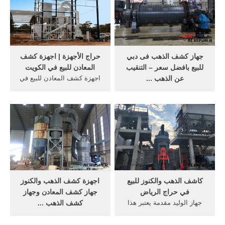
في Alibaba. ... سهلة
الاستخدام الذهب أو معدن
الفضة دائرة كاشف في دبي.
Weifang Guote Mining
Equipment Co., Ltd.
جهاز كشف الذهب فى دبي
حراج الأجهزة | اجهزة كشف
للبيع بافضل سعر – التنقيب
المعادن للبيع في الكويت
عن الذهب ...
اجهزة كشف المعادن للبيع في
تعرف على افضل جهاز كشف
الكويت, وحش الذهب 1000
الذهب فى دبي لعام 2019 مع
Gold Monster 1000 كاشف
افضل سعر على الاطلاق . جهاز
الذهب التلقائي بالكامل الافضل
كشف الكنوز 2019. جهاز كشف
وباقل سعر, اداة ذات قيمة
الذهب فى دبي للبيع بافضل
عالية من اجل افضل اداء في
سعر . جراوند نافيجيتور الألماني
العثور على الذهب من ميزات
. ground navigator 3d okm
وحش الذهب 1000
كاشف الذهب والكنوز للبيع
اجهزة كشف الذهب والكنوز
في حراج الرياض
جهاز كشف المعادن وجهاز
جهاز الوليد مقدمة يعتبر هذا
كشف الذهب ...
الجهاز نتاج العديد من ساعات
شركة جولد ماستر لتجارة
العمل والعديد من التجارب
اجهزة كشف الذهب واجهزة