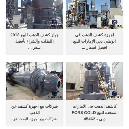
المياه الجوفية تحت الارض
السعودية عبر مندوبين معتمدين
بالاضافة لخلاصة خبرتنها على
لشركات اجهزة كشف الذهب
مدى اكثر من ثمانية عشر عاما
والمعادن ...
.
اجهزة كشف الذهب في
‫جهاز كشف الذهب للبيع 2018
ابوظبي دبي الإمارات للبيع
| للطلب والشراء بأفضل
افضل اسعار ...
سعر ...
اجهزة كشف الذهب في
Apr 03, 2017· جهاز كشف
ابوظبي دبي الإمارات للبيع
الذهب للبيع | ميغا جي 3 2018 -
افضل اسعار جهاز تنقيب
أقوى تكنولوجيا المانية لكشف
المعادن المياه الجوفية: اين
الذهب والمعادن لكل عملائنا
يباع جهاز كشف الذهب ؟ احدث
الكرام في جميع ...
اجهزة 2018 وحش الذه...
كاشف الذهب فى الامارات
شركات بيع اجهزة كشف عن
المتحده للبيع FORS GOLD
الذهب
دبي - 45462
شركات بيع اجهزة البحث عن
أخرى في دبي: جهاز كشف
الذهب. بيع [ عرض بيع ] اجهزة