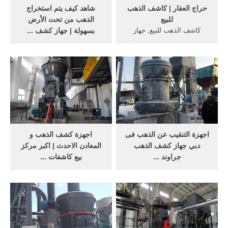
حراج العقار | كاشف الذهب
‫شاهد كيف يتم استخراج
للبيع
الذهب من تحت الأرض
كاشف الذهب للبيع, جهاز
بسهولة | جهاز كشف ...
كاشف الذهب للبيع اخو الجديد
Jul 18, 2017· اجهزة كشف
استخدام قليل لعدم التفرغ
الذهب في دبي ... جهاز كشف
ويوجد بالجهاز خاصية عزل
الذهب للبيع في السعوديه ...
الحديد وجميع اغراضه من
للبيع جهاز كشف الذهب حراج
شواحن وسماعه نوع الجهاز
للبيع كاشف الذهب ...
امباكت
اجهزة التنقيب عن الذهب فى
اجهزة كشف الذهب و
دبي جهاز كشف الذهب
المعادن الاحدث | اكبر مركز
جراوند ...
بيع كاشفات ...
اجهزة التنقيب عن الذهب فى
كاشف المعادن مفيد لإيجاد
دبي جهاز كشف الذهب جراوند
أجسام تحتوي على معادن، أو
نافيجيتور للبيع . goldmaster ...
أجسام معدنية مدفونة تحت
كاشف الذهب ميجا جولد لعمق
الأرض. ... مؤسس شركة
صل الى 30 متر تحت الارض . 1
Fisher Labs الامريكية وتم
جنيه ...
طرحه للبيع عام 1931 . ... اكبر