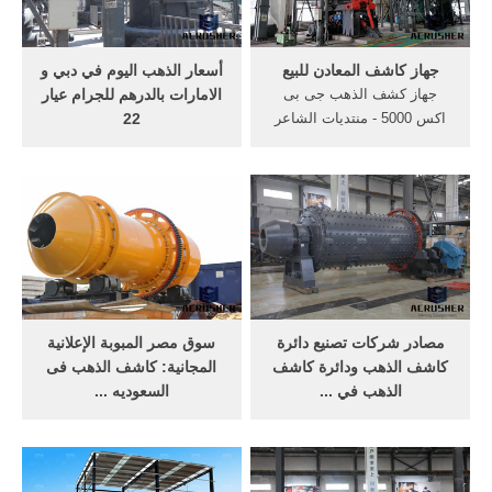
مركز بيع كاشفات الذهب في
العالم .
جهاز كاشف المعادن للبيع
أسعار الذهب اليوم في دبي و
جهاز كشف الذهب جى بى
الامارات بالدرهم للجرام عيار
اكس 5000 - منتديات الشاعر
22
محمد الصلاحي. Aug 08, 2018·
الجدول يوضح أسعار الذهب في
اجهزة الكشف عن الاثار للبيع
دبي بالدرهم الاماراتي للجرام و
2018 افضل واحدث جهاز
التولة لأكثر العيارات تداولا في
كاشف المعادن gpx 5000
دبي و هي عيار 24 و عيار 22.
احصل على افضل اسعار للاقوى
بالإضافة الى تلك العيارات، أيضا
كاشف الذهب الخام القديم
عيار 21 و 18 يتم تداولها على
والكنوز الدفينة .
نطاق أضيق.
مصادر شركات تصنيع دائرة
سوق مصر المبوبة الإعلانية
كاشف الذهب ودائرة كاشف
المجانية: كاشف الذهب فى
الذهب في ...
السعوديه ...
البحث عن شركات تصنيع دائرة
كاشف الذهب فى السعوديه |
كاشف الذهب موردين دائرة
جهاز MEGA SCAN PRO
كاشف الذهب ومنتجات دائرة
كاشف الذهب بأفضل الأسعار