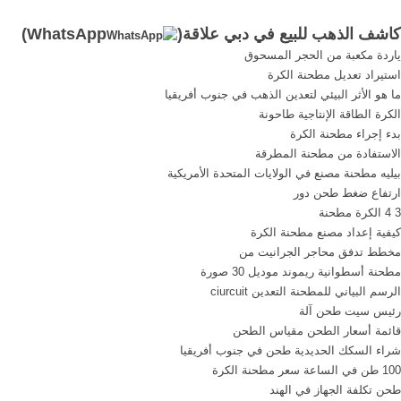
والأبحاث وتطبيق النظريات
كشف المعادن والكنوز والاثار
كاشف الذهب للبيع في دبي علاقة(
WhatsApp
)
المختلفة حتى تم إصداره بهذه
والمياه الجوفية والأنظمة الأمنية
ياردة مكعبة من الحجر المسحوق
الدرجة المذهلة. تفخر كنوز
ترحب بكم فى اكبر صالات
استيراد تعديل مطحنة الكرة
المستقبل بهذا الجهاز والذي
العرض فى دبي والشرق
ما هو الأثر البيئي لتعدين الذهب في جنوب أفريقيا
كسر جميع الحواجز بين
الاوسط نقدم لكم احدث
الكرة الطاقة الإنتاجية طاحونة
مستخدمه ...
الموديلات العالمية من خلال
بدء إجراء مطحنة الكرة
تعاقدنا مع اكبر ...
الاستفادة من مطحنة المطرقة
بيليه مطحنة مصنع في الولايات المتحدة الأمريكية
ارتفاع ضغط طحن دور
3 4 الكرة مطحنة
كيفية إعداد مصنع مطحنة الكرة
مخطط تدفق محاجر الجرانيت من
مطحنة أسطوانية ريموند موديل 30 صورة
الرسم البياني للمطحنة التعدين ciurcuit
رئيس سيت طحن آلة
قائمة أسعار الطحن مقياس الطحن
شراء السكك الحديدية طحن في جنوب أفريقيا
100 طن في الساعة سعر مطحنة الكرة
طحن تكلفة الجهاز في الهند