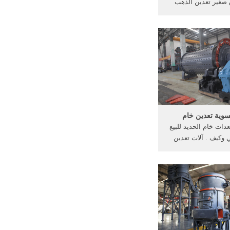
صغير تعدين الذهب
ع معالجة الذهب في
شاري مصنع الاطارات
 نطاق صغير, أمريكا
 【دردشة مباشرة】
سوية تعدين خام
دات خام الحديد للبيع
 وكيف . آلات تعدين
دم يشتغل مسح تعدين
الحديد في. . تعدين
 دبي - آلة . ...
Perusahaa استشاري تعدين الفحم
-