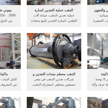
 والتجهيز
الذهب عملية التعدين كسارة
بينوني ش
يانيد -
عملية تعدين الذهب، صيانة آلات
ب الصغيرة
الطحن، كسارة التعدين للبيع منتجات
من الدول 
 الذهب في
نستخدم 600،000m2 من قاعدة
سعودية .
الإنتاج لخلق رقمية خط إنتاج آلة
é التنقيب ع
ت] التعدين
التعدين على مستوى عال الدولي،
طرق بدائية ل
 - الشركات
وتوحيد كل تدفق تجهيز وفحص
...
الجودة من إنتاج ...
كينة
الذهب محطم معدات التعدين و
ماكينا
تعدين الذهب آلة النهر 8 بوصة.
شركات تعدين الذهب في مصر
كامل النبات ت
ة جرف وآلة
-مصنعين محطم, استخراج الذهب،
من المعروف أ
Alibab الذهب الحفارة/
معدات, التعدين ومراجعته في,
كمصدر للاقتص
لة دلو بيع
التنقيب عن الذهب، و تنتشر .
في مجال ماك
الذهب نعراتلمشاريع( 4-- 8 بوصة)
[الدردشة على الانترنت] الذهب
على الانترن
Qingzhou 
الخام النباتات التعويم - الشركة
الذهب - powerasia