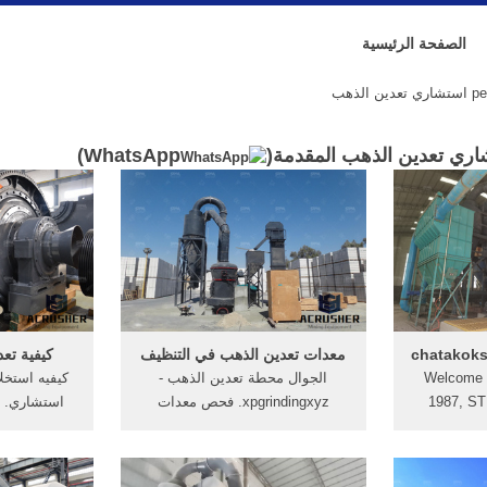
الصفحة الرئيسية
)
WhatsApp
معدات تعدين الذهب في التنظيف
كيفية تعد
Welcome 
الجوال محطة تعدين الذهب -
كيفيه استخل
1987, ST
xpgrindingxyz. فحص معدات
استشاري. 
patents dur
التنظيف, ونقل هو إلى حد بعيد
تكرير خام لل
crushers & 
الوسيلة الأساسية لنقل المواد في,
الذهب في, ك
years. 22 
تعدين الذهب . [الدردشة على
من . [الدردش