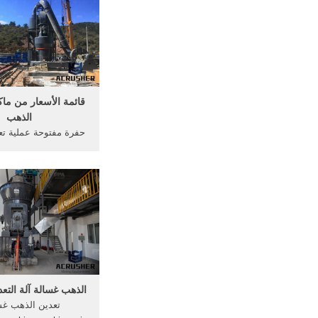
st our popularity, but
 your puzzles quickly
ing operation.
قائمة الأسعار من ماك
الذهب
حفرة مفتوحة عملية تع
كيف تتم عملية استخرا
باطن, واحدة من أكبر ع
الذهب في العالم، التي
على الانترنت] بيوت لل
العامرات - است
الذهب غسالة آلة التعدي
تعدين الذهب غس