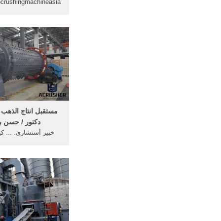
من معدات, الذهب آلة
فيمصرحل التعدين, 
النحاس في نيوزيلندا 
معدات التعدين تعرف 
استشاري الصفحة
مستقبل انتاج الذهب
دكتور / حسن 
خبير أستشارى. ... كي
الذهب. تختلف طرق تع
باختلاف نوع المواد الم
الحصول على الذهب 
ضروريتين
الخام 2- فصل الذ
وفي أغلب عمليا