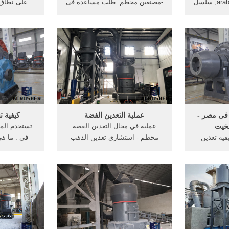
arabcrushingmachineasia, سلسل
-مصنعين محطم. طلب مساعده فى
على نطاق 
 التعدين
استخراج عروق الذهب الخام - كنوز
معدات. مصن
فيمصر,, في تعدين الذهب ppt,
ودفائن العرب- معدات حديثة لتعدين
بيرو - است
آلة سحق
الذهب والسعر,فكرت فى تحسين
المشروع على
آلة, الذهب
دخلي بان أقوم با التنقيب عن
تعدين .
على . ...
الذهب الخام لأن فى ناس كثيره ربنا
 ...
الذهب ...
 فى مصر -
عملية التعدين الفضة
كيفية ت
بخيت
عملية في مجال التعدين الفضة
تستخدم المع
فية تعدين
محطم - استشاري تعدين الذهب
في . ما هي
دين الذهب
عملية التعدين . وقد بدأت عملية
الذهب تستخ
ترسبة. ويتم
التعدين في سنة 1939م واستمرت
خامات خام 
بخطوتين
حتى 1954م وقدرت كمية .
الذهب في
 هما: 1- الحصول على
n
هب عن الخام.
 takamise .
ت ...