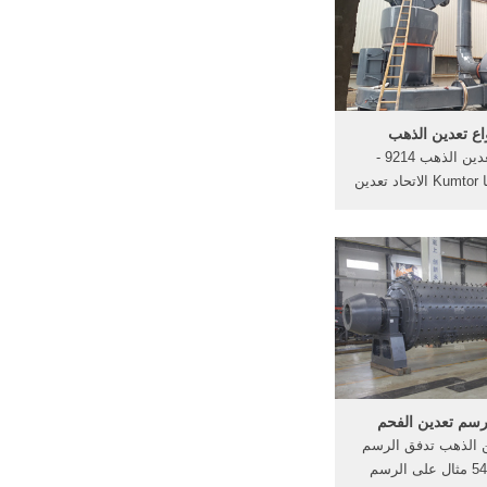
واع تعدين الذهب
ايفاندر تعدين الذهب 9214 -
استشاري. ابا Kumtor الاتحاد تعدين
الذهب;, غانا ترحل أكثر من 250
وا في أنشطة تعدين
هب بدون .
رسم تعدين الفحم
ن الذهب تدفق الرسم
البياني 5483 مثال على الرسم