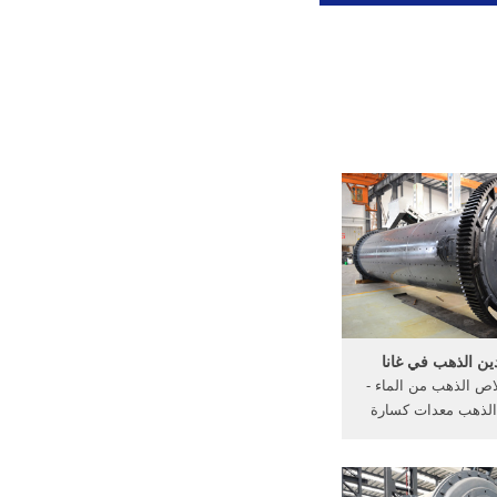
ين الذهب في غانا
اص الذهب من الماء -
الذهب معدات كسارة
بيع غانا; مخزن تعدين
يفية استخلاص الذهب
ة على الانترنت] صغيرة