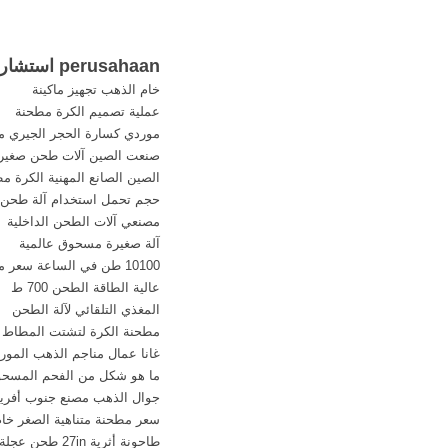
perusahaan استشاري تعدين الذهب علاقة(
خام الذهب تجهيز ماكينة
عملية تصميم الكرة مطحنة
موردي كسارة الحجر الجيري م
صنعت الصين آلات طحن صغير
الصين الصانع المهنية الكرة م
حجم تحمل استخدام آلة طحن
مصنعي آلات الطحن الداخلية
آلة صغيرة مسحوق عالمية
10100 طن في الساعة سعر مطحنة الكرة
عالية الطاقة الطحن 700 ط
المغذي التلقائي لآلة الطحن
مطحنة الكرة لتشتت المطاط ال
غانا عمال مناجم الذهب المور
ما هو شكل من الفحم المسح
جوال الذهب مصنع جنوب أفريق
سعر مطحنة متناهية الصغر خام
طاحونة أثرية 27in طحن عجلة الحجر الكرة