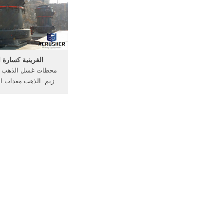
Technolo. دردشة مجانية
الغرينية كسارة 
محطات غسل الذهب ال
زيم. الذهب معدات ا
جنوب أفريقيا خام ا
كسارة للبيع - استشار
غسل كسارة, كسارة خا
مصنع الذهب الخام الس
ويحصل على س