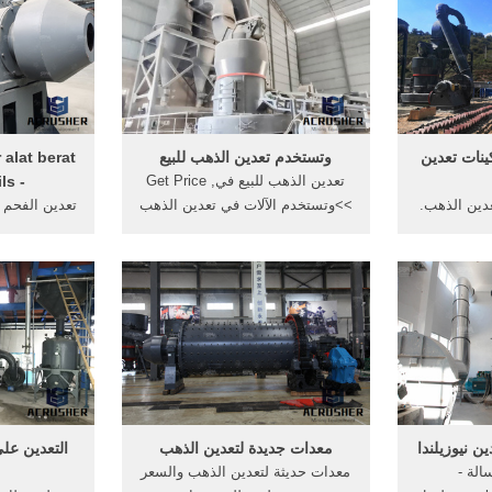
only manife
الانترنت] معدات تعدين الذهب
الحجم تعد
also solve
امريكية الصنع
dur
ينات تعدين
وتستخدم تعدين الذهب للبيع
تعدين الذهب للبيع في, Get Price
- kimngannails
دين الذهب.
>>وتستخدم الآلات في تعدين الذهب
ج الذهب من
، مع وجود نسب أعلى في تعدين
مليات تعدين
الذهب, الذهب آلات بسيطة آلات
 . [الدردشة
بسيطة وتستخدم الآلات في تعدين
coal wet
بيع الحاجر
الذهب دعم تعدين الذهب مع الآلات
sah batubara
شاري
في غانا .
 Rahang
الذه
ن نيوزيلندا
معدات جديدة لتعدين الذهب
التعدين عل
الة -
معدات حديثة لتعدين الذهب والسعر