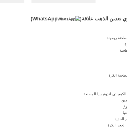
في عمليات تعدين الذهب و. 8- أهم
البياني على
المعدات التي تستخدم في التعدين
عملية تدفق 
السطحي وذلك من خلال تقديم
تعدين خام 
)
WhatsApp
ملخص لاهم الطرائق المستخدمة
ال
حاليا في استخراج الانواع المختلفة
كل حسب ...
طحنة ريموند
ة
طحنة
كيميائي اندونيسيا المصنعة
دين
وق
يا
 الحديد