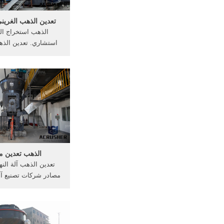
تعدين الذهب الغريني
الذهب استخراج الس
استشاري. تعدين الذه
والتجهيز في, تعدين
المملكة العربية ال
[الدردشة على الانترن
وكيفيه استخراج الذهب
المصنعة محطم 
الذهب تعدين ما
مصادر شركات تصنيع آل
جرف في a
آلة تعدين الذهب/ سلس
Julong Environment