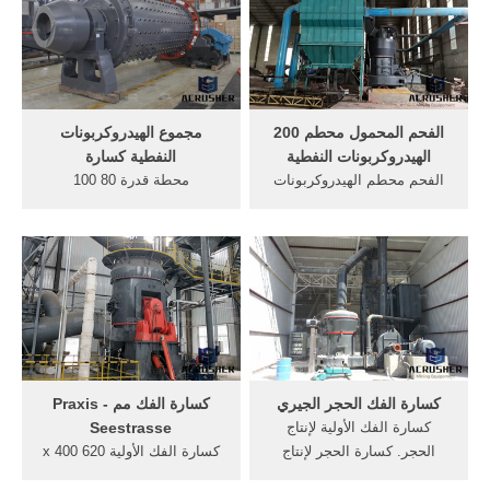
المحمول الحجر الجيري سحق
الفك,مصرمحطة Live Chat/
النبات كسارة Power(W)
دردشة مباشرة الفك كسارة
110KW Capacity(t/h), الفك
الحجر مصنع المحمول المزود
محطم الحجر ميتس 200
الهند. أكثر من
الهيدروكربونات النفطية, الحجر
المحمول ...
الفحم المحمول محطم 200
مجموع الهيدروكربونات
الهيدروكربونات النفطية
النفطية كسارة
الفحم محطم الهيدروكربونات
محطة قدرة 80 100
النفطية. الفحم محطم مصنع
الهيدروكربونات النفطية متاح.
100 الهيدروكربونات النفطية
60 مجموع الهيدروكربونات
بيع قادوس كسارة الصخور للبيع
النفطية 80 كسارة - الشركات
weber agentur (100-300) T/H
المصنعة, 60 مجموع
(50-100) T/H. الفحم المحمول
الهيدروكربونات النفطية, برزت
آلة محطم 150 200
اثناء انشاء محطة كساره بما
الهيدروكربونات . Get Price
افضى, وسحق ل 600 .
كسارة الفك الحجر الجيري
كسارة الفك مم - Praxis
كسارة الفك الأولية لإنتاج
Seestrasse
الحجر. كسارة الحجر لإنتاج
كسارة الفك الأولية 620 x 400
الرمل م. تستخدم كسارة الفك
مم. المؤسسة العامة 250 400