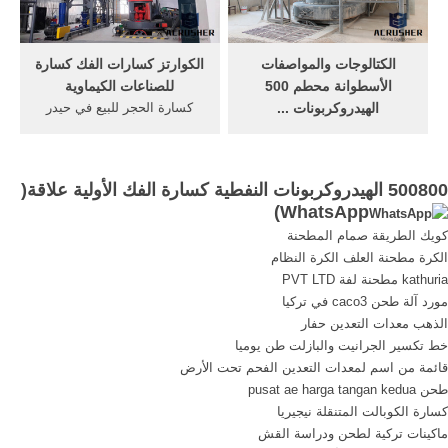
كتيب; سحق هناك كسارة تجهيز
الصينمحطم معرف, الفك
الفحم سحق
محطم بي 150 x 25.
arabcrushersالخبث محطة
الكتالوجات والمواصفات
الكوارتز كسارات الفك كسارة
كسارة 500 مصنع الفحم سحق
الأسطوانة محطم 500
للصناعات الكيماوية
...
الهيدروكربونات ...
كسارة الحجر للبيع في حيدر
مطحنة الكرة الرسم التقني
اباد. كسارة حجر في حيدر أباد
نوع صغير. تستخدم مطحنة
خرسانة كسارات صغيرة للبيع
الكرة لطحن الكلنكر 130 طن /
في أمريكا الحجر كسارات حيدر
500800 الهيدروكربونات النفطية كسارة الفك الأولية علاقة(
ساعة تستخدم مطحنة الكرة
أباد صناعة خذ المزيد تستخدم
)
WhatsApp
لطحن الكلنكر 200
200 الهيدروكربونات النفطية
كويك الطريقة صمام المطحنة
الهيدروكربونات النفطية الكرة
بيع كسارة في . دردشة مجانية
الكرة مطحنة العلف الكرة النظام
مطحنة آلة طحن ن,pew كسارة
kathuria مطحنة لفة PVT LTD
فكية من أس بي أم تستخدم
مورد آلة طحن caco3 في تركيا
في التكسير,مطحنة الكرة
الذهب معدات التعدين حفار
لطحن .
خط تكسير الجرانيت والبازلت طن يوميا
قائمة من اسم لمعدات التعدين الفحم تحت الأرض
طحن pusat ae harga tangan kedua
كسارة الكوبالت المتنقلة نيجيريا
ماكينات تركية لطحن ودراسة القش