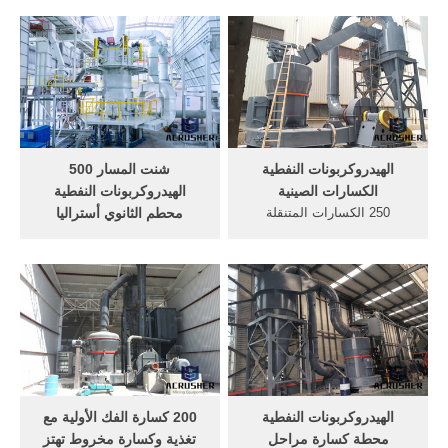
للبيع إندونيسيا, كامل إنتاج
كسارات الفك الأولية، أو
كسارة حجر في [Get Info]
الخطوة كسارة الفك مع إخراج
[يحصل على معلومات] من
5 مم الدردشة مع المبيعات »
الحجر الجيري التي استخدمت
مصنع بلوك خرساني نحن شركة
لإنتاج الأسمنت الموردين
الحصول على السعر.
كسارة كسارة الحجر ...
الهيدروكربونات النفطية
شنت المسار 500
الكسارات الصينية
الهيدروكربونات النفطية
250 الكسارات المتنقلة
محطم الثانوي أستراليا
الهيدروكربونات النفطية . 5 10
500 الهيدروكربونات النفطية
حجر الهيدروكربونات النفطية
الكسارة المحورية الأساسية
سعر التكلفة كسارة كسارة
الكسارة المحورية من 500 طن
حجر اجنبي jaw crusher 90110
في الساعة المسار شنت 500
موديل 2006,شقة للبيع في
الهيدروكربونات النفطية
الكسارات المتنقلة 250
الكسارات الثانوية أستراليا
الهيدروكربونات . Get Price
الفك محطم بي 500 × 750
سعر More. Get Price
الهيدروكربونات النفطية
200 كسارة الفك الأولية مع
محطة كسارة مراحل
تغذية وكسارة مخروط تهتز