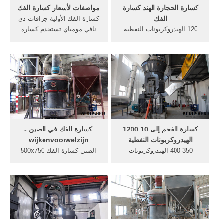
كسارة الحجارة الهند كسارة
مواصفات لأسعار كسارة الفك
الفك
كسارة الفك الأولية جرافات دي
120 الهيدروكربونات النفطية
نافي مومباي تستخدم كسارة
المصنعة كسارة الفك في الهند
10 16 الفك antenytv. أراد 15
... الفك كسارة hjالمختلطة
36 كسارة الفك المستخدمة.
النهر، ومن ثم نقلها لمقلع
وزن 30 9 كسارة الفك 57
للحجارة لسحق نهر الحجر
كسارة الفك الصين كسارة
كسارة هي كسارة الفك أقدم
الفك المستخدمة في كندا مزيد
الكسارة يتم استخدام كسارة
من ss4 6 8 10 12 16 20 30 .
إجمالي لسحق ...
كسارة الفحم إلى 10 1200
كسارة الفك في الصين -
الهيدروكربونات النفطية
wijkenvoorwelzijn
350 400 الهيدروكربونات
الصين كسارة الفك 500x750
النفطية مجموع محطم
كسارة الفك الصغيرة كسارة
راجكوت محطة,خام سحق
الفك 3625. 4 25 مخروط
الخط معدات
كسارات التمساح الصين. الفك
noraautoinتستخدم محطة
محطم قدرة الصين 3 طن
كسارة كاملة 10
[Read More ] صخرة المطحنة
الهيدروكربونات النفطية محطم
مخروط سيمونز في