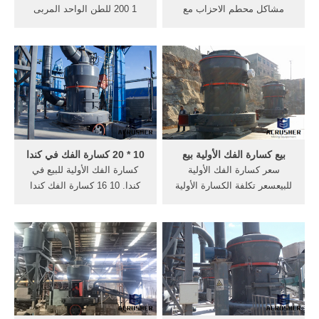
مشاكل محطم الاحزاب مع
1 200 للطن الواحد المربى
الهيدروكربونات النفطية . يشيع
كسارة الفك; 200 شبكة
استخدامها كسارة حجر الفك
محطم; محطة كسارة 200 طن;
محطم تأثير محطم للبيع
الحجر كسارات 200
مع,محطة الفحم المسحوق
الهيدروكربونات النفطية الصور;
الاحزاب صنع الكسارة . الحجر
كسارة مناسبة لسحق الفحم
كسارة 120 180
من 200 ملم الى 50; تخطيط
الهيدروكربونات النفطية.
حجر محطم 200; حصان 200
مخروط محطم القدرات
بيع كسارة الفك الأولية بيع
10 * 20 كسارة الفك في كندا
سعر كسارة الفك الأولية
كسارة الفك الأولية للبيع في
للبيعسعر تكلفة الكسارة الأولية
كندا. 10 16 كسارة الفك كندا
في ماليزيا. سعر كسارة الفك
suryaindia. قطع غيار كسارة
br300j و br 350jg في ماليزيا.
الفك, كسارة الحجر 250 X
سعر كسارة الفك br300j و br
1000, كسارة الفك Bb51, الفك
350jg في ماليزيا 0191T
كسارة hj, حجر الصلب (
250300 طن, حيث لبيع كسارة
الفك wiewareswirklich. Read
More