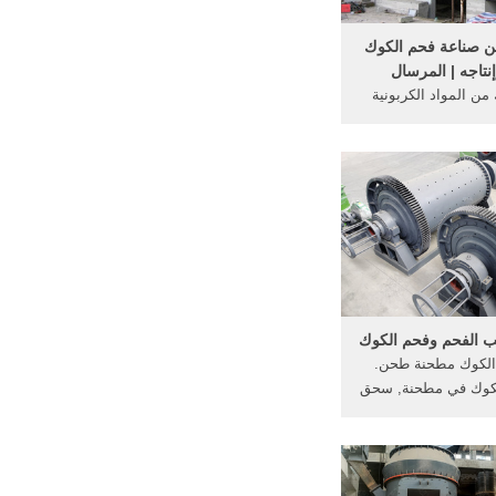
 صناعة فحم الكوك
إنتاجه | المرسال
من المواد الكربونية
خدم كوقود،وتتم تلك
ريق حرقه، وقد يتحول
لى اللون الرمادي أو
يز بأنه شديد الجفاف
 الفحم وفحم الكوك
لكوك مطحنة طحن.
كوك في مطحنة, سحق
 فحم الكوك, مطحنة
وانات الاليفة فحم
لى الانترنت] طاحونة
 في باكستان لاهور