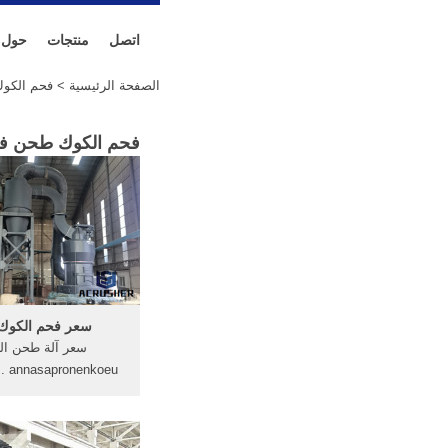
اتصل
منتجات
حول
الصفحة الرئيسية
> فحم الكوك
فحم الكوك طحن فح
سعر فحم الكوك
سعر آلة طحن ال
koeu
ط
ليمون اسود طحن الخار
الصين مصنع كسارة ا