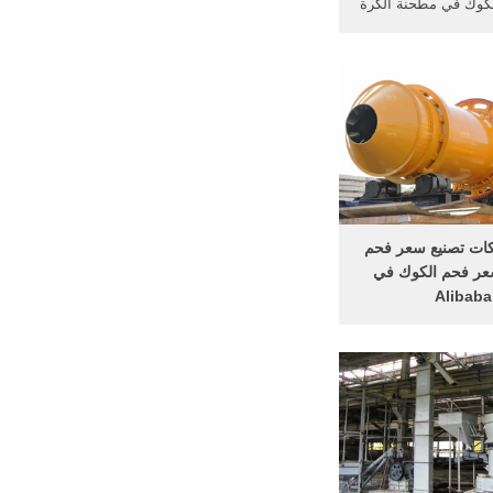
كوك في مطحنة الكرة
 الدردشة مع المبيعات
الفحم طاحونة المعدنية
 فحم الكوك مطحنة
ن المطرقة مطحنة
في مصنع فحم الكوك
ن لسحق خذ .
ات تصنيع سعر فحم
عر فحم الكوك في
Alibaba
ت تنافسية سعر فحم
تها موردو سعر فحم
نعو سعر فحم الكوك
تصفح وتحديد المنتجات
. وبالإضافة إلى ذلك،
فير المنتجات المعنية
حم الكوك ومثل خام
البترول ...