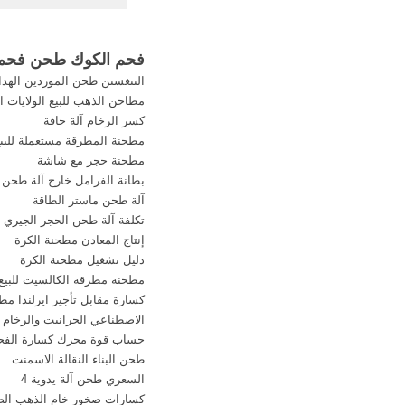
طحنمطاحن الكرة لط
الكوك, مطحنة الأسطوان
للبيع, طحن الذرة/ ا
فحم الكوك طحن فحم ا
الرطبحجر مخروط محط
التنغستن طحن الموردين الهد
ماكينة الكرة مطحنة 
مطاحن الذهب للبيع الولايات ال
كسر الرخام آلة حافة
...
مطحنة المطرقة مستعملة للبي
مطحنة حجر مع شاشة
بطانة الفرامل خارج آلة طحن grindr wath meking
آلة طحن ماستر الطاقة
تكلفة آلة طحن الحجر الجيري
إنتاج المعادن مطحنة الكرة
دليل تشغيل مطحنة الكرة
مطحنة مطرقة الكالسيت للبيع 
كسارة مقابل تأجير ايرلندا م
الاصطناعي الجرانيت والرخام إ
حساب قوة محرك كسارة الفح
طحن البناء النقالة الاسمنت
السعري طحن آلة يدوية 4
كسارات صخور خام الذهب الص