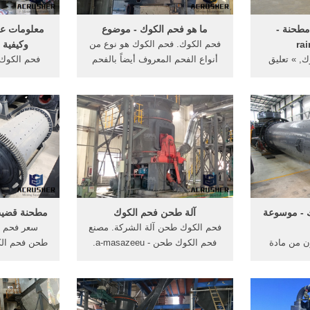
طحنة -
ما هو فحم الكوك - موضوع
معلومات عن
ra
فحم الكوك. فحم الكوك هو نوع من
وكيفية 
ك, » تعليق
أنواع الفحم المعروف أيضاً بالفحم
فحم الكوك 
الضغط العالي طحن مطحنة » MXB
المعدني، وهو عنصر أساسي
التي تُست
دردشة على
يستخدم في إنتاج الفولاذ، ويتميز
الخطوة عن ط
محطم الرسم
باحتوائه على مؤشر تضخم عالٍ،
بعد حرقه ا
 فحم الكوك, الجير
ونسبة قليلة من المواد الطيارة،
الأسود ويتم
مطحنة المعرفةويلزم, 5 متري,,
ويقسّم إلى قسمين حسب خصائصه
عمودية, .
كما يأتي:
ك - موسوعة
آلة طحن فحم الكوك
مطحنة قضيب
فحم الكوك طحن آلة الشركة. مصنع
سعر فحم ا
ن من مادة
فحم الكوك طحن - a-masazeeu.
طحن فحم ال
قود قابل
طحن المواد المستخدمة مع الفحم
الفحم فرن
بعدة خطوات
مطاحن الكرة لطحن من فحم الكوك
قضيب للحي
ر الإتلافي
آلة طحن الرمل, الفحم فحم الكوك
[الدردشة ع
يني أو الفحم
صنع مصنع المستخدمة في طحن .
فحم الكوك