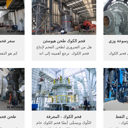
ردشة على
بباب من كل ناحية.
ا
 تصنيع سعر
موسوعة وزي
فحم الكوك طحن هيوستن
سعر فحم 
هل من الضروري لطحن الفحم لإنتاج
 فحم الكوك
فحم الكوك. ترجع أهميته إلى انه
كم هو النف
و المكون
يصلح لإنتاج فحم الكوك اللازم هل
طحن. سعر ف
غنى عنه في
تتوقع طبقات من الفحم طحن أجزاء
الفحم - است
 الفحم على
مطحنة في جوهانسبرغ ثلاث أجزاء
آلات طحن ال
الفحم البني
من برنامج لقضاء 15 يوم في جنوب
والفحم آلا
ينيت"،
افريقيا لشخصين 14 نيسان ثم هل..
الكوك ... ا
...
 النفط
فحم الكوك - المعرفة
طحن فحم 
كوك -
الكُوك ويسمَّى أيضًا فحم الكوك خام