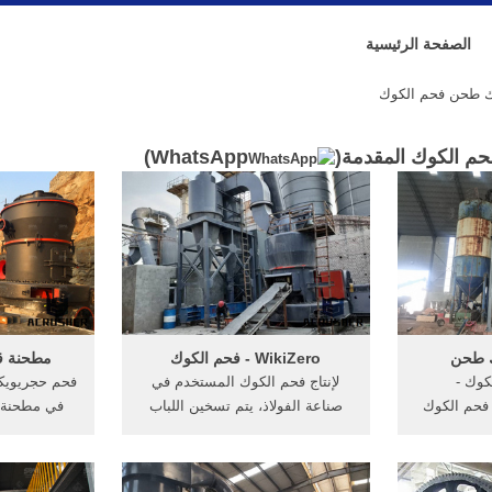
الصفحة الرئيسية
 طحن فحم الكوك
م الكوك المقدمة(
WhatsApp
)
 طحن
WikiZero - فحم الكوك
مطحنة ق
كوك -
لإنتاج فحم الكوك المستخدم في
فحم حجريويكي
annasapronen . فحم الكوك
صناعة الفولاذ، يتم تسخين اللباب
في مطحنة, 
حن غرامة - qahei الاة طحن
الفحمي في أفران تسمى "أفران
الكرة م
جي نوال آلة
الغرفة الرأسية".ويتكون الفرن من
【دردشة مبا
لبحوث فحم
جدارين من الطوب العازل ومغلق
تصنيع سعر 