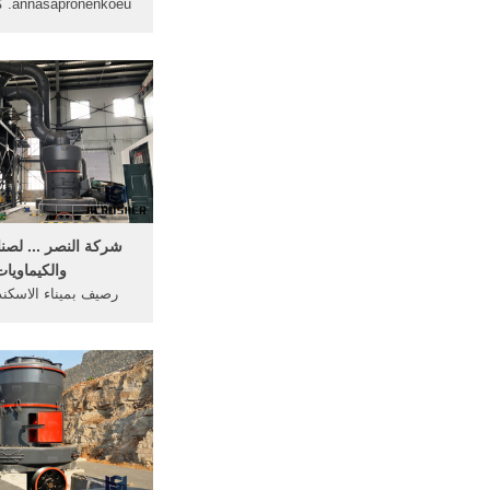
nkoeu
طاحونة فحم الكوك طح
مسحوق فحم الكوك 
مسحوق سعر فحم الكو
الفحم - استشاري سعر
آلات طحن الفحم كم من
والفحم آلات الطحن 
الكوك .
شركة النصر ... لصن
والكيماويا
رصيف بميناء الاسكن
بتصدير فحم الكوك أنتاج
الخارج وتفريغ الفحم ال
الخام لفحم الكوك ب
الف طن