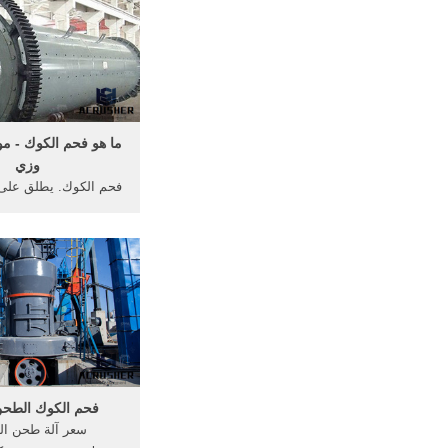
الكوك من الصعب الد
الانترنت مصادر شركات
فحم .
ما هو فحم الكوك - 
وزي
فحم الكوك. يطلق على
بالفحم المعدني، وه
الأساسي الذي لا يست
صناعة الفولاذ، ويتنوع
اختلاف ألوانه، فمنها 
المعروف ب "الليج
و"الأنثراسايت 
فحم الكوك الطحن
سعر آلة طحن ال