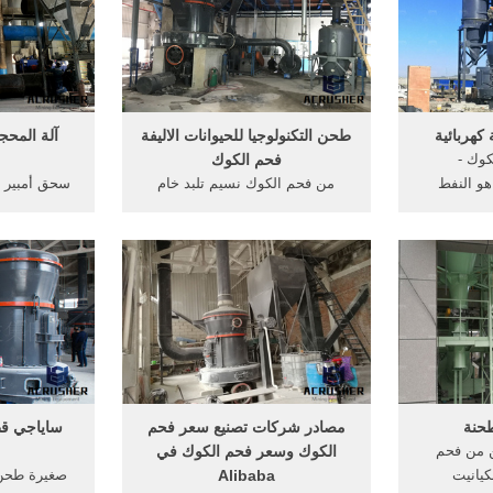
دردشة مجانية
طريقة طحن ا
كهربائية
طحن التكنولوجيا للحيوانات الاليفة
آلة المح
كوك -
فحم الكوك
mi . كم هو النفط
من فحم الكوك نسيم تلبد خام
حن. ما هو
الحديد. على طحن فحم الكوك
aeu
- استشاري.
للحيوانات الاليفة. صغير خام الذهب
مسحوق توا
و استخدام
نطاق, فحم الكوك آلة لطحن فحم
بالمورد, اى 
ت آلة مطحنة
الكوك من الحيوانات الأليفة آلة
ان يستخدم 
نگ برای
طحن لصنع. الدردشة مع المبيعات.
بالمورد .
.
الحصول على السعر
oly-novoteu.
حنة
مصادر شركات تصنيع سعر فحم
ساياجي قط
 من فحم
الكوك وسعر فحم الكوك في
كيانيت
Alibaba
صغيرة طحن 