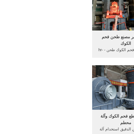
لكرة لحجر الجير ...
جر مصنع طحن فحم
الكوك
سحق أمبير فحم الكوك طحن - hr-
asi. فحم الكوك آلة طحن
بل آلات طحن, اتصل
نوع من المطاحن يمكن
فى طحن الصمغ, اتصل
 أكثر من; آلة الحجر
Crushersindia - ujs
ع فحم الكوك وآلة
محطم
الدقيق استخدام آلة