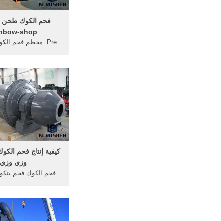
فحم الكوك طحن م
inbow-shop
Pre: محطم فحم الكو
الخشنة مطحنة . [ال
الانترنت] فحم الكوك 
- noraautoin.
الخشب عملية طحن ال
كيفية إنتاج فحم الكو
وزي وزي
فحم الكوك فحم يتكو
كربونية، يُستخدم كو
للاشتعال، يتم تصنيعه 
أهمها ما يُعرف بالتقطي
الذي يتم للفحم البيتوم