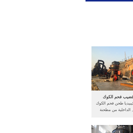
ضيب فحم الكوك
بيديا طحن فحم الكوك
الداخلية من مطحنة
طحنة قضيب فحم .
شرة】 مصادر شركات
فحم الكوك وسعر فحم