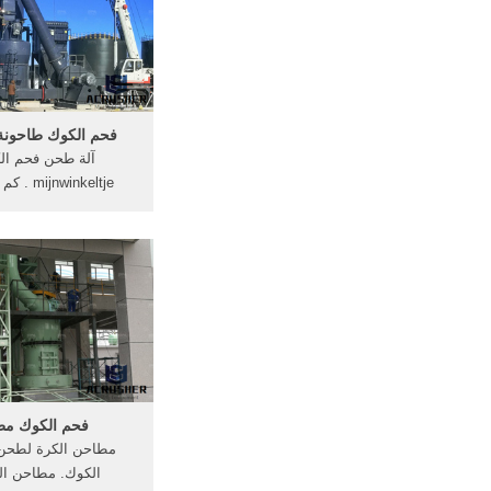
فحم الكوك طاحونة 
آلة طحن فحم ال
jnwinkeltje
طاحونة فحم الكوك ط
محطم آلات فحم الكوك 
ما هي آلات طحن ما ه
الأسطوانة الهوائية نقل
لطحن تشنگی فک س
فروش در ..
فحم الكوك مط
مطاحن الكرة لطحن
الكوك. مطاحن ال