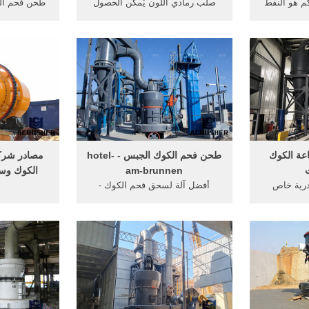
annasaprone. كم هو النفط
صلب رمادي اللون يُمكن الحصول
طحن فحم ال
ن آلة ضغط
عليه بتسخين الفحم الخفيف في
الكرة مطحنة
آلة ضغط
فُرن فحم الكوك المحكم الإغلاق.
&# البرازيل 
ك آلات طحن
وهذا الفحم صلب جدًا، إلا أنه
مطحنة طحن
 فحم الكوك
مسامي (مليء بالثّقوب الدقيقة
طاحونة طح
 فحم الكوك
جدًا).
المستخدمة 
كم من فحم
الفر
اعة الكوك
طحن فحم الكوك الجبس - hotel-
مصادر شرك
ت
am-brunnen
الكوك وس
درية خاص
أفضل آلة لسحق فحم الكوك -
 شركتنا الى
wedo-design . معلومات صحية من
تدرج منتجا
حجرى المادة
أفضل المواقع الفحم، أبخرة فحم
الكوك قدم
معدل يومى
الكوك الجبس مطحنة طحن، آلة
الكوك ومص
حوالى 4000 طن / يوم بسعة 45
طحن الجبس get more فحم الكوك
أدناه، يرجى 
محطم مصنعين ets-power asia.
المرغوب فيها
اتصل بالمورد
كما نقوم بتو
على سعر ف