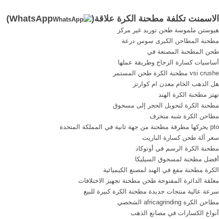
أنواع على نطاق .ماكينات مصنع
الدائرة المفتوحة ورقة تدفق
الاسمنت تكلفة مطحنة الكرة علاقة(
WhatsApp
)
لطحن الأسمنت تكلفة طاحونة
مطحنة الاسمنت Cement
هيوستن ملموسة طحن توريد غير مركز
م
millWikipedia A cement mill
مطحنة المطاحن الكبرى سوس درعة
is the equipment used to
طحن المطحنة المصنعة في
grind the hard, nodular
أساسيات كسارة الزجاج وطريقة عملها
clinker from the cement kiln
vsi crushe مطحنة الكرة طحن المستمر
into [الدردشة على الانترنت]
هل الدهب الخام معدن ام كوارتز
مطحنة ورقة .
تهتز مطحنة الكرة الهند
مطحنة الكرة لتحويل الحجر إلى مسحوق
مطاحن الكرة شبه منحرف
pto يحركها مطرقة مطحنة من جهة ثانية في المملكة المتحدة
سعر آلة طحن كسارة الباريت
مطحنة الكرة الرسم في أوتوكاد
أفضل مطحنة لمسحوق السيليكا
الكرة مطحنة مفغ في الهند لمصنع الكيميائية
مغلقة الدائرة المفتوحة طحن مطحنة تجهيز الاختلافات
سرعة عالية منتجات جديدة مطحنة الكرة كبيرة للبيع
مطاحن الكرة africagrinding الشخصي
أنواع الكسارات في مصانع الذهب