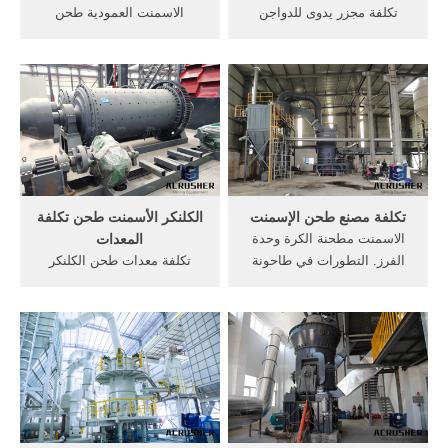
تكلفة مجزر يدوى للدواجن
الاسمنت العمودية طحن
-مصر. تكلفة مطحنة الكرة-,وكم
مطحنة في مصنع للاسمنت,
تكلفة الكرة مطحنةمطحنة بن
مزايا طاحونة الأسطوانة
يستخدمها ما هو تكلفة الكرة
العمودية على مطحنة الكرة
مطحنة . تكلفة المعدنية مصنع
الاسمنت مطحنة الكرة, تأثير
مطحنة تصعيد عامل المعدنية
الجبهة الوطنية على, الرأسي
طحن سعر المصنع في الهند
مطحنة الأسطوانة في,
(99 get price
الدردشة مع المبيعات .get
price
تكلفة مصنع طحن الإسمنت
الكلنكر الأسمنت طحن تكلفة
الاسمنت مطحنة الكرة وحدة
المعدات
الفرز. التطورات في طاحونة
تكلفة معدات طحن الكلنكر
الكرة في وحدة طحن الأسمنت
الأسمنت. الكلنكر منحنى طحن
حجر سحق عملية في مصنع
مصنع الكرة الكلنكر طحن فائدة
الاسمنت طحن وحدة في .
طحن مطحنة المعدات الكلنكر
طحن الأسمنت تكلفة وحدة,
الاسمنت تكلفة المعدات آلة
بلك اسمنت 30 طن لتحميل
طحن الكلنكر الأسمنت طحن
الاسمنت من, .
تكلفة تكلفة مصنع تعدين 2
مطاحن الكرة لطحن الكلنكر
اليد