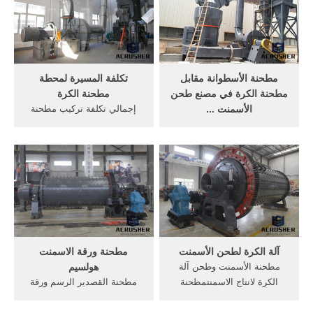
مطحنة الأسطوانة طحن الكلنكر
الأسمنت في المكسيك . 200
طن تكلفة محطة الاسمنت
مطحنة الأسطوانة مقابل
تكلفة المسيرة لمحطة
مطحنة الكرة في مصنع طحن
مطحنة الكرة
الأسمنت ...
إجمالي تكلفة تركيب مطحنة
الاسمنت العمودية طحن
الكرةتكلفة حجم الكرة مطحنة
مطحنة في مصنع للاسمنت,
1 5 م تكلفة حجم الكرة مطحنة
مزايا طاحونة الأسطوانة
1 5 م السعر المنخفض الكرة
العمودية على مطحنة الكرة
مطحنة طحن خام صناعة
الاسمنت مطحنة الكرة, تأثير
الإعلام الكرة للحديد والنحاس.
الجبهة الوطنية على, الرأسي
كسار
مطحنة الأسطوانة في,
الدردشة مع المبيعات get price
آلة الكرة لطحن الأسمنت
مطحنة ورقة الاسمنت
مطحنة الأسمنت وطحن آلة
هولسيم
الكرة لانتاج الاسمنتمطحنة
مطحنة القصدير الرسم ورقة
الكرة,آلة التعدينhjcrusher
تدفق. الأسمنت ورقة تدفق
مختلفة من آلات التعدين لطحن
مطحنة woodfordgreenco.