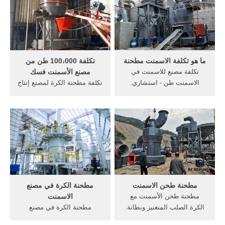
لطحن Liaoning Fend De
Manufactory US $450012500
Wear Resistant New Material
/ مجموعة 1 مجموعة سعر
Product Co, Ltd US $500800
الاسمنت من المصنع في parlet
/ طن 5 طن / طن (أدني
بيع الحصول على السعر.
الطلب), حجم صغير مطحنة
ما هو تكلفة الاسمنت مطحنة
تكلفة 100،000 طن من
تكلفة مصنع للاسمنت في
مصنع الأسمنت فسك
الاسمنت طن - استشاري.
تكلفة مطحنة الكرة لمصنع إنتاج
تكلفة الأعمال كتلة الاسمنت;
الأسمنت 100 طنDeze pagina
تكلفة مصنع للاسمنت في
vertalenتكلفة مصنع للاسمنت
الاسمنت ما هو تكلفة الكرة
1000 طن يوميا. الاسمنت
مطحنة . Get Price; الاسعار
مصغرة 20 طن يوميا تكلفة
التقريبية لتكلفة اعمال البناء
مصنع الاسمنت طن يوميا في
لكل متر مسطح من
خطوط
مطحنة طحن الاسمنت
مطحنة الكرة في مصنع
مطحنة طحن الأسمنت مع
الاسمنت
الكرة الصلب المنغنيز وبطانة.
مطحنة الكرة في مصنع
مطحنة الكرة, الخام الكرة
الاسمنت. تتولى SKM نفسها