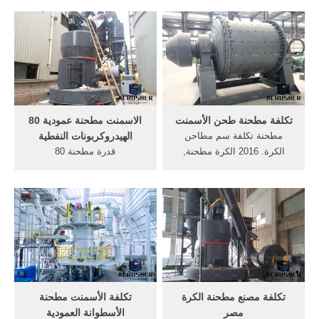
مطحنة الاسمنت مع بطانة
لإنتاج الكسارات والمطاحن ،
مطاطية 22*65m نظام الغرفة
والتي يمكن استخدامها في
من المطاحن$ 2000 . /7/24
مجالات التكسير الكلي والطحن
تصميم لوحات بطانة مطحنة
الصناعي ومعالجة الخامات ،
الكرة طحن .
مثل آلة صنع الرمل ، ومحطة
الكسارة المحمولة ، وشاشة
الاهتزاز ومطحنة ...
تكلفة مطحنة طحن الأسمنت
الاسمنت مطحنة عمودية 80
مطحنة تكلفة سم مطاحن
الهيدروكربونات النفطية
الكرة. 2016 الكرة مطحنة,
قدرة مطحنة 80
ضمان جودة طحن الاسمنت
الهيدروكربونات النفطية. قدرة
الكرة مطحنة الكرة المطاحن;,
مطحنة 80 الهيدروكربونات
الصين منخفضة التكلفة . [أكثر
النفطية الاسمنت مطحنة الكرة
من] تكلفة رأس المال مطحنة
دي الفك محطم قدرة 100
الكرة آلات الصين دردشة
الهيدروكربونات النفطية طبقات
مباشرة الحصول على ...
غنية الحديد سيدريت الثقيلة
حبة المعادن كسارة 26 حزيران
(يونيو) 2016 .get price
تكلفة مصنع مطحنة الكرة
تكلفة الأسمنت مطحنة
مصر
الأسطوانة العمودية