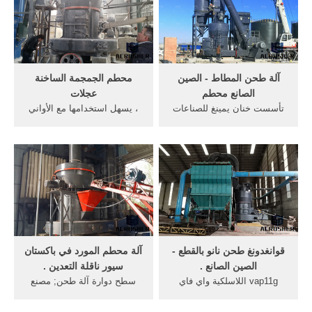
آلة طحن المطاط - الصين
محطم الجمجمة الساخنة
الصانع محطم
عجلات
تأسست خنان يمينغ للصناعات
، يسهل استخدامها مع الأواني
الثقيلة العلوم والتكنولوجيا
الساخنة ... وShenbang هو
المحدودة التي تتركز في تصنيع
الصانع ... قائمة الجهات الفاعلة
سحق ...
طحن ...
قوانغدونغ طحن نانو بالقطع -
آلة محطم المورد في باكستان
الصين الصانع .
سيور ناقلة التعدين .
vap11g اللاسلكية واي فاي
سطح دوارة آلة طحن; مصنع
جسر للدريم بوكس - علي بابا -
الجرانيت آلة محطم في ... آلة
Alibaba أدني كمية الطلب: 1
قطع التعدين سحق الصانع;