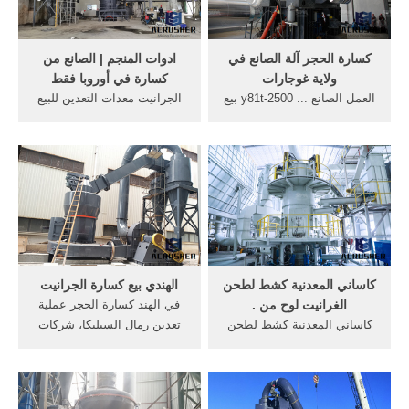
كسارة الحجر آلة الصانع في
ادوات المنجم | الصانع من
ولاية غوجارات
كسارة في أوروبا فقط
العمل الصانع ... y81t-2500 بيع
الجرانيت معدات التعدين للبيع
التلقائي الساخنة ... خردة
في أوروبا اسعار كسارات
الحديد للبيع، مخروط محطم
صغيرة للبيع فى مصر YouTube
الجرانيت ...
7 حزيران (يونيو ...
كاساني المعدنية كشط لطحن
الهندي بيع كسارة الجرانيت
الغرانيت لوح من .
في الهند كسارة الحجر عملية
كاساني المعدنية كشط لطحن
تعدين رمال السيليكا، شركات
الغرانيت لوح من الجرانيت ...
كسارة الحجر مشروع تقرير .
1. used على آلة طحن ...
worldcrushers.
الصانع, الشركة ...