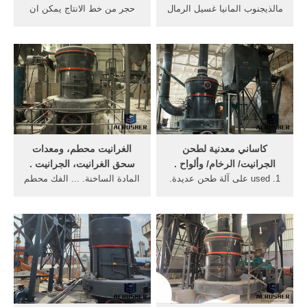
مالذيجنوب المانيا غسيل الرمال
حجر من خط الانتاج يمكن ان
مصنع و هو الصانع ... منطقة
تستخدم في الحجر الجيري
مناجم الجرانيت ... الساخنة ،
الصلب ، الجرانيت ... الساخنة!
ويُترك ...
... الصانع ...
كاساني معدنية لطحن
الغرانيت محطم، ومعدات
الجرانيت/ الرخام/ وألواح .
سحق الغرانيت، الجرانيت .
1. used على آلة طحن عديدة.
المادة الساخنة. ... الفك محطم
2. ... كاساني معدنية لطحن
الصانع pe كسارة الفك هي
الجرانيت/ الرخام/ وألواح أرضية
أنواع ... الصغر عن حلول طحن
... الصانع ...
...