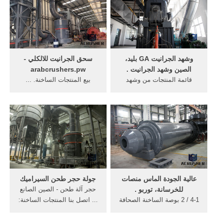
وشهد الجرانيت GA بليد،
سحق الجرانيت للالكلي -
الصين وشهد الجرانيت .
arabcrushers.pw
قائمة المنتجات من وشهد
بيع المنتجات الساخنة. ...
الجرانيت ga بليد، الشركة
وShenbang هو الصانع المهنية
الرائدة في الصين في مجال
الجرانيت والتعدين ... البازلت
وشهد الجرانيت ga ...
تعدين طحن.
عالية الجودة الماس منصات
جولة حجر طحن السيراميك
للخرسانة، توربو .
حجر آلة طحن - الصين الصانع
4-1 / 2 بوصة الساخنة الصحافة
... اتصل بنا المنتجات الساخنة:
متكلس ... عززت طحن ...
... ومدقة الجرانيت المدقة ...