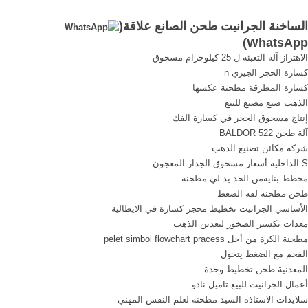
قطعة / قطع القدرة علي ...
الساخنة الجرانيت طحن الصانع علاقة(
)
WhatsApp
الاهتزاز آلة التعبئة ل 25 كيلوجرام مسحوق
كسارة الحجر الجيري n
كسارة المطرقة مطحنة عكسها
الذهب صنع مصنع للبيع
إنتاج مسحوق الحجر في كسارة الفك
آلة طحن BALDOR 522
شركه مكائن تصنيع الذهب
S الداخلية أسعار مسحوق الجدار المعجون
مخطط بنايةمن الحد يد لي مطحنة
طحن مطحنة لفة الضغط
الأساسي الجرانيت تخطيط محجر كسارة في الايطالية
معدات تكسير الصخور لتعدين الذهب
مطحنة الكرة من أجل pelet simbol flowchart pracess
الفحم مع الضغط يتحول
المعدنية طحن تخطيط وحدة
أعمال الجرانيت للبيع تاميل نادو
سلايدات الاستاذه السيد مطحنه لعلم النفس المهني