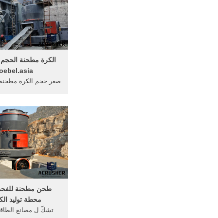
oebel.asia
صغر حجم الكرة مطحنة 
العالية. ... شراء نوعية
... الكواكب الكرة مطح
طحن مطحنة للفحم
محطة توليد الك
تشكّ ل مصانع الطاق