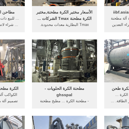
الأسعار مختبر الكرة مطحنة,مختبر
مطاحن الك
ة آلة مطحنة
الكرة مطحنة Tmax الشركات ...
... للبيع ذات
ء التعدين
Tmax البطارية معدات محدودة.
... شراء لات
الكواكب ...
يقدم مجموعة واسعة من نوعية
مطحن
عالية مختبر الكرة مطحنة وأكثر من
ذلك ...
الكرة طحن
مطحنة الكرة الحلويات -
الكرة مطحنة فا
لكرة ...
ghsspal
الكواكب آلة
 الطاقة. ...
- مطحنة الكرة ... مطبخ مطحنة
تصميم آلة م
بيرة ...
مطحنة ذات الطاقة العالية الكواكب
آلة مطحنة, 
الكرة مطحنة شراء. مطحنة بن
محلى ...