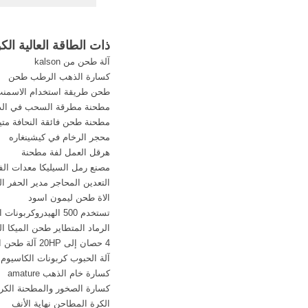
مطحنة للمعدات ومصا
الكهرباء ماكنات, مطحنة 
ذات الطاقة العالية ال
آلة طحن من kalson
كسارة الذهب الرطب طحن
طحن طريقة استخدام الاسمنت
مطحنة مطرقة السحب في الد
مطحنة طحن فائقة النحافة متي
محجر الرخام في كيشينغاره
هرقل العمل لفة مطحنة
مصنع رمل السيليكا معدات ا
التعدين المحاجر مدير الحفر 
الاة طحن ليمون اسود
تستخدم 500 الهيدروكربونات النفطية محطة كسارة طاحونة
الرماد المتطاير طحن الميكا 
4 حصان إلى 20HP آلة طحن الفيديو
آلة الحبوب كربونات الكاسيوم
كسارة خام الذهب amature
كسارة الصخور والمطحنة الكرو
الكرة المطاحن نهاية الأنف