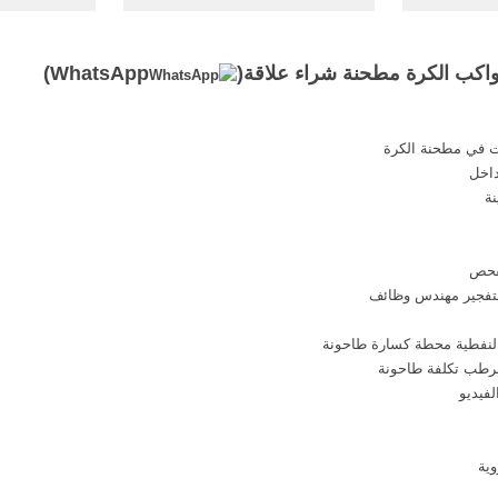
نع إنتاج
محطم. المطحنة الضاغطة العالية;,
إنها من نو
العالية ...
مخروط مختبر صغير الكرة مطحنة
الطاقة العا
...
كواكب الكرة مطحنة شراء علاقة(
WhatsApp
)
 في مطحنة الكرة
اخل
نة
لفحص
التفجير مهندس وظائف
الرطب تكلفة طاحونة
ية