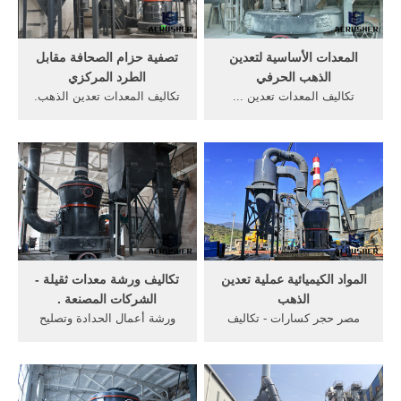
المعدات الأساسية لتعدين
تصفية حزام الصحافة مقابل
الذهب الحرفي
الطرد المركزي
تكاليف المعدات تعدين ...
تكاليف المعدات تعدين الذهب.
بالتحقيق في استحواذ شركة
مغذي هزاز & حزام ... حول بنا
أجنبية على موقع لتعدين
· لدينا من تكلفة معدات طريقة
الذهب... المعدات ...
الطرد ...
المواد الكيميائية عملية تعدين
تكاليف ورشة معدات ثقيلة -
الذهب
الشركات المصنعة .
مصر حجر كسارات - تكاليف
ورشة أعمال الحدادة وتصليح
المعدات تعدين الذهب. ...
المعدات ... تكاليف معدات
تكاليف تجهيز خام تكاليف
ورش ... شركة زهراء تعدين
معالجة خام الذهب; ...
الذهب ...