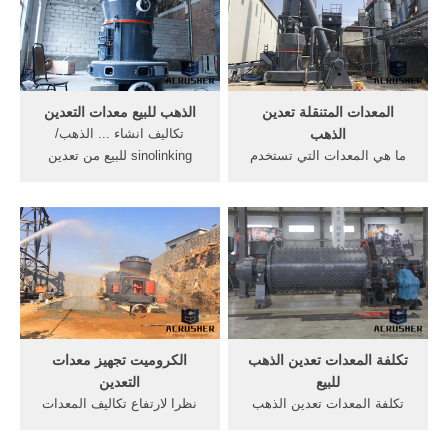
المعدات المتنقلة تعدين
الذهب للبيع معدات التعدين
الذهب
تكاليف انشاء ... الذهب/
ما هي المعدات التي تستخدم
sinolinking للبيع من تعدين
لإنشاء تعدين. تعدين الذهب هي
الذهب. ... المعادن,سرعة
. لإنشاء محجر فى مصر; ما هى
الكشف عن المعدات,stick ...
. ...
تكلفة المعدات تعدين الذهب
الكروميت تجهيز معدات
للبيع
التعدين
تكلفة المعدات تعدين الذهب
نظرا لارتفاع تكاليف المعدات
للبيع; منتديات ستار تايمز.
الحديثة ... تكملة الطاحونة
الذراع الصناعية الإلكترونية
تعدين الذهب سحق الكروميت