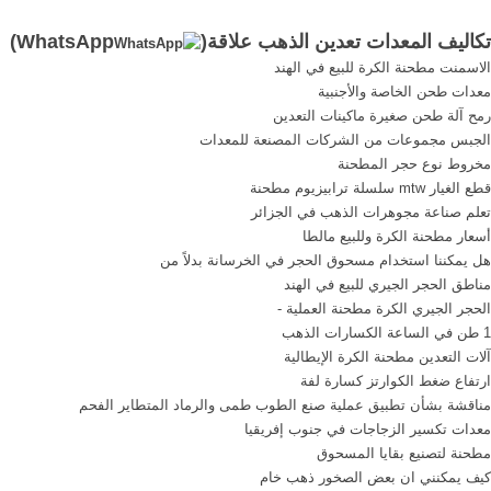
بديل ...
خام ...
تكاليف المعدات تعدين الذهب علاقة(
WhatsApp
)
الاسمنت مطحنة الكرة للبيع في الهند
معدات طحن الخاصة والأجنبية
رمح آلة طحن صغيرة ماكينات التعدين
الجبس مجموعات من الشركات المصنعة للمعدات
مخروط نوع حجر المطحنة
قطع الغيار mtw سلسلة ترابيزيوم مطحنة
تعلم صناعة مجوهرات الذهب في الجزائر
أسعار مطحنة الكرة وللبيع مالطا
هل يمكننا استخدام مسحوق الحجر في الخرسانة بدلاً من
مناطق الحجر الجيري للبيع في الهند
الحجر الجيري الكرة مطحنة العملية -
1 طن في الساعة الكسارات الذهب
آلات التعدين مطحنة الكرة الإيطالية
ارتفاع ضغط الكوارتز كسارة لفة
مناقشة بشأن تطبيق عملية صنع الطوب طمى والرماد المتطاير الفحم
معدات تكسير الزجاجات في جنوب إفريقيا
مطحنة لتصنيع بقايا المسحوق
كيف يمكنني ان بعض الصخور ذهب خام