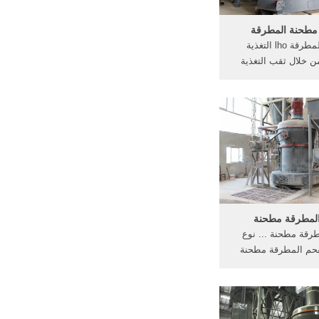
مطحنة المطرقة
مطحنة المطرقة lho التغذية
 خلال ثقب التغذية
على، تغذية المواد إلى
ن. تحسين أحدث نظام
سحق . pto تستخدم مطحنة
 للبيع تكساس ...
المطرقة مطحنة
طرقة مطحنة ... نوع
حم المطرقة مطحنة
بار . مطرقةمع جهاز
ار عادة ما تعمل مع
 الهواء ، مروحة منفاخ
لفحم المطرقة مطحنة