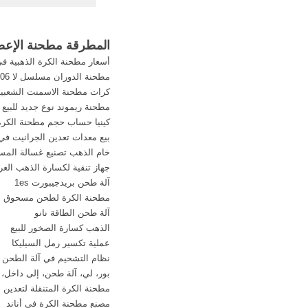
محطم مع الغبار تنظيف 
عمودي الفحم المطر
محطم مع الغبار تنظيف 
المطرقة مطحنة الإعصار
‫مطحنة الفحم المسبو‬‎
أسعار مطحنة الكرة الذهبية في
YouTube
مطحنة الدوران مسلسل لا 100206 الفك
كرات مطحنة الاسمنت الشعبية
مطحنة ريموند نوع جديد للبيع
كينيا حساب حجم مطحنة الكرة
بيع معدات تعدين الجرانيت في 
خام الذهب تصنيع غسالة المس
جهاز تنقية لكسارة الذهب الغر
آلة طحن بريدجيبورت 1es
مطحنة الكرة لطحن مسحوق
آلة طحن الطاقة نانو
الذهب كسارة الصخور للبيع
عملية تكسير رمل السيليكا
نظام التشحيم في آلة الطحن pdf
بور، لي، آلة طحن، إلى داخل،
مطحنة الكرة المتنقلة لتعدين 
مصنع مطحنة الكرة في أناند