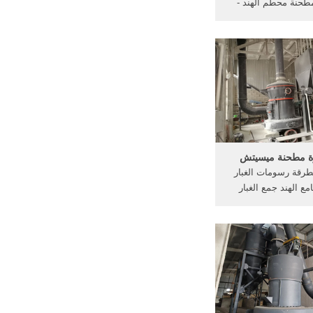
طحنة محطم الهند -
brandonleeeu ... الفحم المطرقة
مطحنة - drgauravidentalin الزجاج
سارة كسارة المطرقة
رقة هي, لسحق الفحم
... مطحنة المطرقة
ار الإعصار جامع ...
رة مطحنة ميسيتش
رقة رسومات الغبار
مع الهند جمع الغبار
مجفف دوارة beppesporteu مخروط
بار محطم قنبر نظام
ولوجيا المتقدمة تأثير
 محطم, المطرقة
سحق سعر ...