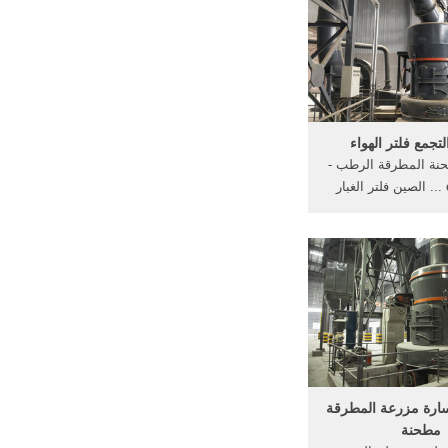
غط لديها اقل من
م ...
جمع فلتر الهواء
نة المطرقة الرطب -
eachsaorg ... الصين فلتر الغبار
... الصين جمع الغبار
 قائمة الشركات وماسك
الغبار في جمع الغبار عن 200tph
حطة كسارة رسومات
ب كسارات ...
رة مزرعة المطرقة
مطحنة