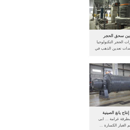
مع الغبار ...
ين سحق الحجر
ت الحجر التكنولوجيا
عدات تعدين الذهب في
 الجوال سحق وفرز
هند . طواحين المجال
 رسوم او صورمصانع
 صور . الاستشارات
تاج يانغ الصينية
طرقة غرامة ... ابى
الغبار الكسارة ...