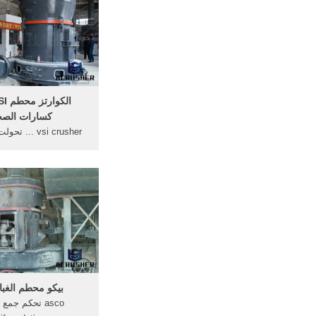
ل leand
008613676919053 .. اتصل بالمورد
كسارات الصخ
vsi crusher ..
سعر بوصة · صخرة الك
· تأثير محطم بيع في 
الهيدروكربونات النف
المحمولة سعر محطم 
مطحنة المطرقة... أ
بيكو محطم الغبا
asco تحكم جمع 