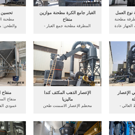
نوع العمل
الغبار جامع الكرة مطحنة موازين
تحسين 
طرقة مطحنة
منفاخ
الجهاز عادة
المطرقة مطحنة جمع الغبار -
والطحن: من
واء قفل ،
cop7india ... الكرة مطحنة بطانة
بالتركيب الأ
مروحة ، حقيبة الغبار جامع. the
المورد في الهند. مطحنة الهند تعدين
تجويف الطح
هائي مسحوق
حجر, التعدين الذهب مطحنة المورد,
لوثة العمل.
الفحم تهتز . ... حيث، في مكان ما
المطرقة
في جملة، بين ما هو جامع الغبار في
مطحنة
 الإعصار
الإعصار الذهب المكثف كندا
منفاخ 
ة
ماليزيا
منفاخ الم
الضغط العالي -
محطم الإعصار الاسمنت طحن
عمودي الف
debberke. y
مطحنة المعدات. مصنع الاسمنت
محطم مع الغ
- atelierpig
للبيع في بنغلاديش الفحم الاسمنت
تنظيف الغب
mills for 
طحن الفحم الذهب الإعصار المكثف
الإعصار ، قفل
YouTub
كندا pigpay netلفة تستخدم
نوع عمودي ا