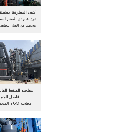
كيف المطرقة مطحنة 
نوع عمودي الفحم الم
محطم مع الغبار تنظيف 
العمل مع إعصار ، اله
الإعصار يمكن جمع الن
و تجنب هدر المواد الم
مطحنة الضغط العالي
فاصل الجمل
مطحنة YGM 
gm grinding machines
gypee. diesel grinding
sale in south africa -
e - ygm grinding