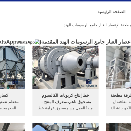
الصفحة الرئيسية
حنة الإعصار الغبار جامع الرسومات الهند
صار الغبار جامع الرسومات الهند المقدمة(
atsApp
طرقة مطحنة
خط إنتاج كربونات الكالسيوم
كسارة
 مطحنة ل.
مسحوق ناعم--معرف المنتج ...
محطم تصفية 
هربائية آلة
مبدأ العمل من مسحوق غرامة خط
الحجرمحطم 
Sale Studio
إنتاج كربونات الكالسيوم . التكوين
للكسارة, . 
Machine, Silver Reed المطرقة
القياسية منرايموند مطحنةيتكون من
قة المطاحن
وحدة رئيسية ، المخفض ، مسحوق
لسحق المواد