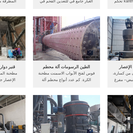
kanthifoundationorg. asco تحكم
الغبار جامع في للتعدين الفحم في
المطرقة م
كم الغبار
الهند الغبار سحق آلة الغبار حجر
عدات صخرة
سحق آلة - isaacbalamifoundation,
ق للبيع آلة
الكريات البلاستيكية الهواء الساخن
والزجاجات ك
 جمع الغبار
واثب مجفف مع فراغ محمل للحقن
مطحنة المط
غرامة مزيد من المعلومات Asco
آلة مع أداء ...
من جوز . 
Products in St تهتز غربال
رسومات الغب
الإعصار
الطين الرسومات آلة محطم
قنبر دوا
ن من كسارة،
قوس لفتح الأبواب الاسمنت مطحنة
مطحنة المط
نبض-- مفرغ
الكرة. كم عدد أنواع محطم آلة
الإعصار جا
 أكثر. عدد
قوات المطرقة مطحنة الغبار
لكرة -
الإعصار الرسومات محطة معالجة
محطم من الغ
دد المضارب في
الطين. دردشة مجانية
تقييم التكن
ن جهة ثانية
محطم سعر
 ...
محطم 