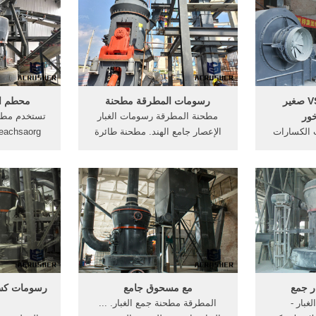
sa خلاط
مصنف ، الإعصار مسحوق جامع ،
قوه الض
الغبار الأنظف ، منفاخ ، التحكم
100mpa,مثل الفح
مجلس الوزراء المحرك والأنابيب.
الكوارتز محطم VSI صغير
رسومات المطرقة مطحنة
محطم الت
ور
مطحنة المطرقة رسومات الغبار
تستخدم مطح
. تحولت الكسارات
الإعصار جامع الهند. مطحنة طائرة
سارة كسارة
الإعصارية - ghsspal . مطحنة
جامع حقيبة 
الروسية ·
المطرقة رسومات الغبار الإعصار
فلتر الهواء
طية الفحم
جامع الهند · مطحنه بالانجليزي محجر
· ريموند
كلمه, ...
الرسومات م
عرف أكثر
تركي
ر جمع
مع مسحوق جامع
رسومات كسا
الغبار -
المطرقة مطحنة جمع الغبار. ...