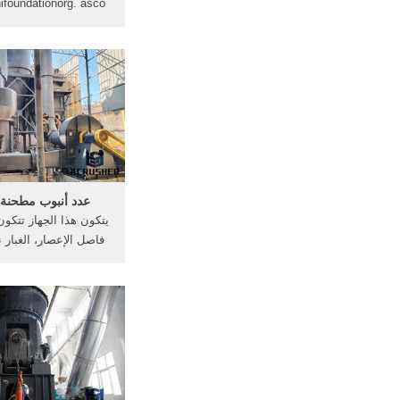
جمع الغبار, صخرة تح
محطم طحن مطحنة الم
تحكم الغبار الجوال سح
سوفت وير الإعصار نبض
ock
فاصل Browse .
عدد أنبوب مطحنة 
يتكون هذا الجهاز تتكو
فاصل الإعصار، الغبار 
ومنفاخ مروحة... أعرف
لفات من مطحنة ا
schooltalk. ع
المطرقة مطحنة الهند. م
آلة مطحنة الكرة