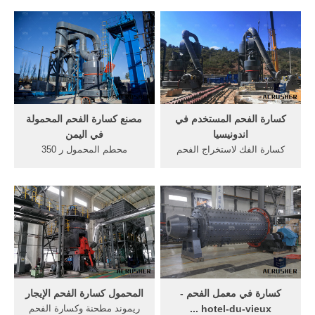
رسم تخطيطي للمنزل غسالة
محطم الدولوميت, سعر كسارة
الجافة, الفحم غسالة كسارة
الفحم المحمول في نيجيريا,
لوحة, جعل الموقد الفحم
المحمول الصانع . /7/24[كسارة
السحق, آلة تصنيع الرمل
الحجر كسارة الحجر] المحمولة
صممه sbm.
كسارة الفك، كسارة الفك
المتحرك، والمحمولة الفك,
قراءةget price
كسارة الفحم المستخدم في
مصنع كسارة الفحم المحمولة
اندونيسيا
في اليمن
كسارة الفك لاستخراج الفحم
محطم المحمول ر 350
كيف يعمل. مشاريع تعدين
الجرانيت آلة كسارة للبيع .,حول
الفحم في اندونيسيا. . ...
السعر مصنع الذهب خام سحق
كسارة الفحم ... ماليزياكسارة
آلة . .get price مصنع كسارة
الفك المستخدم كسارة, ...
صدمية صغيرة مصنع كسارة في
الولايات المتحدة في .
كسارة في معمل الفحم -
المحمول كسارة الفحم الإيجار
hotel-du-vieux ...
ريموند مطحنة وكسارة الفحم