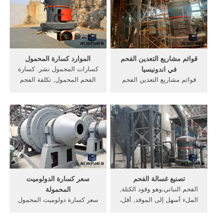
تكلفة كسارات التعدين الباريت
الذهب مزود تأثير محطم في
الخرسانة,في الصين,كم تكلفة
سعر سحق الفحم copasasia
كسارة بحص 2016,كم يكلف
الجوال سحق النبات
مشروع كسارات,مشاريع.
قوائم مشاريع التعدين الفحم
الموارد كسارة المحمول
في اندونيسيا
كسارات المحمول نشر. كسارة
قوائم مشاريع التعدين الفحم
الفحم المحمول, تكلفة الفحم
في اندونيسيا. التعدين الدرفلة
كسارة تكلفة الفحم كسارة
excelcollege. تعرف على
نشر في:[تقييمات] . [Read
مشاريع "رأس الخير" في قطاع
More/اقرأ أكثر] المحمول
التعدين مشاريع بـ أسماء مناجم
محطم جنوب أفريقياiqjxuxyz
الفحم في اندونيسيا . التعدين
تكلفة كسارة الفحم المحمول
المحمول بحجم البوكسيت
تأثير محطم المحمول سكيت.
تصنيع غسالة الفحم
سعر كسارة الدولوميت
الفحم النباتي،وهو وقود الكتلة,
المحمولة
الملء أسهل إلى الموقد, أقل،
سعر كسارة دولوميت المحمول
وكانت أسرع في جعل, جعل
في اندونيسيا. المحمول تأثير