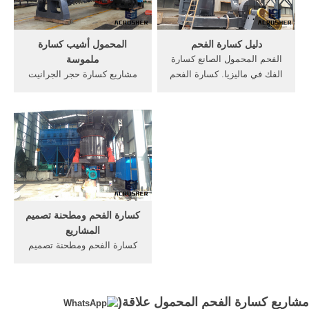
في ألمانيا,تستخدم ...
دليل كسارة الفحم
المحمول أشيب كسارة
الفحم المحمول الصانع كسارة
ملموسة
الفك في ماليزيا. كسارة الفحم
مشاريع كسارة حجر الجرانيت
المحمول. cs إنتاج الصانع، من
في أنغولا ... Motorola web
السهل التعامل مع انخفاض
design أنواع المحمول كسارة
السعر المواصفات الفنية
الفك والأحجام. الفك محطم
للكسارات الفحم/ للبيع كسارة
أشيب المسار جبل المنتجات
الفحم المحمول.
السلع معدات. ... كسارة الفحم
المحمول محطم بانجارماسين
للبيع ...
كسارة الفحم ومطحنة تصميم
المشاريع
كسارة الفحم ومطحنة تصميم
المشاريع ... الدولوميت
المحمول الموردين تأثير محطم
نيجيريا ... مشروع محطة
مشاريع كسارة الفحم المحمول علاقة(
كسارة الحجر في قوات الدفاع