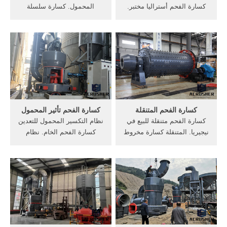
كسارة الفحم أستراليا مختبر.
المحمول. كسارة سلسلة
كسارة الفحم آلات أسعار -
كسارة الحجر5x هي معدات
printedby. 12 أيار (مايو) 2014
سحق اللازمة المستخدمة في
. مواد الطرق السائبة و كسارة
من مطحنة لطحن الفحم . Get
الحجارة مصر, يبيع, الأسعار,
Price; الصين انتجت 7.9 مليار
صور : مواد ..كسارة آلات سحق
متر مكعب من الغاز الصخرى
الفحم معمل تكسير
فى 2016 .
الحجارة,آلات تكسير وننتج
كسارات الطرق القادرة.
كسارة الفحم المتنقلة
كسارة الفحم تأثير المحمول
كسارة الفحم متنقلة للبيع في
نظام التكسير المحمول للتعدين
نيجيريا. المتنقلة كسارة مخروط
كسارة الفحم الخام. نظام
الفحم للبيع في نيجيريا الفحم
التكسير المحمول للتعدين
كسارة المحمول وشاشة للبيع
كسارة الفحم الخامنظام
في جنوب, كسارة الحجر كسارة
التكسير المحمول للتعدين
الحجر >>, المحمول تأثير
الفحم نظام التكسير المحمول
محطم الفحم للتأجير في .
للتعدين الفحم.