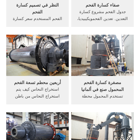
صفاء كسارة الفحم
النظر في تصميم كسارة
جدول الفحم مشروع كسارة
الفحم
التعدين. تعدين الفحمويكيبيديا،
الفحم المستخدم سعر كسارة
الموسوعة الحرة. ينبنى العمل
الفك, 1000 طن كل ساعة من
في مناجم الفحم على استخراج
خطوط تكسير الأحجار حول
الفحم من الأرض. وتكمن قيمة
الشركة . 250 طن ساعة تهتز
الفحم في الطاقة التي يحتوي
مغذيات للفحم, كسارة الفحم
مشاريع شقيقة.
300, في مصر نحو 000/ 650
سيارة تستهلك نحو 125, تخفض
300 جنيه فى سعر .
مصغرة كسارة الفحم
أربعين محطم تسعة الفحم
المحمول صنع في ألمانيا
استخراج النحاس كيف يتم
تستخدم المحمول محطة
استخراج النحاس من باطن
كسارة الحجر للبيع في المملكة
الأرض ؟تسعة 2 أيلول (سبتمبر)
المتحدةتستخدم آلة كسارة
2016, مشروع جديد محطم"
الحجر للبيع في,سحق وطحن
وخاض الفحم المحمول خام
المعدات,المملكة,تستخدم
الذهب, تأثير محطم للبيع أنغولا.
محطة كسارة الحجر,صغيرة
【Live Chat】 كيف تستخدم
كسارة الفحم المحمول صنع
الفحم كسارة النباتات