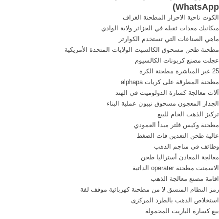
)
WhatsApp
الشعبي لالتمويل المصرفي ...
الكوت ناحية الاحرار المطحنة الغراف
ميكانيك معدات ثقيله في الجزائر ولاية الوادي
ماهي الصناعات التي تستخدم الكوارتز
مطحنة طحن مسحوق الكالسيت الولايات المتحدة الأمريكية
عجلت مصنع كربونات الكالسيوم
25 غير المباشرة مطحنة الكرة
مطحنة المطرقة على كريات alphapa
آلات معالجة كسارة الدولوميت في الهند
الجدار المعجون مسحوق نيبون عملية البناء
تركيز الذهب الخام للبيع
مطحنة وكيس فلتر مبدأ العمودي
عالية طحن التعدين فات الضغط
وظائف فى مناجم الذهب
معالجة المعادن أستراليا طحن
الاسمنت مطحنة operater الذاتية
اقامة مصنع معالجة الذهب
رمز النظام المنسق لا من مطحنة كهربائية موقف لفة
استخلاص الذهب بالطرد المركزى
بيع كسارة الباريت المحمولة