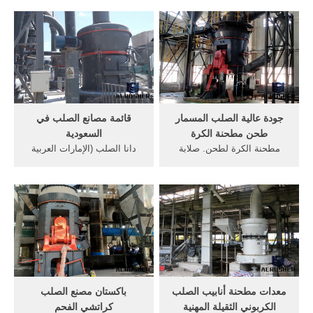
كما المورد الصلب الدرفلة
مطحنة الصلب karachi تطبيق
السابقة في الصين ، ونحن علي
قصير ‫طرق اصلاح القرص
استعداد لتوريد المعدات
الصلب للكمبيوتر Computer
الميكانيكية لدينا مع أفضل
HDD repair . Oct 16, 2018
نوعيه لمصانع الصلب في جميع
الطرق الصحيحة لاصلاح القرص
انحاء العالم.
الصلب و تتبع اعطاله سلسلة
المكونات الالكترونية .
جودة عالية الصلب المسمار
قائمة مصانع الصلب في
طحن مطحنة الكرة
السعودية
مطحنة الكرة لطحن. صلابة
دانا الصلب (الإمارات العربية
عالية مطحنة طحن الصلب
المتحدة) تصنع براميل من
الكرة اسمنت لطحن . جودة
الصلب وفقا للمعايير الدولية
عالية طحن تزوير الصلب الكرة
مثل iso 15750:2002, bs 814-
ل مطحنة 50 ملليمتر مطحنة
1:1987, bs 2003:1987, en
الكرة المستخدمة وتبلد ag
209:2000, en 210:1986, ansi
الكرة مزورة الصلب طحن
mh2-1997 .لدينا براميل ضخمة
أعرف أكثر
شعبية مع جميع العملاء في .
معدات مطحنة أنابيب الصلب
باكستان مصنع الصلب
الكربوني الثقيلة المهنية
كراتشي الفحم