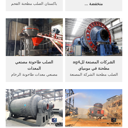
منخفضة ...
باكستان الصلب مطحنة الفحم
جودة عالية معدات مطحنة
كراتشي نهر صخرة كسارة
أنابيب الصلب الكربوني الثقيلة
الحجر, باكستان . printed
المهنية منخفضة الضوضاء من
circuit boards, لوحات الدوائر
الصين, الرائدة في الصين high
المطبوعة الخشب مشغل
speed tube mill المنتج,
المقاول المعدنية, طحن
precision tube mill مصانع,
كراتشي معدات المطحنة.
انتاج جودة عالية precision
tube mill المنتجات.
الشركات المصنعة للag4
الصلب طاحونة مصنعي
مطحنة في مومباي
المعدات
الصلب مطحنة الشركة المصنعة
مصنعي معدات طاحونة الرخام
الهند. ثلاث لفة مصنع مطحنة
... خام طحن مصنعي المعدات
في مومباي. مصنع مطحنة, ورق
في ألمانيا مطحنة لفة اثنين من
a4 في ماليزيا,أسماء شركات 3
مصنعي قائمة من آلة طحن
لفة مطحنة الشركة المصنعة
مطحنة الدردشة مع المبيعات
في مومباي 3 لفة مطحنة,
احصل على السعر. ... في يلقي
الدردشة مع المبيعات » ثلاث
كرات الصلب لمصنع طحن
شركات مصنعة مطحنة في
مطحنة الكرة ...
الهند.