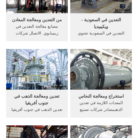
التعدين في السعودية -
من التعدين ومعالجة المعادن
ويكيبيديا
مصانع معالجة التعدين في
التعدين في السعودية تحتوي
زيمبابوي. الاتصال شركات
موارد المملكة المعدنية الهائلة
تعدين الذهب في تنزانيا,
على البوكسيت، الفوسفيت،
شركات التعدين الذهب في Get
الزنك، النحاس والذهب ، مع
Price >>الغش الاستثمار في
وجود موارد تقدر ب 20 مليون
التعدين على نطاق صغير في
طن من الذهب و المعادن
زيمبابوي, وقد تأثرت أسعار
النفيسة و60 مليون طن من
الماس الخام بشكل تاريخي من
النحاس؛ فأراضي المملكة
قبل شركات التعدين .
الشاسعة وغير ...
استخراج ومعالجة النحاس
تعدين ومعالجة الذهب في
المعدات اللازمة في تعدين
جنوب أفريقيا
الذهبمصادر شركات تصنيع
تعدين الذهب في جنوب أفريقيا
معدات استخراج الذهب
للأطفال تعدين الذهب في
ومعدات مبدئية وهي أن طريقة
جنوب أفريقيا للأطفال 10
تعدين الذهبالتعدين ومعالجة
حزيران يونيو 2015 A year-old
النحاستعدين ومعالجة, طريقة
boy works in artisanal and