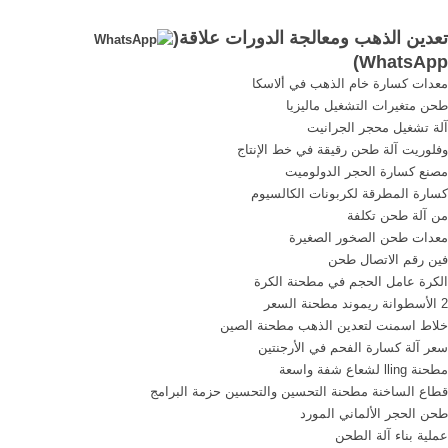
وكسارة فكية وكسارة تصادمية
إضافة إلى الفرص المتاحة
تعدين الذهب ومعالجة الدورات علاقة(
وغربال هزاز وحزام ناقل ونظام
للاستثمار في خامات الذهب
)
WhatsApp
التحكم الالكتروني المركزي الخ
والزركون addition, to the
معدات كسارة خام الذهب في ألاسكا
available opportunities for
.
طحن متغيرات التشغيل ماليزيا
investment in gold mining
آلة تشغيل محجر الجرانيت
.development is to work
وفلوريت آلة طحن رقيقة في خط الإنتاج
within the framework of the
مصنع كسارة الحجر الدولوميت
safe carrying capacity ...
كسارة المطرقة لكربونات الكالسيوم
من آلة طحن تكلفة
معدات طحن الصخور الصغيرة
فين رقم الاتصال طحن
الكرة عامل الحجم في مطحنة الكرة
2 الأسطوانة ريموند مطحنة السعر
خلاط اسمنت لتعدين الذهب مطحنة الصين
سعر آلة كسارة الفحم في الأرجنتين
مطحنة lling لشعاع شفة واسعة
قطاع الساخنة مطحنة التحسين والتحسين حزمة البرامج
طحن الحجر الألماني المورد
عملية بناء آلة الطحن