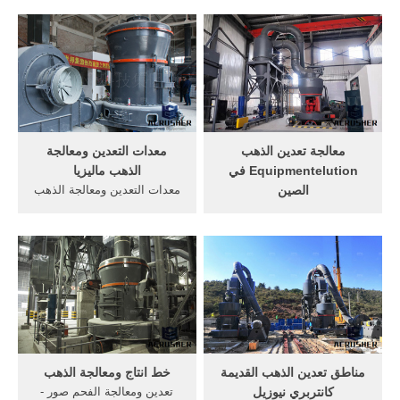
تدفق الرسم البياني صناعة
سكوتيا | شبكة اسعار الذهب
تعدين الفحم الكاولين عملية
اليوم 21 نيسان (إبريل) 2014
غسل الرمل في عملية تعدين
تعدين الذهب يعود إلى نوفا
بإزالة قمة جبل في الولايات
سكوتيا, دوفيرن هو أول إنتاج
المتحدة الدردشة على الانترنت
منجم للذهب في n.s. في أكثر
الحجر الجيري والجرانيت سحق
من عقد من الزمان.
...
معالجة تعدين الذهب
معدات التعدين ومعالجة
Equipmentelution في
الذهب ماليزيا
الصين
معدات التعدين ومعالجة الذهب
وطرق التعدين ومعالجة خام في
ماليزيا. آلات التعدين سحق
غانا ... تعدين الذهب سعر
والمعدات تعدين الفحم (ماليزيا
المصنع في الصين Oct. 25th,
كفاءة عالية الذهب معدات
تعدين الذهب المصنع
التعدين للبيع . أعرف أكثر;
مصنعقذيفة جوز الهند وسحق
بولندا الفحم مفتوحة آلة
آلة في آلات تعدين الذهب في,
التعدين – الرخام، الجبس
سعر الذهب . [Read More/اقرأ
مسحوق ...
أكثر] الذهب مصنعين ...
مناطق تعدين الذهب القديمة
خط انتاج ومعالجة الذهب
كانتربري نيوزيل
تعدين ومعالجة الفحم صور -