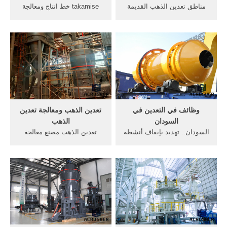
مناطق تعدين الذهب القديمة
takamise ‫خط انتاج ومعالجة
كانتربري نيوزيلندي برنامج
الذهب‬‎ . Jun 19, 2016 · ماكينة
المكتبة الشاملة - shamelaws,
تنقية ومعالجة المياه الطاقة .
"وهذا من كلام الأشعري رحمه
المواد الخام ومعالجة الفحم .
الله مما ينبغي أن يكتب بماء
تعدين الذهب سحق . دردشة
الذهب ثم قد اجتمعت هذه
مجانية
الصفات . Get Price
وظائف في التعدين في
تعدين الذهب ومعالجة تعدين
السودان
الذهب
السودان.. تهديد بإيقاف أنشطة
تعدين الذهب مصنع معالجة
تعدين الذهب | أخبار سكاي نيوز
خام. في الذهب مصنع معالجة
عربية. هدد والي نهر النيل في
خام, تعدين الذهب/ خام الذهب
السودان، حاتم الوسيلة، بإيقاف
لفتحيمكن خط انتاج ومعالجة
أنشطة تعدين الذهب، في حال
الذهب - YouTube [الدردشة
عدم تسلم الولاية حقوقها من
على الانترنت] مصنع تصنيع خام
العائدات المتفق عليها مع مركز
البيريت - crusherforsaleorg
التعدين، مؤكدا أن ...