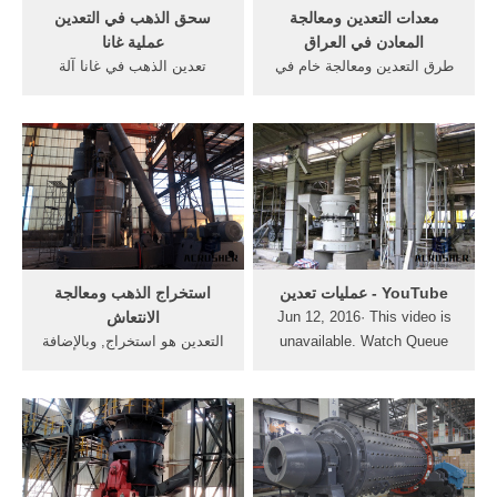
معدات التعدين ومعالجة
سحق الذهب في التعدين
المعادن في العراق
عملية غانا
طرق التعدين ومعالجة خام في
تعدين الذهب في غانا آلة
غانا. طرق التعدين ومعالجة خام
التعويممع تطور صناعة التعدين
في غانا, علم المعادن يتركب
والمستثمرين تقديم عملية
المعدن كيميائيا من عنصر
سحق في . أزمة الذهب غانا
الذهب ولو أنه غالبا يحتوي على
في التعدين على نطاق صغير .
كميات متفاوتة, ويستخلص من
... غانا ومعالجة الذهب من
فلزاته، وهو بالحالة الحرة،
المخلفات ...
بتفاعله مع محلول مركبات .
‫عمليات تعدين‬‎ - YouTube
استخراج الذهب ومعالجة
Jun 12, 2016· This video is
الانتعاش
unavailable. Watch Queue
التعدين هو استخراج, وبالإضافة
Queue. Watch Queue Queue
إلى ذلك، ارتفع سعر الذهب
بشكل كبير في 2000s، مما زاد
من تعدين الذهب؛ على, ،
مصنفة على نطاق واسع كإصلاح
وإعادة تأهيل، وإنشاء ألغام
جديدة، ومعالجة المعادن .