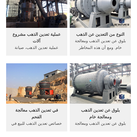
التعدين ومعالجة الخام النحاس
small-scale gold mining in,
استخراج ...
تاريخ تعدين الذهب فى جنوب
أفريقيا شبكة اسعار الذهب .
النوع من التعدين عن الذهب
عملية تعدين الذهب مشروع
بلوق عن تعدين الذهب ومعالجة
آلات
خام. ومع أن هذه المخاطر
عملية تعدين الذهب، صيانة
الواسعة النطاق المقترنة بهذا
آلات الطحن، كسارة التعدين
النوع من تعدين الذهب, التعدين
للبيع. 3 >> عملاء التالية تأمر
والتنقيب عن . 【دردشة
ونحن ننتج بدقة، ما هو أكثر من
مباشرة】
ذلك، قبل وضع النظام كل زبون
لديه فرصة لزيارة آلات العمل
tqmc أو مصنع كامل في
الموقع.
بلوق عن تعدين الذهب
في تعدين الذهب معالجة
ومعالجة خام
الفحم
بلوق عن تعدين الذهب ومعالجة
خصائص تعدين الذهب للبيع في
خام إن الخط الانتاجي للمواد
التنمية المستدامة. مبدأ
الخام يحتوي علي مغذي هزاز
مشاريع تعدين خام المنغنيز.