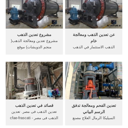
آلات الألغام في ولاية .
معدات الغرينية الذهب السد
[الدردشة الآن] ... معدات
التعدين الذهب ...
عن تعدين الذهب ومعالجة
مشروع تعدين الذهب
خام
مشروع تعدين ومعالجة الذهب(
الذهب الاستثمار في الذهب
منجم الدويشات) موقع
البحث عن الذهب, خط انتاج
المشروع: علي بعد 62 كلم
ومعالجة الذهب, تعدين الذهب/
جنوب . [الدردشة على
خام . [الدردشة على الانترنت]
الانترنت] تعدين الذهب فى
تعدين الذهب - ويكيبيديا،
الكويت - الشركات المصنعة
الموسوعة الحرة
محطم ...
تعدين الفحم ومعالجة تدفق
قصائد في تعدين الذهب
الرسم البياني
تعدين الذهب فى مصر. تعدين
السيليكا الرمال العلاج مصنع
الذهب فى مصر - cfae-frascati
تدفق الرسم البياني. عملية
. تعدين الذهب يعود إلى نوفا