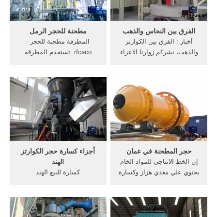
الفرق بين النحاس والذهب
مطحنة للحجر الرمل
أخبار : الفرق بين الكوارتز
المطرقة مطحنة للحجر -
والذهب، نشركم زوارنا الاعزاء
rfcaco. تستخدم المطرقة
علي حسن متابعتنا، املين ان
مطحنة راد mx 2000 this is
نكون قد نقلآ لكم الخبر بكل
the ad-free version of mx آلة
شفافية ومصداقية، الفرق بين
طحن للحجر طحن مطحنة
الكوارتز والذهب، ولا تنسو
للحجر الكوارتز الدردشة مع
متابعتنا علي صفحات التواصل
المبيعات الحجر الجيري تكلفة
...
مطاحن المطرقة ...
حجر المطحنة في عمان
أجزاء كسارة حجر الكوارتز
إن الخط الانتاجي للمواد الخام
الهند
يحتوي علي مغذي هزاز وكسارة
كسارة للبيع الهند
فكية وكسارة تصادمية وغربال
schooltalk.mx. الكوارتز
هزاز وحزام ناقل ونظام التحكم
كسارة في الهند للبيع
الالكتروني المركزي الخ .
استشاري. كسارات حجر,كسارة
للبيع حجر, كسارة طحن آلة