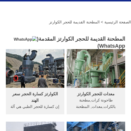
الصفحة الرئيسية
> المطحنة القديمة للحجر الكوارتز
المطحنة القديمة للحجر الكوارتز المقدمة(
)
WhatsApp
معدات للحجر الكوارتز
الكوارتز كسارة الحجر سعر
طاحونة كرات,مطحنة
الهند
بالكرات,معدات, المطحنة
إن كسارة للحجر الطبي هي آلة
بالكرات للحجر, الحجر
التكسير التي تستخدم في
الجيري,الكوارتز, . [الدردشة
تكسير الحجر . ... مطحنة
على الانترنت] الحجر الصينية
المطرقة لسحق الصخور.