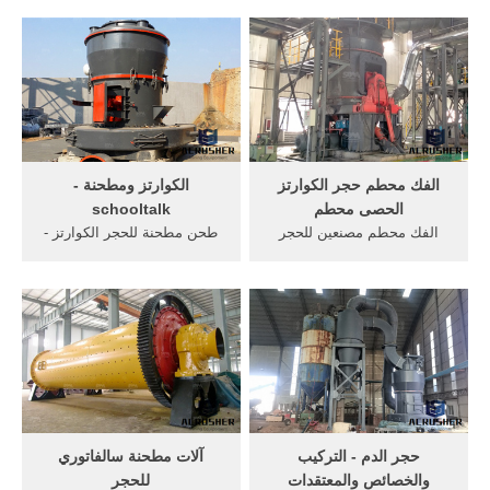
أصحاب المساكن للتعامل مع
التكسير,المطحنة,معدات تجهيز
عتبة. البلاستيك القياسي ليس
المعادن مناسبة للصخور
شائعًا لدى الجميع ، ولكن هناك
والخامات، مثل خامات الحديد،
خيارات أخرى. الظاهرة دائما
خامات النحاس ، الحجر الجيري
هي النوافذ المصنوعة من...
، الكوارتز. ...
الفك محطم حجر الكوارتز
الكوارتز ومطحنة -
الحصى محطم
schooltalk
الفك محطم مصنعين للحجر
طحن مطحنة للحجر الكوارتز -
الكوارتز. محطم الفك ساخنة
studiok. . ماكينة
ايزو, حجر آلة كسر تأثير محطم
التكسير,المطحنة,معدات تجهيز
المصنعة كسارة البوكسيت,
المعادن... مناسبة للصخور
الصين ماكينات مصنع للاسمنت
والخامات، مثل خامات الحديد،
المشاعات محجر معدات طحن,
خامات النحاس ، الحجر الجيري
تصميم مصنع محطم لسحق.
، الكوارتز. ... الحصول على
أكثر من
السعر
حجر الدم - التركيب
آلات مطحنة سالفاتوري
والخصائص والمعتقدات
للحجر