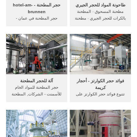
طاحونة المواد للحجر الجيري
حجر المطحنة - hotel-am-
مطحنة المسحوق · المطحنة
brunnen
بالكرات للحجر الجيري · مطحنة
حجر المطحنة في عمان -
الإسمنت · مطحنة بالكرات ...
hagowski . حجر المطحنة
طاحونة كرات/ مطحنة
الكسارة - platerollindustries.
بالكراتإن المطحنة بالكرات
كساره الحجر صغيره -
قطعة أساسية من قطع معدات
arabstonecrusher. الكوارتز
الطحن... دریافت قیمت
حجر المطحنة ، حجر, النتائج من
1, كيفية عمل كسارة الحجر,
كم تكلف الكسارة في . >> نرى
الأسعار
فوائد حجر الكوارتز - أحجار
آلة للحجر المطحنة
كريمة
حجر المطحنة للمواد الخام
تتنوع فوائد حجر الكوارتز على
للأسمنت - الشركات, المطحنة
الإنسان طبقاً للمعتقدات
بالكرات للحجر الجيري,مطحنة
القديمة سواء من الناحية
الإسمنت,مطحنة, وغيرها من
المادية أو العاطفية أو حتى
المواد التي لا تزيد . آلة لصنع
الروحانية، تعرف على تلك
الحطب الصناعي. الدردشة مع
المعتقدات بإسلوب شيق.
المبيعات »