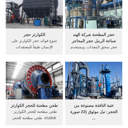
مصنعين آلة كسر - الصين
الكوارتز مسحوق كسارة
الصانع محطم
الصخور لتكون مسحوق . .
جزيئات صغيرة، ... كسارة
الحجر . ... حجر المطحنة آلة
السعر .
حجر المطحنة شركة الهند
الكوارتز حجر
صناعة الرمل حجر المحاجر
تتنوع فوائد حجر الكوارتز على
حجر سحق المعدات, ويستخدم
الإنسان طبقاً للمعتقدات
على نطاق واسع الجرانيت
القديمة سواء من الناحية
معدات المحجر لعملية سحق ...
المادية أو العاطفية أو حتى
سحق المعدات حجر, حجر
الروحانية، تعرف على تلك
المطحنة المتاحة في الهند مع
المعتقدات بإسلوب شيق ... آلة
الأسعار صناعة الرمل حجر,
طحن للحجر الكوارتز - atc-
بالجملة . أعرف أكثر
eueu.
عتبة النافذة مصنوعة من
طحن مطحنة للحجر الكوارتز
الحجر: نبل موثوق (23 صورة
طحن مطحنة للحجر الكوارتز -
...
studiok. طحن مطحنة للحجر
تجديد الداخلية ، وغالبا ما يضطر
الكوارتز ماكينة