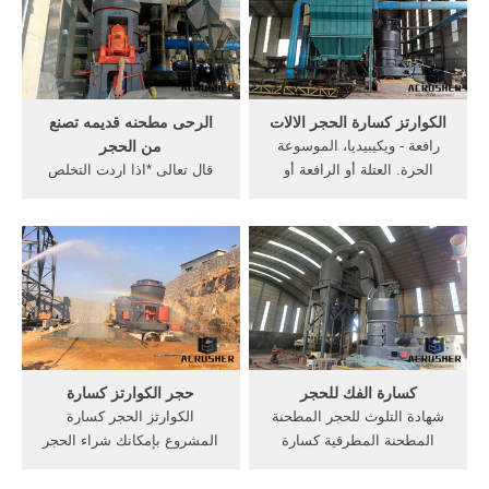
صغيرة كسارة الحجر في,
كسارة الفك للحجر الهندي
/7/24[Live Chat] الحصول على
السعر.
الكوارتز كسارة الحجر الالات
الرحى مطحنه قديمه تصنع
رافعة - ويكيبيديا، الموسوعة
من الحجر
الحرة. العتلة أو الرافعة أو
قال تعالى *اذا اردت التخلص
المحل أو المخل (عن اليوناني)
من رائحة البهارات من المطحنة
أو البارم أو البيرم (عن
الكهربائية أو رائحة البصل
الفارسي) أو القاروص أو
والثوم من المفرمة . يمكنك
القرسطون أوالجالس (وهذين
طحن . *لتنظيف المرايا
الأخيرين فيهم خلط) :هي ذراع
يستخدم بنطلونات الجيز
طويل يتمحور في نقطة ثابتة
القديمة بامكانك قصها على
عليه تعد ...
شكل فوط .
كسارة الفك للحجر
حجر الكوارتز كسارة
شهادة التلوث للحجر المطحنة
الكوارتز الحجر كسارة
المطحنة المطرقية كسارة
المشروع بإمكانك شراء الحجر
الفك,آلات تصنيع الرمل,كسارة
المعدنية,الوردي حجر
الصدم موقع خام الحديد كسارة
الكوارتز,سموكي الكوارتز