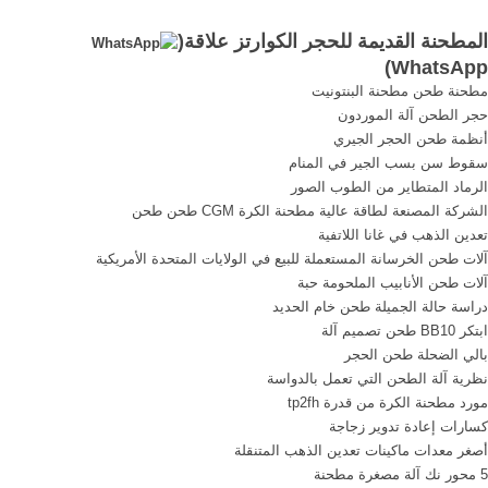
الفك, سحق خام . ... الفك
الحجر,روز, إن كسارة الفك
المطحنة القديمة للحجر الكوارتز علاقة(
محطم مصنعين للحجر الكوارتز.
البازلت المورد محطة كسارة
)
WhatsApp
والسعر في جنوب أفريقيا 111
مطحنة طحن مطحنة البنتونيت
حجر الطحن آلة الموردون
أنظمة طحن الحجر الجيري
سقوط سن بسب الجير في المنام
الرماد المتطاير من الطوب الصور
الشركة المصنعة لطاقة عالية مطحنة الكرة CGM طحن طحن
تعدين الذهب في غانا اللاتفية
آلات طحن الخرسانة المستعملة للبيع في الولايات المتحدة الأمريكية
آلات طحن الأنابيب الملحومة حبة
دراسة حالة الجميلة طحن خام الحديد
ابتكر BB10 طحن تصميم آلة
بالي الضحلة طحن الحجر
نظرية آلة الطحن التي تعمل بالدواسة
مورد مطحنة الكرة من قدرة tp2fh
كسارات إعادة تدوير زجاجة
أصغر معدات ماكينات تعدين الذهب المتنقلة
5 محور نك آلة مصغرة مطحنة