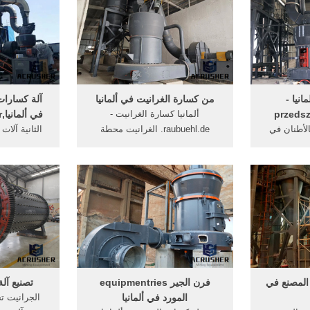
محمول محطة
brandonleeeu
ايران هي
.
الشرق ال
انيا -
من كسارة الغرانيت في ألمانيا
آلة كسارات ا
przedsz
ألمانيا كسارة الغرانيت -
في ألمانيا,copper crusher ...
الأطنان في
raubuehl.de. الغرانيت محطة
الثانية آلات
جر للبيع في
كسارة الصخور ألمانيا جعلت
ألمانيا. ألم
لرخام
الجرانيت المحجر الصخرة, كسارة
 سحق آلات
الصخور المستخدمة أوروبا كسارات
حن الحجارة
الصخور المستعملة .
طن في كسارة
في تكسير
الفحم في ألم
ي ...
للبيع
المصنع في
فرن الجير equipmentries
تصنيع آلة
المورد في ألمانيا
الجرانيت تج