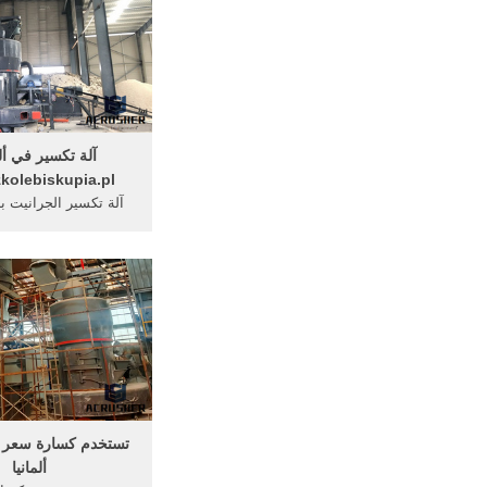
والدعم » الجرانيت ال
كسارة الحجر
آلة تكسير في ألم
kolebiskupia.pl
آلة تكسير الجرانيت ب
الساعة. آلة كسارة الح
آلات طحن تلميع ا
الكلمةمعدات التعدين
صنع في ألمانيا الات ط
الفك صغيرة تستخدم 
الرمل صنع آلة ف
تستخدم كسارة سعر 
ألمانيا