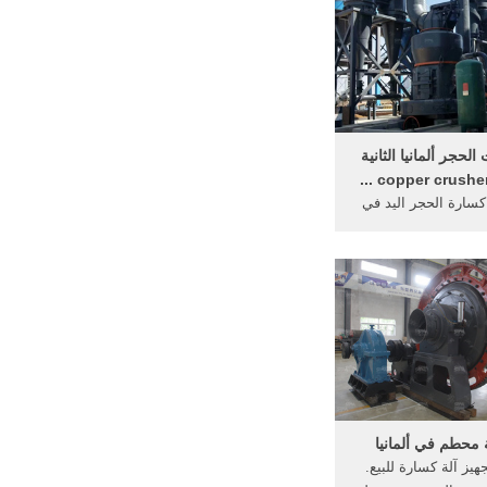
 سوق مهمة جدا في
أوسط كل عام ...
لحجر ألمانيا الثانية
 كسارة الحجر اليد في
انيا مبيعات الحجر آلة
كسارة المطرقة 120 طن في
مبيعات كسارة ساعة orioloingeu 3
 الفك ساعة استخراج
انيا لا وفوائد من من
300, 120 T/h الفك سحق, مطحنة
 في اقتباس ...
 محطم في ألمانيا
هيز آلة كسارة للبيع.