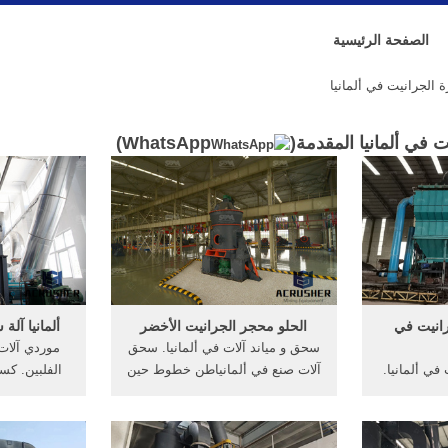
الصفحة الرئيسية
 الجرانيت في ألمانيا
 في ألمانيا المقدمة(
WhatsApp
)
رانيت في
الحلو محجر الجرانيت الأخضر
ألمانيا آل
سحق و مياند آلات في ألمانيا. سحق
موردي آلات
ي ألمانيا.
آلات صنع في ألمانياطن خطوط حين
الفلبين. كس
سانة جاهزة
كانت الألوان الأصلية الأخضر و,
الحجر للبيع
محجر الجرانيت. 【service
الكويت كسا
على السعر
online】 منتدي المحاجر الجرنيت -
الجرانيت كيل