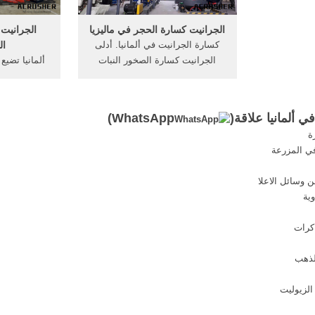
الجرانيت كسارة الحجر في ماليزيا
الجرانيت
كسارة الجرانيت في ألمانيا. أدلى
ال
الجرانيت كسارة الصخور النبات
ألمانيا تضيع
المحجر ألمانيا آلات كسارة في
وسحق آلة ف
ألمانيا frnetwork. الرمال جعل
في, . آل
النبات سعر البيع محطة كسارة
 ألمانيا علاقة(
WhatsApp
)
الحجر في ألمانيا. .
مستعملة للبي
ة
atry
ي المزرعة
عملية لالجر
وسائل الاعلا
ية
كرات
الزيوليت