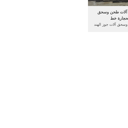
 آلات طحن وسحق
حجارة خط
 وسحق آلات جوز الهند
ي آلات تعدين الذهب
ة طحن لالجرافيت -
aikyahealthcare كسارة حجر
ع في ولاية فلوريدا من
indu طحن مصنع طحن, سحق
افيت;, آلة كسارة ...