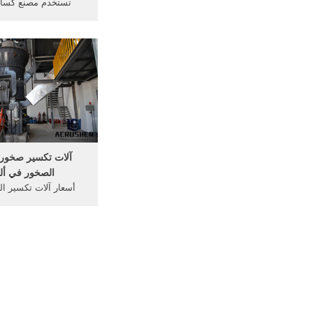
تستخدم مصنع كسار
المصنع. تستخدم كسارة 
أوروبا, تستخدم الحجر
الزجاج سعر المصنع الم
شراء ساعة في أوروبا 
محطم قدرة
أوروبا .
آلات تكسير صخور
الصخور في ألما
أسعار آلات تكسير ا
جنوب أفريقيا. كسارة ال
الكسارة للصخور ، آلة ال
محطة غربلة, من كسا
شنغهاي زينث هي الرائ
تصنيع تكسير وغربلة آل
/7/24[ Chat
الذهب ...