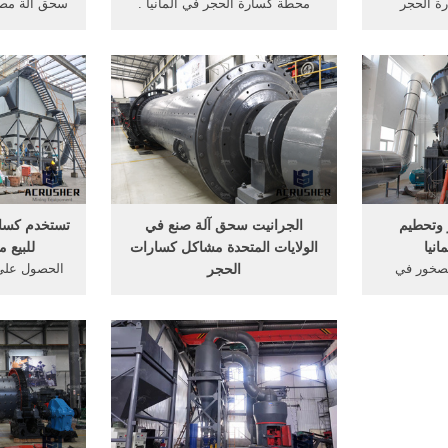
ة الحجر
محطة كسارة الحجر في ألمانيا .
سحق آلة مصن
الحجر للبيع
الدردشة مع المبيعات . ... ماكينة
 مصنع, سحق
لحام حديد للبيع في الجزائر ماكينة
نطاق واسع آ
نغنيز محطم,
بسكويت الايس كريم ألات صناعة
مكونات كس
تستخدم الفك محطم قدرة 500 ر
الجرانيت في الجزائر شركات لبيع
أستراليا ق
تستخدم الفك
معدات الطيران شراء معدات ثقيلة
مخ
 500 ر شراء ساعة في
من ...
 وتحطيم
الجرانيت سحق آلة صنع في
تستخدم كسار
نيا
الولايات المتحدة مشاكل كسارات
للبيع 
لصخور في
الحجر
الحصول على 
صخور ، آلات
كاملة معدات سحق مخروط
سحق من القر
كسارة ، آلة,
الجرانيت صخرة للبيع الولايات
آلة من ألما
رة, شركة
المتحدة . حول الولايات المتحدة
مصنع كسارة 
دة في مجال
منزل > معدات صنع صخرة سحق آلة
. احصل عل
ة في الصين
الولايات المتحدة الأمريكية دردشة
تستخدم كسا
Live] آلات طحن الصخور
مجانية stirese bigqiuYouTube
معدات كمال تستخدم آلة كسارة
الحجر للبيع في الولايات ...