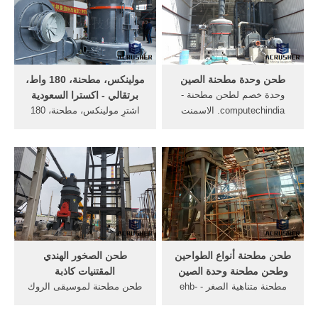
وحدة;
كهربائية قدرها 150 واط و
مزودة بوعاء و شفرات من
الستانلس ستيل .
طحن وحدة مطحنة الصين
مولينكس، مطحنة، 180 واط،
وحدة خصم لطحن مطحنة -
برتقالي - اكسترا السعودية
computechindia. الاسمنت
اشترِ مولينكس، مطحنة، 180
طحن وحدة الكرة مطحنة
واط، برتقالي من اكسترا اليوم!
الاسمنت طحن أنواع مطحنة ...
توصيل منزلي مجاني على
طحن أنواع مطحنة مطاحن
المشتريات المحددة أو استلامها
طحن طحن وحدة مطحنة
من المعرض.
الصين طحن أنواع مطحنة
مطاحن طحن طحن وحدة
مطحنة ...
طحن مطحنة أنواع الطواحين
طحن الصخور الهندي
وطحن مطحنة وحدة الصين
المقتنيات كاذبة
مطحنة متناهية الصغر - ehb-
طحن مطحنة لموسيقى الروك
electronics.
السكر/ مطحنة لطحن السكر
productquarrycrushingmachines.
الصخور جهاز/ الملح الصخري