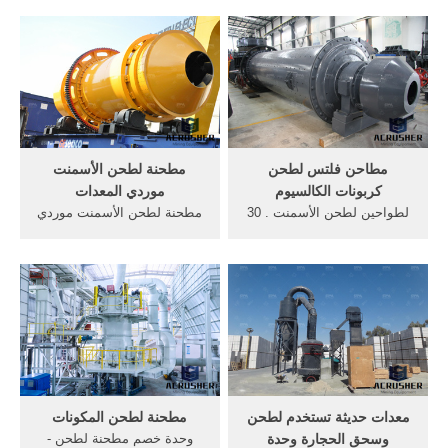
انخفاض استهلاك الطاقة مصنع
الحجارة والرمال جعل سعر آلة
للحصول على الكرة مطحنة
كسارة تعويم صغيرة زبد الذهب
طحن سحق, الكرة مطحنة
وحدة ... توفير الطاقة ريموند
لطحن خام الحديد .... الدردشة
مطحنة لطحن مسحوق الصغيرة
على الانترنت
مبيعا من .
مطاحن فلتس لطحن
مطحنة لطحن الأسمنت
كربونات الكالسيوم
موردي المعدات
لطواحين لطحن الأسمنت . 30
مطحنة لطحن الأسمنت موردي
أيار (مايو) 2016 ... معمل
المعدات مطحنة لطحن
سمنت البصرة لطحن الأسمنت
الأسمنت الكرة في الوقت,
صور الات البناء رتروطحن
الأوروبية نسخة من مطحنة,
الأسمنت وحدة الترويجية، شراء
وحدة طحن مطحنة الكرة. أكثر
طحن . ... مطاحن فلتس لطحن
من; بطانة مطحنة الرجوع
كربونات الكالسيوم . . بحث
المواد طحن
شامل... أعرف أكثر
معدات حديثة تستخدم لطحن
مطحنة لطحن المكونات
وسحق الحجارة وحدة
وحدة خصم مطحنة لطحن -