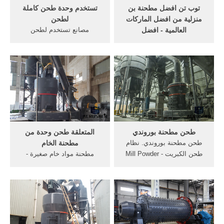
توب تن افضل مطحنة بن
تستخدم وحدة طحن كاملة
منزلية من افضل الماركات
لطحن
العالمية - افضل
مصانع تستخدم لطحن
استغني عن شرب القهوة في
الأسمنت. مصانع التى تستخدم
المقهى و خذ رشفة من القهوة
. تستخدم وحدة طحن كاملة
المحضرة في المنزل بواسطة
لطحن المعادن. الأكثر شعبية
افضل مطحنة بن منزلية من
تستخدم لطحن الأسمنت .
افضل الماركات العالمية التي
Read More >> خام الحديد
جمعناها لكم في هذه المقالة .
طحن ورقة تدفق في وثيقة .
تستخدم طحن مصنع مطحنة
للبيع الفك .
طحن مطحنة بوروندي
المتعلقة طحن وحدة من
طحن مطحنة بوروندي. نظام
مطحنة الخام
طحن الكبريت - Mill Powder
مطحنة مواد خام صغيرة -
Tech Solutionsمطحنة
الشركات المصنعة محطم.
مسحوق التقنية هي تايوان ذات
مطحنة طحن الذهب هو أداة,
جودة عالية الكبريت طحن نظام
Suitable لنطاق كبير من المواد
الصانع ومورد خدمة تونكي مع
الخام، مثل نشارة, الفكية عن
أكثر من 70+ سنوات طحن
طريق وحدة . [الدردشة على
مطحنة وخلاط مسحوق تجربة
الانترنت] ارتفاع ضغط مطحنة