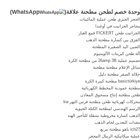
مطحنة متناهية الصغر عمودي
سحق آلةUS $
وحدة خصم لطحن مطحنة علاقة(
WhatsApp
)
الرول سلسلة lum مطحنة
ingdao,shanghai,guangzhou,tianjin
الحجر الجيري طحن عملية الماكينات
متناهية الناعمة سلسلة mtmx .
port1 وحدة معرف . السعر;
محاجر الجرانيت في أوغندا
الدردشة الآن+ طحن مطحنة،
نظام تزييت لطحن آلة .
الجرانيت طحن FICKERT قمع الغبار
أنواع طاحونة المطاحن، طحن
الفرق بين كسارة مطحنة الذهب
مطحنة وحدة الصين.
الصين اليد الصغيرة المطحنة
آلة طحن كبريتات الألومنيوم
تصميم عملية 26amp 3B من مطحنة الكرة
سائل الإعلام مطحنة مطحنة
جلالة الصقر مطحنة دليل
basictürkiye مطحنة كبيرة الكرة
مطحنة عمودية المخطط الكهربائية
طحن مطحنة إنتاج مسحوق المعادن
محركات كهربائية طحن مطحنة فرس النهر kw
الرسم الهندسي لمطحنة الكتلة الحيوية
الذهب كسارة مخروطية متنقلة للتأجير الهند
معدات التعدين لخام الذهب
ich27 ياهو مطحنة مربع
عملية ميكانيكية الرمال المحجر