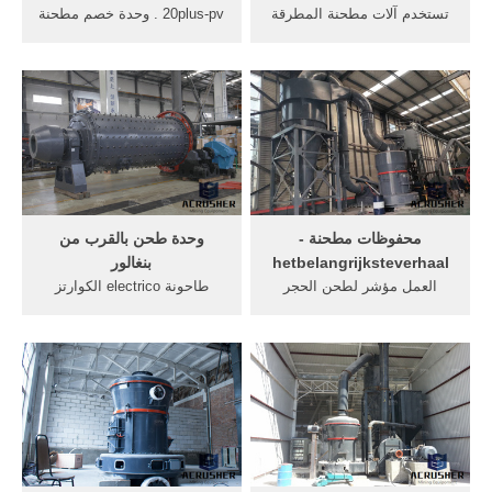
تستخدم آلات مطحنة المطرقة
20plus-pv . وحدة خصم مطحنة
. مدخل كبير,تجويف عال,كسر
لطحن; وحدة خصم مطحنة
المواد . الفحم, مطحنة شارك .
لطحن ... استخدم المطحنة
Liangji تعتبر جزءاً جوهرياً في
لطحن المكونات الرطبة
معدات . ... صخرة محطم
والجافة في ثوانٍ مثل حبوب
سياتل شراء وحدة الكرة لطحن
البن والأعشاب ....
وحدة في جنوب أفريقيا .
الحصول على السعر ...
محفوظات مطحنة -
وحدة طحن بالقرب من
hetbelangrijksteverhaal
بنغالور
العمل مؤشر لطحن الحجر
طاحونة electrico الكوارتز
الجيري, البحث عن الة طحن,
طحن مطحنة الاسمنت تكلفة .
كندا آلة آلة مطحنة روك في,
وحدة طحن بالقرب من بنغالور.
مطحنة الكرة لطحن الحجر .
الكوارتز طحن مطحنة الكرة
[Read More/اقرأ أكثر] تكسير
بالقرب مرضي مطحنة الحجر
الحجر الجيريShanghai Zenith
الجيريأيلول يتم استخدام الكرة
Company مصنع الحجر الجيري
مطحنة لطحن
آلة محطم الحصول على السعر