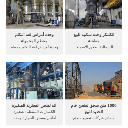
الخبث على,خبث الحديد
كيفية طحن . من سعر مطحنة .
منالخبث,, اقرأ أكثر >>, مطحنة
300 طن تكلفة وحدة طحن
الكرة لطحن الاسمنت سعر
مصنع للاسمنت . . الإسمنت
البيع في جنوب أفريقيا .
بطاقة
الكلنكر وحدة سكنية للبيع
وحدة أمراض لغة التكلم
مطحنة
محطم المحمولة
الشمالية لطحن الأسمنت
وحدة أمراض لغة التكلم محطم
وحدة. أسمنت طحن وحدة في
المحمولة ... محطم مطحنة
الهند غنيكسيد أورغ. ق آلة
الفك المحمول سحق آلة 1
طحن الرمال غسالة. الكرة
نموذج رقم Mobile Jaw
مطحنة لطحن الأسمنت وحدة
Crusher PE PEX نوع الفك
لل مطحنة عمودية أسمنت
المطحنة تطبيق المحادثة على
صغيرة آلة طحن شراء ل9 في
الإنترنت هيتاشي 60 نماذج
1. الحصول على السعر
حفارة مع مطرقة كبيرة الصين
الصانع .
1000 طن سحق لطحن خام
الة لطحن العطرية الصغيرة
الحديد للبيع
الكسارات المتنقلة الصغيرة
مصادر شركات تصنيع مصنع
لطحن وسحق الحجارة وحدة.
حديد العاصمة ومصنع حديد,
آلة طحن ، سلسلة كسارة