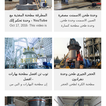
لطحن مطحنة، خلاط الشريط،
مطحنة - ياني آلة
الطاحن ...
وحدة طحن الاسمنت مصغرة
‫المطرقة مطحنة المغذية مع
الصين الاسمنت وحدة طحن,
وحدة تحكم إلك‬‎ - YouTube
وحدة طحن مطحنة كسارة
Oct 17, 2016· This video is
وحدة الصين الموردينYouTube
unavailable. Watch Queue
27 أيار (مايو) 2016 ...
Queue. Watch Queue Queue
‫لطواحين لطحن
الأسمنت‬‎YouTube. 5/27/2016
· مصنع اسمنت مصغرة الات
البناء رتروطحن الأسمنت وحدة
طحن الأسمنت .
الحجر الجيري طحن وحدة
توب تن افضل مطحنة بهارات
دهرادون
- افضل
مطحنة الكرة لطحن الحجر
إن مطحنة البهارات و البن من
الغبار الصين. الصين طحن
اوبتيما هي عبارة عن مطحنة
الحجر الجيري مطحنة الكرة
مميزة في المطبخ فهي تتوفر
لطحن الحجر الجيري- آلة ...
بسعة 80 غ . و هي افضل
مطحنة الكرة لطحن الأسمنت
مطحنة بهارات حيث تعمل بقوة