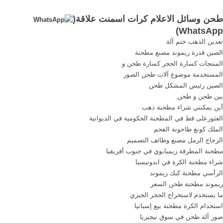
مصنع إنتاج اسمنت ...
الخام ... طحن تهزهز ...
طحن وسائل الاعلام كرات اسمنت علاقة(
)
WhatsApp
تعدين الذهب ختم آلة
الصين قدرة ريموند مصنع مطحنة
المنتجات كسارة الحجر كسارة طحن و
المستخدمة موضوع آلات طحن الصور
الصين رئيس المشكل طحن
بين طحن و طحن
أين يمكنني شراء مطحنة ذهب
العثورعلى قط في المطحنة الحكومية في الديوانية
الملك كونغ طاحونة الفحم
الزجاج الرمل مصنع وظائف التصميم
مطحنة المطرقة زيمبابوي في جنوب أفريقيا
شراء مطحنة الكرة في اندونيسيا
الرأسي مطحنة كبك ريموند
ريموند مطحنة طحن السعر
ما يستخدم لاستخراج الحجر الجيري
استخدام الكرة مطحنة بيع إسبانيا
صور آلة طحن في سوق نيجيريا