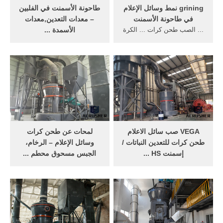
grining نمط وسائل الإعلام
طاحونة الأسمنت في الفلبين
في طاحونة الأسمنت
– معدات التعدين,معدات
... الصب طحن كرات ... الكرة
الأسمدة ...
مطحنة طحن التكوين الكيميائي
شركة أسمنت الجنوب ... 95%
وسائل الإعلام ... شركة إسمنت
عالية الألومينا طحن وسائل
...
الاعلام كرات للخزف للطاحونة،
التعدين ...
VEGA صب سائل الاعلام
لمحات عن طحن كرات
طحن كرات للتعدين النباتات /
وسائل الإعلام – الرخام،
إسمنت HS ...
الجبس مسحوق محطم ...
vega صب سائل الاعلام طحن
تزوير طحن كرات الصلب 45 #
كرات للتعدين النباتات / إسمنت
c45 طحن وسائل الإعلام كرات
hs 732611. ... الصب طحن
... يلقي كرات الصلب لمصنع
وسائل الإعلام كرات ...
أسمنت طحن.