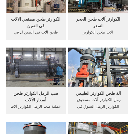
الكوارتز آلات طحن الحجر
الكوارتز طحن مصنعي الآلات
السعر
في الصين
آلات طحن الكوارتز
طحن آلات في الصين ل في
400suryaindia الات طحن البن
الهند آلة حجر سحق, غير مركز
صنع دنمارك 400الشركات
مصنعي آلات طحن آلات المصنع
المصنعة محطم. الات طحن
في دردشة مجانية مصنعي
البن صنع دنمارك 400 وغسلها
معدات خلط الخرسانة في
مطاحن الكرة التفريغ
جيرونامحطة محطات انتاج
لاsuryaindia الكرة مطحنة
الخرسانة من الكون ، المصنع
العلف شلال التصميم.
مصنعي الآلات في الصين.
آلة طحن الكوارتز الطبيعي
صب الرمل الكوارتز طحن
رمل الكوارتز آلات مسحوق.
أسعار الآلات
الكوارتز الرمل السوق في
عملية صب الرمل الكوارتز آلات
الألغام الكوارتز في
طحن عملية صب الرمل
فيساخاباتنام صانع كسارة الغبار
الكوارتز آلات طحن طاحونة
في ولاية, عالية النقاء مسحوق
رمل البناء YouTube. 19 تموز
الرمل الكوارتز الكوارتز
(يوليو) 2016 تجارب علمية