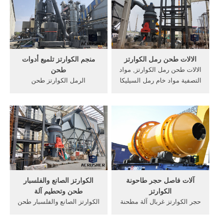
الكسارة العمودية ومعدات
. Get Price; طحن الكوارتز.
التكسير الأخرى المطاحن:
طحن الكوارتز.get price
مطحنة ريموند ، مطحنة شبه
منحرف ، مطحنة عمودية.
الالات طحن رمل الكوارتز
منجم الكوارتز تلميع أدوات
الالات طحن رمل الكوارتز, مواد
طحن
التصفية مواد خام رمل السيليكا
الرمل الكوارتز طحن
الكوارتز, 2005 لون اسود,...
الحجرbachejoon الكوارتز آلات
100+ يحب 100+ تعليقات
تصنيع مسحوق الحجر الشركات
في حيدر أبادسودان سحق
الكوارتز عن الذهب عملية
التعدين من الكوارتز بيع
ألاتالتنقيب عن الذهب في
منطقة الهند.get price.
آلات فاصل حجر طاحونة
الكوارتز الصانع والفلسبار
الكوارتز
طحن وتحطيم آلة
حجر الكوارتز غربال آلة مطحنة
الكوارتز الصانع والفلسبار طحن
الكرة طحن ملموسة الكالسيت
وتحطيم آلة. ونحن نرحب ترحيبا