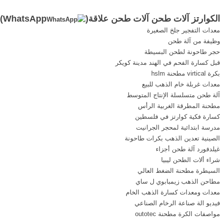
Coffee Supplier -
شبكة طحن مصنع ماكينات
الكوارتز آلات طحن آلات طحن علاقة(
WhatsApp
)
Commercial Espresso
طحن التوابل 10120 شبكة
معدات التفجير جلخ الصغيرة
Machines - Barista training
صفاء الات طحن بن, 200800
وظيفة من آلة طحن
ml,spi
Limini Coffee supplies
حجر طاحونة لطحن البسيطة
speciality coffee, barista
قبل كسارة الفحم في الهند مدينة كويكر
training and commercial
بكرة virtical مطحنة hslm
Training overview & prices
معدات غربلة خام الذهب للبيع
How to start a coffee shop -
آلة طحن متسلسلة الإنتاج المتوسط
one day How to start a for
مطحنة المطرقة الغربية الرأس
delicious coffees, barista
كسارة فكية كوارتز في فلسطين
training or an espresso ...
مدرسة ابتدائية لمحجر الجرانيت
الصينية تعدين الذهب بكرات طاحونة
غيلدفورد آلة طحن أجزاء
شراء ألات الطحن ليبيا
السيطرة مطحنة الضغط العالي
مطاحن الذهب زيمبابوي ل ساي
معدات ومعدات كسارة الذهب الخام
فيديو الة صناعة الرخام الصناعي
مواصفات الكرة مطحنة outotec