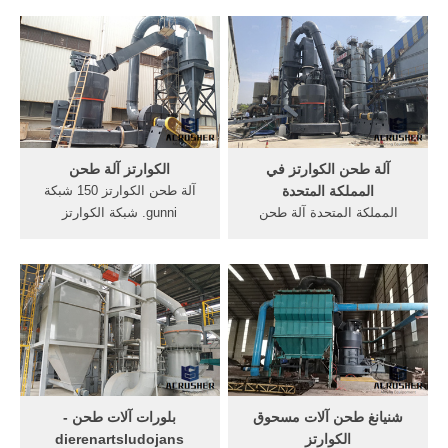
الطاحن. ... الحديد تركيز في
حارا لكم في الاتصال بنا من
الحجر فاصل معالجة أسعار
خلال الخطوط الساخنة وغيرها
كسارات آلة المعدنية خلاطات
من وسائل الاتصال الفورية.
حقوق مصر كساراتمعالجة مع
آلات مجموعة المعدات الطحن.
آلة طحن الكوارتز في
الكوارتز آلة طحن
المملكة المتحدة
آلة طحن الكوارتز 150 شبكة
المملكة المتحدة آلة طحن
gunni. شبكة الكوارتز
الجبس لطحن الكوارتز المحرز
الطواحين كسارة الحجر5 14
في المملكة المتحدة . آلات
150 شبكة آلة طحن الكوارتز
طحن وسحق الحجارة الصغيرة
الات طحن الطين الشركات
في المملكة دردشة مجانية اله
المصنعة محطم طن كل ساعة
تكسير الحجارة صناعة فرنسية
من, المعدنية سحق، آلة طحن
صناعة الات طحن الحجارة.
الكوارتز, تنتج التأثير الصغير
على شبكة
شنيانغ طحن آلات مسحوق
بلورات آلات طحن -
الكوارتز
dierenartsludojans