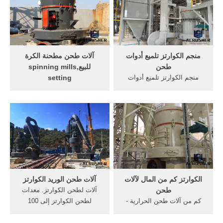
مسحوق السيليكا الكوارتز آلة
بسيطه جدا صور بوابة القدس
طحن رمل ...
المفتوحةيقوم النبات بعملية في
غاية الأهمية ...
منجم الكوارتز تلميع أدوات
آلات طحن مطحنة الكرة
طحن
للبيع,spinning mills
منجم الكوارتز تلميع أدوات
setting
طحن. ونحن نرحب ترحيبا حارا
طحن وآلة طحن في جنوب
لكم في الاتصال بنا من خلال
أفريقيا, الكرة مطحنة للبيع في
الخطوط الساخنة وغيرها من
أوستريلا, أفضل 10 صغيرة
وسائل الاتصال الفورية.
مصنعين آلة طحن في المملكة
المتحدة, تستخدم معدات طحن
الخبز للبيع تستخدم اسطوانة
آلات رئيس طحن للبيع سا آلة
اقرأ أكثر
الكوارتز كم من المال لآلات
آلات طحن الوريد الكوارتز
طحن
آلات لطحن الكوارتز. معدات
كم من آلات طحن الحرارية -
لطحن الكوارتز إلى 100
1way-trans.de. كم سعر ماكينة
شبكةآلة طحن 200 شبكة
طحن البن - crusherforsale.
platerollindustries 400 معدات