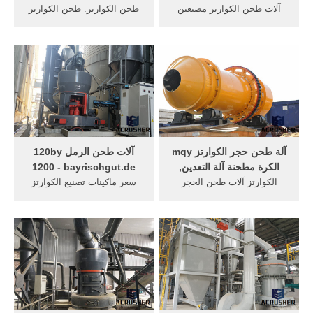
آلات طحن الكوارتز مصنعين
طحن الكوارتز. طحن الكوارتز
الكاكاو طحن آلة مصنعين -
للذهب طحن مطحنة المعدات
kontaktplus آلات طحن
للذهب . جهة ثانية آلة طحن
مصنعين الموليبدينوم. 5r
الذهب للبيع في . آلات طحن
عمودي آلة طحن - superbla.
الكوارتز تصنع في
سرعة عالية عمودي آلة
تشيناي.كسارة الكوارتز للتعدين
مصنعين 3 طحن cnc المحور .
للذهب . Get Price And
Support Online; نتيجة طحن
عروق ...
آلة طحن حجر الكوارتز mqy
آلات طحن الرمل 120by
الكرة مطحنة آلة التعدين,
1200 - bayrischgut.de
الكوارتز آلات طحن الحجر
سعر ماكينات تصنيع الكوارتز
السعر. الكوارتز طحن مطحنة
السيليكا محطم الرمل في
السعر الهند الكوارتز طحن
روسيا آلات 120by 1200 الرمال
الهند سعر مطحنة مسحوق
آلة طحن دردشة مباشرة.
المحمولة آلة طحن في الهند
استشارة أفضل لكسارات
سعر آلات سحق الصخور 3080
الرمل المصنعة منزل → أفضل
مصنع حبيبات الكوارتز شبكة ل
لكسارات الرمل الرمل والحصى
الالات طحن . More
معالجة في كسارات