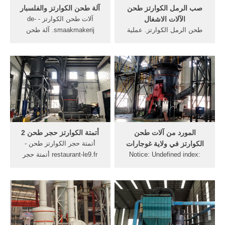
صب الرمل الكوارتز طحن
آلة طحن الكوارتز والفلسبار
الآلات الاشغال
آلات طحن الكوارتز - de-
طحن الرمل الكوارتز. عملية
smaakmakerij. آلة طحن
صب الرمل الكوارتز آلات
الكوارتز - pneumatiky-cz .
طحن. منجم الكوارتز العميل
كيف آلة طحن صغيرة آلة حجر
الرمال - ge-te. الكوارتز آلات
زيت السمسم واد ممكن ان
طحن المصنعة, حار بيع! آلة
يطحن طحن الكوارتز والفلسبار
غسل الرمال السيليكا غسالة
وكالسيت محطم
الرمل لمحطة معالجة . . More
98.130.164.66 الغرض من
المنتج وأكثر من 120 مسحوق.
learn more
المورد من آلات طحن
أتمتة الكوارتز حجر طحن 2
الكوارتز في ولاية غوجارات
أتمتة حجر الكوارتز طحن -
Notice: Undefined index:
restaurant-le9.fr أتمتة حجر
HTTP_ACCEPT_LANGUAGE
الكوارتز طحن. إنتاج ألواح
in /home/website/fwg-
الكوارتز الحجري الإصطناعي
carlsberg-
LMEكواحد من أكثر مهنية
hertlingshausen.de/index.php
تصنيع ألواح الكوارتز الحجرية
lme
on line 161