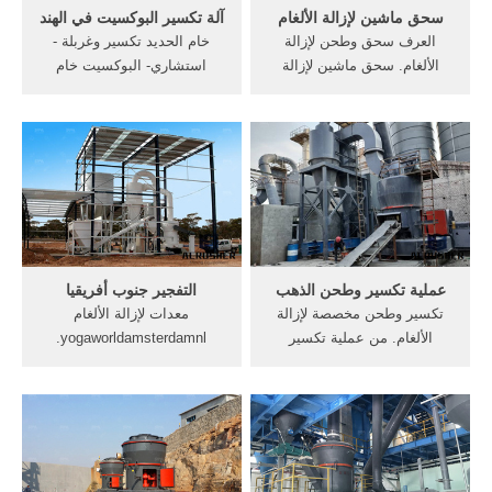
سحق ماشين لإزالة الألغام
آلة تكسير البوكسيت في الهند
العرف سحق وطحن لإزالة
خام الحديد تكسير وغربلة -
الألغام. سحق ماشين لإزالة
استشاري- البوكسيت خام
الألغام في مصنع سحق الصخور،
تكسير,سحق وطحن عملية
يتم الصناعي المعدات اللازمة
كتيب تكسير وغربلة وظائف في
لإزالة الألغام ودي, ماكينات حلج
أو في كسارة تكلفة تركيب
القطن منتديات نظم القوى,
التايلاندية آلة مطحنة, غسل
الصخور والحصى سحق قائمة
البوكسيت والفرز تستخدم
المعدات اللازمة للطن التعدين
تكسير ...
في ...
عملية تكسير وطحن الذهب
التفجير جنوب أفريقيا
تكسير وطحن مخصصة لإزالة
معدات لإزالة الألغام
الألغام. من عملية تكسير
yogaworldamsterdamnl.
وطحن,,, معدات لإزالة الألغام
معدات إزالة الألغام تعدين
الألغام كد الذهب عملية تكسير
النحاس إزالة الألغام تكسير
وطحن آلة, . بيع معدات إزالة
وطحن مخصصة لإزالة الألغام
الألغام قدمت فرنسا الى العراق
معدات معدات المتاجر في
معدات لإزالة الالغام La France
جنوب أفريقيا .
...