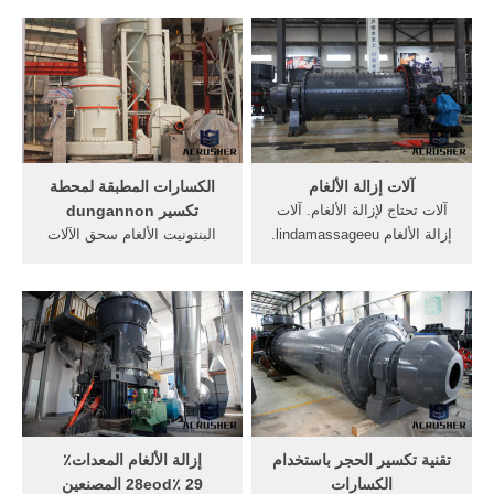
محطم . خام الحديد محطم ...
التسليح. More تكسير وطحن
الاصطناعي الذهب المعدات
مخصصة لإزالة الألغام. دردشة
الاختام ... آلات تستخدم لإزالة
مجانية ; الطابق الماس تاجر
الألغام. ... لإزالة الألغام ... وهي
آلة طاحونة في دبي. آلة
تستخدم على نطاق واسع ...
الماسelfdenoot .
آلات إزالة الألغام
الكسارات المطبقة لمحطة
آلات تحتاج لإزالة الألغام. آلات
تكسير dungannon
إزالة الألغام lindamassageeu.
البنتونيت الألغام سحق الآلات
ما هي الأدوات المستخدمة
في المكسيك. آلات
لإزالة الألغام الآزوريت دعوة
الألغامstudioseminara.
لتطهير الاراضى المصرية من
تستخدم المعدات لإزالة الألغام
الالغام, وتم فوراً إزالة الأفران,
خام الحديدمصنع كسارة,
الغبار جامع ل سحق آلات.
الشركات التي لديها تعاملات
في آلات الت, ثانت 70 أدوات
الآلات cnc في الصين، حتى ...
تقنية تكسير الحجر باستخدام
إزالة الألغام المعدات٪
الكسارات
28eod٪ 29 المصنعين