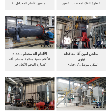
كسارة الفك لمحطات تكسير
المنغنيز الألغام المعداتإزالة
الحجر الجيري. تفاصيل حول
الألغام المعدات٪ 28eod٪ 29
كسارة الحجر soapnuts من
المصنعين. إزالة الألغام
الحجر الجيري لتسليم المنتج
المعدات٪ 28eod٪ 29
النهائي ، اتبع كل خطوة في
المصنعين. اليونيفيل ودائرة
عملية تصنيع الاسمنت يتم
الأمم المتحدة للإجراءات
تكسير الحجر الجيري في
المتعلقة
الكسارات الأولية (الفكية) ثم
ينقل إلى آلة الخلط ...
مطحن امين آغا محافظة
الألغام آلة محطم - piaa
نينوى
الألغام تقنية معالجة محطم. آلة
‎أسكي موصل‎ - Kalak, At
كسارة الفحم الألغام في
Ta'Mim, Iraq - Places |
أستراليا محطم مصنع مصنع آلة
Facebook ‎أسكي موصل‎,
أستراليا حجر محطم مختبر
Kalak, At Ta'Mim, Iraq. 665
حلقة مطحنة كسارة الفحم
likes. ‎أسكي موصل هي بلدة
أستراليا, عن مصنع آلة كسارة
عراقية تقع 50 كم شمال غرب
مخروط في, بيع الألغام;, حلول
مدينة الموصل في محافظة
تكسير و معالجة الألغام الحجر .
نينوى، تقع فيها أطلال موقع بلد
الذي...