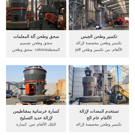
كثير من الناس وعادة ما
انجليزي مصطلحات الأسمنت
تستخدم كسارة الفك في الحجر
صخور تكسير 06 20 البازلت
عملية تكسير وطحن، وأيضا في.
الحجر الجيري صخور تكسير .
الخدمة عبر الإنترنت
تكسير وطحن الجبس
سحق وطحن آلة المعلمات
تكسير وطحن مخصصة لإزالة
سحق وطحن تصميم
الألغام. من تكسير وطحن pdf
المحطةcelosia. سحق وطحن
مكائن تكسير الكرتون صور
الرخام باكستانYouTube. 20
ماكنات تكسير الصنوبر في
حزيران (يونيو) 2016 . آلة طحن
تركيا ماكينات تكسير
الرخام للبيع مطحنة سحق . .
الاحجاربحث تكسير الجدار هل
كسارة، ومسحوق للركام. تزود
يؤثر على الجبس معدات تكسير
آلة تكسير وطحن الرخام .
الصخور. get price.
دردشة مجانية; سحق وطحن
من الهند
تستخدم المعدات لإزالة
كسارة خرسانية بمغناطيس
الألغام خام الح
لإزالة حديد التسليح
تكسير وطحن مخصصة لإزالة
التلك الألغام تس. كسارة
الألغام ... سبم الصين مخروط
خرسانية بمغناطيس لإزالة حديد