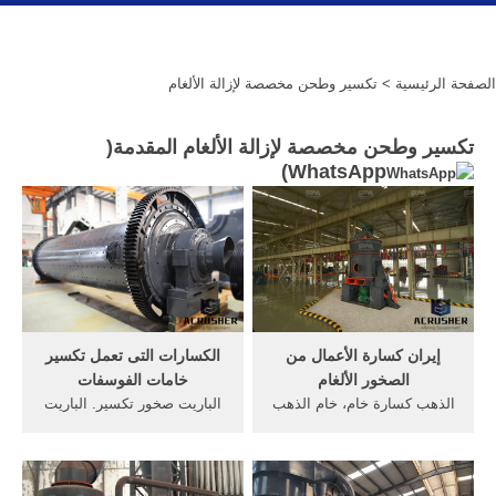
الصفحة الرئيسية
> تكسير وطحن مخصصة لإزالة الألغام
تكسير وطحن مخصصة لإزالة الألغام المقدمة(
)
WhatsApp
إيران كسارة الأعمال من
الكسارات التى تعمل تكسير
الصخور الألغام
خامات الفوسفات
الذهب كسارة خام، خام الذهب
الباريت صخور تكسير. الباريت
مطحنة طحن، جنوب أفريقيا
خام تكسير edi asia. الحجر
المحجر الذهب الألغام الرمل
الجيري صخور تكسير. 3 تموز
صنع الآلات المصنعة قد يعرف
يوليو 2016 قاموس عربي