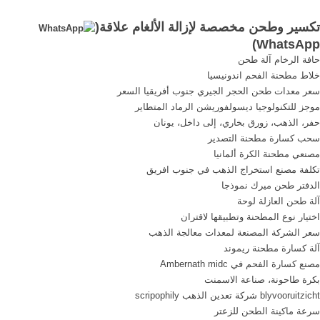
الاتصال من الشركات في جنوب
للأسمنت المقدمة. سحق
تكسير وطحن مخصصة لإزالة الألغام علاقة(
أفريقيا التي تقدم مصنع كسارة
وطحن المواد الخام للأسمنت
)
WhatsApp
. أبحث عن الألغام عقد إنتاج
‫مطحنة للاسمنت‬‎ - YouTube.
حافة الرخام آلة طحن
الفحم. الحصول على السعر
Jun 28, 2016 This video is
خلاط مطحنة الفحم اندونيسيا
unavailable.
سعر معدات طحن الحجر الجيري جنوب أفريقيا السعر
موجز للتكنولوجيا ديسولفوريشن الرماد المتطاير
حفر، الذهب، زورق بخاري، إلى داخل، يونان
سحب كسارة مطحنة التصدير
مصنعي مطحنة الكرة ألمانيا
تكلفة مصنع استخراج الذهب في جنوب افريق
الدفتر طحن ميرك نموذجا
آلة طحن العازلة لوحة
اختيار نوع المطحنة وتطبيقها لاقتران
سعر الشركة المصنعة لمعدات معالجة الذهب
آلة كسارة مطحنة ريموند
مصنع كسارة الفحم في Ambernath midc
بكرة طاحونة، صناعة الاسمنت
blyvooruitzicht شركة تعدين الذهب scripophily
سرعة ماكينة الطحن للزعتر