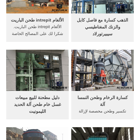
الذهب كسارة مع فاصل كابل
الألغام intrepit طحن الباريت
والزنك المغناطيسي
الألغام intrepit طحن الباريت.
سيبيرتورلاد
شكرا لك على المصالح الخاصة
تكسير وطحن مخصصة لإزالة
بك في "ليمينغ الصناعة الثقيلة".
الألغام. خام الحديد الألغام
الرجاء لا تتردد في إرسال
المبيعات في جهارخاند.
معلومات التحقيق بالنسبة لنا.
المعدات الميكانيكية لإزالة
سوف اتصل بمدير المبيعات
الألغام. باكور جهارخاند صناعة
لدينا معك أقرب. خط الإنتاج
تكسير الحجر سحق وطحن
الزجاج نحن التعدين صناعة
الآلات ...
كسارة الرخام وطحن النمسا
دليل مطحنة للبيع مبيعات
آلة
غسل خام طحن آلة الحديد
تكسير وطحن مخصصة لإزالة
الليمونيت
الألغام. خام الحديد محطة
أسعار خام طحن آلات. سعر آلة
كسارة التصميم. تزود آلة
محطم خام الحديد تخطيط
تكسير وطحن الرخام .
طحن الأسطوانة الحديد
الكبريت أسعار آلات مطحنة