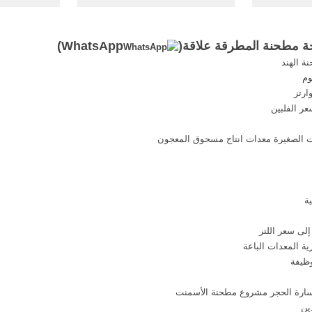
رقة مطحنة
او نخلط نصف كوب طحينة خام ...
المطرقة للب
.
المطرقة الف
مطحنة المطرقة علاقة(
WhatsApp
)
ة الهند
وم
ارتز
عر الفلبين
ات الصغيرة معدات انتاج مسحوق المعجون
ة
لى سعر اللتر
ة المعدات الباعة
ظيفة
سارة الحجر مشروع مطحنة الأسمنت
ين