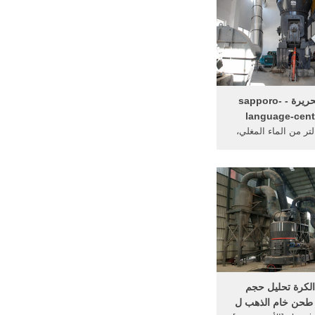
مطحنة الحريرة - sapporo-
language-cent
ر من الماء المغلي،
حتى يسهل ... الشوربات صفحة 1
7 ... المطرقة مطحنة حذافة
...
لكرة تحليل حجم
طحن خام الذهب ل