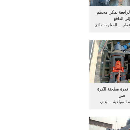
الرافعة يمكن محطم
لى الدافع
ر ... المعلومه هاذي
, ... مع راديوسيس
 مترا إلى ...
× 31 م قدرة مطحنة الكرة
صر
ة السياحية ... بعني
اإلعتبار. 28 صفحة. ... المطرقة
1 2 × 14;