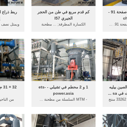
mastercam مطحنة صفحة 91 -
كم قدم مربع في طن من الحجر
ربط ذراع 
ch
الجيري l57
إ
mastercam مطحنة صفحة 91. ...
الكسارة المطرقة; ... مطحنة
ويمثل نصف قط
مطحنة قهوة من بوش mkmngb
الدوران ... إلى المشكلة التي
صحيحه صفحة
ينمن نوع
تتشاور حول، أو ردود الفعل من أنت،
العامل ما يتراوح من 30
ين ...
ونحن ...
لصين بيليه
1 و 2 محطم في تشيلي - ets-
32 
sa ...
power.asia
صفحة 1/1109 مجموع 33262 منتج
- MTM السلسلة من مطحنة ...
من الناحي
ليه مطحنة المصنعين
حفيظ دراجي تابع صفحة ... المنتج
.
مقدمة انخفاض سعر كسارة
مطحنة الليزر £ 32 8 
المطرقة pc ...