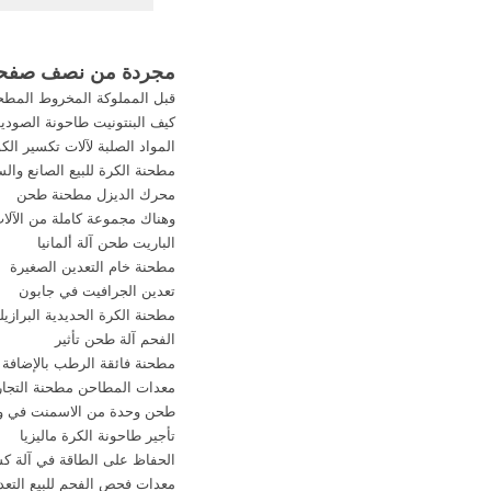
الجديدة كسارة المط
المحمولة ..
مجردة من نصف صفحة 
قبل المملوكة المخروط المطحن
كيف البنتونيت طاحونة الصودي
المواد الصلبة لآلات تكسير الكو
مطحنة الكرة للبيع الصانع والس
محرك الديزل مطحنة طحن
وهناك مجموعة كاملة من الآل
الباريت طحن آلة ألمانيا
مطحنة خام التعدين الصغيرة
تعدين الجرافيت في جابون
مطحنة الكرة الحديدية البرازيلي
الفحم آلة طحن تأثير
مطحنة فائقة الرطب بالإضافة إ
معدات المطاحن مطحنة التجاري
طحن وحدة من الاسمنت في و
تأجير طاحونة الكرة ماليزيا
الحفاظ على الطاقة في آلة ك
معدات فحص الفحم للبيع التعد