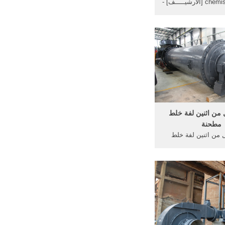
الكيمياء...chemistry [الأرشيـــــف] -
صفحة 2 - أخوية - Akhawia. 23 آب
(أغسطس) 2009 ... وهذا التحليل
لبسيط ...
 من اثنين لفة خلط
مطحنة
ل من اثنين لفة خلط
مطحنة ... صفحة مختارات 1 ...
ة من لغة إلى أخرى و
الإخلال ...