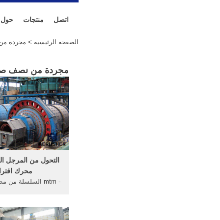
اتصل
منتجات
حول
الصفحة الرئيسية
> مجردة من
مجردة من نصف صفح
التحول من المرجل ال
محرك اقترا
- mtm السلسلة من 
... السطح الداخلي م
صفحة
من محرك البحث