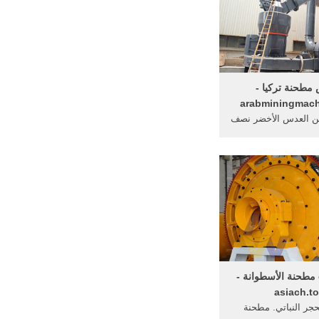
مطحنة تركيا -
arabminingmach
ن العدس الأخضر نصف
باكيت من المعكرونة 4–5 ... سينول.
granding مطحنة الأسطوانة -
asiach.t
ر النباتي. مطحنة