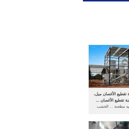
 تقطيع الأغصان ميل،
ة تقطيع الأغصان ...
ه مطحنة ... الخشب
نة الخشب المطرقة
مطحنة ماكينة ... منتج من نحو 253
...