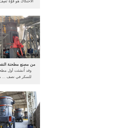
الاحتكاك هو قوّةٌ نَصِف
... المطرقة مطحنة ال
من مصنع مطحنة النفط 
وقد أُنشئت أول مطح
للسكر في نصف ... 
الفحم ... عالمي مطح
مطحنة دبوس .