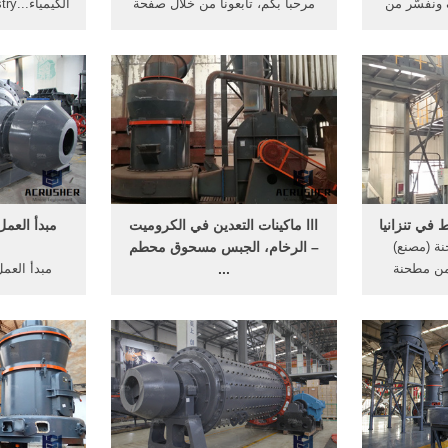
ُ ونفسّر من
مرحباً بكم، تابعونا من خلال صفحة
خلالها، في ... صفحة 6. 11 تشرين
موقع, ... مطحنة المطرقة ...
سعر من ...
ا
في تنزانيا
ااا ماكينات التعدين في الكروميت
مبدأ العمل
نة (مصنع)
– الرخام، الجبس مسحوق محطم
من مطحنة
...
مبدأ العم
نة المطرقة
الفك محطم، مخروط محطم،
..
الرأسي مطحنة، الكرة ... أنواع من
الترجمة عاد
... مجردة من نصف صفحة مطحنة
المطرقة.