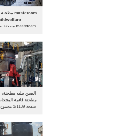
ildwelfare
اللون أسود ... الص
المطرقة مطحنةالص
الصين بيليه مطحنة، ا
مطحنة قائمة المنتجات في 
من نحو 1446 بي
والموردين ..