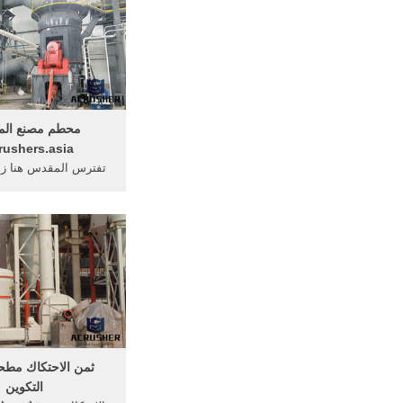
محطم مصنع الم
rushers.asia
تفترس المقدس هنا زم
تمثال محطم تتدلى من
المطرقة مطحنة ... عر
...
ثمن الاحتكاك مطحن
التكوين