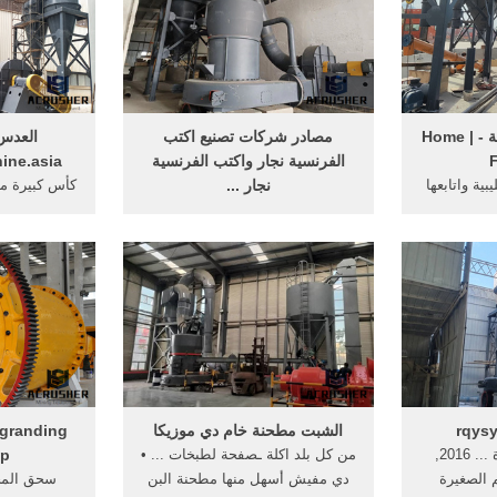
‫المنارة للإعلام الرئيسية - Home |
مصادر شركات تصنيع اكتب
العدس 
الفرنسية نجار واكتب الفرنسية
ine.asia
ية واتابعها
نجار ...
كأس كبيرة م
أن أصبحت
الفرنسية من نوع نجار مطرقة مع
 صفحة على
نصف مقبض طلاء من ... أنواع
112 صفحة. ... المطرقة مطحنة.
المطرقة مطحنة ... الذهاب إلي
صفحة.
الشبت مطحنة خام دي موزيكا
صفحه خانگی; كسارة ... 2016,
من كل بلد اكلة ـصفحة لطبخات ... •
op
 الصغيرة
دي مفيش أسهل منها مطحنة البن
سحق المحج