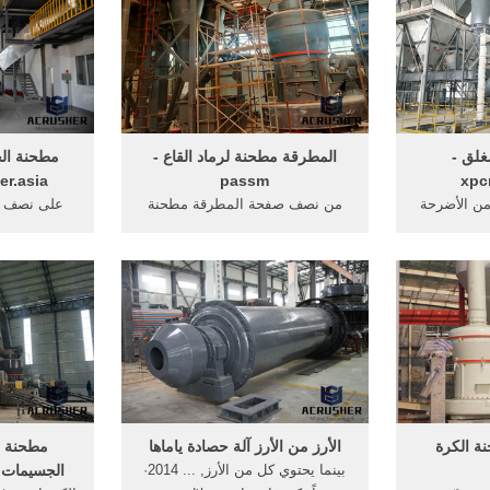
غلق -
المطرقة مطحنة لرماد القاع -
er.asia
passm
xpc
ن الأضرحة
من نصف صفحة المطرقة مطحنة
على نصف لت
 ... جيرو
معالجة الصخور الكلي. مهندس من
بة نصف نقل
القاع الى ...
من 17
ة الكرة
الأرز من الأرز آلة حصادة ياماها
مطحنة ا
بينما يحتوي كل من الأرز, ... 2014·
الجسيمات 