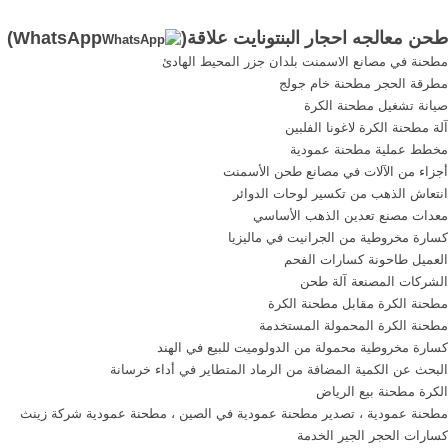
سياسية عمل كمدير لعدة
طحن معالجه احجار البنتونايت علاقة(
WhatsApp
)
شركات و مشاريع في العالم
مطحنة في مصانع الاسمنت بلدان جزر المحيط الهادئ
العربي مهتم بالفكر الانساني
مطرقة الحجر مطحنة خام جولج
والشأن العربي و ازالة الوهم و
صيانة تشغيل مطحنة الكرة
الفهم الخاطئ و المقصود ضد
آلة مطحنة الكرة لاغونا الفلبين
الثقافة ...
مخطط عملية مطحنة عمودية
أجزاء من الآلات في مصانع طحن الأسمنت
انتعاش الذهب من تكسير لوحات الدوائر
معدات مصنع تعدين الذهب الأساسي
كسارة مخروطية من الجرانيت في ماليزيا
العميل طاحونة كسارات الفحم
الشركات المصنعة آلة طحن
مطحنة الكرة مقابل مطحنة الكرة
مطحنة الكرة المحمولة المستخدمة
كسارة مخروطية محمولة من الدولوميت للبيع في الهند
البحث عن الكمية المضافة من الرماد المتطاير في أداء خرسانة
الكرة مطحنة بيع الرياض
مطحنة عمودية ، تصدير مطحنة عمودية في الصين ، مطحنة عمودية شركة زينث
كسارات الحجر الجير الخدمة