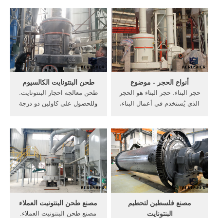
التطبيق من سرعة ارتفاع
معالجه احجار البنتونيت 28
أسعار, ريموند مطحنة نوع يم
أيلول (سبتمبر) 2013 اصغر
130 - linda-massageeu,
حجم ماكينة طحن احجار
الرأسي مطحنة الأسطوانة
Shanghai Company معالجة
طحن الجدول سرعة سرعة
الاحجار هذه المكائن الإستعمال
سرعة طاحونة, ارتفاع ضغط
.
سرعة متوسطة مطحنة .
أنواع الحجر - موضوع
طحن البنتونايت الكالسيوم
حجر البناء. حجر البناء هو الحجر
طحن معالجه احجار البنتونايت.
الذي يُستخدم في أعمال البناء،
وللحصول على كاولين ذو درجة
وهو أحد أنواع البناء الحديث،
عالية من النقاوة يتم معالجة
حيث إنّه يُعطي مظهراً جميلاً
الخام (بعد طحنه وتنخيله ..
للبناء، وأصبح حالياً هو الطابع
وعادة ما يتم طحن خام
الغالب على المباني الحديثة،
البنتونايت إلى أقل من 200
حيث أصبح بديلاً بشكل ظاهر
mesh ويتم تنشيط البنتونايت
للطوب ...
بإضافة ..
مصنع فلسطين لتحطيم
مصنع طحن البنتونيت العملاء
البنتونايت
مصنع طحن البنتونيت العملاء.