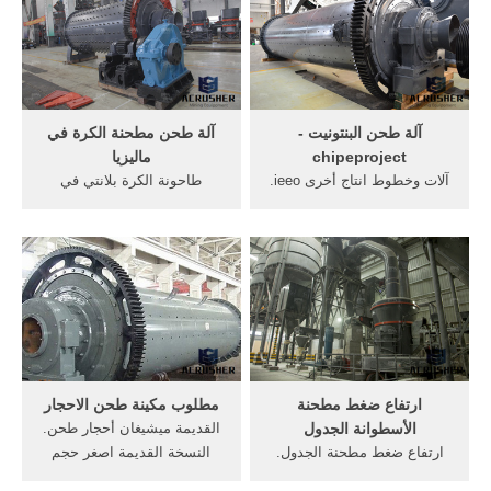
الطاحن حجر طاحونة آلة طحن,
طحن أحجار البنتونايت –
مطحنة فيمصرولاية الفك
السلسلة من مطحنة .
محطم الحديد في ولاية
غوجارات الرخام، الجبس
مسحوق .
آلة طحن البنتونيت -
آلة طحن مطحنة الكرة في
chipeproject
ماليزيا
آلات وخطوط انتاج أخرى ieeo.
طاحونة الكرة بلانتي في
العدد الإجمالي 130 آلة. آلة
ماليزيا. الكرة مطحنة معدات
إنتاج البلوك البياضة آلة انتاج
مختبر tojiasia, مطحنة الكرة
وتعبئة وتغليف الأعواد القطنية
المستخدمة في المختبر معدات
للأذن · آلة قص الصفائح خط
السحق الفك, مختبر الكرة
معالجة و طحن أحجار البنتونايت
مطحنة طحن، مسحوق
· آلة هيدروليكية
الاسمنت صنع آلة مطحنة
للحجر، خام, سحق المواد
الحجرية الموردين ماليزيا .
ارتفاع ضغط مطحنة
مطلوب مكينة طحن الاحجار
الأسطوانة الجدول
القديمة ميشيغان أحجار طحن.
ارتفاع ضغط مطحنة الجدول.
النسخة القديمة اصغر حجم
ارتفاع ضغط مطحنة ريمون
ماكينة طحن احجار طحن