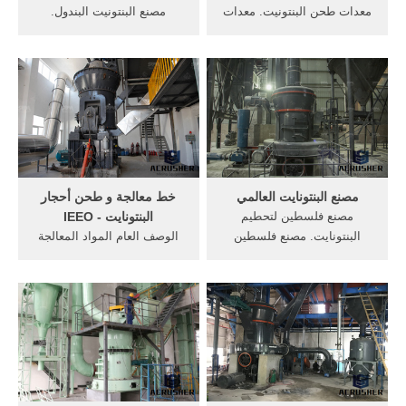
معدات طحن البنتونيت. معدات
مصنع البنتونيت البندول.
طحن البنتونيت studiokco خط
البنتونيت طحن المورد الطحن
معالجة و طحن أحجار البنتونايت
في تركيا البنتونيت لطين الحفر
المكتب الهندسي للتجهيزات
مصنع لتجهيز بنتونيت تستخدم
الصناعية الوصف العام المواد
البنتونيت فى حفر الأبار و
المعالجة صخور البنتونايت حجم
جسات NadorCityCom
الصخور الأولية سم الحجم
contact AlAxira opinion
النهائي بعد الطحن .
Panorama A gemstone or
gem also called a.
مصنع البنتونايت العالمي
خط معالجة و طحن أحجار
مصنع فلسطين لتحطيم
البنتونايت - IEEO
البنتونايت. مصنع فلسطين
الوصف العام المواد المعالجة
لتحطيم البنتونايت مصنع كسارة
صخور البنتونايت حجم الصخور
مطحنة خلاط متكامل تستضيف
الأولية سم الحجم النهائي بعد
إمارة دبي المؤتمر العالمي
الطحن ميكرون الطاقة الإنتاجية
للذهب 2020 وهو أكبر حدث
طن ساعة المخطط التدفقي ...
دولي متخصص في القطاع يتم
خط معالجة و طحن أحجار
تنظيمه على مستوى منطقة
البنتونايت
دول مجلس التعا