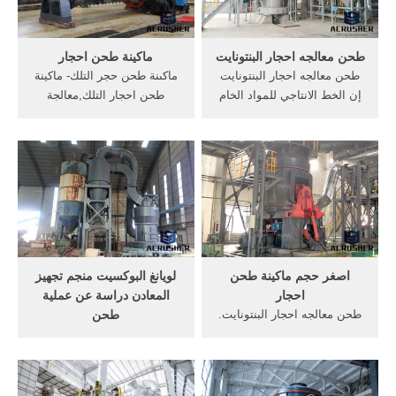
التعدين ومواد . More
طحن معالجه احجار البنتونايت
ماكينة طحن احجار
طحن معالجه احجار البنتونايت
ماكىنة طحن حجر التلك- ماكينة
إن الخط الانتاجي للمواد الخام
طحن احجار التلك,معالجة
يحتوي علي مغذي هزاز وكسارة
الاحجار » مشروع معالجة
فكية وكسارة تصادمية وغربال
الاحجار » ماكىنة طحن حجر
هزاز وحزام ناقل ونظام التحكم
التلك الخط الانتاجي لتكسير
الالكتروني المركزي الخ .
الأحجار » 80t/h - 120t/h
المتوسطة » 80t/h-120t/h
الصلبة » 150t/h-200t/h
المتوسطة ...
اصغر حجم ماكينة طحن
لويانغ البوكسيت منجم تجهيز
احجار
المعادن دراسة عن عملية
طحن معالجه احجار البنتونايت.
طحن
اصغر حجم ماكينة طحن احجار-
تكوين المعدات من 1.83
sbm الشركة. مؤقتًااصغر حجم
مطحنة مسحوق طحن. أكثر من
ماكينة طحن احجار. خط معالجة
متخصصون ببيع المعدات الثقيله
و طحن أحجار... الاتصال المورد
طحن معالجه احجار البنتونايت