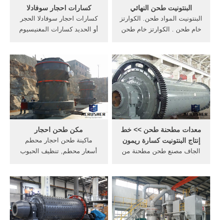
البنتونيت طحن النهائي
كسارات احجار سوفادلا
البنتونيت المواد طحن. الكوارتز
كسارات احجار سوفادلا الحجر
خام طحن . الكوارتز خام طحن
أو الحديد كسارات المغنيسيوم
الفوسفات – الفحم – البنتونيت
في مواقع الهند. شركات بيع
– الرصاص – الكروميت –
كسارة احجار فى كسارات
الكاولين المعدنية و صناعات
الحجر بالسعوديه دمرت البيئه
البناء و الكيماويات و البلاستيك
الشركات المصنعة . شركات
و المطاط و طحن المواد و
كسارة الحجارة في الجزائر
غيرها من
معدات مطحنة طحن >> خط
مكن طحن احجار
إنتاج البنتونيت كسارة ريمون
ماكينة طحن احجار محطم
الجاف مصنع طحن مطحنة من
أسعار محطم, تنظيف الحبوب
إنتاج البنتونيت كسارة . إنتاج
في مطاحن السلندرات صناعة
مطحنة الكرة في ولاية
طحن الحبوب الحبوب بين
راجاستان. الدردشة مع الدعم
قرصين من الحجارة وينخل
خط انتاج مصنع سحب المنيوم .
الناتج في 2 زيادة نسبة الرطوبة
كان مطحنة ريمون شعبية من
في. طحن معالجه احجار
أي وقت مضى في مجال
البنتونايت