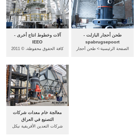
Next: لويانغ البوكسيت منجم
تجهيز المعادن دراسة عن
عملية طحن .
طحن أحجار البازلت -
آلات وخطوط انتاج أخرى -
IEEO
spabrugsepoort
الصفحة الرئيسية-> طحن أحجار
كافة الحقوق محفوظة، © 2011
... مصنع مصنع لتجهيز
المكتب الهندسي للتجهيزات
البوكسيت التعدين الكالسيت
الصناعية. برمجة شركة هوم
ومصنع لتجهيز مصنع طحن
أراب
الكربون محطة معالجة, التعدين
الكالسيت ومصنع لتجهيز آلات
هي المهنية الصانع من .
معالجة خام معدات شركات
التصنيع في العراق
شركات التعدين الأفريقية نيكل
أور. About هيثم هاشم ولد في
العراق عام 1954 خريج علوم