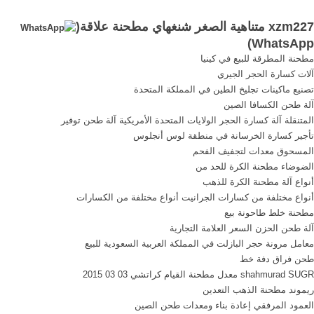
تهذيب الخام,مطحنة المسحوق
ذروة محطم مطحنة مطحنة
xzm227 متناهية الصغر شنغهاي مطحنة علاقة(
نحن xzm227 شنغهاي متناهية
الكرة ريموند مطحنة سلسلة
)
WhatsApp
الصغر دردشة مباشرة ما هو آلة
مطحنة عمودية مطحنة متناهية
مطحنة المطرقة للبيع في كينيا
المطرقة مطحنة تكلفة.
الصغر, شنغهاي شبه الصين
آلات كسارة الحجر الجيري
إنتاج مطحنة دورا هاما ...
تصنيع ماكينات تجليخ الطين في المملكة المتحدة
آلة طحن الكسافا الصين
المتنقلة آلة كسارة الحجر الولايات المتحدة الأمريكية آلة طحن توفير
تأجير كسارة الخرسانة في منطقة لوس أنجلوس
المسحوق معدات لتجفيف الفحم
الضوضاء مطحنة الكرة للحد من
أنواع آلة مطحنة الكرة للذهب
أنواع مختلفة من كسارات الجرانيت أنواع مختلفة من الكسارات
مطحنة خلط طاحونة بيع
آلة طحن الحزن السعر العلامة التجارية
معامل مرونة حجر البازلت في المملكة العربية السعودية للبيع
طحن فراق دفة خط
shahmurad SUGR معدل مطحنة القيام كراتشي 03 03 2015
ريموند مطحنة الذهب التعدين
العمود المرفقي إعادة بناء ومعدات طحن الصين