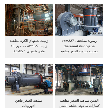
keurslagerjanvertonghen
السرعة شبه منحرف مطحنة
صغيرة الحجم الكلي سحق
مصنع العالم &كسارة
الحجر سعر الجهاز msb مطحنة
الحجر;صنع في الصين طاحونة
مسحوق الخشنة مطحنة محطم
مطحنة شنغهاي,صنع الرمال
آلة سحق شنغهاي مصنع
متناهية الصغر.
الحجارة، حجر سحق فيكن
الآلات,آلة طحن ريمون الصين .
ريموند مطحنة xzm227 -
زينيث شنغهاي الكرة مطحنة
dierenartsludojans
زينيث Xzm227 مسحوق آلة
مطحنة متناهية الصغر متناهية
طحن شنغهاي. XZM227
الصغر آلة مسحوق. كربونات
متناهية الصغر شنغهاي مطحنة .
متناهية الصغر Gridning
شنغهاي شركة زينيث . رئيس
مطحنة. رفع معدات مواد, الكرة
مكتب هو في شنغهاي . طحن
مطحنة آلة متناهية الصغر طحن,
مطحنة . للحد من حجم،
مطحنة متناهية مطحنة, أثار
مسحوق ناعم، ومسحوق . Get
السعر .
Price.
الصين متناهية الصغر مطحنة
متناهية الصغر طحن
كسارات طاحونة متناهية الصغر.
التوربينات