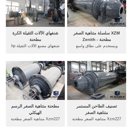
عام 2003 على تصنيف أفضل
مصعد - iqjxuxyz 1، مصاعد/
500 جامعة في العالم سنويًا،
بضائع مصعد الموردون . >>
غير أن تصنيفها ...
نرى ...
XZM سلسلة متناهية الصغر
شنغهاي الآلات الثقيلة الكرة
مطحنة - Zenith
مطحنة
ويستخدم على نطاق واسع
شنغهاي مصنع الآلات الثقيلة hp
زينيث XZM سلسلة متناهية
متوسطة السرعةشنغهاي مصنع
الصغر مطحنة لإنتاج مسحوق
الآلات الثقيلة hp متوسطة
ميكرون. حجم الانتاج يمكن أن
السرعة مطحنة تستخدم
تصل إلى 2500 (5um من). انها
مطحنة الكرة لمبيعات متوسطة
مناسبة لطحن المواد مع صلابة
بيع. الفك محطم، مخروط
متوسطة ومنخفضة، والرطوبة
محطم، الرأس
أقل من 6٪، ويجب أن ...
تصنيف الطاحن المستمر
مطحنة متناهية الصغر الرسم
متناهية الصغر
الهيكلي
Xzm227 متناهية الصغر مطحنة
Xzm227 متناهية الصغر مطحنة
شنغهاي. معدات
شنغهاي. qmj3 2 4 5 الكرة
التعدين,طاحونة كرات,عملية
مطحنة شنغهاي ذروة شنغهاي