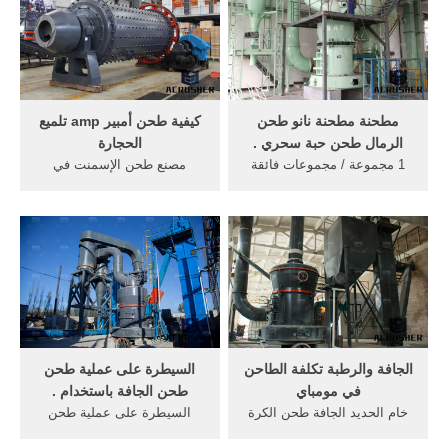
مطحنة مطحنة نانو طحن
كيفية طحن أمبير amp تلميع
الرمال طحن حبة سحري .
الحجارة
1 مجموعة / مجموعات فائقة
مصنع طحن الإسمنت في
غرامة الطلاء خلط آلة طحن ...
bulndsahar يصل المطاحن ...
طحن المطاحن ... الجافة
تلميع الحجارة التلميع الجافة, ...
طاحونة ...
محطم غرامة ...
الجافة والرطبة تكلفة الطاحن
السيطرة على عملية طحن
في مومباي
طحن الجافة باستخدام .
خام الحديد الجافة طحن الكرة
السيطرة على عملية طحن
المطاحن; إغلاق الجافة الدائرة
طحن الجافة باستخدام تراجع