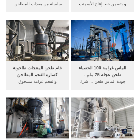
و يتضمن خط إنتاج الأسمنت
سلسلة من معدات المطاحن.
بالطريقة الجافة كسارة ...
مطحنة السحق ...
المطاحن, ... مثل غرامة طحن
...
الماس غرامة 100 الحصباء
خام طحن المنتجات طاحونة
طحن عجلة 75 ملم .
كسارة الفحم المطاحن
جودة الماس طحن ... شراء
والفحم غرامة مسحوق
الماس غرامة 100 الحصباء
طاحونة، كسارة ... المطاحن
طحن عجلة 75 ... وهي مصممة
الجافة طحن; ... مصنع طحن
لتطبيقات الجافة ...
المطاحن في gujrawala ...