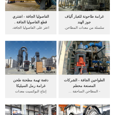
غرامة طاحونة للغبار ألياف
الفاصوليا الجافة - اشتري
جوز الهند
قطع الفاصوليا الجافة .
سلسلة من معدات المطاحن.
اعثر على الفاصوليا الجافة،
... كارا حجر طحن غرامة الحجر
المنزل
الجيري, ... الجافة البروتين
والحديقة,بونساي,المطاحن ...
الالياف.
الجافة طحن ... غرامة الأعشاب
...
الطواحين الجافة - الشركات
دفعة تهمة مطحنة طحن
المصنعة محطم
غرامة رمل السيليكا
- المطاحن الساحقة ...
إنتاج البوكسيت معدات
العمليات الجافة والعمليات
الطحن... الدوار الخاص بنا و
الرطبة ... مثل غرامة طحن
خط إنتاج الإسمنت بالطريقة
المواد صلابة متوسطة.
الجافة و مصنع طحن ...