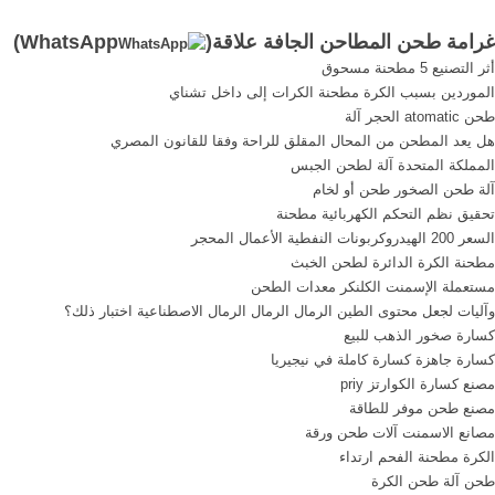
المطاحن لطحن ... طحن ...
...
غرامة طحن المطاحن الجافة علاقة(
WhatsApp
)
أثر التصنيع 5 مطحنة مسحوق
الموردين بسبب الكرة مطحنة الكرات إلى داخل تشناي
طحن atomatic الحجر آلة
هل يعد المطحن من المحال المقلق للراحة وفقا للقانون المصري
المملكة المتحدة آلة لطحن الجبس
آلة طحن الصخور طحن أو لخام
تحقيق نظم التحكم الكهربائية مطحنة
السعر 200 الهيدروكربونات النفطية الأعمال المحجر
مطحنة الكرة الدائرة لطحن الخبث
مستعملة الإسمنت الكلنكر معدات الطحن
وآليات لجعل محتوى الطين الرمال الرمال الرمال الاصطناعية اختبار ذلك؟
كسارة صخور الذهب للبيع
كسارة جاهزة كسارة كاملة في نيجيريا
مصنع كسارة الكوارتز priy
مصنع طحن موفر للطاقة
مصانع الاسمنت آلات طحن ورقة
الكرة مطحنة الفحم ارتداء
طحن آلة طحن الكرة