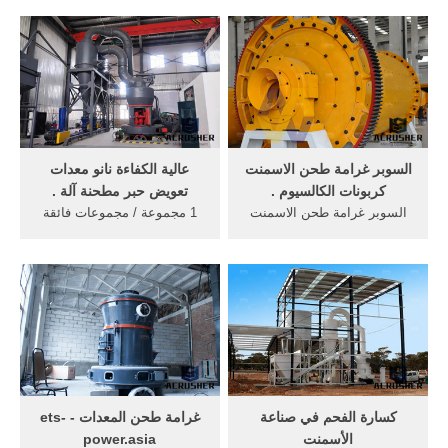
طحن لطحن خام ... غرامة
مطحنة - ... ميزات الكرة
طحن وتعويم ...
مطحنة واحد غرامة طحن ...
السوبر غرامة طحن الاسمنت
عالية الكفاءة نانو معدات
كربونات الكالسيوم .
تعويض حبر مطحنة آلة .
السوبر غرامة طحن الاسمنت
1 مجموعة / مجموعات فائقة
كربونات الكالسيوم الفضة
غرامة الطلاء خلط آلة طحن ...
الكهربائية مطحنة للسياراتUS
طحن المطاحن ... الجافة
$ 78000-93000Qingdao ...
طاحونة ...
كسارة الفحم في صناعة
غرامة طحن المعدات - ets-
الأسمنت
power.asia