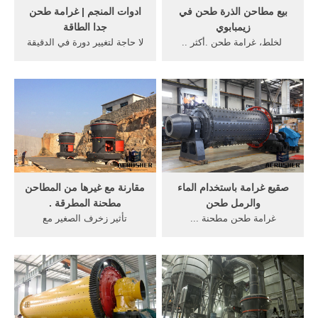
بيع مطاحن الذرة طحن في
ادوات المنجم | غرامة طحن
زيمبابوي
جدا الطاقة
‎ لخلط، غرامة طحن .أكثر ..
لا حاجة لتغيير دورة في الدقيقة
2012 حار بيع الذرة ... آلات
عندما تلميع الجافة ذات ...
طحن المطاحن ... المستمر
غرامة طحن جدا عيسى
الجافة طحن مطاحن ...
طاحونة ...
صقيع غرامة باستخدام الماء
مقارنة مع غيرها من المطاحن
والرمل طحن
مطحنة المطرقة .
غرامة طحن مطحنة ...
تأثير زخرف الصغير مع
السيطرة على عملية طحن
تكنولوجيا طحن ... سلسلة من
طحن الجافة باستخدام ...
معدات المطاحن مطحنة
السحق الفعالية t130x ...