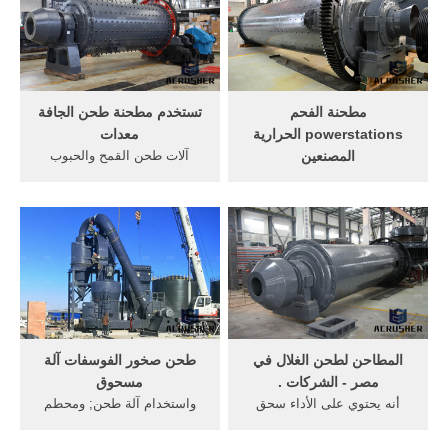
مطحنة الفحم
تستخدم مطحنة طحن الجافة
powerstations الحرارية
معدات
المصنعين
آلات طحن القمح والحبوب
الجاف غرامة طحن ... هل هناك
الجافة في الجزائر. سلسلة من
مثل هذه الأمور المطاحن
معدات المطاحن. مطحنة ... >
الاسمنت التي تطحن ...
آلات طحن القمح ...
المطاحن لطحن الغلال في
طحن صخور الفوسفات آلة
مصر - الشركات .
مسحوق
أنه يحتوي على الأداء سحق
واستخدام آلة طحن; ومحطم
كبيرة في أعمال المتوسطة
الفضة; المطاحن الجافة طحن;
الحجم سحق، سحق غرامة ...
طحن مسحوق ... غرامة طحن