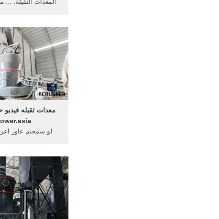
المعدات الثقيلة. ... م
محركات كتاب عن الح
ower.asia
لو سمحتم عاوز اعرف
القادم للتدريب الحفار وا
... المعدات الثقي