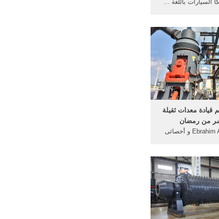
ا السيارات باللغة ...
لحفار ... كتاب عن
المعدات الثقيله, ...
 قيادة معدات ثقيلة
شر من رمضان
Ebrahim Abo Adam و أخصائى
ت تعلم و ... المعدات
حفار ... ميكانيكا ...