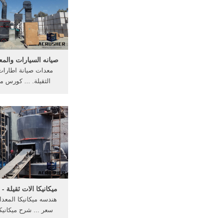
صيانه السيارات والمعد
معدات صيانة اطارات
الثقيلة. ... كورس ميك
الثقيلة. تعلم وأحترف 
ميكانيكا الات ثقيلة - whyfor.tk
هندسه ميكانيكا المعدا
سعر ... شرح ميكانيك