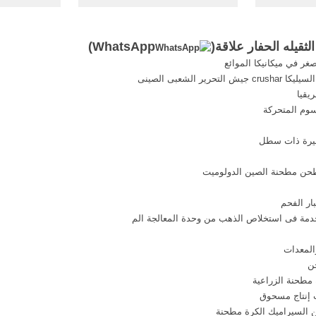
المعدات الثقيلة. الثلاثاء, مارس 27
الثقيلة منتر
...
لثقيله الحفار علاقة(
WhatsApp
)
غر في ميكانيكا الموائع
يقيا
سوم المتحركة
غيرة ذات سطل
طحن مطحنة الصين الدولوميت
ار الفحم
خدمة فى استخلاص الذهب من وحدة المعالجة الم
المعدات
ن
مطحنة الزراعية
ن السيراميك الكرة مطحنة