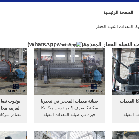
الصفحة الرئيسية
كا المعدات الثقيله الحفار
ت الثقيله الحفار المقدمة(
WhatsApp
)
ا المعدات
صيانة معدات المحجر في نيجيريا
يوتيوب تصام
ميكانيكا صرف ¶ مهندسين ميكانيكا
العربيه مح
ت الثقيله
خبره فى صيانه المعدات الثقيله
مصادر شركات
يكا المعدات
لاتقل عن 5 سنوات ... الحفار ...
للبيع ومطحنة
ات ...
القهوة الفول · 2016 