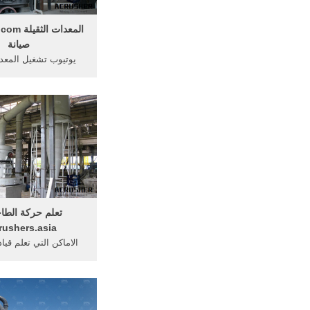
صيانة
يوتيوب تشغيل المعدا
الحفار ... مهندس ميكاني
الثقيلة‎ تعلم ...
تعلم حركة الطاح
rushers.asia
الاماكن التي تعلم قيا
الثقيلة; تعلم ميكانيك
الثقيله الحفا