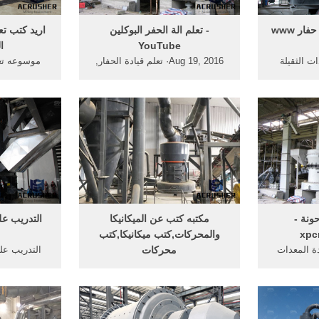
المعدات الثقيلة com حفار www
‫تعلم الة الحفر البوكلين‬‎ -
اريد كتب تع
YouTube
ا
ت الثقيلة
Aug 19, 2016· تعلم قيادة الحفار,
موسوعه تعل
كا خبرة ...
سياقة بوكلان, الات الحفر, تعليم
الثقيله. كتب
الحفار, تعليم قيادة المعدات الثقيلة,
نظام اوبل 
ونة -
مكتبه كتب عن الميكانيكا
التدريب عل
xpc
والمحركات,كتب ميكانيكا,كتب
دة المعدات
محركات
التدريب على
ا المعدات
مكتبه كتب عن الميكانيكا
مركز التدريب
ر;
والمحركات,كتب ميكانيكا,كتب
6 اك
محركات كتاب عن الحفار الهيدرولك