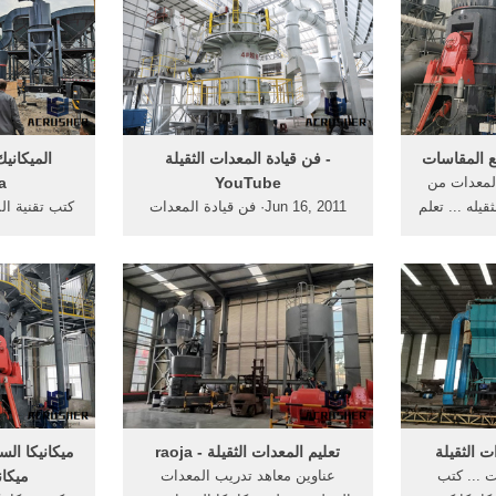
 المقاسات
‫فن قيادة المعدات الثقيلة‬‎ -
المعدات من
YouTube
a
يله ... تعلم
Jun 16, 2011· فن قيادة المعدات
 ...
الثقيلة seef330. Loading...
Unsubscribe from seef330?
الأنظمة الهيد
Cancel Unsubscribe. Working...
...
ت الثقيلة
تعليم المعدات الثقيلة - raoja
ميكانيكا السي
ت ... كتب
عناوين معاهد تدريب المعدات
ميكان