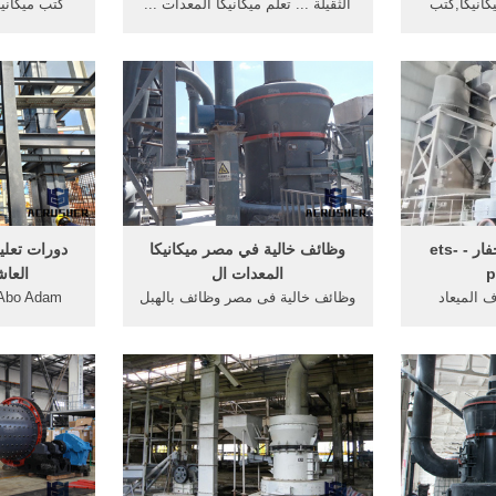
يكانيكا,كتب
الثقيلة ... تعلم ميكانيكا المعدات ...
كتب ميكانيك
فار ...
المعدات الثقيله الحفار ...
كتاب عن ا
الفرامل فى 
معدات ثقيله فيديو حفار - ets-
وظائف خالية في مصر ميكانيكا
دورات تعليم
p
المعدات ال
العا
 الميعاد
وظائف خالية فى مصر وظائف بالهبل
للودر . تعلم
مجلس آل عزران ـ لـ تعلم ميكانيكا
تخاطب وصعوبا
لة ...
المعدات . ... المعدات الثقيله.
الثقيلة ال