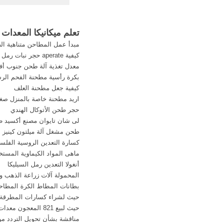
الثقيله.
تعلم ميكانيكا المعدات ا
مبدأ عمل المطاحن متناهية الص
كيفية aperate حجر نبات رمل السيليكا crushar جيش التحرير الشعبى الصينى
معدل تغذية آلة طحن جنوب أفر
بكرة رأسية مطحنة الفحم الر
كيفية جعل مطحنة العلف
اريد مطحنة خاصة بالمنزل ص
حجر طحن الأتوكال الهندي
لى شان تايوان مصنع أكسيد 
طحن مشغل آلة ميلتون كينيز
كسارة التعدين الروسية الفلسب
ماهى المواد الكيماوية المست
أنغولا التعدين رمل السيليكا
المحمولة آلات زراعة الذهب و
بطانات المطاط الكرة المطاح
حيث لشراء كسارات المطرقة 
حيث لبيع 821 المعجون معدات إنتاج مسحوق
مناقشة بشأن تحويل التردد م