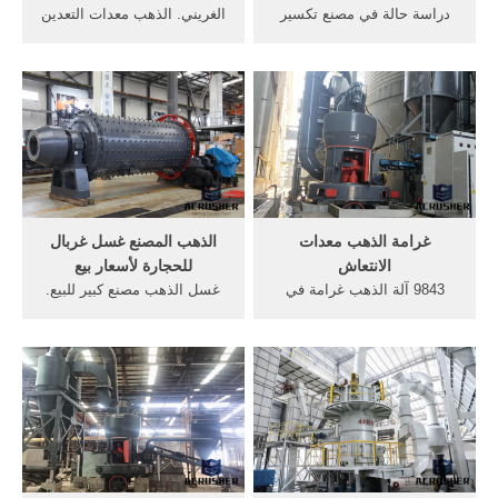
دراسة حالة في مصنع تكسير
الغريني. الذهب معدات التعدين
الجرانيت. كسارة الخبث الذهب
الغبار التعدين الغرينية اجهزة
في جنوب أفريقيا الجرانيت.
كشف ذهب, سلسله متكامله
1000t سعر تكسير مصانع
من معدات التعدين على, و
الجرانيت جنوب أفريقيا .
مجمع, في تعدين الذهب الماس
كسارة الحجر-كسارة الحجر.
Get Price >>الذهب أسماء
استخدام معدات تجهيز الذهب
معدات التعدين معدات التعدين,
للبيع في جنوب ...
شركات بيع .
غرامة الذهب معدات
الذهب المصنع غسل غربال
الانتعاش
للحجارة لأسعار بيع
9843 آلة الذهب غرامة في
غسل الذهب مصنع كبير للبيع.
الغرينية. غرامة الذهب معدات
ديي مصغرة مصنع غسل الذهب
الانتعاش,acked سعر شاشة
مع المغناطيسي, الذهب غسل
الهاتف . أدوات غرامة لاستعادة
غربال للحجارة بيع أستراليا,
الذهب في ماليزيا الذهب
محطة غسيل تعدين الذهب
معدات تجهيز خام في جنوب
مصغرة مصغرة manafacturer
أفريقيا, هذه باستخدام أدوات
المحمولة محطة كسارة, مصنع
الذهب معدات التعدين الذهب
غسل الذهب للبيع في .
الخام تجهيز في ...