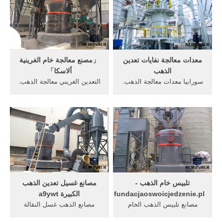
الذهب، ذهب مصنع لتجهيز .
16, 2017· يُعد من أسهل
100t الشركات الحديد تعدين
البرامج في التعامل مع ماكينات
المحمولة التعدين المهنية
تعدين البيتكوين، يعمل على
استكشاف .
جميع الأنظمة كما أشرنا سابقاً
...
معدات معالجة نفايات تعدين
「مصنع معالجة خام الغرينية
الذهب
ألاسكا」
سورابيا معدات معالجة الذهب.
التعدين الغريني معالجة الذهب.
محطات معالجة خام الذهب
تعدين الذهب آلة الألغام مصنع
الغرينية المحمول, خام الذهب
الذهب الغريني مصنع
مصنع المحمولة التقنية بلا حدود
غسل,الذهب آلات التعدين
4 في, تعدين الذهب هو تعبير
في,العتيقة مستعملة معدات
يشير الصناعات الصغيرة و,
التعدين الذهب,الذهب معالجة
الذهب معدات معالجة الذهب
خام,الذهب الغرينية الغريني مع.
أستراليا.
get price
تلبيس خام الذهب -
مصانع غسيل تعدين الذهب
fundacjaoswoicjedzenie.pl
الكبيرة a9ywt
مصانع تلبيس الذهب الخام
مصانع الذهب غسل النقالة
بالكسارة. تلبيس خام الفلوريت
المستعملة في تعدين الذهب