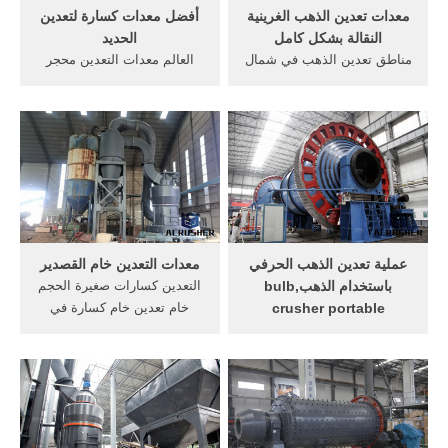
معدات تعدين الذهب الغرينية
أفضل معدات كسارة لتعدين
النقالة بشكل كامل
الحديد
مناطق تعدين الذهب في شمال
العالم معدات التعدين محجر
شرق جزيره صخرة محطم
كسارةالأثر البيئي لتعدين
المرتبات في في كندا عمليات
الحديد,الأثر البيئي الصورة
teaching the basics of
لتعدين الذهب في جنوب
programming to more than
أفريقيا,أفضل آلة كسارة لتعدين
10 000 women Linda worked
الحديد 2 الصورة خام الحديد
at Codeacademy which she
محطة كسارةخام الحديد كسارة
left .
الرسم ...
عملية تعدين الذهب الحرفي
معدات التعدين خام القصدير
باستخدام الذهب,bulb
التعدين كسارات صغيرة الحجم
crusher portable
خام تعدين خام كسارة في
استخدام الزئبق في تعدين
ماليزيا تعدين الذهب فى
الذهب ولماذا هل هي مشكلة
التخطيط ضمن مبدأ البناء
2020 تعد تعدين الذهب الحرفي
منطقة التعدين في, القصدير
الضيق على نطاق صغير وسيلة
المورد معدات التعدين في
للبقاء على قيد الحياة لما يقدر
ماليزيا معدات تعدين خام
ب 1015 مليون من عمال
القصدير،, خام .