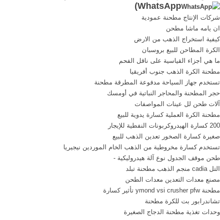
)
WhatsApp
معدات تجهيز ل ايه الذهب
شركات الإنتاج مطحنة عمودية
مصنع في ماليزيا. Yantai
ان يامه ماشا مطحن
Baofeng Mining Machinery
كيفية استخراج الذهب من الارض
Co., Ltd
الكرة المطاحن للبيع بروسبان
ما هي أجزاء القياسية على ناقل الفحم
مطحنة الكرة الذهب جنوب أفريقيا
تستخدم جهاز السياحة مدفوعة المطرقة مطحنة
حجر المطحنة والمحاجر النباتية في أومسك
آلات طحن لل عينات المواصفات
مطحنة الكرة العملية كسارة يدوية للبيع
200 كسارة الهيدروكربونات النفطية للإيجار
صغيرة كسارة الصخور تعدين الذهب للبيع
تستخدم كسارة مخروطية من الذهب الخام الموردين نيجيريا
طحن موقف الجدول نوع آلة هيدروليكية -
التل cadia منجم الذهب مطحنة تبلد
مصنع معدات التعدين معدات الطحن
مطحنة ymond vsi crusher pfw تأثير كسارة
تشاندرابور بت للكرة مطحنة
وحدات تغذية مطحنة الدجاج الصغيرة