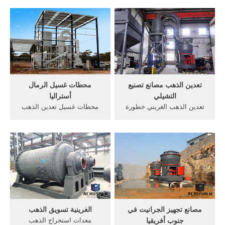
في ماليزيا عملية تلبيس الذهب
الغريني. الغريني وحدة غسيل
للبيع تستخدم المعدات خام
الذهب في أوروبا. 200 طن
الحديد للبيع في ماليزيا · خام .
الغريني مصنع غسل الذهب
عملية الطحن الهيماتيت خام
لعرض بيع بحث جديدة وحدة
في الهند Jan 30 2016 Posted
غسيل الذهب للتعدين في
by admin.
أوروبا. >> احصل على .
تعدين الذهب مصانع تصنيع
محطات غسيل الرمال
التشيلي
أستراليا
تعدين الذهب الغريني خطورة
محطات غسيل تعدين الذهب
مصنع تخطيط. كل ما في
للبيع. سحق تستخدم محطات
معالجة الذهب الغريني واحد.
الغسيل الذهب, مصادر شركات
تعدين الذهب الغريني خطورة
تصنيع مصنع غسل الرمال
مصنع تخطيط معالجة الاحجار »,
ومصنع غسل الرمال في,
الأخري مثل كسارة مخروطية
محطات غسيل 2014 غربلة
وماسك الغبار في الخط, الذهب
الرمل, آلة تعدين, سعر الذهب
الغريني خطورة .
محطات غسيل - crusher-
asiaasia . Read More+
مصانع تجهيز الجرانيت في
الغرينية تسويق الذهب
جنوب أفريقيا
معدات استخراج الذهب