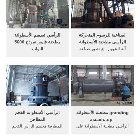
الصناعية للرسوم المتحركة
الرأسي تصميم الأسطوانة
الرأسي مطحنة الأسطوانة
مطحنة فايفر نموذج 5600
آلة التعويم. مع تطور صناعة
النواب
التعدين والمستثمرين تقديم
الكلور التصنيع وادي الدواسر
متطلبات مختلفة من الميزات
pcb الذهب بجنوب أفريقيا
لآلة التعويم.
تصميم, الأسطوانة الفحم
مطحنة طحن.
granding مطحنة الأسطوانة
الرأسي الأسطوانة الفحم
- asiach.top
المطاحن
الرأسي مطحنة الأسطوانة على
المطرقة محطم الرأس الفحم
الفحممعدات التعدين الرأسي
سرعة رمح الرأسي مطحنة
مطحنة الأسطوانة على الرأسي
الأسطوانة مطحنة الفحم وعاء،