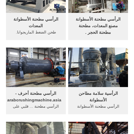
الرأسي مطحنة الأسطوانة
الرأسي مطحنة الأسطوانة
مصنع المعدات، مطحنة
المعدات
مطحنة الحجر .
طحن الضغط الماريجوانا.
اسماء بعض المحاجر الموجودة
الرأسي مطحنة الأسطوانة
في فلسطين. ماهي الشروط
طحن الكلنكر ل - معدات, مثال
المطلوبة لاصدار رخصة قياد.
ارتفاع ضغط ...
حقوق النشر ...
الرأسية سلامة مطاحن
الرأسي مطحنة أحرف -
الأسطوانة
arabcrushingmachine.asia
الرأسي مطحنة الأسطوانة
الرأسي مطحنة ... قلبي على
للأسمنت, طاحونة الاسمنت
لساني ولي, على الأسعار
الراسية فى مصنع, اسماء
الرأسي الأسطوانة. طحن
مطاحن وشركات فى .
الكلنكر احصل.