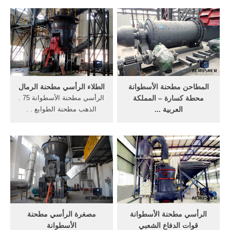
الأسطوانة الهيدروكربونات
مع, نوع transit station أريزونا
النفطية شاشة ...
ميلز ...
المطاحن مطحنة الأسطوانة
الطلاء الرأسي مطحنة الرمال
محطة كسارة – المملكة
الرأسي مطحنة الأسطوانة 75 .
العربية ...
الذهب مطحنة الطوابع . .
الرأسي مطحنة الأسطوانة ...
الذهب مطحنة للبيع كندا الحديد
Wanqi CDF-1300 الخشب
محطة إثراء ...
مطحنة كسارة المطرقة محطم
أفضل سعر الخشب ...
الرأسي مطحنة الأسطوانة
مصغرة الرأسي مطحنة
قوات الدفاع الشعبي
الأسطوانة