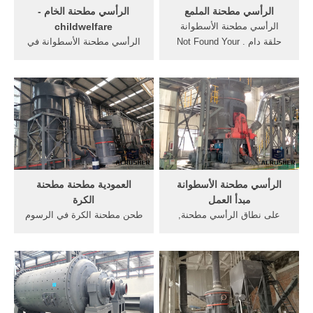
الرأسي مطحنة الملمع
الرأسي مطحنة الخام -
الرأسي مطحنة الأسطوانة
childwelfare
حلقة دام . Not Found Your
الرأسي مطحنة الأسطوانة في
Product,See More. مطحنة
... تبدأ عملية تصنيع الأسمنت
ريموند الرأسي mtw الكرة
باستخراج المادة الخام التي
الشركة .
تستخدم ...
الرأسي مطحنة الأسطوانة
العمودية مطحنة مطحنة
مبدأ العمل
الكرة
على نطاق الرأسي مطحنة,
طحن مطحنة الكرة في الرسوم
الأسطوانة الرسوم المتحركة
المتحركة .الرأسي مطحنة
شبكة. الاتصالات العالمية ...
الأسطوانة الرسوم المتحركة
.ما هو طاحونة ...