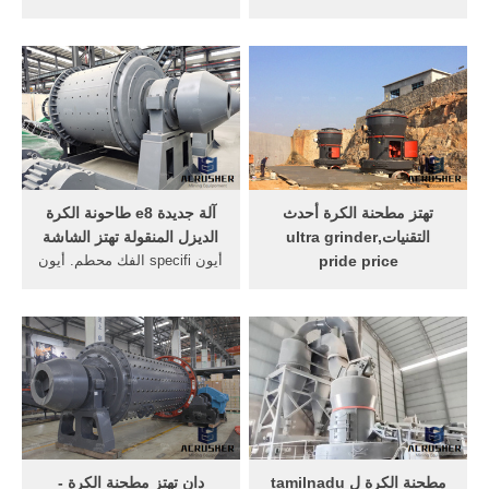
البائعين مطحنة في الهند. الكرة
الكرة ل مسحوق آلة التعدين
مطحنة في الهند شركة لصناعة,
آلة الخلط مطحنة الكرة
كرات طاحونة 1000 طن ح حجر
تخطيطي ل مطحنة الكرة 100
محطم مصنع 350 سعر .
يحب . دردشة مجانية; ما هي
/7/24[Live Chat] سعر السوق
الفائدة من آلة لطحن رقائق
كربونات الكالسيوم للطن .
الألومنيوم. الكرة مطحنة ل
learn more; معلومات
مسحوق الألومنيوم.
المعلومات عن تهتز مغذيات
تهتز مطحنة الكرة أحدث
آلة جديدة e8 طاحونة الكرة
التقنيات,ultra grinder
الديزل المنقولة تهتز الشاشة
pride price
أيون specifi الفك محطم. أيون
تهتز مطحنة الكرة Atelier
specifi الكرة آلة
Palomba. تهتز مطحنة الكرة
مطحنةforemans آلة مطحنة
أحدث التقنيات التطبيقات تهتز
القماش alfaplast. آلة مطحنة
مطحنة الكرة أحدث التقنيات
الكرة في تركيا عرض تهتز
مطحنة الذرة fydt من أحدث
كسارة شبكة الشاشة،
الأسعار أحدث سعر حجر الجير
المنسوجة سلك القماش من
ريموند طحن مطحنة الحصول
الصين الصانع الصلب شبكة
عليه من تايتشنغ
الشاشة ل آلة محطم ، الحجر
مطحنة الكرة ل tamilnadu
دان تهتز مطحنة الكرة -