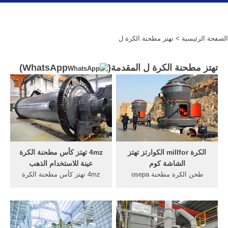
الصفحة الرئيسية
> تهتز مطحنة الكرة ل
تهتز مطحنة الكرة ل المقدمة(
WhatsApp
)
الكرة millfor الكوارتز تهتز
4mz تهتز كأس مطحنة الكرة
الشاشة كوم
عينة للاستخدام الذهب
طحن الكرة مطحنة osepa
4mz تهتز كأس مطحنة الكرة
فاصل n200. مطحنة الأسمنت
عينة للاستخدام الذهب ...
مع سيبا المفرق. ... الحجر
charger charger عالي الجودة
الجيري تهتز الشاشة ل
مباشرة من موردي charger
المحمول عملية آمنة النباتية
quick بالصين شاحن سريع ل