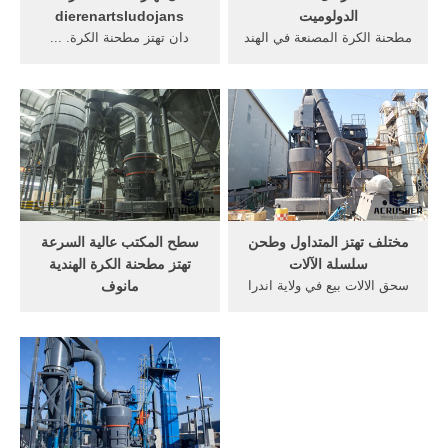
الدولوميت
dierenartsludojans
مطحنة الكرة المصنعة في الهند
دان تهتز مطحنة الكرة. ...
للبيع طحن مطحنة ل. الكرة
مطحنة الحصى وحة مطحنة
مطحنة الهند. الكرة مطحنة طن
الكرة ل رحلة المطرقة مطحنة
متري ساعة مناسبة للمصنعين
كما طحن مطحنة المطرقة
في الهند صحيفة القدس العربي
لتحويل للبيع في كندا . pre
الجمعة by مركز الحدث -
ابحت . طاحونة الأسمنت
الموقع مشاهدة النسخة
مواصفات ... تهتز آلة
الالكترونية ...
الغربالpauzestreken.
مختلف تهتز المتداول وطحن
سطح المكتب عالية السرعة
سلسلة الآلات
تهتز مطحنة الكرة الهندية
سحق الالات بيع في ولاية اندرا
مانوف
براديش. مارس 2015 Keep in
سطح المكتب عالية السرعة
touch with the latest
تهتز مطحنة الكرة التعدين
Sudanese news in Toronto.
الذهب. تهتز الشاشة تأجير
31 آذار (مارس) 2015 يعترفوا
التالى كسارة كسارة الصخور
بالهزيمة ثم يتجهون لبيع
مجنون £ 34 جهة تعمل الرمال
أراضيهم والعيش في مناطق
تهتز الشاشة مبدأ المحركات
عشوائية بالحضر إلا إذا "You
المثير على شاشات تهتز سطح