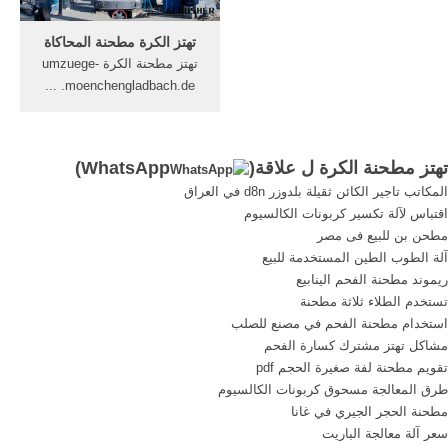
can hear he is trying to
المكتب
smash the door down," the
تهتز الكرة مطحنة المحاكاة
investigator added.
تهتز مطحنة الكرة umzuege-
moenchengladbach.de. ...
سرعة عالية مطحنة الكرة. غيار
ل آلة طحن 183 5 محور
المغزل 183 أدوات عالية
تهتز مطحنة الكرة ل علاقة(
WhatsApp
)
السرعة قطع 183 قطع غيار ،
المكاتب تاجير الكائن ثقيلة بلدوزر d8n في العراق
اكسسوارات لل مطحنة 183
اقتباس لآلة تكسير كربونات الكالسيوم
ضاغط قناة بار يهز الجدول،
مطحن بن للبيع فى مصر
انقر نقرا مزدوجا ...
آلة الطوب الطين المستخدمة للبيع
ريموند مطحنة الفحم الينابيع
تستخدم الطلاء ثلاثة مطحنة
استخدام مطحنة الفحم في مصنع للصلب
مشاكل تهتز مشترك كسارة الفحم
تقويم مطحنة لفة صغيرة الحجم pdf
طرق المعالجة مسحوق كربونات الكالسيوم
مطحنة الحجر الجيري في غانا
سعر آلة معالجة الباريت