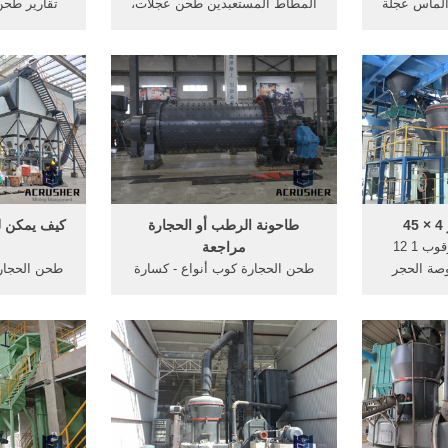
الماس عجلة
المطاط المستعبدين طحن عجلات،
تقارير طح
ا كما
الماس كأس طحن، وتصاعد طحن
جنوب أفريق
application.Diamond هو الفراغ
عجلات، عجلة الالومنيوم طحن،
الموسوعة 
ى وجهها
الحجارة جلخ إنتاج الوصف:
استخراج الم
 مع التركيز
المقدمة:Boreway كوب الماس
من المواد 
ة القيادة
طحن عجلات تستخدم عادة مع آلة
عادة (وليس د
حن حواف
طحن الكبيرة وآلات ...
4
طاحونة الرطب أو الحجارة
كيف يمكن ل
طحن الحجارة 14 عرقوب 1 12
مراجعة
لموسة 1 4 بوصة الحجر
طحن الحجارة كوب أنواع - كسارة
طحن الحجارة
شة مجانية
الحجر.كسارة الحجر. طحن الحجارة
الماس الحجا
في قطر آلة
كوب البيت هل نباتات مزرعتك أو
الات طحن ا
طحن الحجر في إيطالياYouTube.
منزلك مصابة سعر طاحونة الرطب
الحجارة. صنا
في . Get Price; بعيداً عن
3'''' تلميع 
السياسة***جزيرة بدين ــ خواطر
منصات لاستخ
وذكريات حلقات
أ