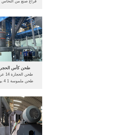
فراغ صنع من النحاس 
تخدم غرضا مزدوج
صنع من النحاس عل
والحواف، وهذا التصميم
يجعل الماس عالية عجل
قادرة على قطع وط
الحجر.
طحن كأس الحجر 4 × 5
طحن م
عرقوب طحن كرات درد
كسارة فكية المغنتيت 
17 حزيران (يونيو) 2016 .