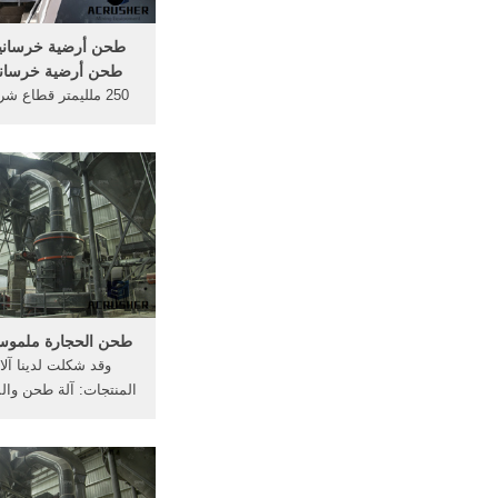
طحن أرضية خرسانية 
طحن أرضية خرساني
250 ملليمتر قطاع 
طحن عجلة قرص السندا
35mm g1 / 2
للح
الماس رأى ل راموس
طحن الحجارة ملموسة
وقد شكلت لدينا آ
المنتجات: آلة طحن والم
سحق الفك في الهند .
مبيعات مصنع تكسير ال
سحق الحجارة، كسارة