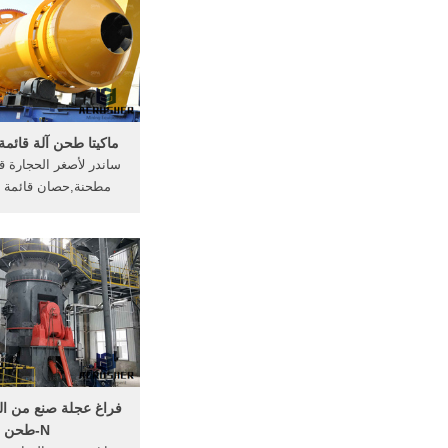
2:52.
ماكيتا طحن آلة قائمة 
ساندر لأصغر الحجارة قا
مطحنة,حصان قائمة ق
مطحنة الفحم باكستان 
الصلب قائمة الأسعار
ساياجي 
طحن شكل .
فراغ عجلة صنع من ا
N-طحن