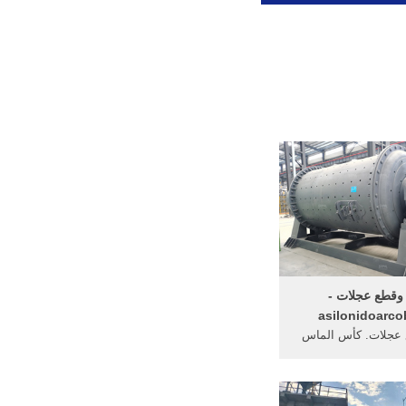
قطع عجلات -
asilonidoarco
عجلات. كأس الماس
طحن عجلات. عجلة الخشنة طحن، 4
عجلات، عجلة الماس
وقطع أقراص الطحن،