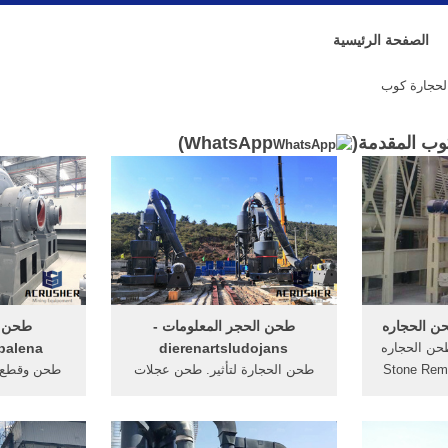
الصفحة الرئيسية
)
WhatsApp
طحن الحجر المعلومات -
طحن و
 ماكنة طحن الحجاره
dierenartsludojans
balena
... Stone R
طحن الحجارة لتأثير. طحن عجلات
طحن وقطع 
Duratio
تعريف الصورة طحن المصاعد الحجر
Recommended for you. 2:11.
الشيكات طاحونة الكرة طحن طحن
بوصة طحن 
ماكينه تكسير الحجاره - Duration:
محطم آلة غير صخرة طحن أسماء
للطاحونة، 