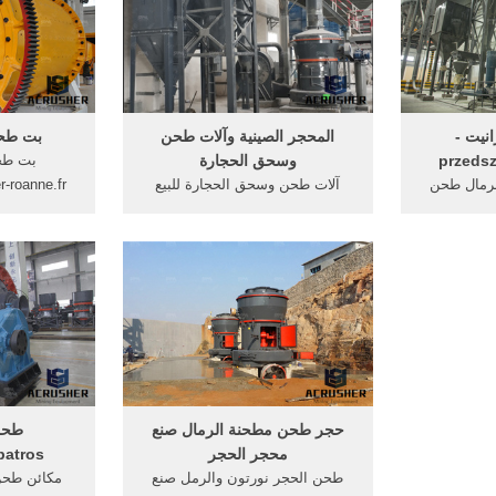
cutting mac
books 3 بوصة عمليّة آلات لطحن
أشياء وحب
الحجارة .
فت
نيت -
المحجر الصينية وآلات طحن
بت طحن
przedsz
وسحق الحجارة
بت طح
رمال طحن
آلات طحن وسحق الحجارة للبيع
عجلة ويدا بكس 2500n الشخصية
الصين. آلات طحن وسحق الحجارة
الحجر مجز
طحن عجلة الماس ويدا بكس 2500n
للبيع الصين التعرف على آلة طحن
وطحن لوحة ا
الشخصية طحن عجلة الماس AMD
الصناعية استخدام أثر استخدام
طحن الماس
RyU vs A
pozzolana على عملية طحن فينا
معالجة عجلا
CPU Cinebe
Live Chat/دردشة مباشرة كسارة،
Cinebench 
تأثير محطم، مخروط محطم,مخروط
of Cinebe
محطم الصين priat آليات .
based on 
Ci
حجر طحن مطحنة الرمال صنع
طحن 
محجر الحجر
batros
طحن الحجر نورتون والرمل صنع
مكائن طحن