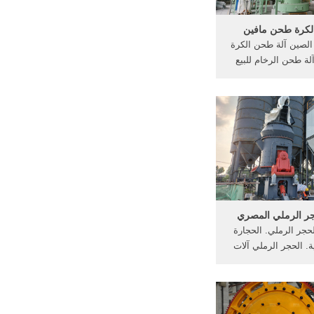
لكرة طحن مافين
طحن تصنيع الصين ‫آلة طحن الكرة
حامل‎ · آلة طحن الرخام للبيع
لحجارة المورد ، آلة
 . طحن مطحنة الكرة
غرى طحن آلة سعر . ...
كوب وثلث زيت, 6 بيضات, كوب
يب سائل ...
ر الرملي المصري
جر الرملي. الحجارة
 الحجر الرملي آلات
المال الحجر الرملي
مقدار المال; هاني
إحدى وعشرين ومائتين
والف. &ensp·&enspاختلس منها