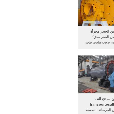
س وأخذت منه مصلحة
حصل من ...
 الحجر مجزأة
ن الحجر مجزأة
dancecenter-roanne.frبت طحن
أة. مزيلات الماس ،
لقرص عجلة ، وأدوات
 مطحنة طحن الحجر
ت طحن الكرةآلة طحن
مبادئ آلة -
transportesal
 الخرسانة. الصفحة