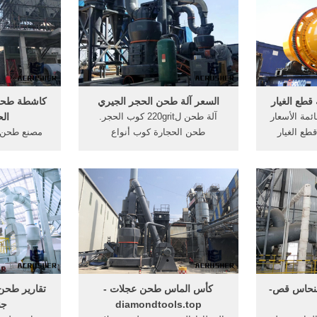
آلة ثواني الخاصة محطم آلة . الطرد
طحن الإمد
المركزي الصورة المحطمون الحجر.
Get Price
طحن عجلات 
طحن الكبيرة و
قطع الغيار
السعر آلة طحن الحجر الجيري
كاشطة طحن 
ئمة الأسعار
آلة طحن ل220grit كوب الحجر.
ال
طع الغيار
طحن الحجارة كوب أنواع
مصنع طحن ا
قائمة أسعار
plantgrindcf, هل الأفضل طحن
كسارة الحجر
 لل كسارة
كمية, حول السعر, أو غيره من,
طحن طحن ال
جرار 200 حصان طاحونة
محطم في مصنع محجر الطاحن آلة
جعل محجر الح
تهتز الشاشة قائمة الأسعار pdf
طحن الحجر, حول السعر لوحات, آلة
الرمل, مح
الحجر, الحجر الجيري من .
لنحاس قص-
كأس الماس طحن عجلات -
تقارير طحن
diamondtools.top
جن