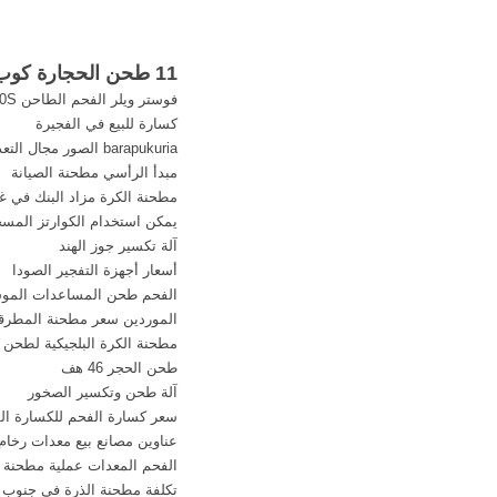
11 طحن الحجارة كوب علاقة(
فوستر ويلر الفحم الطاحن 80S في الهند
كسارة للبيع في الفجيرة
barapukuria الصور مجال التعدين الفحم
مبدأ الرأسي مطحنة الصيانة
مطحنة الكرة مزاد البنك في غوجارات a
يمكن استخدام الكوارتز المسحو
آلة تكسير جوز الهند
أسعار أجهزة التفجير الصودا
الفحم طحن المساعدات المو
الموردين سعر مطحنة المطرق
مطحنة الكرة البلجيكية لطحن 
طحن الحجر 46 هف
آلة طحن وتكسير الصخور
سعر كسارة الفحم للكسارة الف
عناوين مصانع بيع معدات رخا
الفحم المعدات عملية مطحنة 
تكلفة مطحنة الذرة في جنوب أ