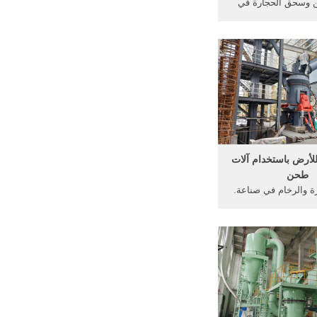
ن وسحق الحجارة في
يا منجم - ويكيبيديا،
الحرة التعدين هو
عادن القيمة أو غيرها
الجيولوجية من الأرض
ائماً) من جسم خام أو
.
لأرض باستخدام آلات
طحن
 والرخام في صناعة.
رة تلميع طحن. صناعة
لحجارة. الماس طحن
عة الات طحن الحجارة,
الماس حجر الرخام الرطب
دام اليد في آلة ....
عرف أكثر.