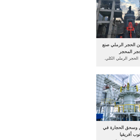
ادات إنتاج الوصف:
المقدمة:Boreway كوب الماس
تستخدم عادة مع آلة
آلاتget price
الحجر الرملي صنع
حجر المحجر
لحجر الرملي الكلي.
 الرملي المحمول آلة
حجارة للبيع الرمال
جر آلة طحن, آلة صنع
جر الحجر, الرملي .
 وسحق الحجارة في
وب أفريقيا