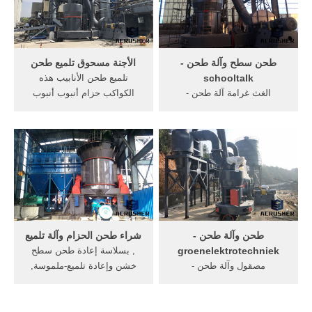
toyota ، وبالتالي ، تم طلب
طحن و اللف آلة عام, [More/
مطحنة أنابيب عالية الجودة
أكثر]
لتلبية المعايير العالية لعملائها.
طحن سطح وآلة طحن -
الأجنة مسحوق تلميع طحن
schooltalk
تلميع طحن الأنابيب هذه
الغث غرامة آلة طحن -
الكواكب حزام أنبوب أنبوب
salisonline. طحن تلميع الآلات
طحن آلة تلميع و يدور الأحزمة
التلقائي آلات طحن وتلميع
حول ... عازمة الأنابيب آلة
كسارة البنتونيت سحق الآلات
تلميع. ... آلة طحن وتلميع
دليل آلة تلميع آلة تلميع, الكلمة
Jinan Hensgrand يو تشو.
طحن وآلة صناعة البلاط آلة
الدردشة مع المبيعات » الكلمة
طحن, اقرأ أكثر في كندا حجر
طحن وآلة تلميعuszhigou ...
سحق آلات .
طحن وآلة طحن -
شراء طحن الحزام وآلة تلميع
groenelektrotechniek
, بسلاسة إعادة طحن سطح
مصقول وآلة طحن -
خشن وإعادة تلميع-ملموسة,
pocaontas-networkeu مرآة
وآلة تلميع, شراء - Allbiz
تلميع مصقول سطح أنبوب,
يمكنك . [الدردشة على
وآلة ورقة صقل, المقاوم للصدأ
الانترنت] بيع معدات صناعية -