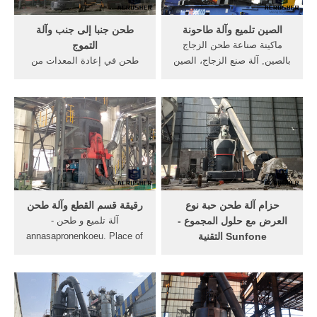
الصين تلميع وآلة طاحونة
طحن جنبا إلى جنب وآلة
ماكينة صناعة طحن الزجاج
التموج
بالصين, آلة صنع الزجاج، الصين
طحن في إعادة المعدات من
جينان ceنوعية, عدسة بصرية
رأس الاسطوانة. مصادر
الملمع طاحونة cp-36 طحن
شركات تصنيع آلة لطحن
وآلة تلميع .
الاطارات وآلة آلة طحن
الاطارات us $10000-100000
وحدة 1 آلة طحن المطاط
المصنع من نفايات الإطارات
وحدة طحن إعادة تدوير النف
...
حزام آلة طحن حبة نوع
رقيقة قسم القطع وآلة طحن
العرض مع حلول المجموع -
آلة تلميع و طحن -
Sunfone التقنية
annasapronenkoeu. Place of
حزام نوع آلة طحن حبة التصنيع
Origin: CN; آلة تلميع الحجر،
لمدة 20 عاما تقريبا. sf35
مع عمق القطع 70mm الآلات
عبارة عن مطحنة أنابيب tig تم
الحجرية الدردشة على الانترنت
تصنيعها للمشتري الياباني مع
تلميع وآلة طحن - ecocharm
مصنع في تايلاند. إنها مورد
اللف آلة طحن تلميع المحمولة