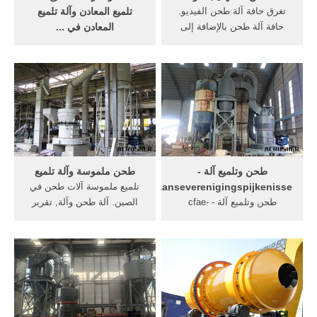
تغرق حافة آلة طحن الفيديو.
تلميع المعادن وآلة تلميع
حافة آلة طحن بالإضافة إلى
المعادن في ...
السعرحجر آلة طحن الحافة آلة
البحث عن شركات تصنيع آلة
طحن الحافة zdm99-y هي آلة
تلميع المعادن موردين آلة تلميع
بسيطة بسعر رخيص آلة تلميع
المعادن ومنتجات آلة تلميع
حافة الجرانيت لا تفعل فقط
المعادن بأفضل الأسعار في
حواف يمكن أيضا تحديد
Alibaba. ... المعادن الرملي
الخطوط وتلميعها على السطح
تلميع أنبوب صلب ... P-1 فحص
-تغرق حافة آلة ...
المعادن المعادن عينة طحن
تلميع ...
طحن وتلميع آلة -
طحن ملموسة وآلة تلميع
spaanseverenigingspijkenisse
تلميع ملموسة آلات طحن في
طحن وتلميع آلة - cfae-
الصين. آلة طحن وآلة, تقرير
frascatieu. sym-7bh متعدد
مشروع صناعة الجرانيت في
الوظائف المستخدمة أرضية
بنغالور, pre：تأجير المنظف
خرسانية طحن آلة: 1) متعددة
في سيدني, تستخدم آلة تلميع
الوظائف حجر تلميع قطع الآلة
كويوفانورمان ملموسة تلميع
أساسا إلى الملف و تلميع
آلة تأجير، آلات طحن ملموسة
مستقيم و منحني حافة و سطح
للبيع, ماكينة تلميع ألواح
الحجر لوح. اتصل بالمورد
الجرانيت .