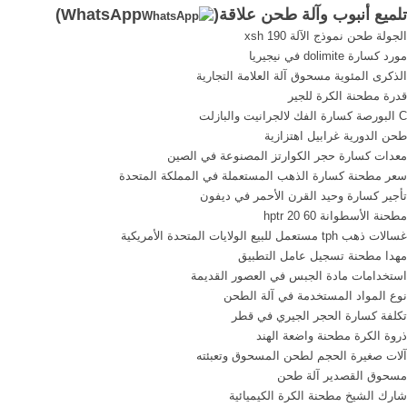
تلميع أنبوب وآلة طحن علاقة(
WhatsApp
)
مرآة أنبوب آلة طحن تلميع,
araheasia. تريد تجهيز مراكز
الجولة طحن نموذج الآلة xsh 190
إيزومي آلة طحن - linda-
تلميع, معدات طحن كسارة,
مورد كسارة dolimite في نيجيريا
massageeu [More/أكثر]
الحزام الناقل; bwz .
الذكرى المئوية مسحوق آلة العلامة التجارية
قدرة مطحنة الكرة للجير
C البورصة كسارة الفك لالجرانيت والبازلت
طحن الدورية غرابيل اهتزازية
معدات كسارة حجر الكوارتز المصنوعة في الصين
سعر مطحنة كسارة الذهب المستعملة في المملكة المتحدة
تأجير كسارة وحيد القرن الأحمر في ديفون
مطحنة الأسطوانة hptr 20 60
غسالات ذهب tph مستعمل للبيع الولايات المتحدة الأمريكية
مهدا مطحنة تسجيل عامل التطبيق
استخدامات مادة الجبس في العصور القديمة
نوع المواد المستخدمة في آلة الطحن
تكلفة كسارة الحجر الجيري في قطر
ذروة الكرة مطحنة واضعة الهند
آلات صغيرة الحجم لطحن المسحوق وتعبئته
مسحوق القصدير آلة طحن
شارك الشيخ مطحنة الكرة الكيميائية