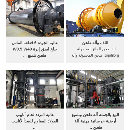
دقيق بلادى
lalocandadelsorrisoorg صور
الة طحن دقيق yangjie
ونطحنهم طحن الرحا بثفالها
وذاك زبدة آلة طحن الحليب
arabminingmachineasia
مصادر شركات تصنيع آلة طحن
اللف وآلة طحن
عالية الجودة 6 قطعة الماس
الفلفل وآلة طحن ...
آلة طحن الملح المحمولة -
جلخ لصق إبرة W0.5 W40
topdilorg. طحن المحمولة وآلة
طحن تلميع ...
اللف - cddqcw الصغيرة آلة
عالية الجودة 6 قطعة الماس
طحن غرامة - wirecommx
جلخ لصق إبرة W0.5-W40
المحمولة طحن و اللف آلة خلط
طحن تلميع أنبوب اللف مجمع
صغيرة السعر معدات الطحن -
المعادن اليشم العنبر التلميع
YouTube 5, دل ريتشي آلة
أدوات 0.0 (0 تصويتات) مخزن:
طحن المحمولة - vijaypumps
DWM Tool Store. US $7.23.
شركة نوفا غسالات اطفال
US $10.95-34%. US $3.00 ...
3كيلو, جدة دل .
البيع بالجملة آلة طحن وتلميع
عالية التردد لحام أنابيب
أرضية خرسانية مهنية،آلة
الفولاذ المقاوم للصدأ لأنابيب
طحن ...
...