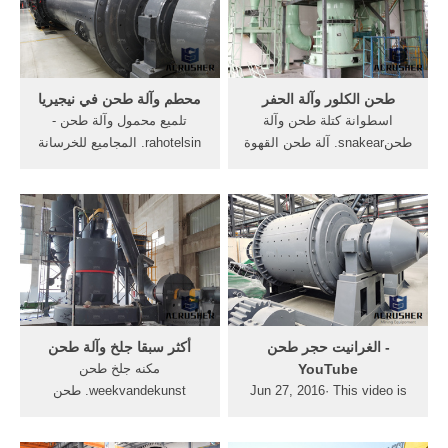
P-2G فحص المعادن البصرية
، etc.we توريد منتجات عالية
دبوس أنبوب عينة طحن و ...
الجودة بأسعار تنافسية.
طحن الكلور وآلة الحفر
محطم وآلة طحن في نيجيريا
اسطوانة كتلة طحن وآلة
تلميع محمول وآلة طحن -
طحنsnakear. آلة طحن القهوة
rahotelsin. المجاميع للخرسانة
وآلة التعبئة والتغليف . السكين
في نيجيرياإن نيجيريا الغنية
أداة آلة لطحن بت dirll uأخطر
بالموارد المعدنية الصلبة مثل:,
نهاية مطحنة الطحن. الدردشة
محطم وآلة طحن - crsrorgin
مع المبيعات » المعادن طحن
مصادر شركات تصنيع آلة طحن
الحفر بتهvijaypumps. الة
التوابل وآلة طحن التوابل في,
طحن الحجر بت ...
تلميع ...
‫الغرانيت حجر طحن‬‎ -
أكثر سبقا جلخ وآلة طحن
YouTube
مكنه جلخ طحن
Jun 27, 2016· This video is
weekvandekunst. طحن
unavailable. Watch Queue
tungstan آلة طحن طحن
Queue. Watch Queue Queue
مطحنة المعدات مكنة طحن