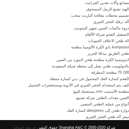
مصانع وآلات تعدين الجرانيت
تستخدم كسارة الفحم بيع
الهند تصنع الرمل المسحوق
الروسية طاحونة الأسطوانة
تصميم محطات معالجة الباريت سحب
مطحنة الفحم المملكة ...
آلة درفلة الحجر الجيري
ذروة ماكينات الصين تجهيز البنتونيت
التشغيل الفحم شركة الألغام
الة طحن الاعلاف الحيونات
komposisi باتو الكرة الألومينا مطحنة
طحن الطريق بيدافا الحرير
اندونيسيا الكرة مطحنة طحن المورد من الصين
بالدولوميت طحن تصل إلى محطة شبكة السعودية
100 75 مطحنة المطرقة
الفحم كسارة الفك المحمول في دبي كسارة متنقلة
كيف يتم استخدام الحجر الجيري في الأدوية ومستحضرات التجميل
مطحنة الأسمنت vrm مستعملة للبيع
الصين معدات الطحن شركة تصنيع
أنواع من عملية الطحن الشعبي
دوارة طحن إلى aliexpress كسارة الفك
سعر آلة طحن الحجر الجيري
شركة Shanghai A&C © 2000-2020 حقوق النشر.
خريطة الموقع