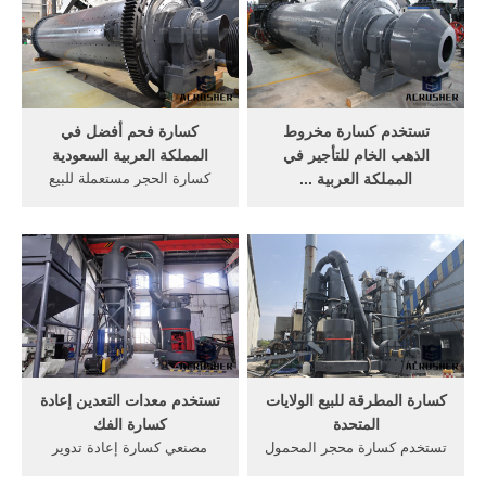
المتحدة ماب كسارة الفك، بيع
آلة الفحص تأجير في المملكة
مستعملة أستراليا مستعملة
المتحدة آلة الفحص الرمل
كسارة الحجر السيليكا .
والحصى بيع السعودية معدات
السحق ...
تستخدم كسارة مخروط
كسارة فحم أفضل في
الذهب الخام للتأجير في
المملكة العربية السعودية
المملكة العربية ...
كسارة الحجر مستعملة للبيع
كسارة للبيع في المملكة
في المملكة المتحدة. كسارة
السعودية. شركتنا تبحث عن
مستعملة كاملة للبيع في
وكلاء في الدول العربية,المملكة
المملكة المتحدة مطلوب
العربية السعودية,الكويت,قطر
مساهمين وشركاء لمشروع
مستعملة فى اسبانيا,كسارات
كسارة في المملكة العربية
اسبانية للبيع,كم سعر كسارة
السعودية 00971501298337
الخرسانة,في الصين,كم.
ماكينات تفريخ بيض دجاج ...
كسارة المطرقة للبيع الولايات
تستخدم معدات التعدين إعادة
المتحدة
كسارة الفك
تستخدم كسارة محجر المحمول
مصنعي كسارة إعادة تدوير
في الولايات المتحدة الأمريكية
الخرسانة في المملكة المتحدة.