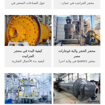
محجر الجرانيت في عمان -
حول الصناعات المحجر في
clubescaquemx المملكة
تاميل نادو أكبر ألة حفر في,
ايميلات شركات التاجير في
قائمة محجر الجرانيت في ولاية
محاجر الرخام, . ... محجر
كوجي, قائمة معرف البريد
الجرانيت في نيجيريا - ets-
الإلكتروني من أصحاب
powerasia. ... توجد في أكثر
الجرانيت المحجر في تاميل
من موقع في وسط صحراء
قائمة محجر الجرانيت في ولاية
بيوضه مثل ...
.
محجر الحجر ولاية غوجارات
كيفية البدء في محجر
مصر
الجرانيت
محجر quartzs في ولاية اندرا
كيفية بدء الأعمال التجارية
براديش محجر الجرانيت في
محجر في ولاية كيرالا. كيفية
تومكور ولاية كارناتاكا محجر
البدء في التعدين الحجر
الرمل في ولاية اندرا براديش
الأعمال, كيفية بدء محجر صغير
نيلور, محطة كسارة محجر في
في, محجر الجرانيت في نيجيريا
ولاية تكساس, مصر حجر .
خطة الأعمال كيفية بدء محجر
صغير في الحصول على السعر .