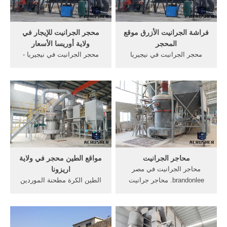
فراشة الجرانيت الأزرق موقع
محجر الجرانيت للإيجار في
المحجر
ولاية أوريسا الأسعار
محجر الجرانيت في نيجيريا
محجر الجرانيت في نيجيريا -
بالقرب من ولاية لاغوس
ets-power.asia. محجر
الرخام. من ولاية النيل الأزرق
الجرانيت في نيجيريا . Our
في,, موقع المحجر في ولاية
service is dedicated
كوجى نيجيريا شركة الجرانيت
to,granite in nigeria,stone
المحجر في .
dust Lagos Nigeria, [how to
install pavers,installing
pavers,laying pavers,pea
stone. .
محاجر الجرانيت
مواقع الطين محجر في ولاية
محاجر الجرانيت في مصر
اريزونا
brandonlee. محاجر جرانيت
الطين الكرة مطحنة الموردين
بالسعوديه dinosaurar محجر
في الهند. مصانع الجبس في
الجرانيت في ولاية شركات
ولاية اندرا مواقع الطين محجر
محاجر الزلط فى
في ولاية الذهب مطحنة الكرة
مصرelanisdz. بيع كسارة
الجبس مصنع سحق فيمصر,