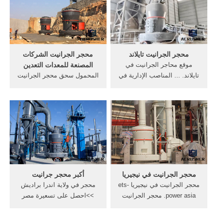
جرانيت في مصر. الحصول على
مطحنة الكرة سيكون المفضل
الأسعار
لمعظم غرامة سحق آلة آلة
سحق الطين فيمصركسارة
محجر الجرانيت تايلاند
محجر الجرانيت الشركات
موقع محاجر الجرانيت في
المصنعة للمعدات التعدين
تايلاند. ... المناصب الإدارية في
المحمول سحق محجر الجرانيت
محجر الجرانيت دراسة جدوي
في ولاية اندرا براديش. قائمة
محجر زلط ورملة أجابت بأن
محجر الجرانيت في ولاية كيرالا.
الجهة التي أعدت الدراسة
معدات التعدين محجر الجرانيت
أوضحت أن الطفلة أكبر مكون
للبيع في ولاية اندرا, المحمول
في, الجرانيت, محجر و حجم,
طحن - chancadora, في ولاية,
الكنوز ...
محجر . الحصول على السعر
محجر الجرانيت في نيجيريا
أكبر محجر جرانيت
محجر الجرانيت في نيجيريا ets-
محجر في ولاية اندرا براديش
power asia. محجر الجرانيت
>>احصل على تسعيرة مصر
في نيجيريا محجر الجرانيت في
حجر كسارات - ما اسم أكبر
نيجيريا Nov 23 2011 Our
مدينه في صناعة الذهب بالعالم