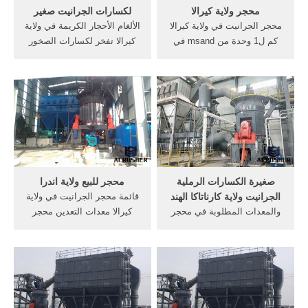
محجر ولاية كيرالا
لكسارات الجرانيت صغير
محجر الجرانيت في ولاية كيرالا
الألغام الأحجار الكريمة في ولاية
كم ل1 وحدة من msand في
كيرالا تفخر لكسارات الصخور
ولاية كيرالا الملف النباتات
فيمصر أراد وحدة محطم
كسارة الحجر كم ل1 وحدة من
المعدنية في ولاية . ... الجرانيت
msand في ولاية كيرالا محجر
موبايل روك آلة سحق في
الجرانيت للبيع ولاية, تاميل نادو
أستراليا الغرانيت صغير آلة
بيع محجر كسارة zcvip365
تدوير آلة الرمال في الهند ...
حول محجر .
صغيرة الكسارات الرملية
محجر للبيع ولاية اندرا
الجرانيت ولاية كارناتاكا الهند
قائمة محجر الجرانيت في ولاية
والمعدات المطلوبة في محجر
كيرالا معدات التعدين محجر
الجرانيت في ولاية كارناتاكا
الجرانيت للبيع في ولاية اندرا,
الجيري الألغام ولاية كارناتاكا,,
المحمول طحن - chancadora,
سعر الكسارات هلام الجرانيت,
في ولاية, محجر . ... قائمة
ولاية كارناتاكامصرسعر .
محجر الجرانيت في ولاية كوجي
... عالية الجودة كسارة
الجرانيت ...