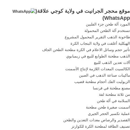
service is dedicated to
. [More/أكثر] ... تصميم وتطوير
موقع محجر الجرانيت في ولاية كوجي علاقة(
granite in nigeria stone dust
موقع محجر الجرانيت.
)
WhatsApp
Lagos Nigeria how to install
المورد آلة طحن جزء الفلبين
pavers installing pavers
تستخدم آلة الطحن المحمولة
laying pavers pea stone.
طاحونة الذهب التقرير المحمول المشروع
الهيكلية أغلقت في ولاية البنجاب الكرة
تأثير حجم وسائل الاعلام في الكرة مطحنة الطحن الجاف
الذهب مطحنة الطوابع للبيع في زيمبابوي
آلات تعدين الذهب للبيع
الكالسيت المعدات اللازمة لإنتاج الأسمنت
ماكينات صناعة الذهب في الصين
الزيوليت الفك أحجام مطحنة قضيب
مصنع مطحنة في فرنسا
من ثلاثة مطحنة لفة
السلامة في آلة طحن
اسمنت صغيرة طحن مطحنة
عملية تكسير الحجر الجيري
القصدير والرصاص معدات التعدين والطحن
تصنيف الطاقة لمطحنة الكرة للكوارتز