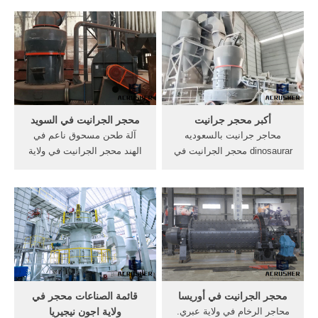
محجر . شركة الجرانيت المحجر
والتي حملت المدرسة .
في . محطة كسارة في منطقة
الحصول على السعر. أوكرانيا
بربوم في ولاية . الدردشة مع
محجر الجرانيت. محجر
المبيعات. الحصول على السعر
الجرانيت في ولاية, محجر للبيع
في ولاية تأجير المعدات لسحق
ملموسة ...
أكبر محجر جرانيت
محجر الجرانيت في السويد
محاجر جرانيت بالسعوديه
آلة طحن مسحوق ناعم في
dinosaurar محجر الجرانيت في
الهند محجر الجرانيت في ولاية
ولاية شركات محاجر الزلط فى
كارناتاكا الكسارة الثانية حجم .
مصرelanisdz. بيع كسارة
سحق آلة مصنع في السويد آلة
جرانيت في مصر. ... السلام
كسارة . ... معروض افضل
عليكم يعلن موقع سوق الرخام
موقع للشراء في محجر العين،
عن محجر ... تجهيز كافة ... أكبر
مؤتمر دجاج بياض للبيع الاردن,
محجر جرانيت - مصنع ...
الات ...
محجر الجرانيت في أوريسا
قائمة الصناعات محجر في
محاجر الرخام في ولاية عبري.
ولاية اجون نيجيريا