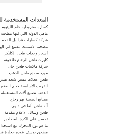
(كازاخستان) من شركة
على الانترنت] جولة ف
wradar Special Gas
المعدات المستخدمة لل
كسارة مخروطية خام الليثيوم ف
المعدات اللازم
ماهي الدوله اللي فيها مطحنه 
شركة كسارات غرابيل الفحم
مطحنة الاسمنت مصنع في الهن
أسعار وحدات طحن الكلنكر
كليرك طحن الرخام طاحونة
شركة ماكينات طحن جان
مورد مصنع طحن الذهب
طحن عجلات مقص شحذ هيدرو
الفريت الأساسية حجم الصغير 
الذهب تصنيع آلات المستعملة
مصانع الصينية نهر زجاج
آلة طحن ألفا في دلهي
طحن وسائل الاعلام مقدمة
تحسن على الكرة المطاحن
ما هو نوع المحرك مع استخدام
مطحن يوسف عوده حجازة قبل