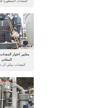
المعدات المتطورة ل
المعادن من المناجم 
والنحاس والقصدير وال
هذه المعدات من ا
والمطحنة الكرية وبعض
إنها صناعة .
معايير اختيار المعدا
المعادن
المعدات يمكن أن ت
الهيدروجين، البروبان،
والأسيتيلين. غالبا ما
قطع الغازأنشطة البناء و
معالجة المعادن من 
studiok. . ... م
المسحوق في .