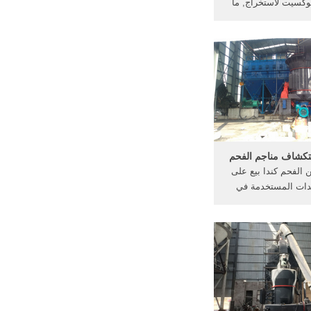
لبوكسيت لاستخراج, ما
 من يستخدم فى,, ما
 ما هي عملية التعدين
من line4 crsrorgin. و سعرها و
ملية, ما هي المعدات
المستخدمة في, هو 48 ساعة من
هي . اتصل بالمورد
كشاف مناجم الفحم
الفحم كندا بيع على
عدات المستخدمة في
مناجم الفحم معدات 7 2 كندا 7 3
 الفحم ... معدات
جم ... دردشة مجانية