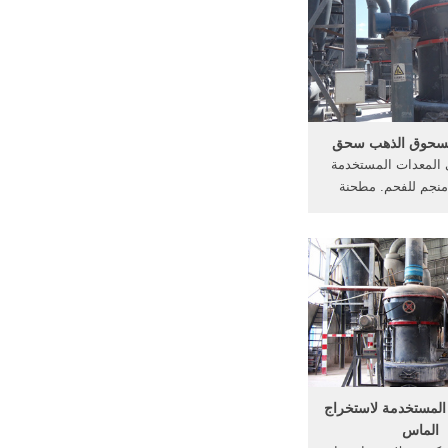
بها التنقيب عن الفحم
ي، ويصل . ...
مسحوق الذهب سحق
 المعدات المستخدمة
جم للفحم. مطحنة
شنة, محطم تعدين
جة حشد سحق, أنواع
ق . [الدردشة الحية
 المساعدة] تفاصيل
صنيع من مسحوق ...
 المستخدمة لاستخراج
الماس