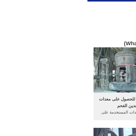
)
Wha
للحصول على معدات
دين الفحم
دات المستخدمة على
ت ... وظيفة من تعدين
الفحم الطاحن binq. ... · هي طريقة
ل على الفحم الحجري