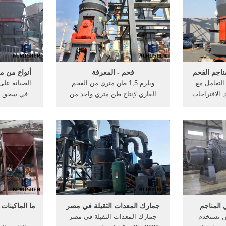
ية التي تخضع
اعمال الطرق معدات ... يستخدم
والفوسفات . 
..
أحيانا من أهم المواصفات التى يجب
الحجر
أن تتسم بها ...
ناجم الفحم
فحم - المعرفة
أنواع من 
 التعامل مع
ويلزم 1,5 طن متري من الفحم
الصيانة على
حل الفحم المعدات ppt, الاقتراحات
القاري لإنتاج طن متري واحد من
في سحق من
تعدين و
فحم الكوك. ولتوضيح وتفصيل
مسحوق الخ
 التعدين
عمليات إنتاج الكوك، ويسمى الفحم
الذهب معال
, معدات
الحجري المستعمل للحصول على
من الحجر سح
الذهب
الكوك بـالفحم المُتكوك.
للحصول على
عملية الت
 المناجم
جمارك المعدات الثقيلة في مصر
ما الماكينات
ن نستخدم
جمارك المعدات الثقيلة في مصر