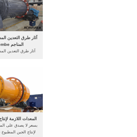
...
آثار طرق التعدين ال
المناجم kilembe
آثار طرق التعدين ال
المناجم mbe
الموسوعة الحرة ال
استخلاص المعادن القي
مواد جيولوجية أخرى
الأرض, عادة (وليس د
جسم ...
المعدات اللازمة لإنتا
بسعر لا يصدق على المع