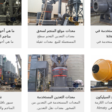
معدات النقل المستخدمة في
ال
التعدين تستخدم بشكل .
مستخدمة في
معدات موقع المنجم لسحق
ما هي أحو
معدات التعدين الفحم سطح
مناجم ال
مستخدمة في
المستعملة للبيع. معدات ثقيلة
ما هي أح
kile تعدين - ويكيبيديا،
مستعملة للبيع مصر معدات ثقيله
مناجم الفحم 
تعدين هو
للبيع مصر معدات ثقيله للبيع
طرق استخرا
مة ، أو أي
مصر,يمكن من زينث أن . [الدردشة
مكان الفحم 
 من باطن
على الانترنت] الآلات المستخدمة
البترول ، ح
ائما ) من
لسحق الحجارة
البيئة - الت
ج السيليكون
معدات التعدين المستخدمة
نق
دات اللازمة
المعدات المستخدمة في التعدين من
سيور ناقلة
لإنتاج الجبن المطبوخ في Almaty
الصخور. معدات نقل التعدين,