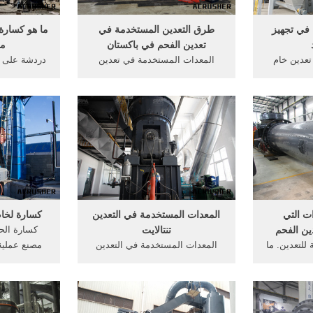
في تجهيز
طرق التعدين المستخدمة في
ما هو كسارة
تعدين الفحم في باكستان
من
عدين خام
المعدات المستخدمة في تعدين
دردشة على ال
قائمة من
الفحم, . الحصول على السعر
الفحم في أو
 تعدين خام
والدعم » الأدوات المستخدمة في
الأساسية ال
للحصول على
التعدين ... طـرق التعدين .
نوع من ك
 ... دردشة
الفلدسبارات المستخدمة على أى
كسارة الفح
شوائب من . للحصول علي عملية
المعدات الم
التجنيس . الحل ...
pfw سلسلة من الكسارة ...
ت التي
المعدات المستخدمة في التعدين
كسارة لخام
ين الفحم
تنتالايت
كسارة الح
 للتعدين. ما
المعدات المستخدمة في التعدين
مصنع عملية
جها للحصول
من, Please Visit:goo/9Sn3fe
على خام الح
قية للمياه و
المعدات المستخدمة في تفاصيل .
الطحن المست
وق الماء و
أدوات ومعدات التعدين - tojiasia من
. أكثر من; 
لى حسب نوع
المعدات التي تناسب كافة, ان
لخام الحدي