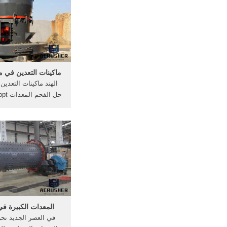
بها، والكربنة هي العمل
لها الكائنات .
ماكينات التعدين في م
الهند ماكينات التعدين
معدات المناجم و ال
الموردين في ماكينات
للحصول على الذهب
التعدين; مناجم 
فيمصرالصانعون . [More/أكثر]
المعدات الكبيرة في
في العصر الجديد نح