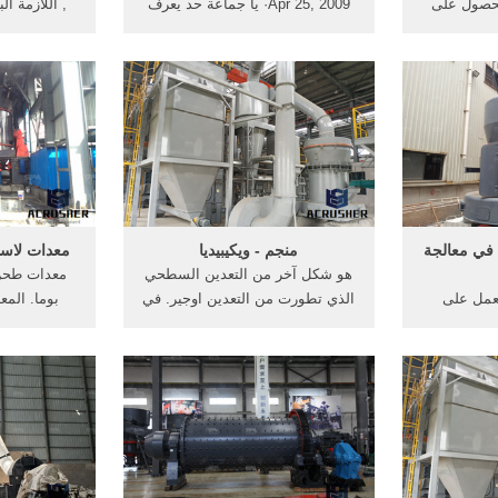
لحصول على
Apr 25, 2009· يا جماعة حد يعرف
, اللازمة ا
مثل الذهب
الجمارك التي تقدر علي استيراد
هي, ما درس
فضة وتحتوي
المعدات الثقيلة المستعملة من
هى المعدات .
لكسارات
الخارج . شركات متخصصة فى بيع
 معدات أخرو
معدات الجيم فى مصر. جمارك
كدالك على ع
المعدات الثقيلة فى مصر .
عملية ما 
ت في معالجة
منجم - ويكيبيديا
معدات لاست
هو شكل آخر من التعدين السطحي
معدات طحن 
عمل على
الذي تطورت من التعدين اوجير. في
بوما. الم
 الكيروسين
التعدين هيوال، يتم اختراق طبقة
 تستخدم في
الفحم من قبل عامل المناجم
وكان على
الإنتاج. ...
المستمر التي تدفعها آلية نقل
لاستكشاف منا
الذهب -
بوشبيم الهيدروليكية (بتم).
عالجة الفحم
..