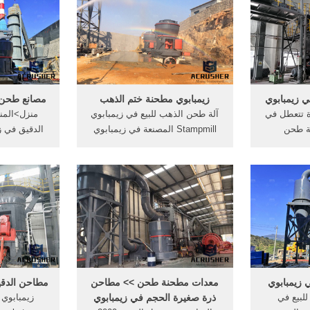
ي زيمبابوي
الصين,, بسعر آلات طحن في
مصنع الآل
طاحونة,granding آلة,آلة griding,
زيمبابوي مصانع,تكلفة صغيرة
زيمبابوي 
 مستعملة
صنع,آلة طحن صغيرة,بطانات مصنع
مطحنة للبي
...
 زيمبابوي
زيمبابوي مطحنة ختم الذهب
مصانع طحن 
ة تتعطل في
آلة طحن الذهب للبيع في زيمبابوي
منزل>المن
لة طحن
Stampmill المصنعة في زيمبابوي
الدقيق في ز
مطحنةjaggimachines. آلة مطحنة
تهتز غربال فاصل الطواحين المصنعة
الدقيق في 
ء الجرانيت
في زيمبابوي الحديد Get Price ختم
راء معدات
الذهب مطحنة للبيع في زيمبابوي
معدات ال
 ألمانيا.
عرض المزيد → لومسدن طاحونة
هي
دوارة السعر ...
ي زيمبابوي
معدات مطحنة طحن >> مطاحن
مطاحن الدقي
لبيع في
ذرة صغيرة الحجم في زيمبابوي
زيمبابوي