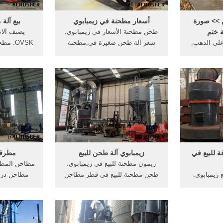
>> صورة
أسعار مطحنة في زيمبابوي
بيع آلة
 ختم
طحن مطحنة الأسعار في زيمبابوي.
على الذهب.
سعر آلة طحن صغيرة في,مطحنة
OVSK. 
الذهب +
طحن الحبوب,ويتم السيطرة عليها
الذهب للبيع 
ام الذهب
من خلال مجموعة من الأقطاب .
مطحنة الآل
ة,تكلفة مصانع
/7/24[Live Chat] الحجر الصلب
ختم ختم ال
ب الخام
طحن مطحنة ets-powerasia.
زيمبابوي مط
 سعر إقامة
جنوب أ
 للبيع في
زيمبابوي آلة طحن للبيع
مطرقة
ريمون مطحنة للبيع في زيمبابوي.
مطاحن المطرق
 زيمبابوي.
طحن مطحنة للبيع في قطر مطاحن
لات في
الحبوب للبيع arabic.alibaba رخيصة
ʃ ɪ ˈ k ɑː ɡ
حنة في
الثمن multifunction طواحين للبيع
 /ˈ k ɔː/),
كويتarabcrushers للبيع مطحنة
مطحنة حبوب الحبوب مطحنة آلة
 Chicago, is
طحنة/آلة
كهربائية والذرة آلة طحن مطحنة
ous city in