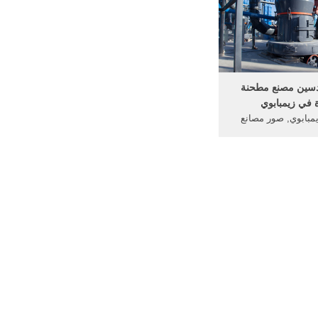
the United of t
censusestimate, Ch
population of 2,716
makes it the most po
in .
ندسين مصنع مطحنة
 في زيمبابوي
يمبابوي, صور مصانع
بسعر آلات طحن في
نع, تكلفة صغيرة صنع,
غيرة, بطانات مصنع
 مطحنة الكرة تكلفة
إنشاء مصنع أسمنت في في, 3 ختم
ذهب طحن .