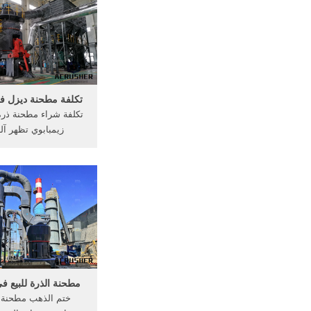
طحن مطحنة الأسعار ف
الذهب مطرقة مطحنة
Forr بيع في زيمبابوي
تكلفة مطحنة ديزل في
تكلفة شراء مطحنة ذر
زيمبابوي تظهر آ
في باربات أناند. شرا
المحجر حيث يمكنني ش
المحجر المستعملة في
مطحنة الذرة للبيع ف
ختم الذهب مطحنة ل