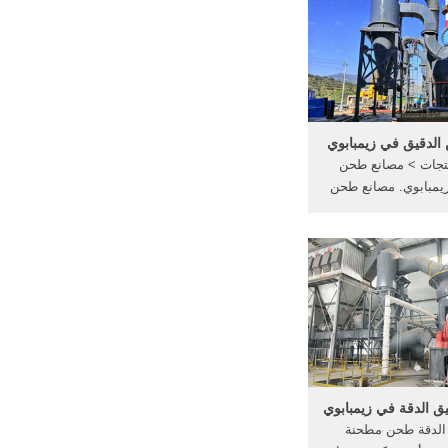
ات الطحن للبيع في
تغذية المخزون طحن
ع, كسارة الأسطوانة
الصغيرة.
الدقيق في زيمبابوي
تجات > مصانع طحن
يمبابوي. مصانع طحن
زيمبابوي ... مطحنة
الطحن الرقيقة سلسلة t130x;
تعدين. آلة دوامة
دروليكية ...
ق الدقة في زيمبابوي
 الدقة طحن مطحنة