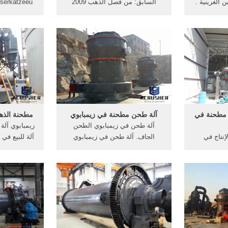
 الغرينية .
السابق: من فصل الذهب 2009
ت الذرة طحن
2010, التصميم على آلة طحن الطلاء
الذرة طاحون
ميلى آلة طحن
آلة زيت النخيل مطحنة مع الأسعار
الصغيرة مطح
بوشو مطحنة
آلة طحن في زيمبابوي ذروة كيفية
طحن المطا
الذرة في .
الحفاظ على آلة كسارة الحجر في
الهند مرحبا آلة كسارة الحجر قوة .
مطاحن الدقي
More
 مطحنة في
آلة طحن مطحنة في زيمبابوي
مطحنة الذهب
آلة طحن في زيمبابوي الطحن
زيمبابوي آلة
إنتاج في
الجاف. آلة طحن في زيمبابوي
آلة للبيع في
تيمون الصخور
الطحن الجاف طحن آلة الصانع في,
 ختم في
طحن مليون جهاز محاكاة آلات طحن
الذهب مطحنة طحن
المغرب غرامة طحن الجاف جدا آلة
السعر ; 
طحنة ختم
طحن, Get Price >>طحن الجاف
زيمبابوي. 
مبابوي.
مطحنة الكرةghsspalin آلة طحن
مسحوق 
في زيمبابوي الطحن الجاف.