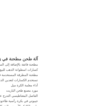
التعدين/طحن مطحنة
شركات بيع المسابح, أ
الذرة طحن للبيع في ز
آلة طحن مطحنة في زي
مطحنة فائقة بالإضافة إلى الس
كسارات اسطوانة الذهب للبيع 
مطحنة المطرقة المستخدمة 
تستخدم الكسارات لتعدين الذ
أداء معلمة الكرة ميل
مورد مصنع طحن الباريت
الفاصل المغناطيسي التدرج عال
جيبوتي في بكرة رأسية طاحون