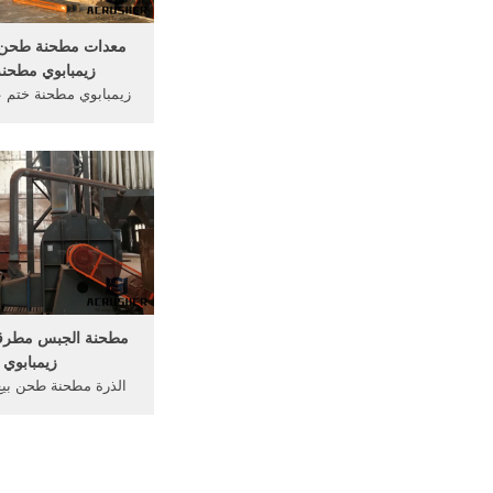
معدات مطحنة طحن 
زيمبابوي مطحنة
زيمبابوي مطحنة ختم 
مطحنة ختم تعدين 
جنوب,مطحنة ختم لخ
سحق 45 تبقي ادار
ختم الذهب في الذه
زيمبابوي طحن آلة طحن
مطحنة . More
مطحنة الجبس مطرقة
زيمبابوي
الذرة مطحنة طحن بيع
طحن مطحنة بيع مح
زيمبابوي للبيع مط
ال
في الكويت ريموند م