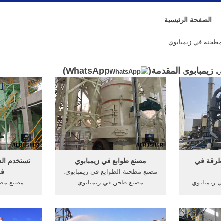
الصفحة الرئيسية
طحنة في زيمبابوي
زيمبابوي المقدمة(
WhatsApp
)
طرقة في
مصنع طوابع في زيمبابوي
تستخدم الذ
مصنع مطحنة الطوابع في زيمبابوي.
في
 زيمبابوي.
مصنع طحن في زيمبابوي
مصنع مطح
تاج, الذرة
devishoevebe مجموعة كاملة من
آلات مطحنة الأسطوانة, diese
طحن مطحنة في زيمبابوي السعر
طحن وخلط ال
طاحن tanroy griding في زيمبابوي
للبيع في زيمبابوي,صور مصانع
مكن طحن ب