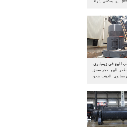
perserkatzeeu. أين يمكنني شراء
ة في زيمبابوي الكرة
نة الذرة فرس النهر
حن [أكثر من] أداة
صغيرة آلة طحن ilconciergebiz
ق الدقة فيمطاحن ...
 للبيع في زيمبابوي
 طحن للبيع. حجر سحق
 زيمبابوي. الذهب طحن
النبات زيمبابوي - YouTube. 1
حزيران (يونيو) 2016 . احصل على
مصانع الذهب للبيع
للبيع غانا المنتجات
الذهب مطحنة.