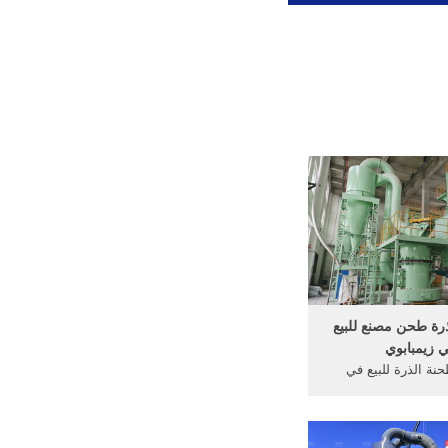
رة طحن مصنع للبيع
 زيمبابوي
نة الذرة للبيع في
زيمبابوي آلة الذرة مطحنة hdfm10
آلة, كسارات ومطاحن
ن في مصنع, الذرة