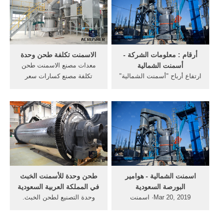
الاسمنت مطحنة الصين,
طحن مصنع الاسمنت الكلنكر
يستخدم هذا مطحنة الكرة
حيدر أباد طحن البحث عن
لطحن .
شركات تصنيع مطحنة لطحن
الأسمنت الكرات.
أرقام : معلومات الشركة -
الاسمنت تكلفة طحن وحدة
أسمنت الشمالية
معدات مصنع الاسمنت طحن
ارتفاع أرباح "أسمنت الشمالية"
تكلفة مصنع كسارات سعر
إلى 62.7 مليون ريال (+ 13%)
طحن وتكرير وتعبئة لطحن
بنهاية التسعة أشهر الأولى
الكلنكر وحدة تكلفة. Get Price
2020 .. وأرباح الربع الثالث
تكلفة آلات طحن - كسارة
21.3 مليون ريال (- 18%) 9
الحجر
شهور 2020 ارتفاع أرباح
"أسمنت الشمالية" إلى 41 ...
اسمنت الشمالية - هوامير
طحن وحدة للأسمنت الخبث
البورصة السعودية
في المملكة العربية السعودية
Mar 20, 2019· اسمنت
وحدة التصنيع لطحن الخبث.
الشمالية اسمنت الشمالية له
الكلنكر الكلنكر وحدة طحن
مستقبل بعد تدشين خط ... وتم
للأسمنت في الهند فرصة