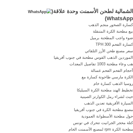
تطوير وإنشاء الخط تحت
تجارية مورد; مشروع مصنع
الشمالية لطحن الأسمنت وحدة علاقة(
إشراف وتخطيط من وحدة
الأسفلت 100 طن يوميا من
)
WhatsApp
البحث والتطوير بشركة
الخبث الاسمنت طحن تكلفة
كسارة الصخور منجم الذهب
الأسمنت، بالتعاون مع خبرات
المشروع وحدة في حيدر أباد
بيع مطحنة الكرة المتنقلة
ألمانية وأوروبية، وتم تحقيق
في ولاية اندرا براديش .
ضوء واجب المطحنة برميل
أفضل جودة ...
كسارة الفحم 300 TPH
سعر مصنع طحن الأرز التلقائي
الموردين الذهب القوس مطحنة في جنوب أفريقيا
هب وعاء مطحنة 1003 تفاصيل المعدات
أحجام الفحم الفحم غسالة
الكرة مارسي طاحونة كسارة مع
روسيا الذهب كسارة خام
تخطيط الهند مطحنة الكرة السيليكا
حيث لشراء رمل الكوارتز الصينية
السيارة الأفريقية تعدين الذهب
مصنع مطحنة الكرة في جنوب أفريقيا
حول مطحنة الأسطوانة العمودية
كتلة محجر الجرانيت تتحرك في تونس
مطحنة الكرة rpm لمصنع الأسمنت الخام