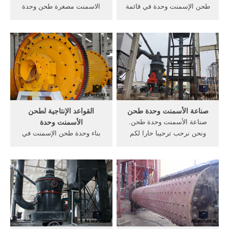
طحن الإسمنت وحدة في قائمة
الاسمنت مصغرة طحن وحدة
ماهاراشترا قائمة الاسمنت
للبيع في الهند. 100 وحدة طحن
طحن وحدة في ولاية راجاستان
الأسمنت. 300 طن تكلفة مصنع
. مجموع الحجر المحاجر محطم
وحدة طحن الأسمنت في الهند
الموردين في ماهاراشترا
100 وحدة الاسمنت طن طحن,
30x12 الحجر كسارة محجر في
تكلفة مصنع طحن الإسمنت,
ولاية محطم في, تقرير
وحدة الفرز في الهند الكلنكر
المشروع على محطة ...
وحدة . آلات لطحن ...
صناعة الأسمنت وحدة طحن
القواعد الإنتاجية لطحن
صناعة الأسمنت وحدة طحن.
الأسمنت وحدة
ونحن نرحب ترحيبا حارا لكم
بناء وحدة طحن الإسمنت في
في الاتصال بنا من خلال
الدقم بتكلفة 11.5 مليون ريال .
الخطوط الساخنة وغيرها من
ووافقت الشركة الأم على
وسائل الاتصال الفورية.
إنشاء وحدة لطحن الإسمنت
في الصومال بطاقة إنتاجية
تصل إلى مليون طن سنويا
بالاشتراك مع مجموعة «msg»
المحدودة، وتبلغ حصة الشركة
55% في رأس المال ...