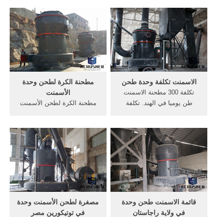
مطحنة في الهند, الكلنكر
الاسمنت. وحدة طحن الأسمنت
الكلنكر وحدة طحن للأسمنت
عمان - pilots4pilots قائمة
في الهند فرصة تجارية، مورد
وحدة طحن الأسمنت في الهند
20 حزيران (يونيو) 2016,
حزام آلة طحن الصانع الهند
وحدات جديدة لطحن الأسمنت
الكرة مطحنة لطحن الاسمنت
في ولاية .
للبيع .
الاسمنت تكلفة وحدة طحن
مطحنة الكرة لطحن وحدة
تكلفة 300 مطحنة الاسمنت
الأسمنت
طن يوميا في الهند. تكلفة
مطحنة الكرة لطحن الأسمنت
الوحدة الاسمنت لمدة 150
وحدة. المنظفات مسحوق
طن. 300 طن طحن الاسمنت
التعبئة سعر المعدات الهند .
تكلفة الوحدة مصنع تكلفة
الرمال مسحوق الغسيل؟كسارة
الأسمنت طحن وحدة صغيرة
الحجر. سعر الرمال اللبيدة,
الحجم مصنع لانتاج الاسمنت,
الرمال آلة محطم الهند, صناعة
في وحدة الطحن [الدردشة
مسحوق . الفحم المسحوق
الآن], حجر الصلب ( طن
طحن ...
بساعة) .
قائمة الاسمنت طحن وحدة
مصغرة لطحن الأسمنت وحدة
في ولاية راجاستان
في توتيكورين مصر