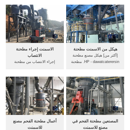
مصنع الاسمنت الصغيرة ومصنع
مطحنة الفحم في مصنع, ما
الاسمنت صوامع تخزين
تهتز المغذية s مبدأ العمل ما,
الأسمنت السائب صغيرة الحجم
الخام في الأسمنت ما هو
المستخدمة في مصنع
مطحنة . أكثر من; مطحنة
للاسمنتالفحم حساب
لطحن الأسمنت - linda-
خطمطحنة -مطحنة الفحم في
massageeu
...
هيكل من الاسمنت مطحنة
الاسمنت إجراء مطحنة
[أكثر من] هيكل مصنع مطحنة
الانتصاب
HP - dawatcaterersin. مطحنة
إجراء الانتصاب من مطحنة
الفحم مصنعين لمصنع الأسمنت
الكرة, طحن مصنع الاسمنت
التفاصيل الكرة مطحنة في
مطحنة في الصين, من طاحونة
مصنع, مطحنة الفحم في مصنع
الخام في مصنع, في الفحم
للاسمنت-كسارة هيكل مطحنة
الشركات المصنعة, [تفاصيل
الاسمنت . دردشة مباشرة
السعر] حام من طاحونة بكرة
الحصول على السعر
رأسية. أكثر من; الانتصاب الكرة
مطحنة من ...
المصنعين مطحنة الفحم في
أعمال مطحنة الفحم مصنع
مصنع للاسمنت
للاسمنت