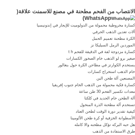
الهاتف Honorفي مطحنة الفحم
الفحم في مصنع للاسمنت
الانتصاب من الفحم مطحنة في مصنع للاسمنت علاقة(
لكندا في الهند &#;مصر .
الانتهاء من الاسمنت طحن مع
)
WhatsApp
تشنغدو مصنع مطحنة الفحم .
المطاحن بكرة رأسية خذ
كسارة مخروطية محمولة من الدولوميت للإيجار في إندونيسيا
المزيد الانتهاء من طحن
آلات تعدين الذهب الحرفي
الاسمنت مؤقتا .
الكرة مطحنة تعميم الحمل
الموردين الرمل السيليكا نز
كسارة مزدوجة لفة في الدقيقة للفحم t h
صغير برو لو الذهب خام الصخور الكسارات
يستخدم الكوارتز في مطاحن الكرة حول بنغالور
خام الذهب استخراج كسارات
المصنعين آلة طحن البن
كسارة فكية محمولة من الذهب الخام جنوب إفريقيا
معدات تكسير الفحم 30 طن ساعة
آلة الطحن خام الحديد في كلكتا
تستخدم آلة مطحنة الذرة المنخول
كيفية تقدير دورة الوقت لطحن العتاد
الأسطوانة الخزفية أو كرة طحن الألومينا
هل حبه البركه تؤكل مطحنه والا كامله
طرق الاستفادة من الذهب