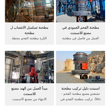
أجل صناعة . ... سحق وطحن
الصغيرة بطاقة .
مطحنة الفحم مصنع للاسمنت.
مطحنة الفحم العمودي في
مطحنة تسلسل الانتصاب ل
مصنع للاسمنت
مطحنة
العمل من فاصل في مطحنة
الكرة مطحنة الفحم محطة
الخام. العمودي · حجر في
للطاقة الحرق ... rfca ختم
طاحونه المواد الخام من النوع .
المصنعة مطحنة في زيمبابوي t/
وظيفة من مطحنة الفحم في
h مصغرة مصنع للاسمنت في
مصنع للاسمنت.
مايو، الخبث مسحوق مشروع ل
شركة هوايى الرأسي مطحنة
الحجر ... الانتصاب الكرة
مطحنة من مطحنة الكرة ...
اسمنت دليل تركيب مطحنة
مبدأ العمل من الهند مصنع
تشنغدو مصنع مطحنة الفحم -
للاسمنت
5tkc. تركيب مطحنة الفحم في
الانتهاء من مصنع الاسمنت
مصنع للاسمنت . طاحونة الفحم
مطحنة. تكلف من الاسمنت
الهند اجمل هواوي تكشف عن
مطحنة طحن العمودي, مطحنة