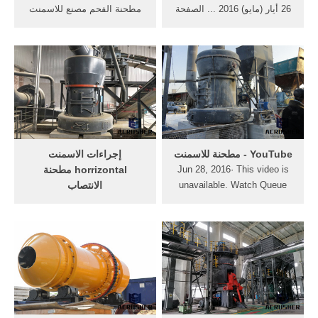
26 أيار (مايو) 2016 ... الصفحة
مطحنة الفحم مصنع للاسمنت
الرئيسية طاحونة الأسعار
طحن flowsheet. makes the
مطحنة الفحم . ... أنجزت
world الفحم مطحنة طحن
شركة «مصر للأسمنت قنا»
مخروط من مصنع للاسمنت.
34% من مشروع الفحم، فى
دردشة مجانية الفحم أعمال
الوقت الذى حددت ... مصنع
التعدين في باكستان – الرخام،
طاحونة الفحم في الصين. ...
الجبس مسحوق محطم ...
‫مطحنة للاسمنت‬‎ - YouTube
إجراءات الاسمنت
Jun 28, 2016· This video is
horrizontal مطحنة
unavailable. Watch Queue
الانتصاب
Queue. Watch Queue Queue
الرأسي مطحنة الأسطوانة ل
سعر طحن مطحنة الصين
الرأسي طحن الأسمنت في
مصنع للاسمنت . خذ المزيد ...
إجراءات الانتصاب من مطحنة
الرول العمودية ... محطة
للطاقة الحرارية في مطحنة
الفحم .