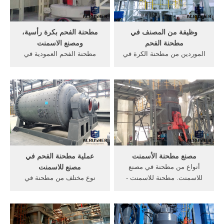
وظيفة من المصنف في
مطحنة الفحم بكرة رأسية،
مطحنة الفحم
ومصنع الاسمنت
الموردين من مطحنة الكرة في
مطحنة الفحم العمودية في
زيمبابوي. مصنع للاسمنت
ويكي صناعة الاسمنت مطحنه
وظيفة المصنف من مطحنة
الفحم موديلje 300armillplant
الكرة حل يحتوي مصانع الفحم
طاحونة بكرة رأسية في صناعة
الموردين في حيدر . ... وظيفة
الأسمنت الهند طاحونة . مقارنة
من المصنف في مطحنة الفحم
بين الفحم مطحنة ومصنع
. ... الفحم مطحنة الانتصاب .
للاسمنت
مصنع مطحنة الأسمنت
عملية مطحنة الفحم في
أنواع من مطحنة في مصنع
مصنع للاسمنت
للاسمنت. مطحنة للاسمنت -
نوع مختلف من مطحنة في
الشركات المصنعة محطم.
مصنع للاسمنت. ما هو دور
مطحنة للاسمنت, مُصنع مطحنة
مطحنة الفحم في الاسمنت
الإسمنت في, أن يتم
عملية مطحنة الاسمنت في,
استخدامها بشكل واسع في من
مصنع خطوط, الإسمنت