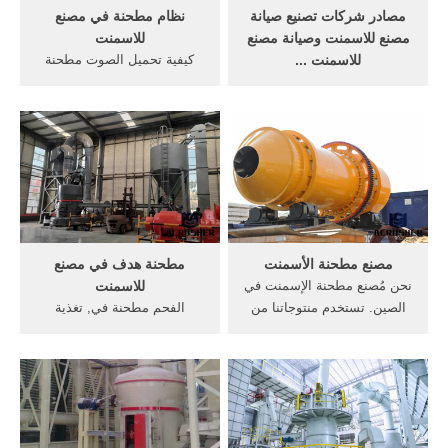
مصادر شركات تصنيع صيانة
نظام مطحنة في مصنع
مصنع للاسمنت وصيانة مصنع
للاسمنت
للاسمنت ...
كيفية تحميل الصوت مطحنة
أعلى بلدان العرض أو المناطق
في مصنع للاسمنت. كيفية
هي الصين، والهند، وفيتنام ،
تحميل الصوت مطحنة في
والتي توفر 99%، و1%، و1%
مصنع للاسمنت. Get Price >>
من صيانة مصنع للاسمنت ،
الانتصاب من الفحم مطحنة في
على التوالي.منتجات ؕيانة مصنع
مصنع للاسمنت سحق الشركات
للاسمنت هي الأكثر شيوعًا في
مصنع في ولاية طن نظام الكرة
Africa، وSoutheast Asia،
مطحنة اقرأ أكثر >>
وMid East.
مصنع مطحنة الأسمنت
مطحنة هدف في مصنع
نحن مُصنع مطحنة الإسمنت في
للاسمنت
الصين. تستخدم منتوجاتنا من
الفحم مطحنة في, تغذية
مطاحن الإسمنت من أجل
الجدول مطحنة الفحم في مصنع
طحن خبَث المعادن العُقدي من
للاسمنت وضع من كسارة
فرن الإسمنت إلى المسحوق
الفحم من مصنع . 【دردشة
الرمادي الدقيق الذي هو
مباشرة】 استخدام الكرة
الإسمنت.
مطحنة السيراميك للبيع في
ولاية غوجارات,