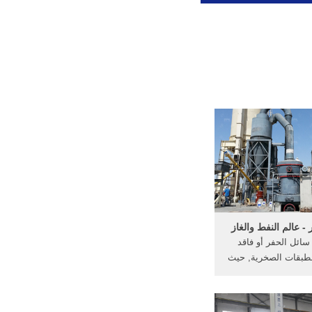
 - عالم النفط والغاز
ر سائل الحفر أو فاقد
طبقات الصخرية, حيث
د استخدام مسحوق ...