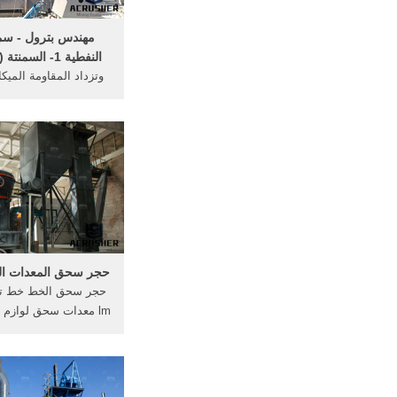
‫مهندس بترول - سمنت
النفطية 1- السمنتة ( تعريفها ...
وتزداد المقاومة الميكا
الإسمنتي بسرعة عند
مسحوق ... الصخرية و
...
حجر سحق المعدات اليا
حجر سحق الخط خط تصن
lm معدات سحق لوازم 
محطة متنقلة 