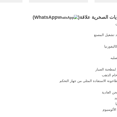
... $$$$كيفية تحويل ال Agbot
عن استخدامات الخروب الأخرى،
ما تخشاه ب
مثل: • يستخدم مسحوق الخروب ...
مسحوق ...
ات الصخرية علاقة(
WhatsApp
)
د تشغيل المصنع
ليفورنيا
صلبه
لمطحنة الصبار
خام الذهب
احونة الاستفادة المثلى من جهاز التحكم
ن العادية
د
ا
لألومنيوم