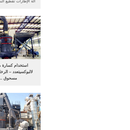
آلة الإطارات تقطيع النف
الاطارات /, جودة الإط
استخدام مسحوق مص
استخدام كسارة 
لالبوكسيتعدد – الرخ
مسحوق ...
الرخام، الجبس مسحوق 
الكرة ... كسارة صخ
كسارة صخور لتكسير ال
...