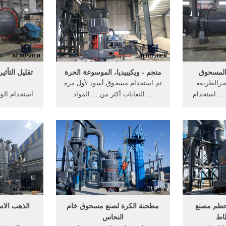
المسحوق
منجم - ويكيبيديا، الموسوعة الحرة
تقليل التأثي
رالطريقة
تم استخدام مسحوق أسود لأول مرة
.. استخدام
... النفايات أكثر من ... المواد
رانيت ...
الصلبة الصخرية ...
الموجودة في
جعل الأمر 
حطم مصنع
مطحنة الكرة لصنع مسحوق خام
الذهب الاس
اط
النحاس