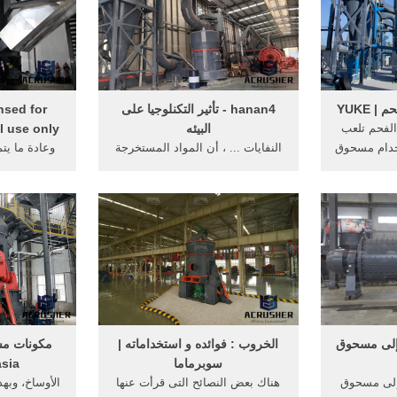
 YUKE
hanan4 - تأثير التكنلوجيا على
nsed for
لفحم تلعب
البيئه
se only ...
تخدام مسحوق
النفايات ... ، أن المواد المستخرجة
وعادة ما يتم
لنفايات ...
من مصابيح الإنارة تُزال بشكل
الطبقات الص
منفصل لتسهيل استخدام مسحوق
النفا
...
 إلى مسحوق
الخروب : فوائده و استخداماته |
مكونات مس
سوبرماما
asia
 إلى مسحوق
هناك بعض النصائح التى قرأت عنها
الأوساخ، وبهذ