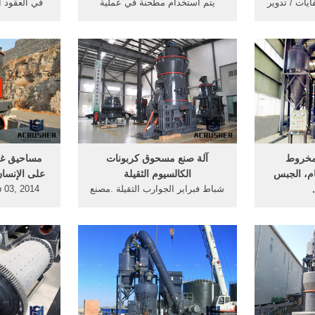
ايات / تدوير
يتم استخدام مطحنة في عملية
في العقود ا
ارات, ...
طحن ... مسحوق المعادن ...
ضخمة من ال
نع, ...
المطحنة، حيث تفتت وتزال النفايات
وأحدث استخد
الصخرية ...
مخروط
آلة صنع مسحوق كربونات
مساحيق غس
ام، الجبس
الكالسيوم الثقيلة
على الإنسان 
شباط فبراير الجوارب الثقيلة .مصنع
... استخدام
لإنتاج بودرة كربونات الكالسيوم
الملابس وأثره
ورتستخدم
النقية متعددة الأحجام ...
~ 
كتل الصخرية