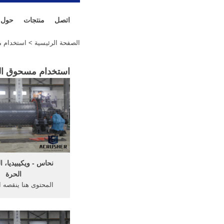
اتصل
منتجات
حول
الصفحة الرئيسية
> استخدام م
استخدام مسحوق الن
نحاس - ويكيبيديا، 
الحرة
المحتوى هنا ينقصه ا
بمصادر. يرجى إيراد م
بها. أي معلومات غير مو