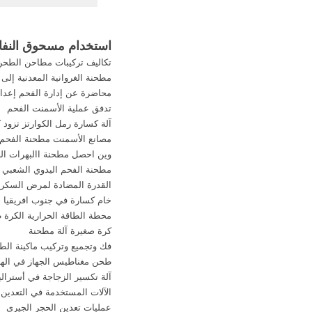
Scripts الى ibot دون استخدام ...
استخدام مسحوق النفاي
تكاليف تركيبات مطاحن الطحن
مطحنة الغروانية المعدنية إلى
محاضرة عن إدارة الفحم إعدا
تدفق عملية الأسمنت الفحم
آلة كسارة رمل الكوارتز تزود كا
مصانع الأسمنت مطحنة الفحم
وين احصل مطحنة االبهرات ال
مطحنة الفحم اليدوي الشعبي
القدرة المضادة لمرض السكر 
خام كسارة في جنوب افريقيا 
محطة الطاقة الحرارية الكرة ط
كرة صغيرة آلة مطحنة
فك وتجميع وتركيب ماكينة الطح
طحن مغناطيس الجهاز في الهن
آلة تكسير الزجاجة في أسترالي
الآلات المستخدمة في التعدين ا
عمليات تعدين الحجر الجيري