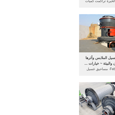
لخيرة تراكمت كميات
نفايات الصخرية ...
ام للملح هو طمر ...
يل الملابس وأثرها
والبيئة ~ خيارات ...
Feb 03, 2014· مساحيق غسيل
ا على الإنسان والبيئة
خيارات ...