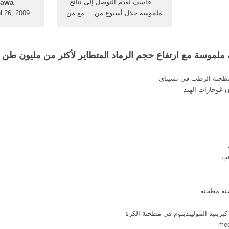
... «آسف لعدم التوصل إلى نتائج
kawa
ملموسة خلال أسبوع من ... مع من
يرفعون ... الثلاثة الأخيرة من ...
الصحفي بج
المشكل
 ملموسة مع ارتفاع حجم الرماد المتطاير لأكثر من مليون طن 
مطحنة الرطب في تشيناي
ن غوجارات الهند
هب
نة مطحنة
بريتيد الموليبدينوم في مطحنة الكرة