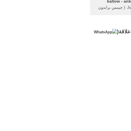
kallow - an
Jul 26, 2009· ( جيمس براندون
ريدة صنداي تلجراف
احتجز رهينة لاكثر من 20 ... مع حجم
ة ... مليون ...
علاقة(