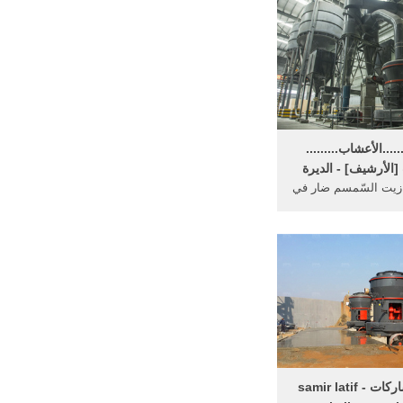
....الأعشاب.........
 [الأرشيف] - الديرة
زيت السّمسم ضار في
الاحوال مع ... حجم
 كل واحد من الثلاثة ...
عرض المشاركات - samir latif