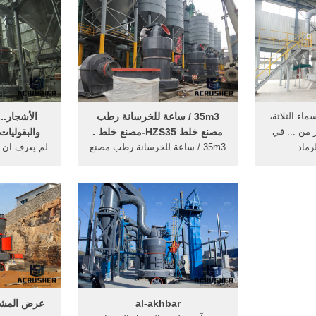
ماء الثلاثة،
35m3 / ساعة للخرسانة رطب
الأشجار....
 من ... في
مصنع خلط HZS35-مصنع خلط .
والبقوليات
اد. ...
35m3 / ساعة للخرسانة رطب مصنع
لم يعرف ان 
خلط HZS35US $ 40000-
أي حال من 
60000Qingdao Port, China1
الأورام ... من
مجموعة معرف المنتج:559277188
al-akhbar