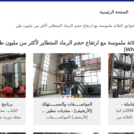
الصفحة الرئيسية
انق الثلاثة ملموسة مع ارتفاع حجم الرماد المتطاير لأكثر من مليون طن
اثة ملموسة مع ارتفاع حجم الرماد المتطاير لأكثر من مليون ط
)
Wh
شاملة -
المواصـــــفات والمســـــتهلك
برنامج ا
مرة بين عامي 1836، 1846م كما
[الأرشيف] - منتديات مطير ...
الكتاب: مجل
 الثلاثة من
[الأرشيف] المواصـــــفات
مجلة دورية ت
حلف مع ...
والمســـــتهلك منتـــدى الإدارة
لإدارات 
والجودة والأبـــداع ... ...